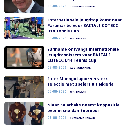
06-08-2026
SURINAME HERALD
Internationale jeugdtop komt naar
Paramaribo voor BAITALI COTECC
U14 Tennis Cup
06-08-2026
WATERKANT
Suriname ontvangt internationale
jeugdtennissers voor BAITALI
COTECC U14 Tennis Cup
05-08-2026
ABC-SURINAME
Inter Moengotapoe versterkt
selectie met spelers uit Nigeria
05-08-2026
WATERKANT
Niaaz Salarbaks neemt koppositie
over in sneldamtoernooi
05-08-2026
SURINAME HERALD