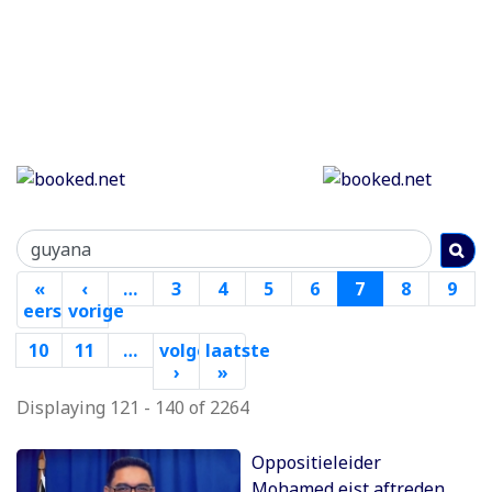
Paginering
«
‹
…
3
4
5
6
7
8
9
eerste
vorige
Eerste
Vorige
10
11
…
volgende
laatste
pagina
pagina
›
Volgende
»
Laatste
pagina
pagina
Displaying 121 - 140 of 2264
Paginering
Oppositieleider
Mohamed eist aftreden