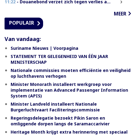
11:22
- Douanebond verzet zich tegen verlies ambtenarenstatus bij wijziging Wet Belastingdienst
MEER
POPULAIR
Van vandaag:
Suriname Nieuws | Voorpagina
STATEMENT TER GELEGENHEID VAN ÉÉN JAAR
MINISTERSCHAP
Nationale commissies moeten efficiëntie en veiligheid
op luchthavens verhogen
Minister Monorath installeert werkgroep voor
implementatie van Advanced Passenger Information
System (APIS)
Minister Landveld installeert Nationale
Burgerluchtvaart Faciliteringscommissie
Regeringsdelegatie bezoekt Pikin Saron en
omliggende dorpen langs de Saramaccarivier
Heritage Month krijgt extra herinnering met speciaal