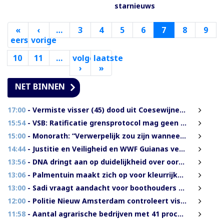
starnieuws
«
‹
…
3
4
5
6
7
8
9
eerste
vorige
Eerste
Vorige
10
11
…
volgende
laatste
pagina
pagina
›
Volgende
»
Laatste
pagina
pagina
NET BINNEN
17:00
- Vermiste visser (45) dood uit Coesewijnerivier gehaald
15:54
- VSB: Ratificatie grensprotocol mag geen blanco cheque zijn
15:00
- Monorath: “Verwerpelijk zou zijn wanneer we de dingen zouden bedekken met de mantel der liefde”
14:44
- Justitie en Veiligheid en WWF Guianas verkennen verdere samenwerking
13:56
- DNA dringt aan op duidelijkheid over oorzaak massale vissterfte
13:06
- Palmentuin maakt zich op voor kleurrijke viering Dag der Inheemsen
13:00
- Sadi vraagt aandacht voor boothouders en overbelasting Wijdenboschbrug
12:00
- Politie Nieuw Amsterdam controleert vissersvaartuigen op de rivier
11:58
- Aantal agrarische bedrijven met 41 procent gegroeid