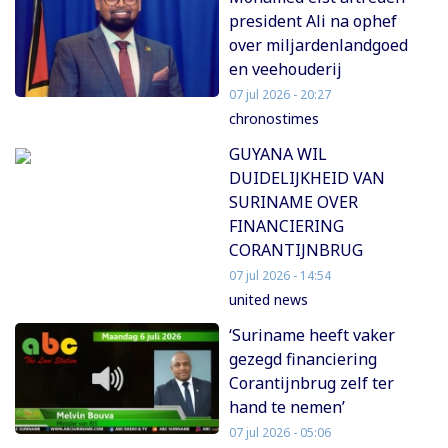
president Ali na ophef
over miljardenlandgoed
en veehouderij
07 jul 2026 - 20:27
chronostimes
GUYANA WIL
DUIDELIJKHEID VAN
SURINAME OVER
FINANCIERING
CORANTIJNBRUG
07 jul 2026 - 14:54
united news
‘Suriname heeft vaker
gezegd financiering
Corantijnbrug zelf ter
hand te nemen’
07 jul 2026 - 05:06