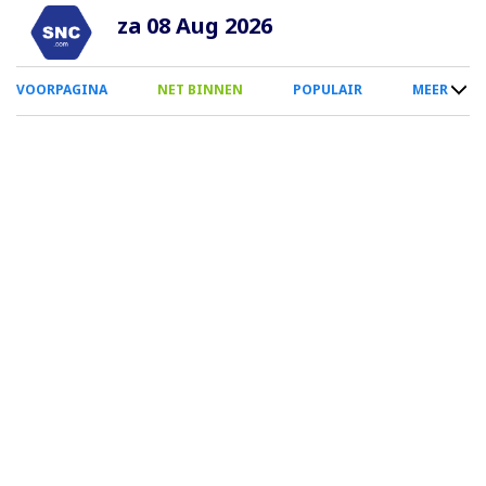
Overslaan
za 08 Aug 2026
en
naar
0
VOORPAGINA
NET BINNEN
POPULAIR
MEER
de
Smartphone
inhoud
Menu
gaan