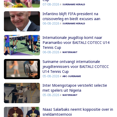
07-08-2026
SURINAME HERALD
Infantino blijft FIFA-president na
crisisoverleg en biedt excuses aan
06-08-2026
SURINAME HERALD
Internationale jeugdtop komt naar
Paramaribo voor BAITALI COTECC U14
Tennis Cup
06-08-2026
WATERKANT
Suriname ontvangt internationale
jeugdtennissers voor BAITALI COTECC
U14 Tennis Cup
05-08-2026
ABC-SURINAME
Inter Moengotapoe versterkt selectie
met spelers uit Nigeria
05-08-2026
WATERKANT
Niaaz Salarbaks neemt koppositie over in
sneldamtoernooi