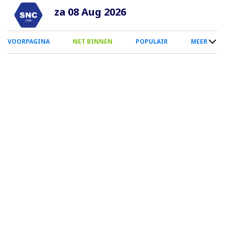
Overslaan
za 08 Aug 2026
en
naar
0
VOORPAGINA
NET BINNEN
POPULAIR
MEER
de
Smartphone
inhoud
Menu
gaan