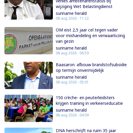
verlies ambtenarenstatus bij
wijziging Wet Belastingdienst
suriname herald
08 aug 2026 - 11:22
OM eist 2,5 jaar cel tegen vader
voor mishandeling en verwaarlozing
van gezin
suriname herald
08 aug 2026 - 06:59
Baasaron: afbouw brandstofsubsidie
op termijn onvermijdelijk
suriname herald
08 aug 2026 - 05:01
150 crèche- en peuterleidsters
krijgen training in verkeerseducatie
suriname herald
08 aug 2026 - 04:09
DNA herschrijft na ruim 35 jaar