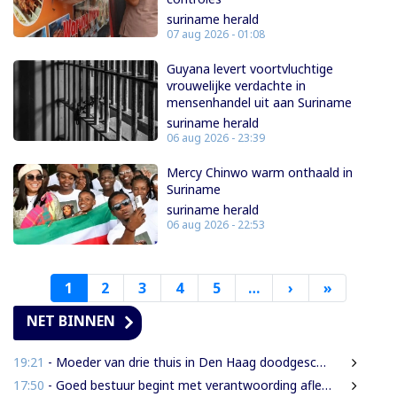
suriname herald
07 aug 2026 - 01:08
Guyana levert voortvluchtige
vrouwelijke verdachte in
mensenhandel uit aan Suriname
suriname herald
06 aug 2026 - 23:39
Mercy Chinwo warm onthaald in
Suriname
suriname herald
06 aug 2026 - 22:53
1
2
3
4
5
…
›
Volgende
»
Laatste
pagina
pagina
NET BINNEN
19:21
- Moeder van drie thuis in Den Haag doodgeschoten; verdachte ex-partner opgepakt na vluchten
17:50
- Goed bestuur begint met verantwoording afleggen