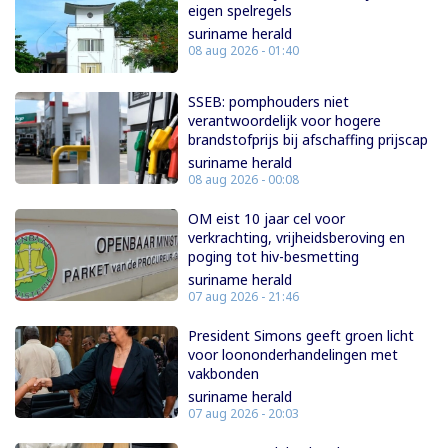
eigen spelregels
suriname herald
08 aug 2026 - 01:40
SSEB: pomphouders niet
verantwoordelijk voor hogere
brandstofprijs bij afschaffing prijscap
suriname herald
08 aug 2026 - 00:08
OM eist 10 jaar cel voor
verkrachting, vrijheidsberoving en
poging tot hiv-besmetting
suriname herald
07 aug 2026 - 21:46
President Simons geeft groen licht
voor loononderhandelingen met
vakbonden
suriname herald
07 aug 2026 - 20:03