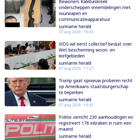
Bewoners Kalebaskreek
onderscheppen vreemdelingen met
vuurwapen en
communicatieapparatuur
suriname herald
07 aug 2026 - 18:42
VIDS wil eerst collectief besluit over
Wet bescherming woon- en
leefgebieden
suriname herald
07 aug 2026 - 17:27
Trump gaat opnieuw proberen recht
op Amerikaans staatsburgerschap
te beperken
suriname herald
07 aug 2026 - 16:42
Politie verricht 230 aanhoudingen en
registreert 176 inbraken in ruim een
maand
suriname herald