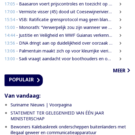
17:05
- Baasaron voert prijscontroles en toezicht op voedselveiligheid op
17:00
- Vermiste visser (45) dood uit Coesewijnerivier gehaald
15:54
- VSB: Ratificatie grensprotocol mag geen blanco cheque zijn
15:00
- Monorath: “Verwerpelijk zou zijn wanneer we de dingen zouden bedekken met de mantel der liefde”
14:44
- Justitie en Veiligheid en WWF Guianas verkennen verdere samenwerking
13:56
- DNA dringt aan op duidelijkheid over oorzaak massale vissterfte
13:06
- Palmentuin maakt zich op voor kleurrijke viering Dag der Inheemsen
13:00
- Sadi vraagt aandacht voor boothouders en overbelasting Wijdenboschbrug
MEER
POPULAIR
Van vandaag:
Suriname Nieuws | Voorpagina
STATEMENT TER GELEGENHEID VAN ÉÉN JAAR
MINISTERSCHAP
Bewoners Kalebaskreek onderscheppen buitenlanders met
illegaal geweer en communicatieapparatuur