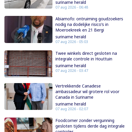
suriname herald
07 aug 2026 - 06:48
Abiamofo: ontruiming goudzoekers
nodig na dodelijke risico’s in
Moeroekreek en 21 Bergi
suriname herald
07 aug 2026 - 05:03
Twee winkels direct gesloten na
integrale controle in Houttuin
suriname herald
07 aug 2026 - 03:47
Vertrekkende Canadese
ambassadeur wil grotere rol voor
Canada in Suriname
suriname herald
07 aug 2026 - 02:07
Foodcorner zonder vergunning
gesloten tijdens derde dag integrale
controles