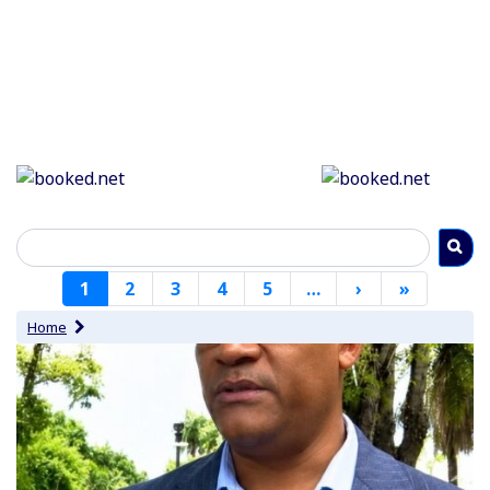
Paginering
1
2
3
4
5
…
›
Volgende
»
Laatste
pagina
pagina
Home