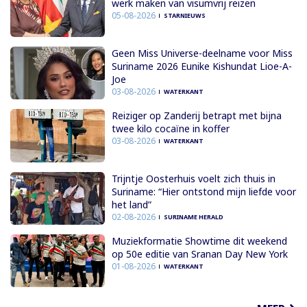
werk maken van visumvrij reizen
05-08-2026
STARNIEUWS
Geen Miss Universe-deelname voor Miss
Suriname 2026 Eunike Kishundat Lioe-A-
Joe
03-08-2026
WATERKANT
Reiziger op Zanderij betrapt met bijna
twee kilo cocaïne in koffer
03-08-2026
WATERKANT
Trijntje Oosterhuis voelt zich thuis in
Suriname: “Hier ontstond mijn liefde voor
het land”
02-08-2026
SURINAME HERALD
Muziekformatie Showtime dit weekend
op 50e editie van Sranan Day New York
01-08-2026
WATERKANT