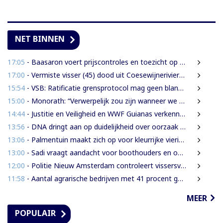
NET BINNEN
17:05
- Baasaron voert prijscontroles en toezicht op voedselveiligheid op
17:00
- Vermiste visser (45) dood uit Coesewijnerivier gehaald
15:54
- VSB: Ratificatie grensprotocol mag geen blanco cheque zijn
15:00
- Monorath: “Verwerpelijk zou zijn wanneer we de dingen zouden bedekken met de mantel der liefde”
14:44
- Justitie en Veiligheid en WWF Guianas verkennen verdere samenwerking
13:56
- DNA dringt aan op duidelijkheid over oorzaak massale vissterfte
13:06
- Palmentuin maakt zich op voor kleurrijke viering Dag der Inheemsen
13:00
- Sadi vraagt aandacht voor boothouders en overbelasting Wijdenboschbrug
12:00
- Politie Nieuw Amsterdam controleert vissersvaartuigen op de rivier
11:58
- Aantal agrarische bedrijven met 41 procent gegroeid
MEER
POPULAIR