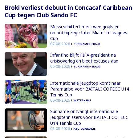
Broki verliest debuut in Concacaf Caribbean
Cup tegen Club Sando FC
Messi schittert met twee goals en
record bij zege Inter Miami in Leagues
Cup
07-08-2026
SURINAME HERALD
Infantino blijft FIFA-president na
crisisoverleg en biedt excuses aan
06-08-2026
SURINAME HERALD
Internationale jeugdtop komt naar
Paramaribo voor BAITALI COTECC U14
Tennis Cup
06-08-2026
WATERKANT
Suriname ontvangt internationale
jeugdtennissers voor BAITALI COTECC
U14 Tennis Cup
05-08-2026
ABC-SURINAME