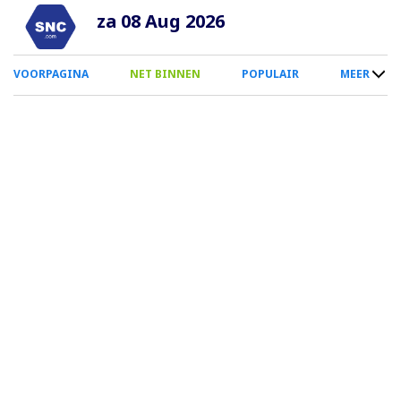
Overslaan
za 08 Aug 2026
en
naar
0
VOORPAGINA
NET BINNEN
POPULAIR
MEER
de
Smartphone
inhoud
Menu
gaan