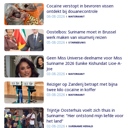
Cocaïne verstopt in bevroren vissen
ontdekt bij douanecontrole
06-08-2026
WATERKANT
Oostelbos: Suriname moet in Brussel
werk maken van visumvrij reizen
05-08-2026
STARNIEUWS
Geen Miss Universe-deelname voor Miss
Suriname 2026 Eunike Kishundat Lioe-A-
Joe
03-08-2026
WATERKANT
Reiziger op Zanderij betrapt met bijna
twee kilo cocaïne in koffer
03-08-2026
WATERKANT
Trijntje Oosterhuis voelt zich thuis in
Suriname: “Hier ontstond mijn liefde voor
het land”
02-08-2026
SURINAME HERALD