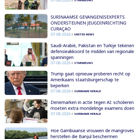
07-08-2026
STARNIEUWS
SURINAAMSE GEVANGENISEXPERTS
ONDERSTEUNEN JEUGDINRICHTING
CURAÇAO
07-08-2026
UNITED NEWS
Saudi-Arabië, Pakistan en Turkije tekenen
defensieakkoord te midden van regionale
spanningen
07-08-2026
STARNIEUWS
Trump gaat opnieuw proberen recht op
Amerikaans staatsburgerschap te
beperken
07-08-2026
SURINAME HERALD
Denemarken in actie tegen AI: scholieren
moeten extra mondelinge examens doen
07-08-2026
SURINAME HERALD
Hoe Gambiaanse vrouwen de mangroves
herstellen die Banjul beschermen