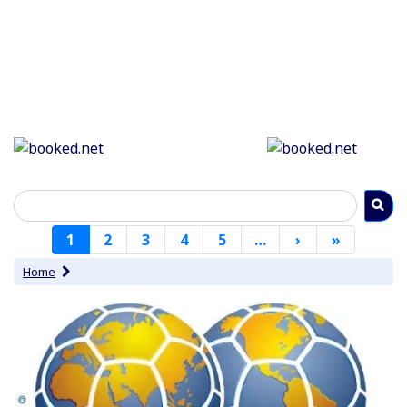
Paginering
1
2
3
4
5
…
›
Volgende
»
Laatste
pagina
pagina
Home