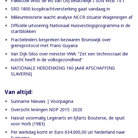
Pakkitow vindt de eis van OvJ belachelijk I SUN WEB TV I
SRD 1800 koopkrachtversterking gaat vandaag in
Milieuministerie wacht analyse NCCR situatie Wageningen af
Officiële uitvoering Nationaal Huisvestingsprogramma in de
startblokken
Fractieleiders bespreken bezwaren Brunswijk over
grensprotocol met Frans-Guyana
Van Dijk-Silos over minister VWA: “Zet een technocraat die
inzicht heeft in de volksgezondheid”
NATIONALE HERDENKING 160 JAAR AFSCHAFFING
SLAVERNIJ
Van altijd:
Suriname Nieuws | Voorpagina
Overzicht leningen NDP 2015 -2020
Hasrat voormalig Legerarts en lijfarts Bouterse, de spuit
voor Horb (1983)
Per werkdag komt er Euro 634.000,00 uit Nederland naar
Suriname