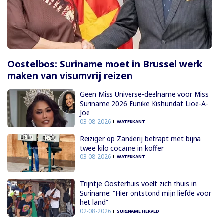
Oostelbos: Suriname moet in Brussel werk
maken van visumvrij reizen
Geen Miss Universe-deelname voor Miss
Suriname 2026 Eunike Kishundat Lioe-A-
Joe
03-08-2026
WATERKANT
Reiziger op Zanderij betrapt met bijna
twee kilo cocaïne in koffer
03-08-2026
WATERKANT
Trijntje Oosterhuis voelt zich thuis in
Suriname: “Hier ontstond mijn liefde voor
het land”
02-08-2026
SURINAME HERALD