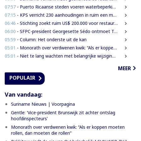
07:57
- Puerto Ricaanse steden voeren waterbeperkingen in tijdens recorddroogte
07:15
- KPS verricht 230 aanhoudingen in ruim een maand
06:46
- Stichting zoekt ruim US$ 200.000 voor restauratie woning Nola Hatterman
06:00
- SFPC-president Georgesette Sédo ontmoet Turkse president Erdoğan
05:59
- Column: Het onderste uit de kan
05:01
- Monorath over verdwenen kwik: “Als er koppen moeten rollen, dan moeten die rollen”
05:01
- Niet te lang wachten met belangrijke wijzigingen van de Grondwet
MEER
POPULAIR
Van vandaag:
Suriname Nieuws | Voorpagina
Gentle: 'Vice-president Brunswijk zit achter ontslag
hoofdinspecteurs'
Monorath over verdwenen kwik: “Als er koppen moeten
rollen, dan moeten die rollen”