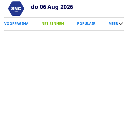
Overslaan
do 06 Aug 2026
en
naar
0
VOORPAGINA
NET BINNEN
POPULAIR
MEER
de
Smartphone
inhoud
Menu
gaan