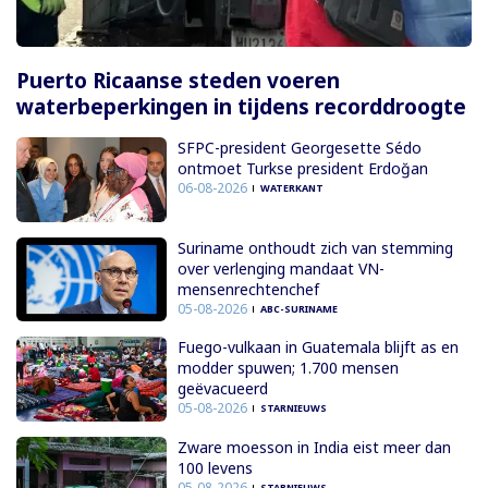
Puerto Ricaanse steden voeren
waterbeperkingen in tijdens recorddroogte
SFPC-president Georgesette Sédo
ontmoet Turkse president Erdoğan
06-08-2026
WATERKANT
Suriname onthoudt zich van stemming
over verlenging mandaat VN-
mensenrechtenchef
05-08-2026
ABC-SURINAME
Fuego-vulkaan in Guatemala blijft as en
modder spuwen; 1.700 mensen
geëvacueerd
05-08-2026
STARNIEUWS
Zware moesson in India eist meer dan
100 levens
05-08-2026
STARNIEUWS