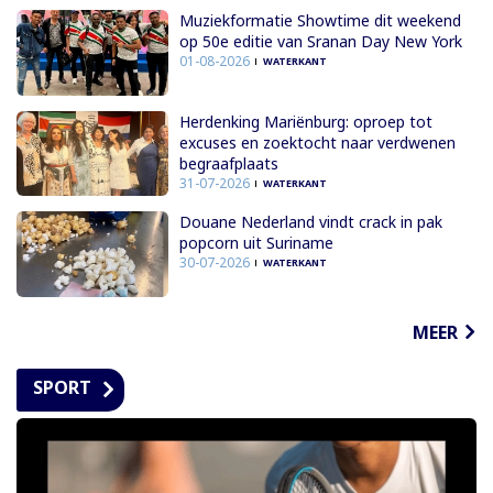
Muziekformatie Showtime dit weekend
op 50e editie van Sranan Day New York
01-08-2026
WATERKANT
Herdenking Mariënburg: oproep tot
excuses en zoektocht naar verdwenen
begraafplaats
31-07-2026
WATERKANT
Douane Nederland vindt crack in pak
popcorn uit Suriname
30-07-2026
WATERKANT
MEER
SPORT