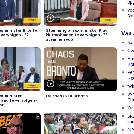
opg
Voo
San
x-minister Bronto
Stemming om ex-minister Riad
Van a
vervolgen - 32
Nurmohamed te vervolgen - 33
stemmen voor
Sur
Ove
Has
Bou
Per
Ned
‘Wi
VA
x-minister
De chaos van Bronto
CH
aad te vervolgen -
or
’Dr
SRD
van
(UP