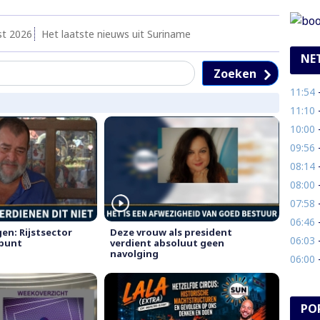
st 2026
Het laatste nieuws uit Suriname
NE
Zoeken
11:54
- 
11:10
- 
10:00
- 
09:56
-
08:14
- 
08:00
-
07:58
- 
06:46
- 
n: Rijstsector
Deze vrouw als president
06:03
-
epunt
verdient absoluut geen
navolging
06:00
- B
PO