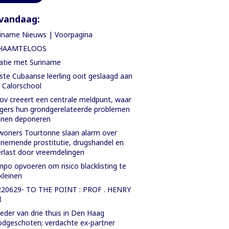
vandaag:
iname Nieuws | Voorpagina
HAAMTELOOS
atie met Suriname
ste Cubaanse leerling ooit geslaagd aan
. Calorschool
ov creeert een centrale meldpunt, waar
gers hun grondgerelateerde problemen
nnen deponeren
oners Tourtonne slaan alarm over
nemende prostitutie, drugshandel en
rlast door vreemdelingen
po opvoeren om risico blacklisting te
kleinen
220629- TO THE POINT : PROF . HENRY
I
der van drie thuis in Den Haag
dgeschoten; verdachte ex-partner