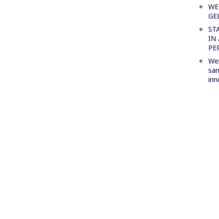
WE
GE
ST
IN
PE
Wer
sa
inn