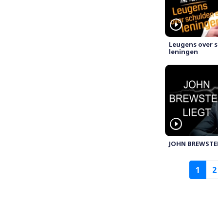
Leugens over 
leningen
JOHN BREWSTE
Paginering
1
2