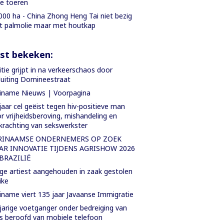
le toeren
000 ha - China Zhong Heng Tai niet bezig
 palmolie maar met houtkap
st bekeken:
itie grijpt in na verkeerschaos door
luiting Domineestraat
iname Nieuws | Voorpagina
jaar cel geëist tegen hiv-positieve man
r vrijheidsberoving, mishandeling en
krachting van sekswerkster
RINAAMSE ONDERNEMERS OP ZOEK
AR INNOVATIE TIJDENS AGRISHOW 2026
 BRAZILIË
ge artiest aangehouden in zaak gestolen
ike
iname viert 135 jaar Javaanse Immigratie
jarige voetganger onder bedreiging van
 beroofd van mobiele telefoon