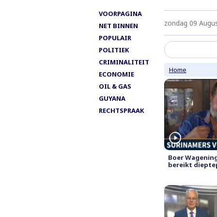
VOORPAGINA
zondag 09 Augu
NET BINNEN
POPULAIR
POLITIEK
CRIMINALITEIT
Home
ECONOMIE
OIL & GAS
GUYANA
RECHTSPRAAK
Boer Wageninge
bereikt diept