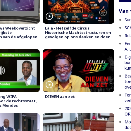
Van 
Sur
SC
ws Weekoverzicht
Lala - Hetzelfde Circus
ijkste
Historische Machtsstructuren en
Rel
n van de afgelopen
gevolgen op ons denken en doen
Eer
A.T
E-g
bur
ku
Bew
toe
ove
Tem
ing WIPA
DIEVEN aan zet
ver
or de rechtsstaat,
s Mendes
20
OR
Moe
doo