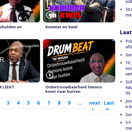
vol
50.
met
schulden en
Kommer en kwel
Laat
Pol
afs
Sur
10 
voo
ver
SU
R LIEGT
Onbetrouwbaarheid Simons
NA
komt naar buiten
IN
Jon
3
4
5
6
7
8
9
…
next
Last
e-b
›
Volgende
»
Laatste
pagina
pagina
Sur
57-
mes