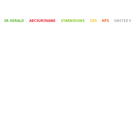
Overslaan
en
naar
SR-HERALD
ABCSURINAME
STARNIEUWS
CDS
KPS
UNITED 
de
inhoud
gaan