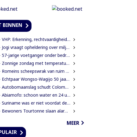
T BINNEN
VHP: Erkenning, rechtvaardigheid en verbondenheid op 9 augustus
Jogi vraagt opheldering over miljoenensteun aan SLM en behaalde resultaten
57-jarige voetganger onder bedreiging van mes beroofd van mobiele telefoon
 Zonnige zondag met temperaturen tot 34 graden
Romeins scheepswrak van ruim 2000 jaar oud ontdekt bij Sicilië
 Echtpaar Wongso-Wagijo 50 jaar getrouwd
Autobomaanslag schudt Colombia op na inauguratie van hardline president
Abiamofo: schoon water en 24 uur stroom moeten ook afgelegen dorpen bereiken
 Suriname was er niet voordat de Inheemse volken er waren
ewoners Tourtonne slaan alarm over toenemende prostitutie, drugshandel en overlast door vreemdelingen
MEER
PULAIR