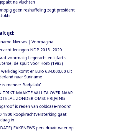
epakt na vluchten
rlopig geen reshuffeling zegt president
tokhi
ltijd:
iname Nieuws | Voorpagina
rzicht leningen NDP 2015 -2020
rat voormalig Legerarts en lijfarts
terse, de spuit voor Horb (1983)
 werkdag komt er Euro 634.000,00 uit
erland naar Suriname
e is meneer Badjalala’
N TRIKT MAAKTE VALUTA OVER NAAR
OTELAL ZONDER OMSCHRIJVING
ugsroof is reden van coldcase-moord’
 1800 koopkrachtversterking gaat
daag in
DATE) FAKENEWS pers draait weer op