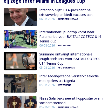
bij zege Inter Miami in Leagues Cup
Infantino blijft FIFA-president na
crisisoverleg en biedt excuses aan
06-08-2026
SURINAME HERALD
Internationale jeugdtop komt naar
Paramaribo voor BAITALI COTECC U14
Tennis Cup
06-08-2026
WATERKANT
Suriname ontvangt internationale
jeugdtennissers voor BAITALI COTECC
U14 Tennis Cup
05-08-2026
ABC-SURINAME
Inter Moengotapoe versterkt selectie
met spelers uit Nigeria
05-08-2026
WATERKANT
Niaaz Salarbaks neemt koppositie over in
sneldamtoernooi
05-08-2026
SURINAME HERALD