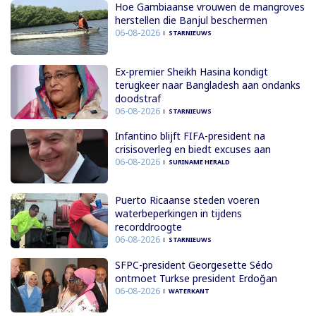
Hoe Gambiaanse vrouwen de mangroves
herstellen die Banjul beschermen
06-08-2026
STARNIEUWS
Ex-premier Sheikh Hasina kondigt
terugkeer naar Bangladesh aan ondanks
doodstraf
06-08-2026
STARNIEUWS
Infantino blijft FIFA-president na
crisisoverleg en biedt excuses aan
06-08-2026
SURINAME HERALD
Puerto Ricaanse steden voeren
waterbeperkingen in tijdens
recorddroogte
06-08-2026
STARNIEUWS
SFPC-president Georgesette Sédo
ontmoet Turkse president Erdoğan
06-08-2026
WATERKANT