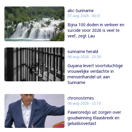
abc-Suriname
07-aug-2026 - 00:31
Bijna 100 doden in verkeer en
suïcide voor 2026 is veel te
veel’, zegt Lau
suriname herald
06-aug-2026 - 23:39
Guyana levert voortvluchtige
vrouwelijke verdachte in
mensenhandel uit aan
Suriname
chronostimes
06-aug-2026 - 22:10
Pawiroredjo uit zorgen over
goudwinning Klaaskreek en
geluidsoverlast