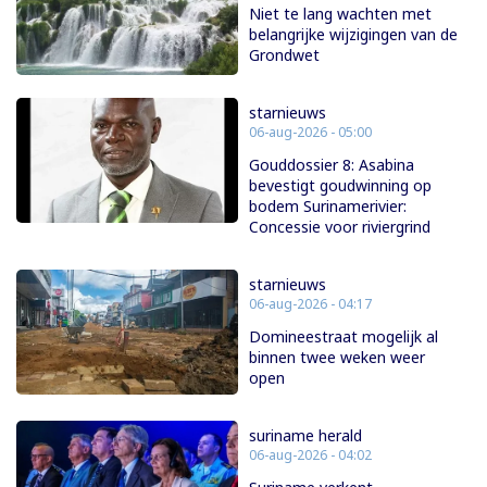
Niet te lang wachten met
belangrijke wijzigingen van de
Grondwet
starnieuws
06-aug-2026 - 05:00
Gouddossier 8: Asabina
bevestigt goudwinning op
bodem Surinamerivier:
Concessie voor riviergrind
starnieuws
06-aug-2026 - 04:17
Domineestraat mogelijk al
binnen twee weken weer
open
suriname herald
06-aug-2026 - 04:02