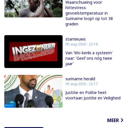
Waarschuwing voor
hittestress:
gevoelstemperatuur in
Suriname loopt op tot 38
graden
starnieuws
05-aug-2026 - 22:18
Van 'Wo kenki a systeem'
naar: 'Geef ons nóg twee
jaar'
suriname herald
05-aug-2026 - 22:17
Justitie en Politie heet
voortaan Justitie en Veiligheid
MEER