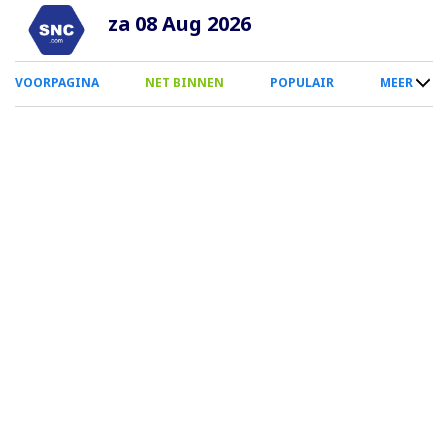
Overslaan
za 08 Aug 2026
en
naar
0
VOORPAGINA
NET BINNEN
POPULAIR
MEER
de
Smartphone
inhoud
Menu
gaan