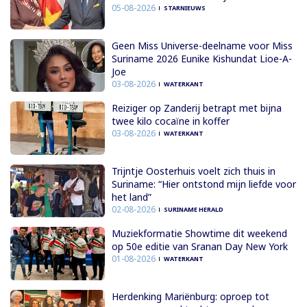
05-08-2026
STARNIEUWS
Geen Miss Universe-deelname voor Miss
Suriname 2026 Eunike Kishundat Lioe-A-
Joe
03-08-2026
WATERKANT
Reiziger op Zanderij betrapt met bijna
twee kilo cocaïne in koffer
03-08-2026
WATERKANT
Trijntje Oosterhuis voelt zich thuis in
Suriname: “Hier ontstond mijn liefde voor
het land”
02-08-2026
SURINAME HERALD
Muziekformatie Showtime dit weekend
op 50e editie van Sranan Day New York
01-08-2026
WATERKANT
Herdenking Mariënburg: oproep tot