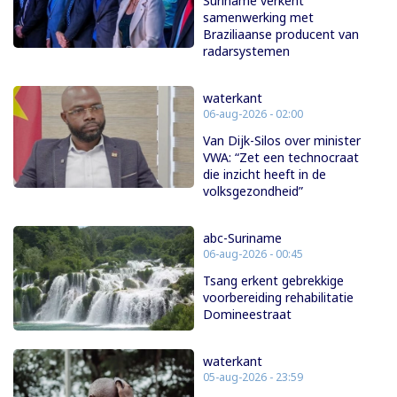
Suriname verkent
samenwerking met
Braziliaanse producent van
radarsystemen
waterkant
06-aug-2026 - 02:00
Van Dijk-Silos over minister
VWA: “Zet een technocraat
die inzicht heeft in de
volksgezondheid”
abc-Suriname
06-aug-2026 - 00:45
Tsang erkent gebrekkige
voorbereiding rehabilitatie
Domineestraat
waterkant
05-aug-2026 - 23:59