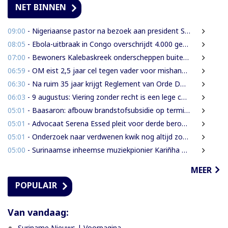
NET BINNEN
09:00
- Nigeriaanse pastor na bezoek aan president Simons: ‘Toename van rijkdom in Suriname’
08:05
- Ebola-uitbraak in Congo overschrijdt 4.000 gevallen
07:00
- Bewoners Kalebaskreek onderscheppen buitenlanders met illegaal geweer en communicatieapparatuur
06:59
- OM eist 2,5 jaar cel tegen vader voor mishandeling en verwaarlozing van gezin
06:30
- Na ruim 35 jaar krijgt Reglement van Orde DNA grondige herziening
06:03
- 9 augustus: Viering zonder recht is een lege ceremonie
05:01
- Baasaron: afbouw brandstofsubsidie op termijn onvermijdelijk
05:01
- Advocaat Serena Essed pleit voor derde beroepsinstantie onder gezag van CCJ
05:01
- Onderzoek naar verdwenen kwik nog altijd zonder resultaat
05:00
- Surinaamse inheemse muziekpionier Kariñha Basi krijgt oeuvreprijs in Rotterdam
MEER
POPULAIR
Van vandaag:
Suriname Nieuws | Voorpagina