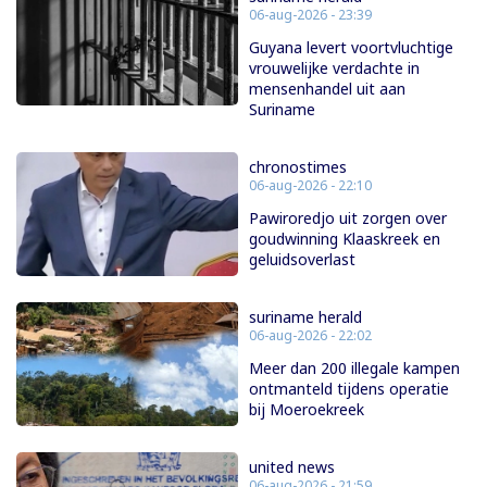
06-aug-2026 - 23:39
Guyana levert voortvluchtige
vrouwelijke verdachte in
mensenhandel uit aan
Suriname
chronostimes
06-aug-2026 - 22:10
Pawiroredjo uit zorgen over
goudwinning Klaaskreek en
geluidsoverlast
suriname herald
06-aug-2026 - 22:02
Meer dan 200 illegale kampen
ontmanteld tijdens operatie
bij Moeroekreek
united news
06-aug-2026 - 21:59