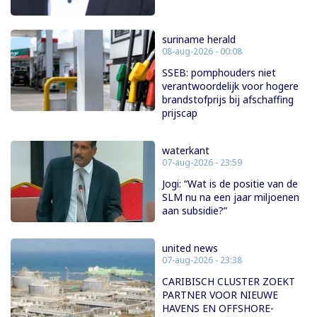
suriname herald
08-aug-2026 - 00:08
SSEB: pomphouders niet
verantwoordelijk voor hogere
brandstofprijs bij afschaffing
prijscap
waterkant
07-aug-2026 - 23:59
Jogi: “Wat is de positie van de
SLM nu na een jaar miljoenen
aan subsidie?”
united news
07-aug-2026 - 23:38
CARIBISCH CLUSTER ZOEKT
PARTNER VOOR NIEUWE
HAVENS EN OFFSHORE-