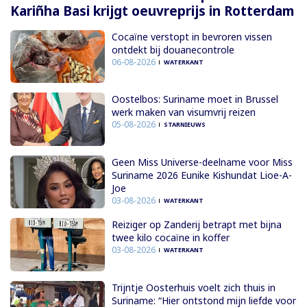
Kariñha Basi krijgt oeuvreprijs in Rotterdam
Cocaïne verstopt in bevroren vissen
ontdekt bij douanecontrole
06-08-2026
WATERKANT
Oostelbos: Suriname moet in Brussel
werk maken van visumvrij reizen
05-08-2026
STARNIEUWS
Geen Miss Universe-deelname voor Miss
Suriname 2026 Eunike Kishundat Lioe-A-
Joe
03-08-2026
WATERKANT
Reiziger op Zanderij betrapt met bijna
twee kilo cocaïne in koffer
03-08-2026
WATERKANT
Trijntje Oosterhuis voelt zich thuis in
Suriname: “Hier ontstond mijn liefde voor