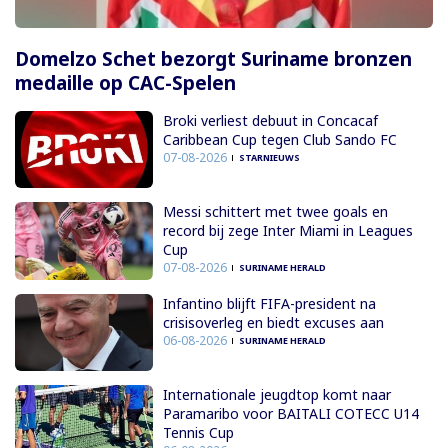
Domelzo Schet bezorgt Suriname bronzen
medaille op CAC-Spelen
Broki verliest debuut in Concacaf
Caribbean Cup tegen Club Sando FC
07-08-2026
STARNIEUWS
Messi schittert met twee goals en
record bij zege Inter Miami in Leagues
Cup
07-08-2026
SURINAME HERALD
Infantino blijft FIFA-president na
crisisoverleg en biedt excuses aan
06-08-2026
SURINAME HERALD
Internationale jeugdtop komt naar
Paramaribo voor BAITALI COTECC U14
Tennis Cup