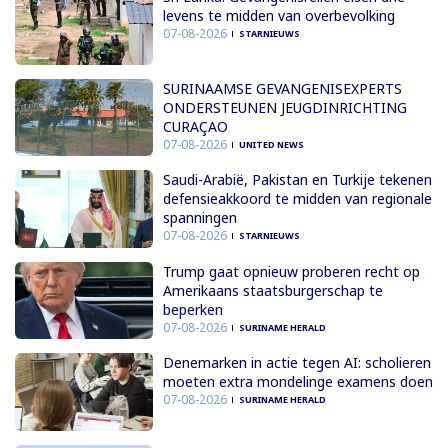
levens te midden van overbevolking
07-08-2026
STARNIEUWS
SURINAAMSE GEVANGENISEXPERTS
ONDERSTEUNEN JEUGDINRICHTING
CURAÇAO
07-08-2026
UNITED NEWS
Saudi-Arabië, Pakistan en Turkije tekenen
defensieakkoord te midden van regionale
spanningen
07-08-2026
STARNIEUWS
Trump gaat opnieuw proberen recht op
Amerikaans staatsburgerschap te
beperken
07-08-2026
SURINAME HERALD
Denemarken in actie tegen AI: scholieren
moeten extra mondelinge examens doen
07-08-2026
SURINAME HERALD