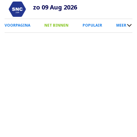
Overslaan
zo 09 Aug 2026
en
naar
0
VOORPAGINA
NET BINNEN
POPULAIR
MEER
de
Smartphone
inhoud
Menu
gaan