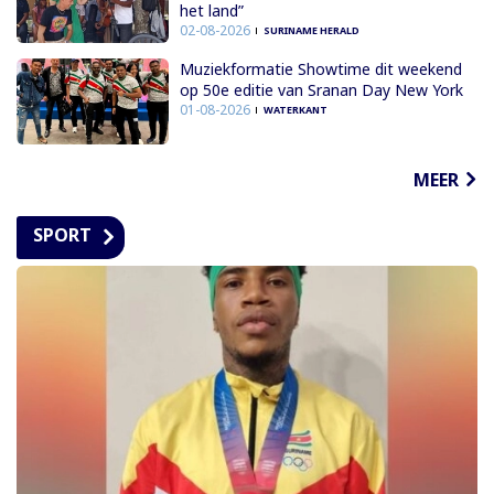
het land”
02-08-2026
SURINAME HERALD
Muziekformatie Showtime dit weekend
op 50e editie van Sranan Day New York
01-08-2026
WATERKANT
MEER
SPORT