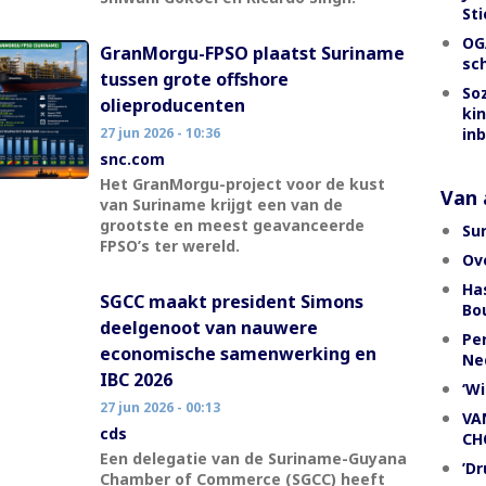
Sti
OG
GranMorgu-FPSO plaatst Suriname
sc
tussen grote offshore
So
olieproducenten
ki
27 jun 2026 - 10:36
in
snc.com
Het GranMorgu-project voor de kust
Van a
van Suriname krijgt een van de
grootste en meest geavanceerde
Su
FPSO’s ter wereld.
Ov
Has
SGCC maakt president Simons
Bou
deelgenoot van nauwere
Per
economische samenwerking en
Ne
IBC 2026
‘Wi
27 jun 2026 - 00:13
VA
cds
CH
Een delegatie van de Suriname-Guyana
’D
Chamber of Commerce (SGCC) heeft