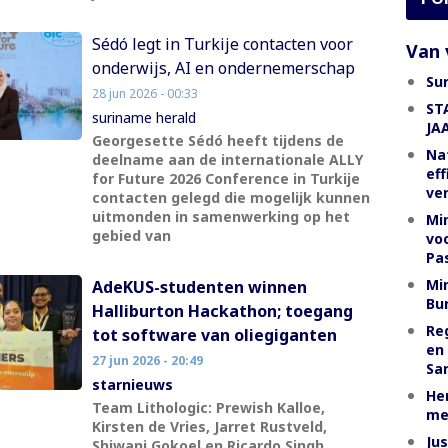
Sédó legt in Turkije contacten voor
Van 
onderwijs, AI en ondernemerschap
Su
28 jun 2026 - 00:33
ST
suriname herald
JA
Georgesette Sédó heeft tijdens de
Na
deelname aan de internationale ALLY
eff
for Future 2026 Conference in Turkije
ve
contacten gelegd die mogelijk kunnen
uitmonden in samenwerking op het
Mi
gebied van
vo
Pa
Min
AdeKUS-studenten winnen
Bu
Halliburton Hackathon; toegang
Re
tot software van oliegiganten
en
27 jun 2026 - 20:49
Sa
starnieuws
Her
Team Lithologic: Prewish Kalloe,
me
Kirsten de Vries, Jarret Rustveld,
Jus
Shiwani Gokoel en Ricardo Singh.