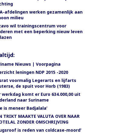
chting
A-afdelingen werken gezamenlijk aan
hoon milieu
zavo wil trainingscentrum voor
nderen met een beperking nieuw leven
blazen
ltijd:
riname Nieuws | Voorpagina
erzicht leningen NDP 2015 -2020
rat voormalig Legerarts en lijfarts
terse, de spuit voor Horb (1983)
 werkdag komt er Euro 634.000,00 uit
derland naar Suriname
e is meneer Badjalala’
N TRIKT MAAKTE VALUTA OVER NAAR
OTELAL ZONDER OMSCHRIJVING
rugsroof is reden van coldcase-moord’