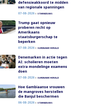
defensieakkoord te midden
van regionale spanningen
07-08-2026
STARNIEUWS
Trump gaat opnieuw
proberen recht op
Amerikaans
staatsburgerschap te
beperken
07-08-2026
SURINAME HERALD
Denemarken in actie tegen
AI: scholieren moeten
extra mondelinge examens
doen
07-08-2026
SURINAME HERALD
Hoe Gambiaanse vrouwen
de mangroves herstellen
die Banjul beschermen
06-08-2026
STARNIEUWS