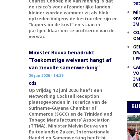
Charles Cooper, die van mening is dat
20
de risico’s voor afzonderlijke landen
Mi
kleiner worden wanneer zij als blok
on
optreden.Volgens de bestuurder zijn er
IM
“kapers op de kust” en staan er
partijen klaar om te profiteren van de
CO
verwac
ON
GE
Minister Bouva benadrukt
DR
LE
“Toekomstige welvaart hangt af
van zinvolle samenwerking”
CA
VO
26 jun 2026 - 14:39
IN
cds
BE
Op vrijdag 12 juni 2026 heeft een
Networking Cocktail Reception
plaatsgevonden in Torarica van de
BU
Suriname-Guyana Chamber of
Commerce (SGCC) en de Trinidad and
Tobago Manufacturers’ Association
(TTMA). Minister Melvin Bouva van
Buitenlandse Zaken, Internationale
Handel en Samenwerking heeft bij