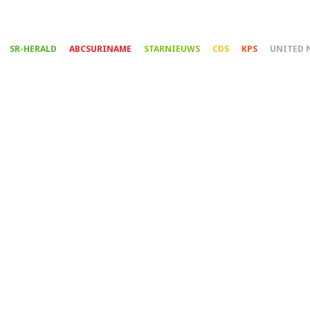
Overslaan
en
naar
SR-HERALD
ABCSURINAME
STARNIEUWS
CDS
KPS
UNITED 
de
inhoud
gaan