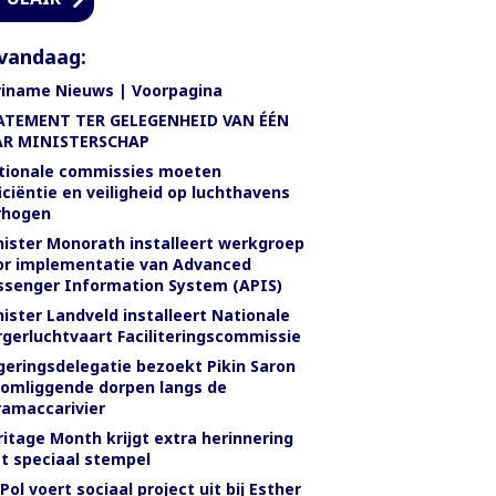
vandaag:
riname Nieuws | Voorpagina
ATEMENT TER GELEGENHEID VAN ÉÉN
AR MINISTERSCHAP
tionale commissies moeten
iciëntie en veiligheid op luchthavens
rhogen
nister Monorath installeert werkgroep
or implementatie van Advanced
ssenger Information System (APIS)
ister Landveld installeert Nationale
rgerluchtvaart Faciliteringscommissie
geringsdelegatie bezoekt Pikin Saron
 omliggende dorpen langs de
ramaccarivier
itage Month krijgt extra herinnering
t speciaal stempel
Pol voert sociaal project uit bij Esther