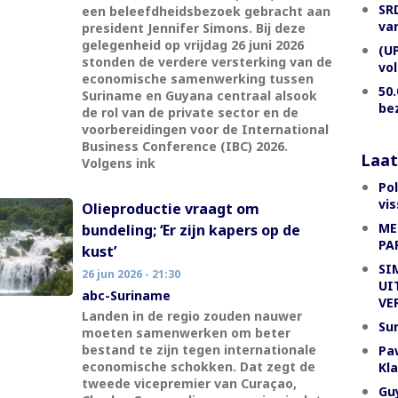
SR
een beleefdheidsbezoek gebracht aan
va
president Jennifer Simons. Bij deze
gelegenheid op vrijdag 26 juni 2026
(U
stonden de verdere versterking van de
vol
economische samenwerking tussen
50.
Suriname en Guyana centraal alsook
be
de rol van de private sector en de
voorbereidingen voor de International
Business Conference (IBC) 2026.
Laat
Volgens ink
Po
vis
Olieproductie vraagt om
ME
bundeling; ‘Er zijn kapers op de
PA
kust’
SI
26 jun 2026 - 21:30
UI
abc-Suriname
VE
Landen in de regio zouden nauwer
Su
moeten samenwerken om beter
bestand te zijn tegen internationale
Pa
economische schokken. Dat zegt de
Kl
tweede vicepremier van Curaçao,
Gu