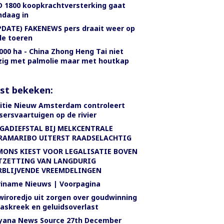
D 1800 koopkrachtversterking gaat
ndaag in
PDATE) FAKENEWS pers draait weer op
le toeren
000 ha - China Zhong Heng Tai niet
zig met palmolie maar met houtkap
st bekeken:
litie Nieuw Amsterdam controleert
sersvaartuigen op de rivier
GADIEFSTAL BIJ MELKCENTRALE
RAMARIBO UITERST RAADSELACHTIG
MONS KIEST VOOR LEGALISATIE BOVEN
TZETTING VAN LANGDURIG
RBLIJVENDE VREEMDELINGEN
riname Nieuws | Voorpagina
wiroredjo uit zorgen over goudwinning
aaskreek en geluidsoverlast
yana News Source 27th December