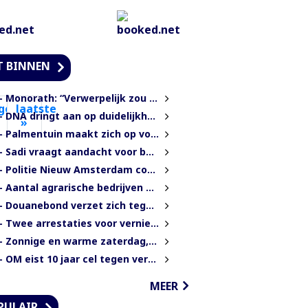
T BINNEN
Monorath: “Verwerpelijk zou zijn wanneer we de dingen zouden bedekken met de mantel der liefde”
lgende
laatste
 DNA dringt aan op duidelijkheid over oorzaak massale vissterfte
olgende
»
Laatste
 Palmentuin maakt zich op voor kleurrijke viering Dag der Inheemsen
agina
pagina
Sadi vraagt aandacht voor boothouders en overbelasting Wijdenboschbrug
 Politie Nieuw Amsterdam controleert vissersvaartuigen op de rivier
 Aantal agrarische bedrijven met 41 procent gegroeid
Douanebond verzet zich tegen verlies ambtenarenstatus bij wijziging Wet Belastingdienst
Twee arrestaties voor vernieling glasvezelkabels Telesur; maskers en kabelknipper gevonden
 Zonnige en warme zaterdag, lokaal kans op een bui
OM eist 10 jaar cel tegen verdachte voor verkrachting, vrijheidsberoving en mishandeling
MEER
PULAIR