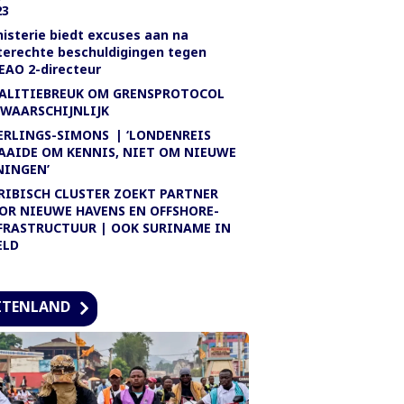
23
nisterie biedt excuses aan na
terechte beschuldigingen tegen
EAO 2-directeur
ALITIEBREUK OM GRENSPROTOCOL
WAARSCHIJNLIJK
ERLINGS-SIMONS | ‘LONDENREIS
AAIDE OM KENNIS, NIET OM NIEUWE
NINGEN’
RIBISCH CLUSTER ZOEKT PARTNER
OR NIEUWE HAVENS EN OFFSHORE-
FRASTRUCTUUR | OOK SURINAME IN
ELD
ITENLAND