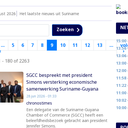
ust 2026
Het laatste nieuws uit Suriname
NE
Zoeken
15:00
- 
…
5
6
7
8
9
10
11
12
13
…
vo
13:56
-
e
›
V
13:06
-
ge
p
 - 180 of 2263
ina
13:00
- 
12:00
-
SGCC bespreekt met president
11:58
-
Simons versterking economische
11:22
- 
samenwerking Suriname-Guyana
11:00
- 
28 jun 2026 - 01:33
10:02
-
chronostimes
10:00
- 
Een delegatie van de Suriname-Guyana
Chamber of Commerce (SGCC) heeft een
beleefdheidsbezoek gebracht aan president
Jennifer Simons.
PO