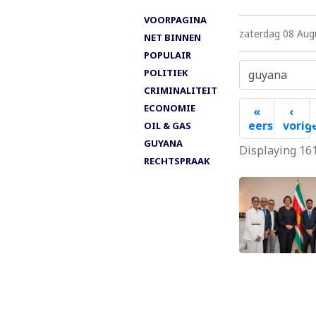
VOORPAGINA
zaterdag 08 Aug
NET BINNEN
POPULAIR
POLITIEK
CRIMINALITEIT
Paginering
ECONOMIE
«
‹
eerste
vorig
OIL & GAS
Eerste
Vori
GUYANA
Displaying 161
pagina
pag
RECHTSPRAAK
Paginering