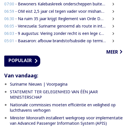
07:00
- Bewoners Kalebaskreek onderscheppen buitenlanders met illegaal geweer en communicatieapparatuur
06:59
- OM eist 2,5 jaar cel tegen vader voor mishandeling en verwaarlozing van gezin
06:30
- Na ruim 35 jaar krijgt Reglement van Orde DNA grondige herziening
06:05
- Venezuela: Suriname genoemd als route in internationale cocaïnesmokkel naar Europa
06:03
- 9 augustus: Viering zonder recht is een lege ceremonie
05:01
- Baasaron: afbouw brandstofsubsidie op termijn onvermijdelijk
MEER
POPULAIR
Van vandaag:
Suriname Nieuws | Voorpagina
STATEMENT TER GELEGENHEID VAN ÉÉN JAAR
MINISTERSCHAP
Nationale commissies moeten efficiëntie en veiligheid op
luchthavens verhogen
Minister Monorath installeert werkgroep voor implementatie
van Advanced Passenger Information System (APIS)