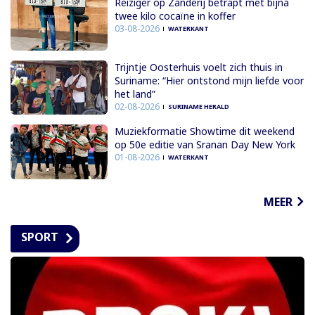
Reiziger op Zanderij betrapt met bijna
twee kilo cocaïne in koffer
03-08-2026
WATERKANT
Trijntje Oosterhuis voelt zich thuis in
Suriname: “Hier ontstond mijn liefde voor
het land”
02-08-2026
SURINAME HERALD
Muziekformatie Showtime dit weekend
op 50e editie van Sranan Day New York
01-08-2026
WATERKANT
MEER
SPORT