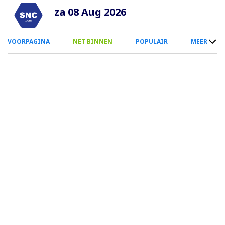
Overslaan
za 08 Aug 2026
en
naar
0
VOORPAGINA
NET BINNEN
POPULAIR
MEER
de
Smartphone
inhoud
Menu
gaan