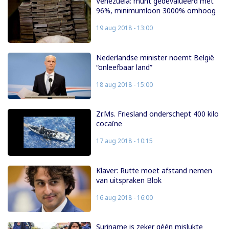
Venezuela: munt gedevalueerd met
96%, minimumloon 3000% omhoog
19 aug 2018 - 13:00
Nederlandse minister noemt België
“onleefbaar land”
18 aug 2018 - 15:00
Zr.Ms. Friesland onderschept 400 kilo
cocaïne
17 aug 2018 - 10:15
Klaver: Rutte moet afstand nemen
van uitspraken Blok
16 aug 2018 - 16:00
Suriname is zeker géén mislukte