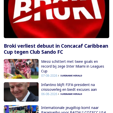
Broki verliest debuut in Concacaf Caribbean
Cup tegen Club Sando FC
Messi schittert met twee goals en
record bij zege Inter Miami in Leagues
Cup
07-08-2026
SURINAME HERALD
Infantino blijft FIFA-president na
crisisoverleg en biedt excuses aan
06-08-2026
SURINAME HERALD
Internationale jeugdtop komt naar
Paramaribo voor BAITALI COTECC U14