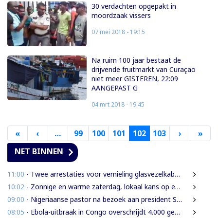
30 verdachten opgepakt in
moordzaak vissers
07 mei 2018 - 19:15
Na ruim 100 jaar bestaat de
drijvende fruitmarkt van Curaçao
niet meer GISTEREN, 22:09
AANGEPAST G
04 mrt 2018 - 19:45
«
Eerste
‹
Vorige
…
99
100
101
102
103
›
Volgende
»
Laa
pagina
pagina
pagina
pag
NET BINNEN
11:00
- Twee arrestaties voor vernieling glasvezelkabels Telesur; maskers en kabelknipper gevonden
10:02
- Zonnige en warme zaterdag, lokaal kans op een bui
09:00
- Nigeriaanse pastor na bezoek aan president Simons: ‘Toename van rijkdom in Suriname’
08:05
- Ebola-uitbraak in Congo overschrijdt 4.000 gevallen