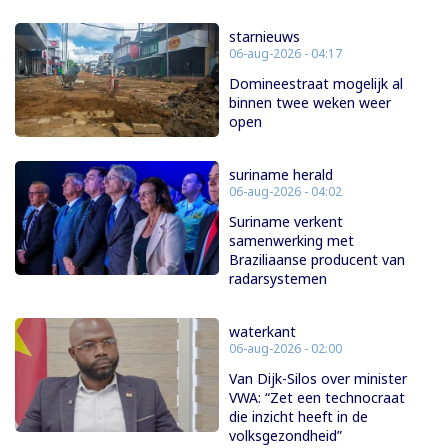
starnieuws
06-aug-2026 - 04:17
Domineestraat mogelijk al
binnen twee weken weer
open
suriname herald
06-aug-2026 - 04:02
Suriname verkent
samenwerking met
Braziliaanse producent van
radarsystemen
waterkant
06-aug-2026 - 02:00
Van Dijk-Silos over minister
VWA: “Zet een technocraat
die inzicht heeft in de
volksgezondheid”