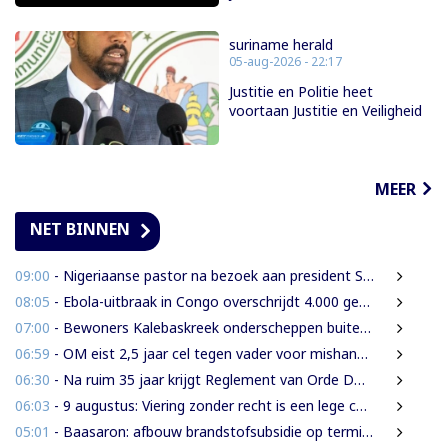
suriname herald
05-aug-2026 - 22:17
Justitie en Politie heet
voortaan Justitie en Veiligheid
MEER
NET BINNEN
09:00
- Nigeriaanse pastor na bezoek aan president Simons: ‘Toename van rijkdom in Suriname’
08:05
- Ebola-uitbraak in Congo overschrijdt 4.000 gevallen
07:00
- Bewoners Kalebaskreek onderscheppen buitenlanders met illegaal geweer en communicatieapparatuur
06:59
- OM eist 2,5 jaar cel tegen vader voor mishandeling en verwaarlozing van gezin
06:30
- Na ruim 35 jaar krijgt Reglement van Orde DNA grondige herziening
06:03
- 9 augustus: Viering zonder recht is een lege ceremonie
05:01
- Baasaron: afbouw brandstofsubsidie op termijn onvermijdelijk