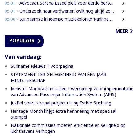
05:01
- Advocaat Serena Essed pleit voor derde beroepsinstantie onder gezag van CCJ
05:01
- Onderzoek naar verdwenen kwik nog altijd zonder resultaat
05:00
- Surinaamse inheemse muziekpionier Kariñha Basi krijgt oeuvreprijs in Rotterdam
MEER
POPULAIR
Van vandaag:
Suriname Nieuws | Voorpagina
STATEMENT TER GELEGENHEID VAN ÉÉN JAAR
MINISTERSCHAP
Minister Monorath installeert werkgroep voor implementatie
van Advanced Passenger Information System (APIS)
JusPol voert sociaal project uit bij Esther Stichting
Heritage Month krijgt extra herinnering met speciaal
stempel
Nationale commissies moeten efficiëntie en veiligheid op
luchthavens verhogen