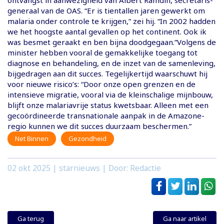
generaal van de OAS. “Er is tientallen jaren gewerkt om
malaria onder controle te krijgen,” zei hij. “In 2002 hadden
we het hoogste aantal gevallen op het continent. Ook ik
was besmet geraakt en ben bijna doodgegaan.”Volgens de
minister hebben vooral de gemakkelijke toegang tot
diagnose en behandeling, en de inzet van de samenleving,
bijgedragen aan dit succes. Tegelijkertijd waarschuwt hij
voor nieuwe risico’s: “Door onze open grenzen en de
intensieve migratie, vooral via de kleinschalige mijnbouw,
blijft onze malariavrije status kwetsbaar. Alleen met een
gecoördineerde transnationale aanpak in de Amazone-
regio kunnen we dit succes duurzaam beschermen.”
Net Binnen
Gezondheid
02 okt 2025
| starnieuws | Door: Redactie
Ga terug
Ga naar artikel