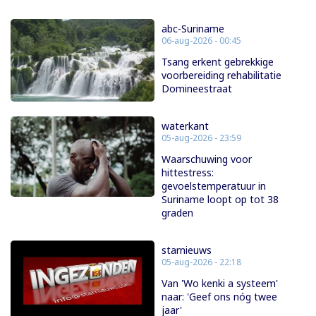
abc-Suriname
06-aug-2026 - 00:45
Tsang erkent gebrekkige
voorbereiding rehabilitatie
Domineestraat
waterkant
05-aug-2026 - 23:59
Waarschuwing voor
hittestress:
gevoelstemperatuur in
Suriname loopt op tot 38
graden
starnieuws
05-aug-2026 - 22:18
Van 'Wo kenki a systeem'
naar: 'Geef ons nóg twee
jaar'