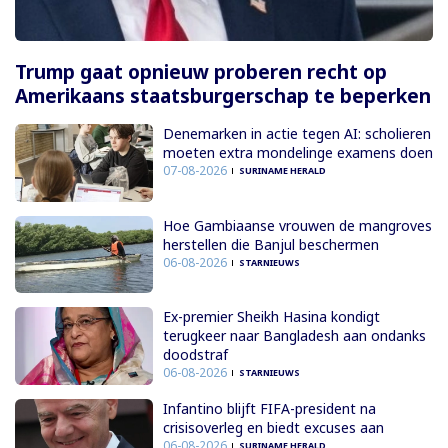
Trump gaat opnieuw proberen recht op
Amerikaans staatsburgerschap te beperken
Denemarken in actie tegen AI: scholieren
moeten extra mondelinge examens doen
07-08-2026
SURINAME HERALD
Hoe Gambiaanse vrouwen de mangroves
herstellen die Banjul beschermen
06-08-2026
STARNIEUWS
Ex-premier Sheikh Hasina kondigt
terugkeer naar Bangladesh aan ondanks
doodstraf
06-08-2026
STARNIEUWS
Infantino blijft FIFA-president na
crisisoverleg en biedt excuses aan
06-08-2026
SURINAME HERALD