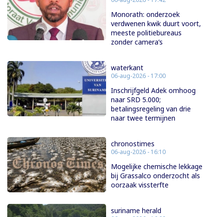
Monorath: onderzoek
verdwenen kwik duurt voort,
meeste politiebureaus
zonder camera’s
waterkant
06-aug-2026 - 17:00
Inschrijfgeld Adek omhoog
naar SRD 5.000;
betalingsregeling van drie
naar twee termijnen
chronostimes
06-aug-2026 - 16:10
Mogelijke chemische lekkage
bij Grassalco onderzocht als
oorzaak vissterfte
suriname herald