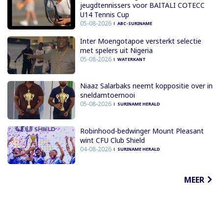
jeugdtennissers voor BAITALI COTECC
U14 Tennis Cup
05-08-2026
ABC-SURINAME
Inter Moengotapoe versterkt selectie
met spelers uit Nigeria
05-08-2026
WATERKANT
Niaaz Salarbaks neemt koppositie over in
sneldamtoernooi
05-08-2026
SURINAME HERALD
Robinhood-bedwinger Mount Pleasant
wint CFU Club Shield
04-08-2026
SURINAME HERALD
MEER