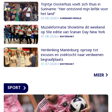
Trijntje Oosterhuis voelt zich thuis in
Suriname: “Hier ontstond mijn liefde voor
het land”
02-08-2026
SURINAME HERALD
Muziekformatie Showtime dit weekend
op 50e editie van Sranan Day New York
01-08-2026
WATERKANT
Herdenking Mariënburg: oproep tot
excuses en zoektocht naar verdwenen
begraafplaats
31-07-2026
WATERKANT
MEER
SPORT