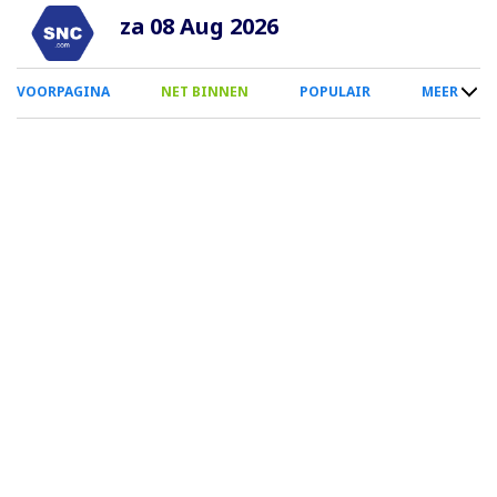
Overslaan
za 08 Aug 2026
en
naar
0
VOORPAGINA
NET BINNEN
POPULAIR
MEER
de
Smartphone
inhoud
Menu
gaan