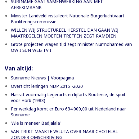
SURINAME GAAT SAMENWERKING AAN MET
AFREXIMBANK
Minister Landveld installeert Nationale Burgerluchtvaart
Faciliteringscommissie
WILLEN WIJ STRUCTUREEL HERSTEL DAN GAAN WIJ
MAATREGELEN MOETEN TREFFEN ZEGT RAMDIEN
Grote projecten vragen tijd zegt minister Nurmohamed van
OW I SUN WEB TV I
Van altijd:
Suriname Nieuws | Voorpagina
Overzicht leningen NDP 2015 -2020
Hasrat voormalig Legerarts en lijfarts Bouterse, de spuit
voor Horb (1983)
Per werkdag komt er Euro 634.000,00 uit Nederland naar
Suriname
‘Wie is meneer Badjalala’
VAN TRIKT MAAKTE VALUTA OVER NAAR CHOTELAL
ZONDER OMSCHRIJVING