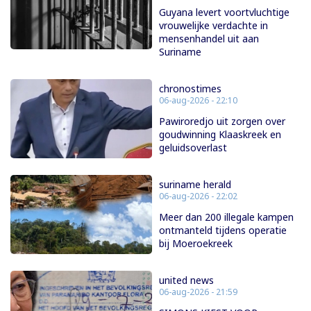
Guyana levert voortvluchtige
vrouwelijke verdachte in
mensenhandel uit aan
Suriname
chronostimes
06-aug-2026 - 22:10
Pawiroredjo uit zorgen over
goudwinning Klaaskreek en
geluidsoverlast
suriname herald
06-aug-2026 - 22:02
Meer dan 200 illegale kampen
ontmanteld tijdens operatie
bij Moeroekreek
united news
06-aug-2026 - 21:59