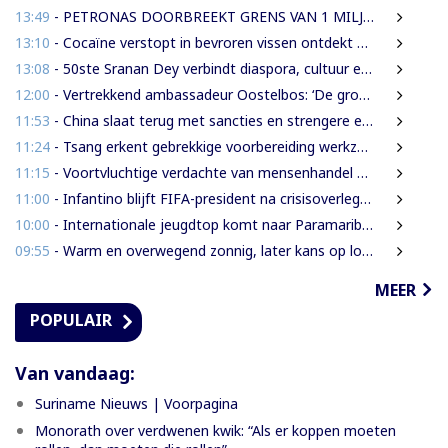
13:49
- PETRONAS DOORBREEKT GRENS VAN 1 MILJARD VATEN IN BLOK 52 | WAT BETEKENT DEZE MIJLPAAL VOOR DE SURINAAMSE ECONOMIE?
13:10
- Cocaïne verstopt in bevroren vissen ontdekt bij douanecontrole
13:08
- 50ste Sranan Dey verbindt diaspora, cultuur en ondernemerschap in New York
12:00
- Vertrekkend ambassadeur Oostelbos: ‘De grootste rijkdom van Suriname zijn de mensen’
11:53
- China slaat terug met sancties en strengere exportregels in handelsconflict met VS
11:24
- Tsang erkent gebrekkige voorbereiding werkzaamheden Domineestraat
11:15
- Voortvluchtige verdachte van mensenhandel uitgeleverd door Guyana
11:00
- Infantino blijft FIFA-president na crisisoverleg en biedt excuses aan
10:00
- Internationale jeugdtop komt naar Paramaribo voor BAITALI COTECC U14 Tennis Cup
09:55
- Warm en overwegend zonnig, later kans op lokale onweersbuien
MEER
POPULAIR
Van vandaag:
Suriname Nieuws | Voorpagina
Monorath over verdwenen kwik: “Als er koppen moeten