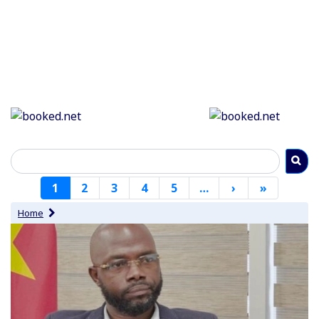
Paginering
1
2
3
4
5
…
›
Volgende
»
Laatste
pagina
pagina
Home