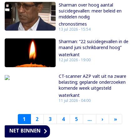
Sharman over hoog aantal
suïcidegevallen: meer beleid en
middelen nodig
chronostimes
13 jul 2026 - 15:54
Sharman: “22 suïcidegevallen in de
maand juni schrikbarend hoog”
waterkant
12 jul 2026 - 19:00
CT-scanner AZP valt uit na zware
belasting; geplande onderzoeken
komende week uitgesteld
waterkant
11 jul 2026 - 04:00
1
2
3
4
5
…
›
Volgende
»
Laatste
pagina
pagina
NET BINNEN