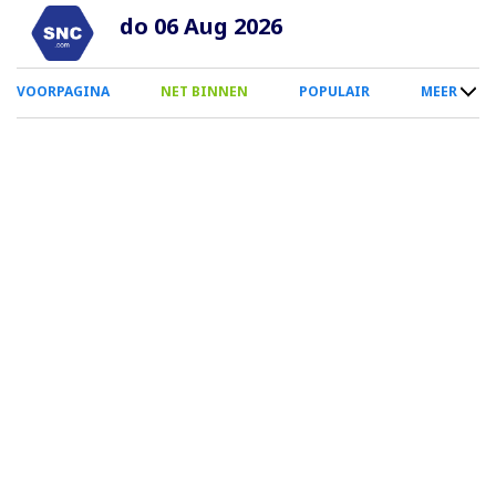
Overslaan
do 06 Aug 2026
en
naar
0
VOORPAGINA
NET BINNEN
POPULAIR
MEER
de
Smartphone
inhoud
Menu
gaan