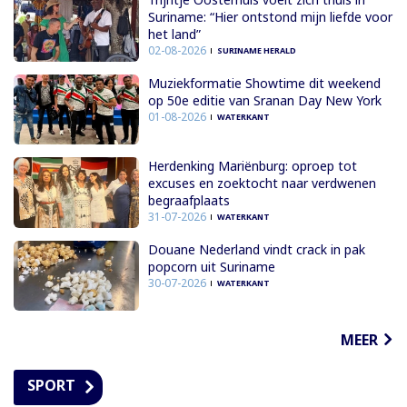
Suriname: “Hier ontstond mijn liefde voor
het land”
02-08-2026
SURINAME HERALD
Muziekformatie Showtime dit weekend
op 50e editie van Sranan Day New York
01-08-2026
WATERKANT
Herdenking Mariënburg: oproep tot
excuses en zoektocht naar verdwenen
begraafplaats
31-07-2026
WATERKANT
Douane Nederland vindt crack in pak
popcorn uit Suriname
30-07-2026
WATERKANT
MEER
SPORT