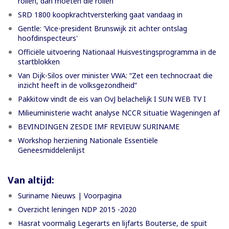
rollen, dan moeten die rollen”
SRD 1800 koopkrachtversterking gaat vandaag in
Gentle: 'Vice-president Brunswijk zit achter ontslag
hoofdinspecteurs'
Officiële uitvoering Nationaal Huisvestingsprogramma in de
startblokken
Van Dijk-Silos over minister VWA: “Zet een technocraat die
inzicht heeft in de volksgezondheid”
Pakkitow vindt de eis van OvJ belachelijk I SUN WEB TV I
Milieuministerie wacht analyse NCCR situatie Wageningen af
BEVINDINGEN ZESDE IMF REVIEUW SURINAME
Workshop herziening Nationale Essentiële
Geneesmiddelenlijst
Van altijd:
Suriname Nieuws | Voorpagina
Overzicht leningen NDP 2015 -2020
Hasrat voormalig Legerarts en lijfarts Bouterse, de spuit