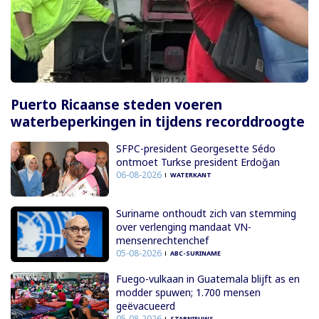
Puerto Ricaanse steden voeren
waterbeperkingen in tijdens recorddroogte
SFPC-president Georgesette Sédo
ontmoet Turkse president Erdoğan
06-08-2026
WATERKANT
Suriname onthoudt zich van stemming
over verlenging mandaat VN-
mensenrechtenchef
05-08-2026
ABC-SURINAME
Fuego-vulkaan in Guatemala blijft as en
modder spuwen; 1.700 mensen
geëvacueerd
05-08-2026
STARNIEUWS