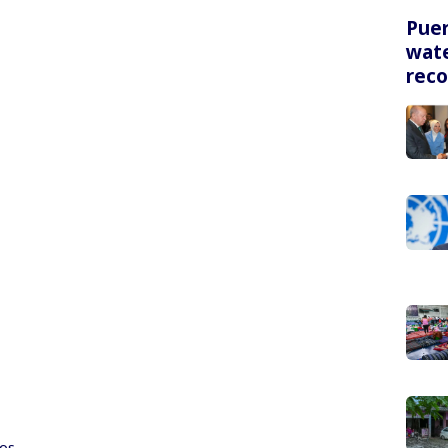
Puer
wate
rec
os