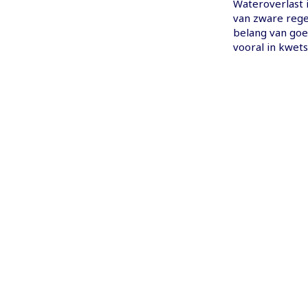
Wateroverlast 
van zware rege
belang van go
vooral in kwet