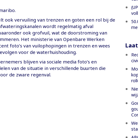
(UP
maribo.
vol
t ook vervuiling van trenzen en goten een rol bij de
50.
 afwateringskanalen wordt regelmatig afval
met
waaronder ook grofvuil, wat de doorstroming van
emmeren. Het ministerie van Openbare Werken
Laat
cent foto’s van vuilophopingen in trenzen en wees
gevolgen voor de waterhuishouding.
Rec
civ
ernemers blijven via sociale media foto’s en
len van de situatie in verschillende buurten die
Mon
door de zware regenval.
kop
rol
Nie
wij
Gou
gou
Con
Wer
sta
ABC