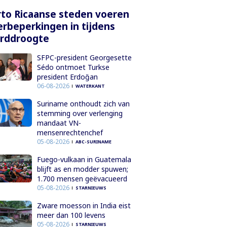
to Ricaanse steden voeren
rbeperkingen in tijdens
orddroogte
SFPC-president Georgesette
Sédo ontmoet Turkse
president Erdoğan
06-08-2026
WATERKANT
Suriname onthoudt zich van
stemming over verlenging
mandaat VN-
mensenrechtenchef
05-08-2026
ABC-SURINAME
Fuego-vulkaan in Guatemala
blijft as en modder spuwen;
1.700 mensen geëvacueerd
05-08-2026
STARNIEUWS
Zware moesson in India eist
meer dan 100 levens
05-08-2026
STARNIEUWS