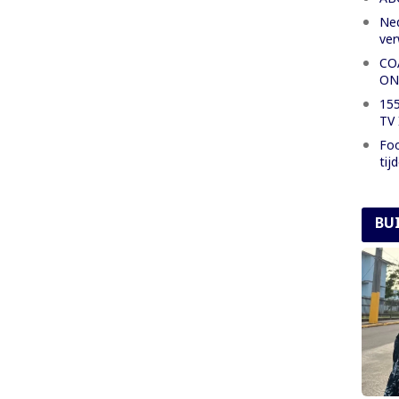
Ned
ve
CO
ON
155
TV 
Foo
tij
BU