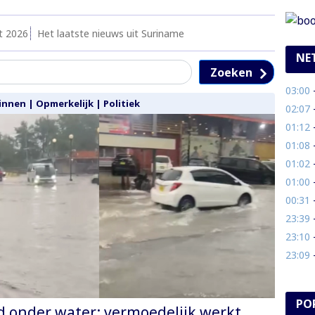
t 2026
Het laatste nieuws uit Suriname
NE
Zoeken
03:00
- 
innen
|
Opmerkelijk
|
Politiek
02:07
- 
01:12
- 
01:08
- 
01:02
-
01:00
- 
00:31
- 
23:39
- 
23:10
- 
23:09
- 
PO
 onder water: vermoedelijk werkt