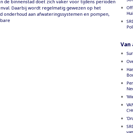
in de binnenstad doet zich vaker voor tijdens perioden
Off
nval. Daarbij wordt regelmatig gewezen op het
Hui
ed onderhoud aan afwateringssystemen en pompen,
sbare
SRD
Pol
Van a
Sur
Ove
Has
Bou
Per
Ned
‘Wi
VA
CH
’Dr
SRD
van