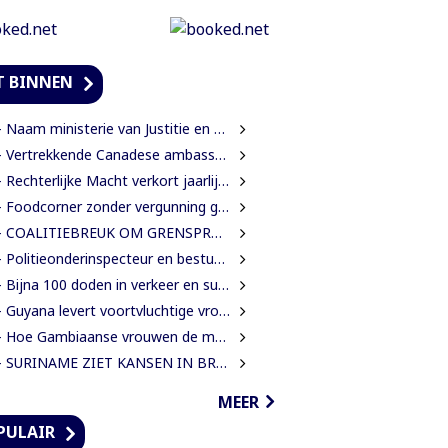
T BINNEN
Naam ministerie van Justitie en Politie verandert naar Justitie en Veiligheid
Vertrekkende Canadese ambassadeur wil grotere rol voor Canada in Suriname
Rechterlijke Macht verkort jaarlijkse zittingsvrije periode naar één maand
Foodcorner zonder vergunning gesloten tijdens derde dag integrale controles
 COALITIEBREUK OM GRENSPROTOCOL ONWAARSCHIJNLIJK
Politieonderinspecteur en bestuurder gewond nadat auto over de kop slaat
Bijna 100 doden in verkeer en suïcide voor 2026 is veel te veel’, zegt Lau
Guyana levert voortvluchtige vrouwelijke verdachte in mensenhandel uit aan Suriname
Hoe Gambiaanse vrouwen de mangroves herstellen die Banjul beschermen
SURINAME ZIET KANSEN IN BRAZILIAANSE RADARTECHNOLOGIE VOOR GRENSBEWAKING EN VEILIGHEID
MEER
PULAIR