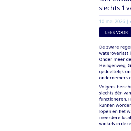
slechts 1 
10 mei 2026
| 
LEES VOOR
De zware regen
wateroverlast 
Onder meer de 
Heiligenweg, 
gedeeltelijk on
ondernemers en
Volgens berich
slechts één va
functioneren. 
kunnen worden
lopen en het wa
meerdere locati
winkels in dez