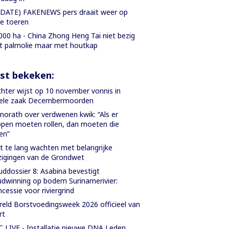
DATE) FAKENEWS pers draait weer op
le toeren
000 ha - China Zhong Heng Tai niet bezig
 palmolie maar met houtkap
st bekeken:
hter wijst op 10 november vonnis in
iele zaak Decembermoorden
orath over verdwenen kwik: “Als er
pen moeten rollen, dan moeten die
len”
t te lang wachten met belangrijke
zigingen van de Grondwet
ddossier 8: Asabina bevestigt
dwinning op bodem Surinamerivier:
cessie voor riviergrind
eld Borstvoedingsweek 2026 officieel van
rt
 LIVE - Installatie nieuwe DNA Leden