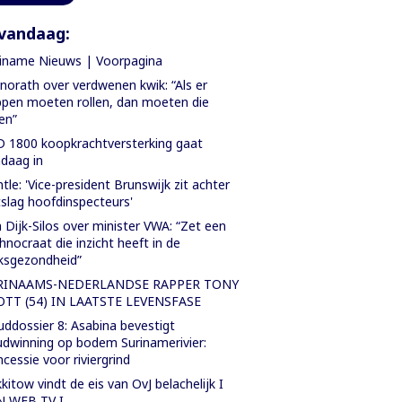
vandaag:
iname Nieuws | Voorpagina
orath over verdwenen kwik: “Als er
pen moeten rollen, dan moeten die
len”
 1800 koopkrachtversterking gaat
daag in
tle: 'Vice-president Brunswijk zit achter
slag hoofdinspecteurs'
 Dijk-Silos over minister VWA: “Zet een
hnocraat die inzicht heeft in de
ksgezondheid”
RINAAMS-NEDERLANDSE RAPPER TONY
OTT (54) IN LAATSTE LEVENSFASE
ddossier 8: Asabina bevestigt
dwinning op bodem Surinamerivier:
cessie voor riviergrind
kitow vindt de eis van OvJ belachelijk I
N WEB TV I