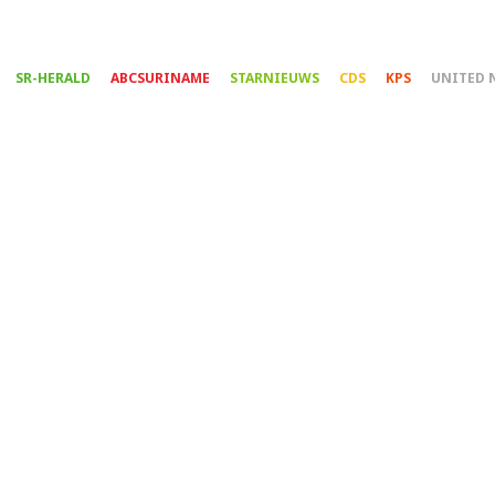
Overslaan
en
naar
SR-HERALD
ABCSURINAME
STARNIEUWS
CDS
KPS
UNITED 
de
inhoud
gaan