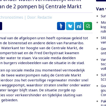
van de 2 pompen bij Centrale Markt
Van 
Sur
chronostimes | Door: Redactie
Mon
kop
rol
SRD
val van de afgelopen uren heeft opnieuw geleid tot
van
in de binnenstad en andere delen van Paramaribo.
Waterkant ter hoogte van de Centrale Markt, de
Gen
Gompertstraat en de Fred Derbystraat kwamen
ont
der water te staan. Via sociale media deelden
Van
 burgers videobeelden van de situatie in de stad.
tec
vol
ten op sociale media zou momenteel vermoedelijk
SU
n de twee waterpompen nabij de Centrale Markt
SC
Hierdoor zou het overtollige regenwater minder snel
 weggepompt, waardoor straten sneller onder water
Gou
ter langer blijft staan. De situatie zorgde op
gou
Con
es voor verkeershinder en tijdelijke sluiting van
e gebieden.
Pak
SU