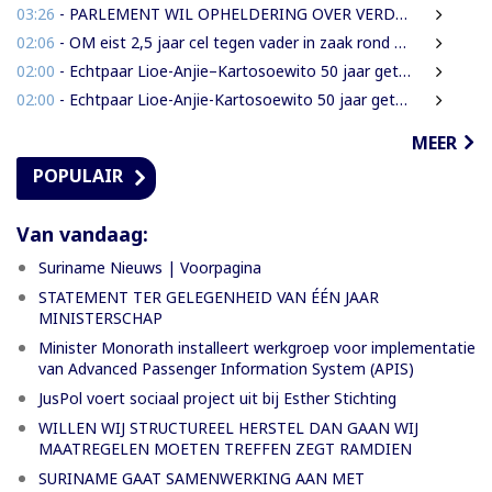
03:26
- PARLEMENT WIL OPHELDERING OVER VERDWENEN INBESLAGGENOMEN LEVENSMIDDELEN
02:06
- OM eist 2,5 jaar cel tegen vader in zaak rond mishandeling en verwaarlozing
02:00
- Echtpaar Lioe-Anjie–Kartosoewito 50 jaar getrouwd
02:00
- Echtpaar Lioe-Anjie-Kartosoewito 50 jaar getrouwd
MEER
POPULAIR
Van vandaag:
Suriname Nieuws | Voorpagina
STATEMENT TER GELEGENHEID VAN ÉÉN JAAR
MINISTERSCHAP
Minister Monorath installeert werkgroep voor implementatie
van Advanced Passenger Information System (APIS)
JusPol voert sociaal project uit bij Esther Stichting
WILLEN WIJ STRUCTUREEL HERSTEL DAN GAAN WIJ
MAATREGELEN MOETEN TREFFEN ZEGT RAMDIEN
SURINAME GAAT SAMENWERKING AAN MET