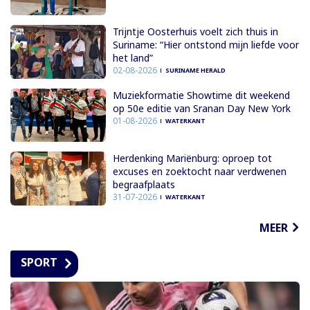
Trijntje Oosterhuis voelt zich thuis in
Suriname: “Hier ontstond mijn liefde voor
het land”
02-08-2026
SURINAME HERALD
Muziekformatie Showtime dit weekend
op 50e editie van Sranan Day New York
01-08-2026
WATERKANT
Herdenking Mariënburg: oproep tot
excuses en zoektocht naar verdwenen
begraafplaats
31-07-2026
WATERKANT
MEER
SPORT