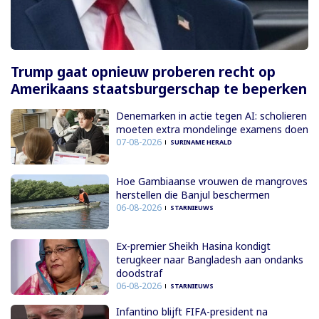
Trump gaat opnieuw proberen recht op
Amerikaans staatsburgerschap te beperken
Denemarken in actie tegen AI: scholieren
moeten extra mondelinge examens doen
07-08-2026
SURINAME HERALD
Hoe Gambiaanse vrouwen de mangroves
herstellen die Banjul beschermen
06-08-2026
STARNIEUWS
Ex-premier Sheikh Hasina kondigt
terugkeer naar Bangladesh aan ondanks
doodstraf
06-08-2026
STARNIEUWS
Infantino blijft FIFA-president na