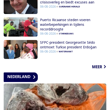
crisisoverleg en biedt excuses aan
06-08-2026
SURINAME HERALD
Puerto Ricaanse steden voeren
waterbeperkingen in tijdens
recorddroogte
06-08-2026
STARNIEUWS
SFPC-president Georgesette Sédo
ontmoet Turkse president Erdoğan
06-08-2026
WATERKANT
MEER
NEDERLAND