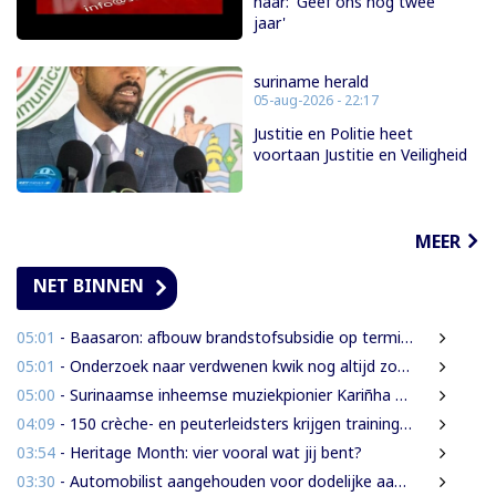
naar: 'Geef ons nóg twee
jaar'
suriname herald
05-aug-2026 - 22:17
Justitie en Politie heet
voortaan Justitie en Veiligheid
MEER
NET BINNEN
05:01
- Baasaron: afbouw brandstofsubsidie op termijn onvermijdelijk
05:01
- Onderzoek naar verdwenen kwik nog altijd zonder resultaat
05:00
- Surinaamse inheemse muziekpionier Kariñha Basi krijgt oeuvreprijs in Rotterdam
04:09
- 150 crèche- en peuterleidsters krijgen training in verkeerseducatie
03:54
- Heritage Month: vier vooral wat jij bent?
03:30
- Automobilist aangehouden voor dodelijke aanrijding met voetganger en doorrijden na ongeval