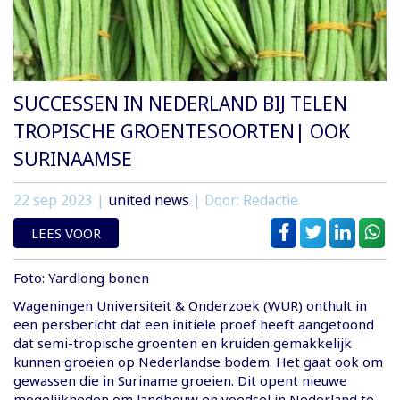
SUCCESSEN IN NEDERLAND BIJ TELEN
TROPISCHE GROENTESOORTEN| OOK
SURINAAMSE
22 sep 2023
|
united news
| Door: Redactie
LEES VOOR
Foto: Yardlong bonen
Wageningen Universiteit & Onderzoek (WUR) onthult in
een persbericht dat een initiële proef heeft aangetoond
dat semi-tropische groenten en kruiden gemakkelijk
kunnen groeien op Nederlandse bodem. Het gaat ook om
gewassen die in Suriname groeien. Dit opent nieuwe
mogelijkheden om landbouw en voedsel in Nederland te