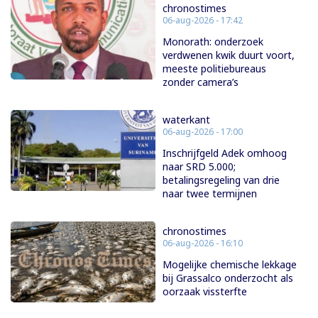
chronostimes
06-aug-2026 - 17:42
Monorath: onderzoek
verdwenen kwik duurt voort,
meeste politiebureaus
zonder camera’s
waterkant
06-aug-2026 - 17:00
Inschrijfgeld Adek omhoog
naar SRD 5.000;
betalingsregeling van drie
naar twee termijnen
chronostimes
06-aug-2026 - 16:10
Mogelijke chemische lekkage
bij Grassalco onderzocht als
oorzaak vissterfte