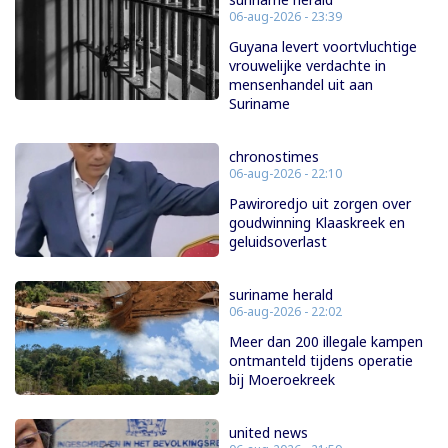
06-aug-2026 - 23:39
Guyana levert voortvluchtige
vrouwelijke verdachte in
mensenhandel uit aan
Suriname
chronostimes
06-aug-2026 - 22:10
Pawiroredjo uit zorgen over
goudwinning Klaaskreek en
geluidsoverlast
suriname herald
06-aug-2026 - 22:02
Meer dan 200 illegale kampen
ontmanteld tijdens operatie
bij Moeroekreek
united news