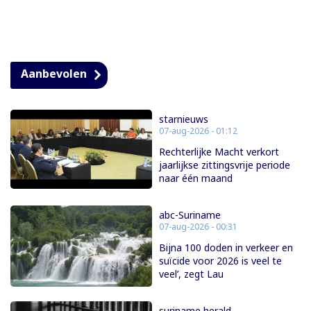
Aanbevolen
starnieuws
07-aug-2026 - 01:12
Rechterlijke Macht verkort
jaarlijkse zittingsvrije periode
naar één maand
abc-Suriname
07-aug-2026 - 00:31
Bijna 100 doden in verkeer en
suïcide voor 2026 is veel te
veel’, zegt Lau
suriname herald