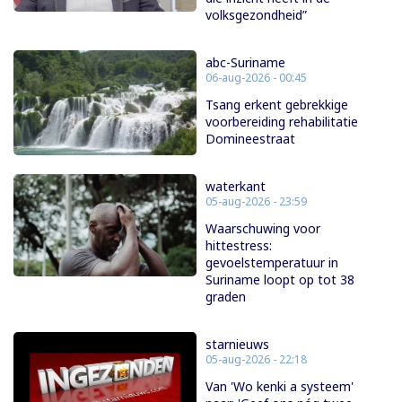
volksgezondheid”
abc-Suriname
06-aug-2026 - 00:45
Tsang erkent gebrekkige
voorbereiding rehabilitatie
Domineestraat
waterkant
05-aug-2026 - 23:59
Waarschuwing voor
hittestress:
gevoelstemperatuur in
Suriname loopt op tot 38
graden
starnieuws
05-aug-2026 - 22:18
Van 'Wo kenki a systeem'