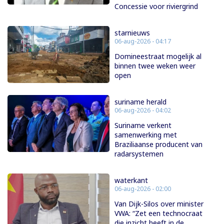
Concessie voor riviergrind
starnieuws
06-aug-2026 - 04:17
Domineestraat mogelijk al
binnen twee weken weer
open
suriname herald
06-aug-2026 - 04:02
Suriname verkent
samenwerking met
Braziliaanse producent van
radarsystemen
waterkant
06-aug-2026 - 02:00
Van Dijk-Silos over minister
VWA: “Zet een technocraat
die inzicht heeft in de