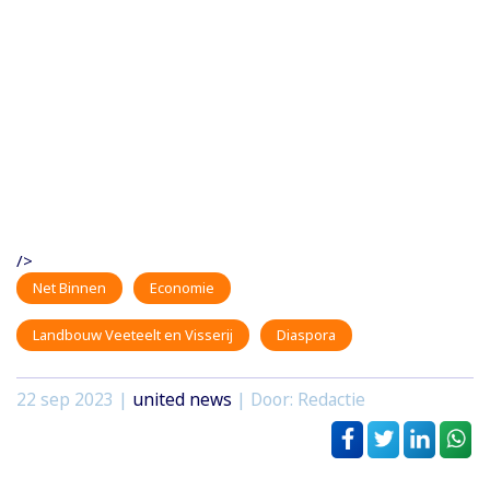
/>
Net Binnen
Economie
Landbouw Veeteelt en Visserij
Diaspora
22 sep 2023
|
united news
| Door: Redactie