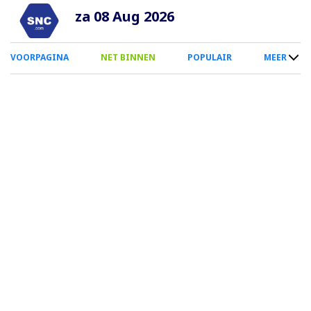
Overslaan
za 08 Aug 2026
en
naar
0
VOORPAGINA
NET BINNEN
POPULAIR
MEER
de
Smartphone
inhoud
Menu
gaan