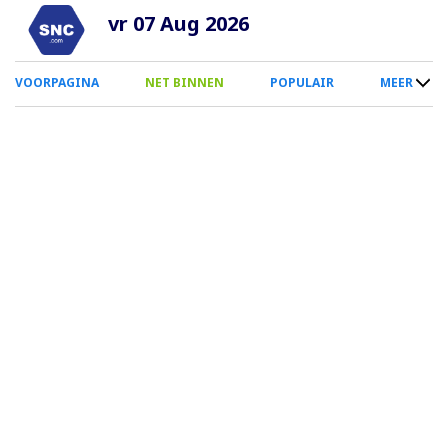
Overslaan
vr 07 Aug 2026
en
naar
0
VOORPAGINA
NET BINNEN
POPULAIR
MEER
de
Smartphone
inhoud
Menu
gaan