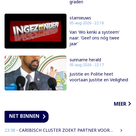
graden
starnieuws
05-aug-2026 - 22:18
Van 'Wo kenki a systeem'
naar: 'Geef ons nóg twee
jaar'
suriname herald
05-aug-2026 - 22:17
Justitie en Politie heet
voortaan Justitie en Veiligheid
MEER
NET BINNEN
23:38
- CARIBISCH CLUSTER ZOEKT PARTNER VOOR NIEUWE HAVENS EN OFFSHORE-INFRASTRUCTUUR | OOK SURINAME IN BEELD