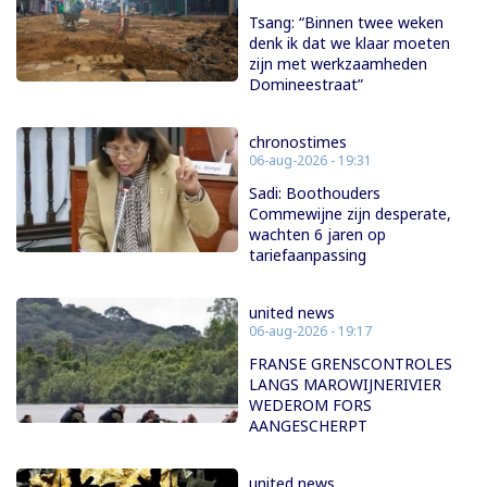
Tsang: “Binnen twee weken
denk ik dat we klaar moeten
zijn met werkzaamheden
Domineestraat”
chronostimes
06-aug-2026 - 19:31
Sadi: Boothouders
Commewijne zijn desperate,
wachten 6 jaren op
tariefaanpassing
united news
06-aug-2026 - 19:17
FRANSE GRENSCONTROLES
LANGS MAROWIJNERIVIER
WEDEROM FORS
AANGESCHERPT
united news