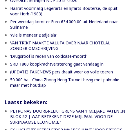
Overzicht leningen NDP 2015 -2020
Hasrat voormalig Legerarts en lijfarts Bouterse, de spuit
voor Horb (1983)
Per werkdag komt er Euro 634.000,00 uit Nederland naar
Suriname
‘Wie is meneer Badjalala’
VAN TRIKT MAAKTE VALUTA OVER NAAR CHOTELAL
ZONDER OMSCHRIJVING
’Drugsroof is reden van coldcase-moord’
SRD 1800 koopkrachtversterking gaat vandaag in
(UPDATE) FAKENEWS pers draait weer op volle toeren
50.000 ha - China Zhong Heng Tai niet bezig met palmolie
maar met houtkap
Laatst bekeken:
PETRONAS DOORBREEKT GRENS VAN 1 MILJARD VATEN IN
BLOK 52 | WAT BETEKENT DEZE MIJLPAAL VOOR DE
SURINAAMSE ECONOMIE?
EX-LUCHTVERKEERSLEIDER WAARSCHUWT VOOR RISICO’S