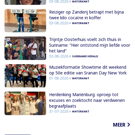
03-08-2026
WATERKANT
Reiziger op Zanderij betrapt met bijna
twee kilo cocaïne in koffer
03-08-2026
WATERKANT
Trijntje Oosterhuis voelt zich thuis in
Suriname: “Hier ontstond mijn liefde voor
het land”
02-08-2026
SURINAME HERALD
Muziekformatie Showtime dit weekend
op 50e editie van Sranan Day New York
01-08-2026
WATERKANT
Herdenking Mariënburg: oproep tot
excuses en zoektocht naar verdwenen
begraafplaats
31-07-2026
WATERKANT
MEER