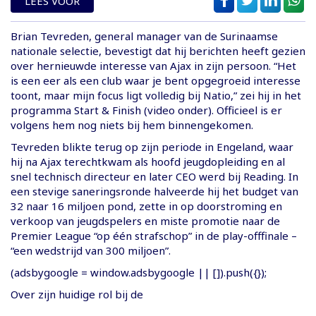
LEES VOOR
Brian Tevreden, general manager van de Surinaamse
nationale selectie, bevestigt dat hij berichten heeft gezien
over hernieuwde interesse van Ajax in zijn persoon. “Het
is een eer als een club waar je bent opgegroeid interesse
toont, maar mijn focus ligt volledig bij Natio,” zei hij in het
programma Start & Finish (video onder). Officieel is er
volgens hem nog niets bij hem binnengekomen.
Tevreden blikte terug op zijn periode in Engeland, waar
hij na Ajax terechtkwam als hoofd jeugdopleiding en al
snel technisch directeur en later CEO werd bij Reading. In
een stevige saneringsronde halveerde hij het budget van
32 naar 16 miljoen pond, zette in op doorstroming en
verkoop van jeugdspelers en miste promotie naar de
Premier League “op één strafschop” in de play-offfinale –
“een wedstrijd van 300 miljoen”.
(adsbygoogle = window.adsbygoogle || []).push({});
Over zijn huidige rol bij de