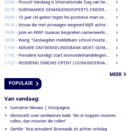
22:00
- Proost! Vandaag is Internationale Dag van het Bier
20:18
- SURINAAMSE GEVANGENISEXPERTS ONDERSTEUNEN JEUGDINRICHTING CURAÇAO
20:06
- 10 jaar cel geëist tegen hiv-positieve man voor vrijheidsberoving, mishandeling en verkrachting van sekswerkster
19:30
- Vrouw die met prowagen wegreed blijft achter tralies
19:00
- JuVe en WWF Guianas bespreken samenwerking rond natuurbescherming
18:00
- Wang: “Geslaagden middelbare school moeten 450 SRD betalen om diploma te ontvangen”
17:49
- NIEUWE ONTWIKKELINGSBANK MOET GUYANESE BEDRIJVEN KLAARSTOMEN OM BUITENLANDSE BEDRIJVEN TE VERVANGEN
17:45
- President kondigt start loononderhandelingen met vakbonden aan
17:23
- REGERING SIMONS OPENT LOONONDERHANDELINGEN MET OVERHEIDSVAKBONDEN NA LICHTE FINANCIËLE ADEMRUIMTE
MEER
POPULAIR
Van vandaag:
Suriname Nieuws | Voorpagina
Monorath over verdwenen kwik: “Als er koppen moeten
rollen, dan moeten die rollen”
Gentle: 'Vice-president Brunswijk zit achter ontslag