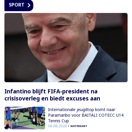
SPORT
Infantino blijft FIFA-president na
crisisoverleg en biedt excuses aan
Internationale jeugdtop komt naar
Paramaribo voor BAITALI COTECC U14
Tennis Cup
06-08-2026
WATERKANT