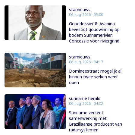
starnieuws
06-aug-2026 - 05:00
Gouddossier 8: Asabina
bevestigt goudwinning op
bodem Surinamerivier:
Concessie voor riviergrind
starnieuws
06-aug-2026 - 04:17
Domineestraat mogelijk al
binnen twee weken weer
open
suriname herald
06-aug-2026 - 04:02
Suriname verkent
samenwerking met
Braziliaanse producent van
radarsystemen