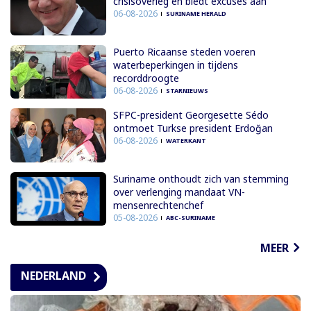
crisisoverleg en biedt excuses aan
06-08-2026
SURINAME HERALD
Puerto Ricaanse steden voeren
waterbeperkingen in tijdens
recorddroogte
06-08-2026
STARNIEUWS
SFPC-president Georgesette Sédo
ontmoet Turkse president Erdoğan
06-08-2026
WATERKANT
Suriname onthoudt zich van stemming
over verlenging mandaat VN-
mensenrechtenchef
05-08-2026
ABC-SURINAME
MEER
NEDERLAND