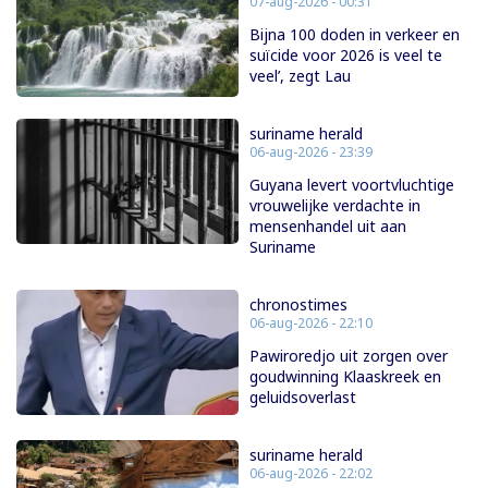
07-aug-2026 - 00:31
Bijna 100 doden in verkeer en
suïcide voor 2026 is veel te
veel’, zegt Lau
suriname herald
06-aug-2026 - 23:39
Guyana levert voortvluchtige
vrouwelijke verdachte in
mensenhandel uit aan
Suriname
chronostimes
06-aug-2026 - 22:10
Pawiroredjo uit zorgen over
goudwinning Klaaskreek en
geluidsoverlast
suriname herald
06-aug-2026 - 22:02