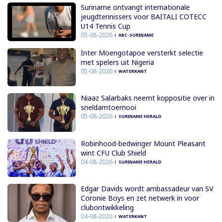
Suriname ontvangt internationale
jeugdtennissers voor BAITALI COTECC
U14 Tennis Cup
05-08-2026
ABC-SURINAME
Inter Moengotapoe versterkt selectie
met spelers uit Nigeria
05-08-2026
WATERKANT
Niaaz Salarbaks neemt koppositie over in
sneldamtoernooi
05-08-2026
SURINAME HERALD
Robinhood-bedwinger Mount Pleasant
wint CFU Club Shield
04-08-2026
SURINAME HERALD
Edgar Davids wordt ambassadeur van SV
Coronie Boys en zet netwerk in voor
clubontwikkeling
04-08-2026
WATERKANT