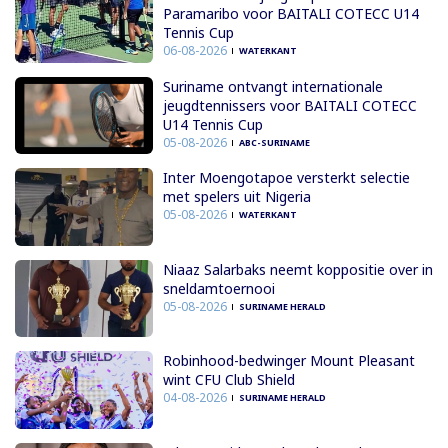
Paramaribo voor BAITALI COTECC U14
Tennis Cup
06-08-2026
WATERKANT
Suriname ontvangt internationale
jeugdtennissers voor BAITALI COTECC
U14 Tennis Cup
05-08-2026
ABC-SURINAME
Inter Moengotapoe versterkt selectie
met spelers uit Nigeria
05-08-2026
WATERKANT
Niaaz Salarbaks neemt koppositie over in
sneldamtoernooi
05-08-2026
SURINAME HERALD
Robinhood-bedwinger Mount Pleasant
wint CFU Club Shield
04-08-2026
SURINAME HERALD