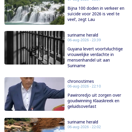
Bijna 100 doden in verkeer en
suïcide voor 2026 is veel te
veel’, zegt Lau
suriname herald
06-aug-2026 - 23:39
Guyana levert voortvluchtige
vrouwelijke verdachte in
mensenhandel uit aan
Suriname
chronostimes
06-aug-2026 - 22:10
Pawiroredjo uit zorgen over
goudwinning Klaaskreek en
geluidsoverlast
suriname herald
06-aug-2026 - 22:02