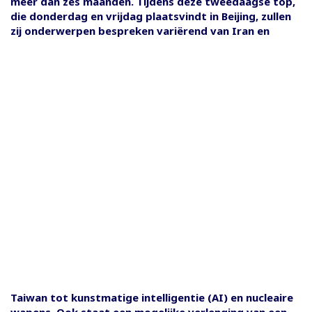
meer dan zes maanden. Tijdens deze tweedaagse top,
die donderdag en vrijdag plaatsvindt in Beijing, zullen
zij onderwerpen bespreken variërend van Iran en
Taiwan tot kunstmatige intelligentie (AI) en nucleaire
wapens. Ook staat een mogelijke verlenging van een