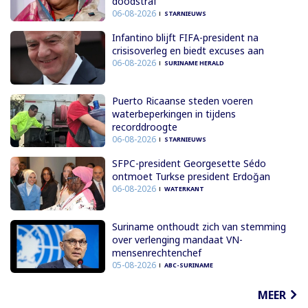
doodstraf
06-08-2026
STARNIEUWS
Infantino blijft FIFA-president na
crisisoverleg en biedt excuses aan
06-08-2026
SURINAME HERALD
Puerto Ricaanse steden voeren
waterbeperkingen in tijdens
recorddroogte
06-08-2026
STARNIEUWS
SFPC-president Georgesette Sédo
ontmoet Turkse president Erdoğan
06-08-2026
WATERKANT
Suriname onthoudt zich van stemming
over verlenging mandaat VN-
mensenrechtenchef
05-08-2026
ABC-SURINAME
MEER