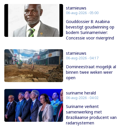
starnieuws
06-aug-2026 - 05:00
Gouddossier 8: Asabina
bevestigt goudwinning op
bodem Surinamerivier:
Concessie voor riviergrind
starnieuws
06-aug-2026 - 04:17
Domineestraat mogelijk al
binnen twee weken weer
open
suriname herald
06-aug-2026 - 04:02
Suriname verkent
samenwerking met
Braziliaanse producent van
radarsystemen