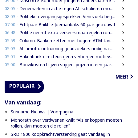
09:00
- Mascotte ‘Koni’ moet jongeren anders laten kijken naar Surinaamse houtsector
08:05
- Denemarken in actie tegen AI: scholieren moeten extra mondelinge examens doen
08:03
- Politieke overgangsgesprekken Venezuela beginnen zonder Machado
07:00
- Echtpaar Bhikhie-Joemanbaks 60 jaar getrouwd
06:48
- Politie neemt extra verkeersmaatregelen rond afgesloten Domineestraat
05:59
- Column: Banken zetten met hogere ATM-tarieven digitale economie op achterstand
05:03
- Abiamofo: ontruiming goudzoekers nodig na dodelijke risico’s in Moeroekreek en 21 Bergi
05:01
- Hakrinbank-directeur: geen verborgen motieven bij verkoop DSB-belang
05:00
- Bouwkosten blijven stijgen: prijzen in een jaar tijd gemiddeld 7,3% hoger
MEER
POPULAIR
Van vandaag:
Suriname Nieuws | Voorpagina
Monorath over verdwenen kwik: “Als er koppen moeten
rollen, dan moeten die rollen”
SRD 1800 koopkrachtversterking gaat vandaag in