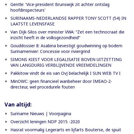
Gentle: 'Vice-president Brunswijk zit achter ontslag
hoofdinspecteurs'
SURINAAMS-NEDERLANDSE RAPPER TONY SCOTT (54) IN
LAATSTE LEVENSFASE
Van Dijk-Silos over minister VWA: “Zet een technocraat die
inzicht heeft in de volksgezondheid”
Gouddossier 8: Asabina bevestigt goudwinning op bodem
Surinamerivier: Concessie voor riviergrind
SIMONS KIEST VOOR LEGALISATIE BOVEN UITZETTING
VAN LANGDURIG VERBLIJVENDE VREEMDELINGEN
Pakkitow vindt de eis van OvJ belachelijk I SUN WEB TV I
MinOWC: geen financieel wanbeheer door IMEAO-2-
directeur, wel procedurele fouten
Van altijd:
Suriname Nieuws | Voorpagina
Overzicht leningen NDP 2015 -2020
Hasrat voormalig Legerarts en lijfarts Bouterse, de spuit