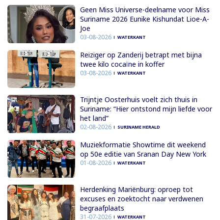
Geen Miss Universe-deelname voor Miss
Suriname 2026 Eunike Kishundat Lioe-A-
Joe
03-08-2026
WATERKANT
Reiziger op Zanderij betrapt met bijna
twee kilo cocaïne in koffer
03-08-2026
WATERKANT
Trijntje Oosterhuis voelt zich thuis in
Suriname: “Hier ontstond mijn liefde voor
het land”
02-08-2026
SURINAME HERALD
Muziekformatie Showtime dit weekend
op 50e editie van Sranan Day New York
01-08-2026
WATERKANT
Herdenking Mariënburg: oproep tot
excuses en zoektocht naar verdwenen
begraafplaats
31-07-2026
WATERKANT