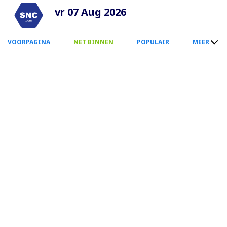
Overslaan
vr 07 Aug 2026
en
naar
0
VOORPAGINA
NET BINNEN
POPULAIR
MEER
de
Smartphone
inhoud
Menu
gaan