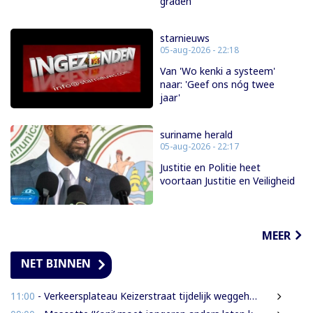
graden
starnieuws
05-aug-2026 - 22:18
Van 'Wo kenki a systeem'
naar: 'Geef ons nóg twee
jaar'
suriname herald
05-aug-2026 - 22:17
Justitie en Politie heet
voortaan Justitie en Veiligheid
MEER
NET BINNEN
11:00
- Verkeersplateau Keizerstraat tijdelijk weggehaald vanwege chaos rond Domineestraat