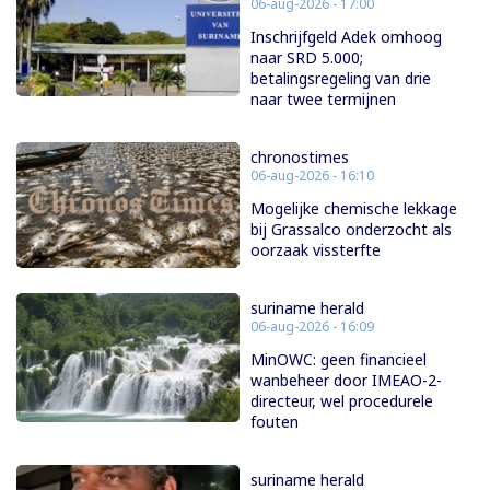
06-aug-2026 - 17:00
Inschrijfgeld Adek omhoog
naar SRD 5.000;
betalingsregeling van drie
naar twee termijnen
chronostimes
06-aug-2026 - 16:10
Mogelijke chemische lekkage
bij Grassalco onderzocht als
oorzaak vissterfte
suriname herald
06-aug-2026 - 16:09
MinOWC: geen financieel
wanbeheer door IMEAO-2-
directeur, wel procedurele
fouten
suriname herald