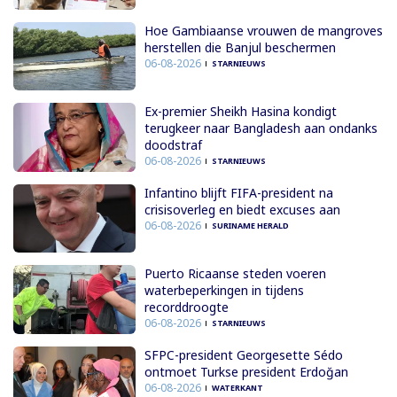
Hoe Gambiaanse vrouwen de mangroves
herstellen die Banjul beschermen
06-08-2026
STARNIEUWS
Ex-premier Sheikh Hasina kondigt
terugkeer naar Bangladesh aan ondanks
doodstraf
06-08-2026
STARNIEUWS
Infantino blijft FIFA-president na
crisisoverleg en biedt excuses aan
06-08-2026
SURINAME HERALD
Puerto Ricaanse steden voeren
waterbeperkingen in tijdens
recorddroogte
06-08-2026
STARNIEUWS
SFPC-president Georgesette Sédo
ontmoet Turkse president Erdoğan
06-08-2026
WATERKANT