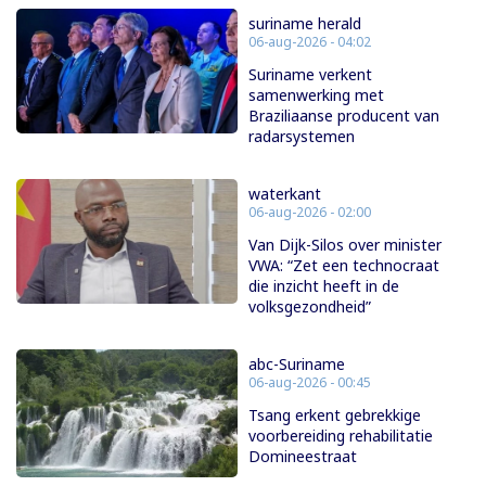
suriname herald
06-aug-2026 - 04:02
Suriname verkent
samenwerking met
Braziliaanse producent van
radarsystemen
waterkant
06-aug-2026 - 02:00
Van Dijk-Silos over minister
VWA: “Zet een technocraat
die inzicht heeft in de
volksgezondheid”
abc-Suriname
06-aug-2026 - 00:45
Tsang erkent gebrekkige
voorbereiding rehabilitatie
Domineestraat