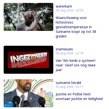
waterkant
05-aug-2026 - 23:59
Waarschuwing voor
hittestress:
gevoelstemperatuur in
Suriname loopt op tot 38
graden
starnieuws
05-aug-2026 - 22:18
Van 'Wo kenki a systeem'
naar: 'Geef ons nóg twee
jaar'
suriname herald
05-aug-2026 - 22:17
Justitie en Politie heet
voortaan Justitie en Veiligheid