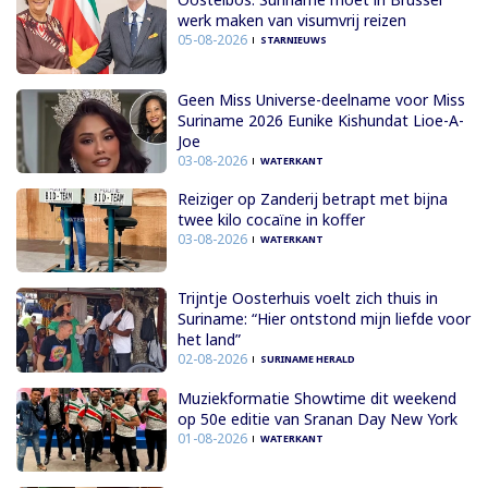
werk maken van visumvrij reizen
05-08-2026
STARNIEUWS
Geen Miss Universe-deelname voor Miss
Suriname 2026 Eunike Kishundat Lioe-A-
Joe
03-08-2026
WATERKANT
Reiziger op Zanderij betrapt met bijna
twee kilo cocaïne in koffer
03-08-2026
WATERKANT
Trijntje Oosterhuis voelt zich thuis in
Suriname: “Hier ontstond mijn liefde voor
het land”
02-08-2026
SURINAME HERALD
Muziekformatie Showtime dit weekend
op 50e editie van Sranan Day New York
01-08-2026
WATERKANT