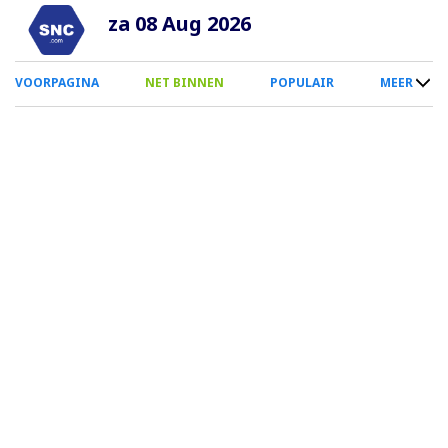
Overslaan
za 08 Aug 2026
en
naar
0
VOORPAGINA
NET BINNEN
POPULAIR
MEER
de
Smartphone
inhoud
Menu
gaan