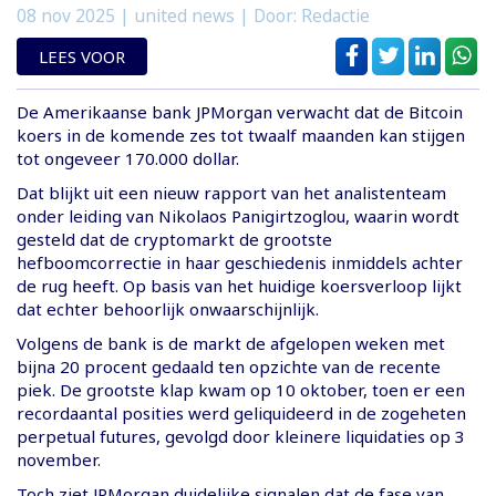
08 nov 2025
| united news | Door: Redactie
LEES VOOR
De Amerikaanse bank JPMorgan verwacht dat de Bitcoin
koers in de komende zes tot twaalf maanden kan stijgen
tot ongeveer 170.000 dollar.
Dat blijkt uit een nieuw rapport van het analistenteam
onder leiding van Nikolaos Panigirtzoglou, waarin wordt
gesteld dat de cryptomarkt de grootste
hefboomcorrectie in haar geschiedenis inmiddels achter
de rug heeft. Op basis van het huidige koersverloop lijkt
dat echter behoorlijk onwaarschijnlijk.
Volgens de bank is de markt de afgelopen weken met
bijna 20 procent gedaald ten opzichte van de recente
piek. De grootste klap kwam op 10 oktober, toen er een
recordaantal posities werd geliquideerd in de zogeheten
perpetual futures, gevolgd door kleinere liquidaties op 3
november.
Toch ziet JPMorgan duidelijke signalen dat de fase van