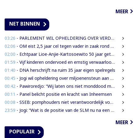
MEER
NET BINNEN
03:26
- PARLEMENT WIL OPHELDERING OVER VERDWENEN INBESLAGGENOMEN LEVENSMIDDELEN
02:06
- OM eist 2,5 jaar cel tegen vader in zaak rond mishandeling en verwaarlozing
02:00
- Echtpaar Lioe-Anjie-Kartosoewito 50 jaar getrouwd
01:59
- Vijf kinderen ondervoed en ernstig verwaarloosd: 2,5 jaar cel geëist tegen vader
01:40
- DNA herschrijft na ruim 35 jaar eigen spelregels
00:45
- Jogi wil opheldering over miljoenensteun aan SLM en de resultaten daarvan
00:42
- Pawiroredjo: “Wij laten ons niet monddood maken”
00:11
- Panel belicht positie en kracht van Inheemsen
00:08
- SSEB: pomphouders niet verantwoordelijk voor hogere brandstofprijs bij afschaffing prijscap
23:59
- Jogi: “Wat is de positie van de SLM nu na een jaar miljoenen aan subsidie?”
MEER
POPULAIR