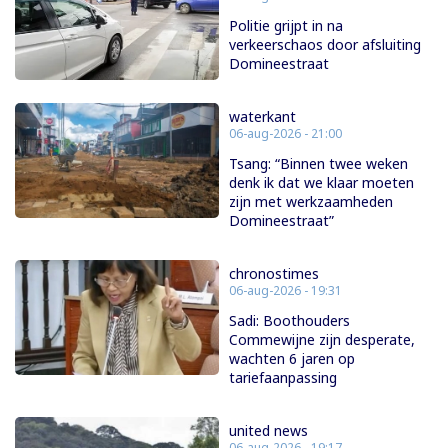
Politie grijpt in na
verkeerschaos door afsluiting
Domineestraat
waterkant
06-aug-2026 - 21:00
Tsang: “Binnen twee weken
denk ik dat we klaar moeten
zijn met werkzaamheden
Domineestraat”
chronostimes
06-aug-2026 - 19:31
Sadi: Boothouders
Commewijne zijn desperate,
wachten 6 jaren op
tariefaanpassing
united news
06-aug-2026 - 19:17