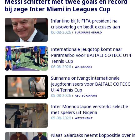
Messi schittert met twee goals en record
bij zege Inter Miami in Leagues Cup
Infantino blijft FIFA-president na
crisisoverleg en biedt excuses aan
06-08-2026
SURINAME HERALD
Internationale jeugdtop komt naar
Paramaribo voor BAITALI COTECC U14
Tennis Cup
06-08-2026
WATERKANT
Suriname ontvangt internationale
jeugdtennissers voor BAITALI COTECC
U14 Tennis Cup
05-08-2026
ABC-SURINAME
Inter Moengotapoe versterkt selectie
met spelers uit Nigeria
05-08-2026
WATERKANT
Niaaz Salarbaks neemt koppositie over in