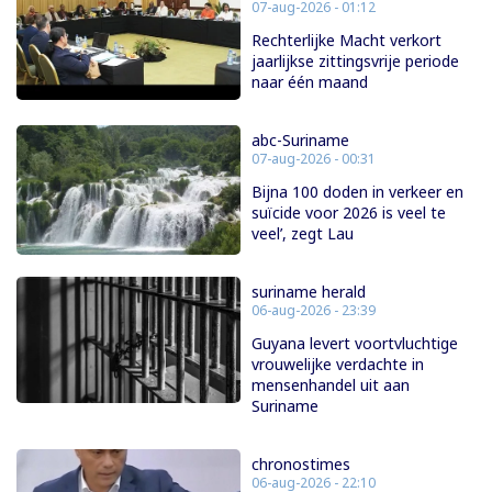
07-aug-2026 - 01:12
Rechterlijke Macht verkort
jaarlijkse zittingsvrije periode
naar één maand
abc-Suriname
07-aug-2026 - 00:31
Bijna 100 doden in verkeer en
suïcide voor 2026 is veel te
veel’, zegt Lau
suriname herald
06-aug-2026 - 23:39
Guyana levert voortvluchtige
vrouwelijke verdachte in
mensenhandel uit aan
Suriname
chronostimes
06-aug-2026 - 22:10