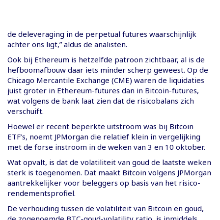
de deleveraging in de perpetual futures waarschijnlijk
achter ons ligt,” aldus de analisten.
Ook bij Ethereum is hetzelfde patroon zichtbaar, al is de
hefboomafbouw daar iets minder scherp geweest. Op de
Chicago Mercantile Exchange (CME) waren de liquidaties
juist groter in Ethereum-futures dan in Bitcoin-futures,
wat volgens de bank laat zien dat de risicobalans zich
verschuift.
Hoewel er recent beperkte uitstroom was bij Bitcoin
ETF’s, noemt JPMorgan die relatief klein in vergelijking
met de forse instroom in de weken van 3 en 10 oktober.
Wat opvalt, is dat de volatiliteit van goud de laatste weken
sterk is toegenomen. Dat maakt Bitcoin volgens JPMorgan
aantrekkelijker voor beleggers op basis van het risico-
rendementsprofiel.
De verhouding tussen de volatiliteit van Bitcoin en goud,
de zogenoemde BTC-goud-volatility ratio, is inmiddels