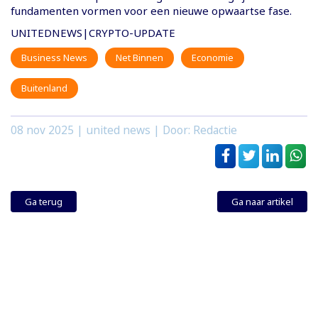
fundamenten vormen voor een nieuwe opwaartse fase.
UNITEDNEWS|CRYPTO-UPDATE
Business News
Net Binnen
Economie
Buitenland
08 nov 2025
| united news | Door: Redactie
Ga terug
Ga naar artikel