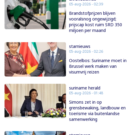
05-aug-2026 - 02:39
Brandstofprijzen blijven
vooralsnog ongewijzigd;
prijscap kost ruim SRD 350
miljoen per maand
starnieuws
05-aug-2026 - 02:26
Oostelbos: Suriname moet in
Brussel werk maken van
visumvrij reizen
suriname herald
05-aug-2026 - 01:48
Simons zet in op
grensbewaking, landbouw en
toerisme via buitenlandse
samenwerking