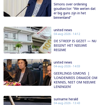
Simons over ordening
goudsector: “We weten dat
er big guns zijn in het
binnenland”
united news
04-aug-2026 - 14:12
DE STREEP IS GEZET — NU
BEGINT HET NIEUWE
REGIME
united news
04-aug-2026 - 14:03
GEERLINGS-SIMONS |
‘LONDENREIS DRAAIDE OM
KENNIS, NIET OM NIEUWE
LENINGEN’
suriname herald
04-aug-2026 - 13:43