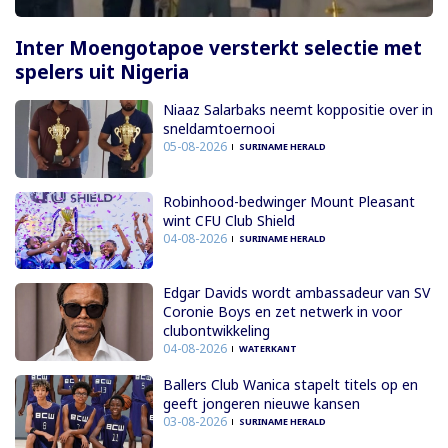
Inter Moengotapoe versterkt selectie met
spelers uit Nigeria
Niaaz Salarbaks neemt koppositie over in
sneldamtoernooi
05-08-2026
SURINAME HERALD
Robinhood-bedwinger Mount Pleasant
wint CFU Club Shield
04-08-2026
SURINAME HERALD
Edgar Davids wordt ambassadeur van SV
Coronie Boys en zet netwerk in voor
clubontwikkeling
04-08-2026
WATERKANT
Ballers Club Wanica stapelt titels op en
geeft jongeren nieuwe kansen
03-08-2026
SURINAME HERALD