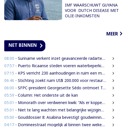
IMF WAARSCHUWT GUYANA
VOOR DUTCH DISEASE MET
OLIE-INKOMSTEN
MEER
NET BINNEN
08:00
- Suriname verkent inzet geavanceerde radartechnologie uit Brazilië tegen grenscriminaliteit
07:57
- Puerto Ricaanse steden voeren waterbeperkingen in tijdens recorddroogte
07:15
- KPS verricht 230 aanhoudingen in ruim een maand
06:46
- Stichting zoekt ruim US$ 200.000 voor restauratie woning Nola Hatterman
06:00
- SFPC-president Georgesette Sédo ontmoet Turkse president Erdoğan
05:59
- Column: Het onderste uit de kan
05:01
- Monorath over verdwenen kwik: “Als er koppen moeten rollen, dan moeten die rollen”
05:01
- Niet te lang wachten met belangrijke wijzigingen van de Grondwet
05:00
- Gouddossier 8: Asabina bevestigt goudwinning op bodem Surinamerivier: Concessie voor riviergrind
04:17
- Domineestraat mogelijk al binnen twee weken weer open