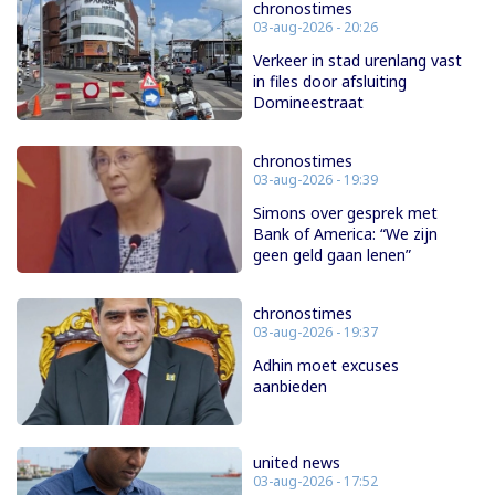
chronostimes
03-aug-2026 - 20:26
Verkeer in stad urenlang vast
in files door afsluiting
Domineestraat
chronostimes
03-aug-2026 - 19:39
Simons over gesprek met
Bank of America: “We zijn
geen geld gaan lenen”
chronostimes
03-aug-2026 - 19:37
Adhin moet excuses
aanbieden
united news
03-aug-2026 - 17:52