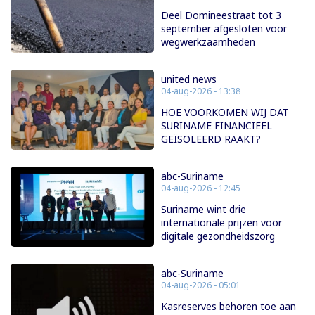
Deel Domineestraat tot 3
september afgesloten voor
wegwerkzaamheden
united news
04-aug-2026 - 13:38
HOE VOORKOMEN WIJ DAT
SURINAME FINANCIEEL
GEÏSOLEERD RAAKT?
abc-Suriname
04-aug-2026 - 12:45
Suriname wint drie
internationale prijzen voor
digitale gezondheidszorg
abc-Suriname
04-aug-2026 - 05:01
Kasreserves behoren toe aan