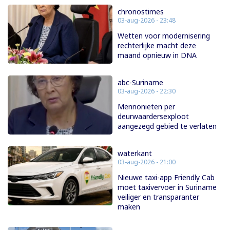
chronostimes
03-aug-2026 - 23:48
Wetten voor modernisering
rechterlijke macht deze
maand opnieuw in DNA
abc-Suriname
03-aug-2026 - 22:30
Mennonieten per
deurwaardersexploot
aangezegd gebied te verlaten
waterkant
03-aug-2026 - 21:00
Nieuwe taxi-app Friendly Cab
moet taxivervoer in Suriname
veiliger en transparanter
maken