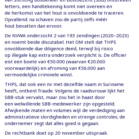
letters, een handtekening komt niet overeen en
de herkomst van het hout is onvoldoende te traceren.
Opvallend: na schaven zou de partij zelfs méér
hout bevatten dan ervoor.
De NVWA onderzocht 2 van 193 zendingen (2020–2023)
en noemt beide discutabel. Het OM stelt dat THPS
onvoldoende due diligence deed, terwijl bij risico
op illegale kap extra onderzoek verplicht is. De officier
eist een boete van €50.000 (waarvan €20.000
voorwaardelijk) en afroming van €56.000 aan
vermoedelijke criminele winst.
THPS, dat ook een nv met dezelfde naam in Suriname
heeft, ontkent fraude. Volgens de raadsvrouw lijkt het
SBB-stuk vervalst, maar zou het in haast door
een welwillende SBB-medewerker zijn opgesteld.
Afwijkende maten en volumes wijt de verdediging aan
administratieve slordigheden en strenge controles; de
ondernemer zegt dat alles goed is gegaan.
De rechtbank doet op 20 november uitspraak.