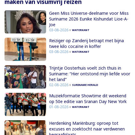
maken van visumvrij reizen
Geen Miss Universe-deelname voor Miss
Suriname 2026 Eunike Kishundat Lioe-A-
Joe
03-08-2026
WATERKANT
Reiziger op Zanderij betrapt met bijna
twee kilo cocaïne in koffer
03-08-2026
WATERKANT
Trijntje Oosterhuis voelt zich thuis in
Suriname: “Hier ontstond mijn liefde voor
het land”
02-08-2026
SURINAME HERALD
Muziekformatie Showtime dit weekend
op 50e editie van Sranan Day New York
01-08-2026
WATERKANT
Herdenking Mariënburg: oproep tot
excuses en zoektocht naar verdwenen
begraafplaats