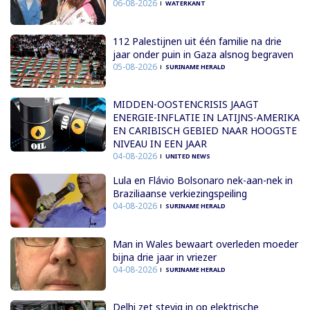
06-08-2026
WATERKANT
112 Palestijnen uit één familie na drie
jaar onder puin in Gaza alsnog begraven
05-08-2026
SURINAME HERALD
MIDDEN-OOSTENCRISIS JAAGT
ENERGIE-INFLATIE IN LATIJNS-AMERIKA
EN CARIBISCH GEBIED NAAR HOOGSTE
NIVEAU IN EEN JAAR
04-08-2026
UNITED NEWS
Lula en Flávio Bolsonaro nek-aan-nek in
Braziliaanse verkiezingspeiling
04-08-2026
SURINAME HERALD
Man in Wales bewaart overleden moeder
bijna drie jaar in vriezer
04-08-2026
SURINAME HERALD
Delhi zet stevig in op elektrische