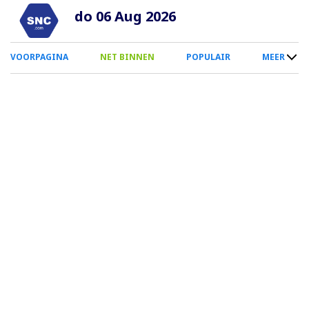
Overslaan
do 06 Aug 2026
en
naar
0
VOORPAGINA
NET BINNEN
POPULAIR
MEER
de
Smartphone
inhoud
Menu
gaan