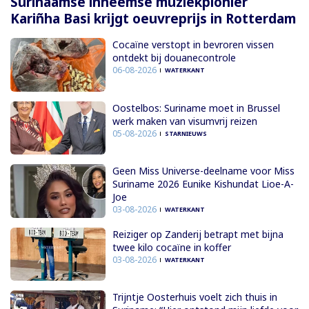
Surinaamse inheemse muziekpionier
Kariñha Basi krijgt oeuvreprijs in Rotterdam
Cocaïne verstopt in bevroren vissen
ontdekt bij douanecontrole
06-08-2026
WATERKANT
Oostelbos: Suriname moet in Brussel
werk maken van visumvrij reizen
05-08-2026
STARNIEUWS
Geen Miss Universe-deelname voor Miss
Suriname 2026 Eunike Kishundat Lioe-A-
Joe
03-08-2026
WATERKANT
Reiziger op Zanderij betrapt met bijna
twee kilo cocaïne in koffer
03-08-2026
WATERKANT
Trijntje Oosterhuis voelt zich thuis in