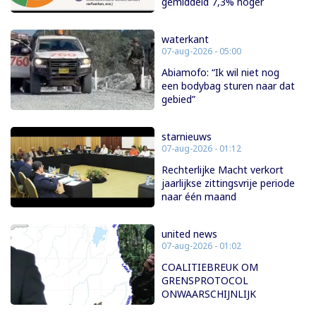
gemiddeld 7,3% hoger
waterkant
07-aug-2026 - 05:00
Abiamofo: “Ik wil niet nog
een bodybag sturen naar dat
gebied”
starnieuws
07-aug-2026 - 01:12
Rechterlijke Macht verkort
jaarlijkse zittingsvrije periode
naar één maand
united news
07-aug-2026 - 01:02
COALITIEBREUK OM
GRENSPROTOCOL
ONWAARSCHIJNLIJK