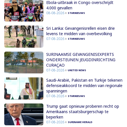
Ebola-uitbraak in Congo overschrijdt
4.000 gevallen
08-08-2026
STARNIEUWS
Sri Lanka: Gevangenisrellen eisen drie
levens te midden van overbevolking
07-08-2026
STARNIEUWS
SURINAAMSE GEVANGENISEXPERTS
ONDERSTEUNEN JEUGDINRICHTING
CURAÇAO
07-08-2026
UNITED NEWS
Saudi-Arabië, Pakistan en Turkije tekenen
defensieakkoord te midden van regionale
spanningen
07-08-2026
STARNIEUWS
Trump gaat opnieuw proberen recht op
Amerikaans staatsburgerschap te
beperken
07-08-2026
SURINAME HERALD