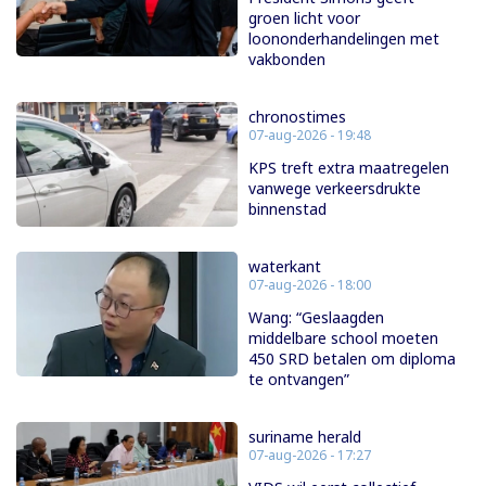
groen licht voor
loononderhandelingen met
vakbonden
chronostimes
07-aug-2026 - 19:48
KPS treft extra maatregelen
vanwege verkeersdrukte
binnenstad
waterkant
07-aug-2026 - 18:00
Wang: “Geslaagden
middelbare school moeten
450 SRD betalen om diploma
te ontvangen”
suriname herald
07-aug-2026 - 17:27