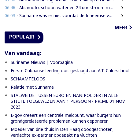
06:46
- Abiamofo: schoon water en 24 uur stroom moeten ook afgelegen dorpen bereiken
06:03
- Suriname was er niet voordat de Inheemse volken er waren
MEER
POPULAIR
Van vandaag:
Suriname Nieuws | Voorpagina
Eerste Cubaanse leerling ooit geslaagd aan A.T. Calorschool
SCHAAMTELOOS
Relatie met Suriname
STALWEIDE TUSSEN EURO EN NANIPOLDER IN ALLE
STILTE TOEGEWEZEN AAN 1 PERSOON - PRIME 01 NOV
2023
E-gov creeert een centrale meldpunt, waar burgers hun
grondgerelateerde problemen kunnen deponeren
Moeder van drie thuis in Den Haag doodgeschoten;
verdachte ex-partner opgepakt na vluchten