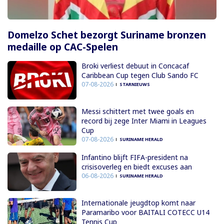
Domelzo Schet bezorgt Suriname bronzen
medaille op CAC-Spelen
Broki verliest debuut in Concacaf
Caribbean Cup tegen Club Sando FC
07-08-2026
STARNIEUWS
Messi schittert met twee goals en
record bij zege Inter Miami in Leagues
Cup
07-08-2026
SURINAME HERALD
Infantino blijft FIFA-president na
crisisoverleg en biedt excuses aan
06-08-2026
SURINAME HERALD
Internationale jeugdtop komt naar
Paramaribo voor BAITALI COTECC U14
Tennis Cup