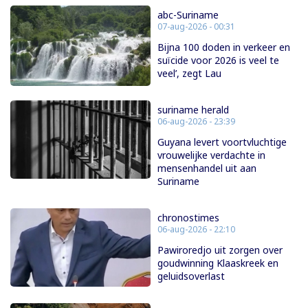
abc-Suriname
07-aug-2026 - 00:31
Bijna 100 doden in verkeer en
suïcide voor 2026 is veel te
veel’, zegt Lau
suriname herald
06-aug-2026 - 23:39
Guyana levert voortvluchtige
vrouwelijke verdachte in
mensenhandel uit aan
Suriname
chronostimes
06-aug-2026 - 22:10
Pawiroredjo uit zorgen over
goudwinning Klaaskreek en
geluidsoverlast