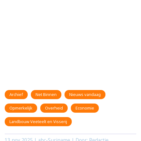
Archief
Net Binnen
Nieuws vandaag
Opmerkelijk
Overheid
Economie
Landbouw Veeteelt en Visserij
13 nov 2025
| abc-Suriname | Door: Redactie