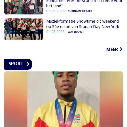
Suriname: “Hier ontstond mijn liefde voor
het land”
02-08-2026
SURINAME HERALD
Muziekformatie Showtime dit weekend
op 50e editie van Sranan Day New York
01-08-2026
WATERKANT
MEER
SPORT