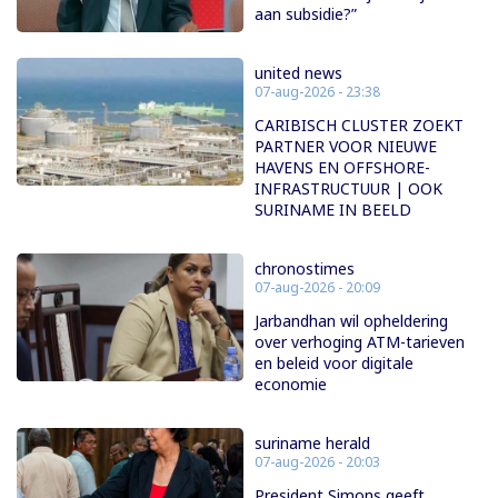
aan subsidie?”
united news
07-aug-2026 - 23:38
CARIBISCH CLUSTER ZOEKT
PARTNER VOOR NIEUWE
HAVENS EN OFFSHORE-
INFRASTRUCTUUR | OOK
SURINAME IN BEELD
chronostimes
07-aug-2026 - 20:09
Jarbandhan wil opheldering
over verhoging ATM-tarieven
en beleid voor digitale
economie
suriname herald
07-aug-2026 - 20:03
President Simons geeft