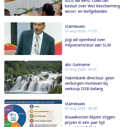
VIDS wil eerst collectief
besluit over Wet bescherming
woon- en leefgebieden
starnieuws
07-aug-2026 - 11:55
Jogi wil openheid over
miljoenensteun aan SLM
abc-Suriname
07-aug-2026 - 05:01
Hakrinbank-directeur: geen
verborgen motieven bij
verkoop DSB-belang
starnieuws
07-aug-2026 - 05:00
Bouwkosten blijven stijgen:
prijzen in een jaar tijd