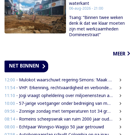
waterkant
06-aug-2026 - 21:00
Tsang: “Binnen twee weken
denk ik dat we klaar moeten
zijn met werkzaamheden
Domineestraat”
MEER
NET BINNEN
12:00
- Mulokot waarschuwt regering-Simons: ‘Maak van 5-kilometerwet geen uitstel van echte grondenrechten’
11:54
- VHP: Erkenning, rechtvaardigheid en verbondenheid op 9 augustus
11:10
- Jogi vraagt opheldering over miljoenensteun aan SLM en behaalde resultaten
10:00
- 57-jarige voetganger onder bedreiging van mes beroofd van mobiele telefoon
09:56
- Zonnige zondag met temperaturen tot 34 graden
08:14
- Romeins scheepswrak van ruim 2000 jaar oud ontdekt bij Sicilië
08:00
- Echtpaar Wongso-Wagijo 50 jaar getrouwd
07:58
- Autobomaanslag schudt Colombia op na inauguratie van hardline president