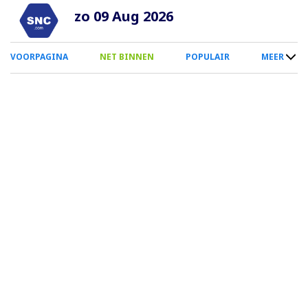
Overslaan
zo 09 Aug 2026
en
naar
0
VOORPAGINA
NET BINNEN
POPULAIR
MEER
de
Smartphone
inhoud
Menu
gaan