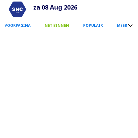
Overslaan
za 08 Aug 2026
en
naar
0
VOORPAGINA
NET BINNEN
POPULAIR
MEER
de
Smartphone
inhoud
Menu
gaan