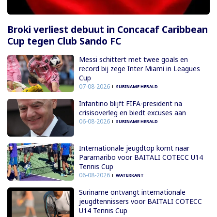
Broki verliest debuut in Concacaf Caribbean
Cup tegen Club Sando FC
Messi schittert met twee goals en
record bij zege Inter Miami in Leagues
Cup
07-08-2026
SURINAME HERALD
Infantino blijft FIFA-president na
crisisoverleg en biedt excuses aan
06-08-2026
SURINAME HERALD
Internationale jeugdtop komt naar
Paramaribo voor BAITALI COTECC U14
Tennis Cup
06-08-2026
WATERKANT
Suriname ontvangt internationale
jeugdtennissers voor BAITALI COTECC
U14 Tennis Cup