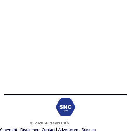
© 2020 Su News Hub
Footer Menu
Copyright
Disclaimer
Contact
Adverteren
Sitemap