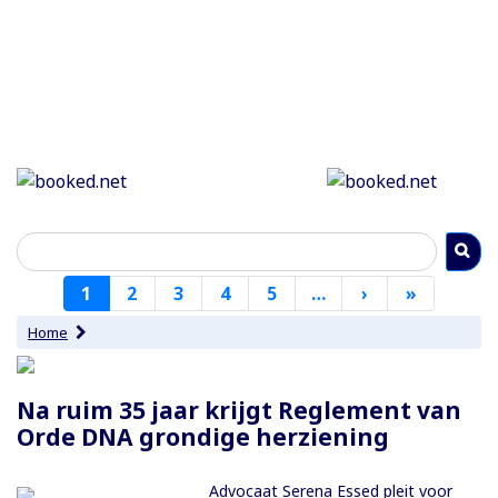
Paginering
1
2
3
4
5
…
›
Volgende
»
Laatste
pagina
pagina
Home
Paginering
Na ruim 35 jaar krijgt Reglement van
Orde DNA grondige herziening
Advocaat Serena Essed pleit voor