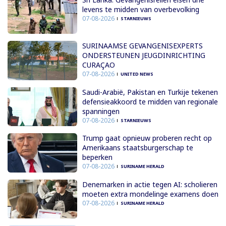
levens te midden van overbevolking
07-08-2026
STARNIEUWS
SURINAAMSE GEVANGENISEXPERTS
ONDERSTEUNEN JEUGDINRICHTING
CURAÇAO
07-08-2026
UNITED NEWS
Saudi-Arabië, Pakistan en Turkije tekenen
defensieakkoord te midden van regionale
spanningen
07-08-2026
STARNIEUWS
Trump gaat opnieuw proberen recht op
Amerikaans staatsburgerschap te
beperken
07-08-2026
SURINAME HERALD
Denemarken in actie tegen AI: scholieren
moeten extra mondelinge examens doen
07-08-2026
SURINAME HERALD