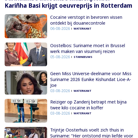
Kariñha Basi krijgt oeuvreprijs in Rotterdam
Cocaïne verstopt in bevroren vissen
ontdekt bij douanecontrole
06-08-2026
WATERKANT
Oostelbos: Suriname moet in Brussel
werk maken van visumvrij reizen
05-08-2026
STARNIEUWS
Geen Miss Universe-deelname voor Miss
Suriname 2026 Eunike Kishundat Lioe-A-
Joe
03-08-2026
WATERKANT
Reiziger op Zanderij betrapt met bijna
twee kilo cocaïne in koffer
03-08-2026
WATERKANT
Trijntje Oosterhuis voelt zich thuis in
Suriname: “Hier ontstond mijn liefde voor