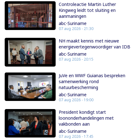
Controleactie Martin Luther
Kingweg leidt tot sluiting en
aanmaningen
abc-Suriname
07 aug 2026 - 21:30
NH maakt kennis met nieuwe
energievertegenwoordiger van IDB
abc-Suriname
07 aug 2026 - 20:15
JuVe en WWF Guianas bespreken
samenwerking rond
natuurbescherming
abc-Suriname
07 aug 2026 - 19:00
President kondigt start
loononderhandelingen met
vakbonden aan
abc-Suriname
07 aug 2026 - 17:45