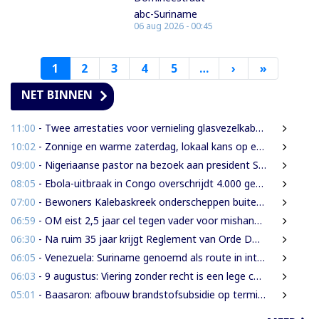
abc-Suriname
06 aug 2026 - 00:45
1
2
3
4
5
…
›
Volgende
»
Laatste
pagina
pagina
NET BINNEN
11:00
- Twee arrestaties voor vernieling glasvezelkabels Telesur; maskers en kabelknipper gevonden
10:02
- Zonnige en warme zaterdag, lokaal kans op een bui
09:00
- Nigeriaanse pastor na bezoek aan president Simons: ‘Toename van rijkdom in Suriname’
08:05
- Ebola-uitbraak in Congo overschrijdt 4.000 gevallen
07:00
- Bewoners Kalebaskreek onderscheppen buitenlanders met illegaal geweer en communicatieapparatuur
06:59
- OM eist 2,5 jaar cel tegen vader voor mishandeling en verwaarlozing van gezin
06:30
- Na ruim 35 jaar krijgt Reglement van Orde DNA grondige herziening
06:05
- Venezuela: Suriname genoemd als route in internationale cocaïnesmokkel naar Europa
06:03
- 9 augustus: Viering zonder recht is een lege ceremonie
05:01
- Baasaron: afbouw brandstofsubsidie op termijn onvermijdelijk