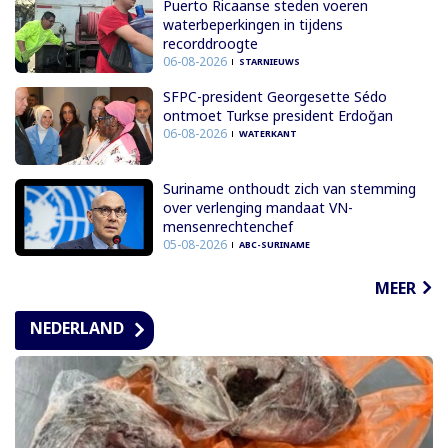
Puerto Ricaanse steden voeren
waterbeperkingen in tijdens
recorddroogte
06-08-2026
STARNIEUWS
SFPC-president Georgesette Sédo
ontmoet Turkse president Erdoğan
06-08-2026
WATERKANT
Suriname onthoudt zich van stemming
over verlenging mandaat VN-
mensenrechtenchef
05-08-2026
ABC-SURINAME
MEER
NEDERLAND