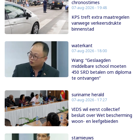
chronostimes
07-aug-2026 - 19:48
KPS treft extra maatregelen
vanwege verkeersdrukte
binnenstad
waterkant
07-aug-2026 - 18:00
Wang: “Geslaagden
middelbare school moeten
450 SRD betalen om diploma
te ontvangen”
suriname herald
07-aug-2026 - 17:27
VIDS wil eerst collectief
besluit over Wet bescherming
woon- en leefgebieden
starnieuws