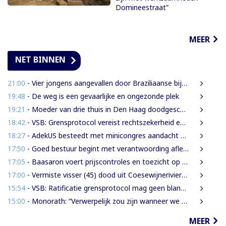
Domineestraat”
MEER
NET BINNEN
21:00
- Vier jongens aangevallen door Braziliaanse bijen tijdens leguanenjacht
19:48
- De weg is een gevaarlijke en ongezonde plek
19:21
- Moeder van drie thuis in Den Haag doodgeschoten; verdachte ex-partner opgepakt na vluchten
18:42
- VSB: Grensprotocol vereist rechtszekerheid en harde waarborgen
18:27
- AdekUS besteedt met minicongres aandacht aan cultureel erfgoed
17:50
- Goed bestuur begint met verantwoording afleggen
17:05
- Baasaron voert prijscontroles en toezicht op voedselveiligheid op
17:00
- Vermiste visser (45) dood uit Coesewijnerivier gehaald
15:54
- VSB: Ratificatie grensprotocol mag geen blanco cheque zijn
15:00
- Monorath: “Verwerpelijk zou zijn wanneer we de dingen zouden bedekken met de mantel der liefde”
MEER