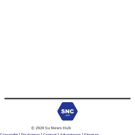
© 2020 Su News Hub
Footer Menu
Copyright
Disclaimer
Contact
Adverteren
Sitemap