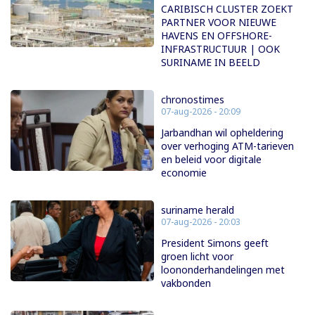
CARIBISCH CLUSTER ZOEKT
PARTNER VOOR NIEUWE
HAVENS EN OFFSHORE-
INFRASTRUCTUUR | OOK
SURINAME IN BEELD
chronostimes
07-aug-2026 - 20:09
Jarbandhan wil opheldering
over verhoging ATM-tarieven
en beleid voor digitale
economie
suriname herald
07-aug-2026 - 20:03
President Simons geeft
groen licht voor
loononderhandelingen met
vakbonden