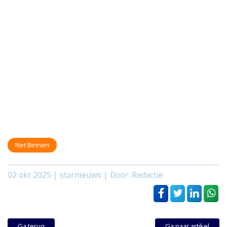
Net Binnen
02 okt 2025
| starnieuws | Door: Redactie
Ga terug
Ga naar artikel