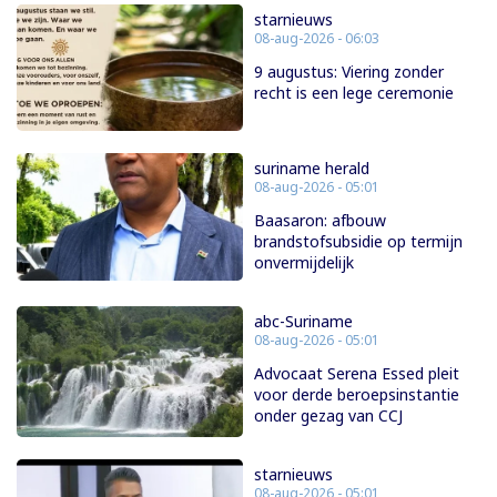
starnieuws
08-aug-2026 - 06:03
9 augustus: Viering zonder
recht is een lege ceremonie
suriname herald
08-aug-2026 - 05:01
Baasaron: afbouw
brandstofsubsidie op termijn
onvermijdelijk
abc-Suriname
08-aug-2026 - 05:01
Advocaat Serena Essed pleit
voor derde beroepsinstantie
onder gezag van CCJ
starnieuws
08-aug-2026 - 05:01