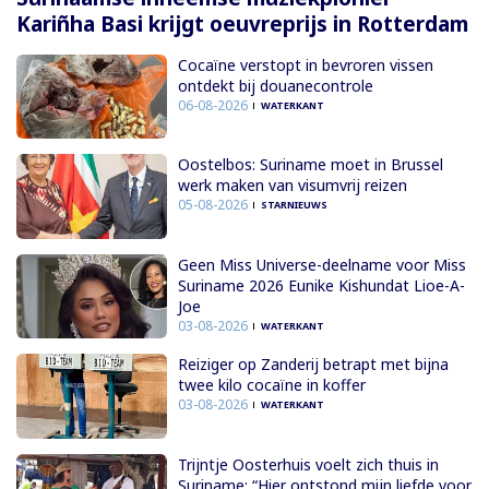
Kariñha Basi krijgt oeuvreprijs in Rotterdam
Cocaïne verstopt in bevroren vissen
ontdekt bij douanecontrole
06-08-2026
WATERKANT
Oostelbos: Suriname moet in Brussel
werk maken van visumvrij reizen
05-08-2026
STARNIEUWS
Geen Miss Universe-deelname voor Miss
Suriname 2026 Eunike Kishundat Lioe-A-
Joe
03-08-2026
WATERKANT
Reiziger op Zanderij betrapt met bijna
twee kilo cocaïne in koffer
03-08-2026
WATERKANT
Trijntje Oosterhuis voelt zich thuis in
Suriname: “Hier ontstond mijn liefde voor