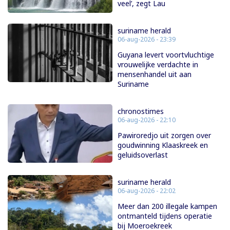
veel’, zegt Lau
suriname herald
06-aug-2026 - 23:39
Guyana levert voortvluchtige
vrouwelijke verdachte in
mensenhandel uit aan
Suriname
chronostimes
06-aug-2026 - 22:10
Pawiroredjo uit zorgen over
goudwinning Klaaskreek en
geluidsoverlast
suriname herald
06-aug-2026 - 22:02
Meer dan 200 illegale kampen
ontmanteld tijdens operatie
bij Moeroekreek