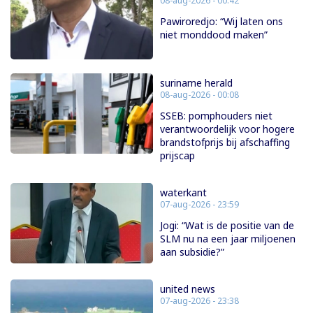
08-aug-2026 - 00:42
Pawiroredjo: “Wij laten ons
niet monddood maken”
suriname herald
08-aug-2026 - 00:08
SSEB: pomphouders niet
verantwoordelijk voor hogere
brandstofprijs bij afschaffing
prijscap
waterkant
07-aug-2026 - 23:59
Jogi: “Wat is de positie van de
SLM nu na een jaar miljoenen
aan subsidie?”
united news
07-aug-2026 - 23:38