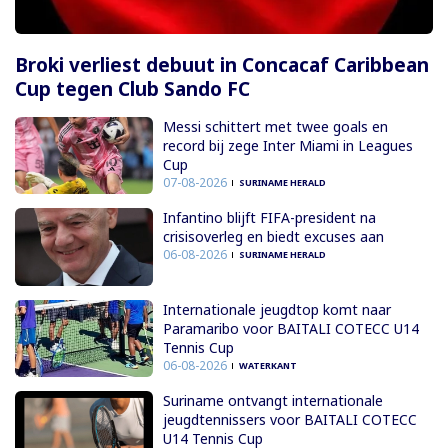
Broki verliest debuut in Concacaf Caribbean
Cup tegen Club Sando FC
Messi schittert met twee goals en
record bij zege Inter Miami in Leagues
Cup
07-08-2026
SURINAME HERALD
Infantino blijft FIFA-president na
crisisoverleg en biedt excuses aan
06-08-2026
SURINAME HERALD
Internationale jeugdtop komt naar
Paramaribo voor BAITALI COTECC U14
Tennis Cup
06-08-2026
WATERKANT
Suriname ontvangt internationale
jeugdtennissers voor BAITALI COTECC
U14 Tennis Cup