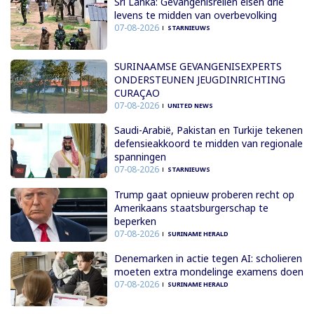
Sri Lanka: Gevangenisrellen eisen drie
levens te midden van overbevolking
07-08-2026
STARNIEUWS
SURINAAMSE GEVANGENISEXPERTS
ONDERSTEUNEN JEUGDINRICHTING
CURAÇAO
07-08-2026
UNITED NEWS
Saudi-Arabië, Pakistan en Turkije tekenen
defensieakkoord te midden van regionale
spanningen
07-08-2026
STARNIEUWS
Trump gaat opnieuw proberen recht op
Amerikaans staatsburgerschap te
beperken
07-08-2026
SURINAME HERALD
Denemarken in actie tegen AI: scholieren
moeten extra mondelinge examens doen
07-08-2026
SURINAME HERALD