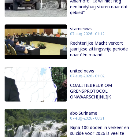
Abiamofo: “Ik wil niet nog
een bodybag sturen naar dat
gebied”
starnieuws
07-aug-2026 - 01:12
Rechterlijke Macht verkort
jaarlijkse zittingsvrije periode
naar één maand
united news
07-aug-2026 - 01:02
COALITIEBREUK OM
GRENSPROTOCOL
ONWAARSCHIJNLIJK
abc-Suriname
07-aug-2026 - 00:31
Bijna 100 doden in verkeer en
suïcide voor 2026 is veel te