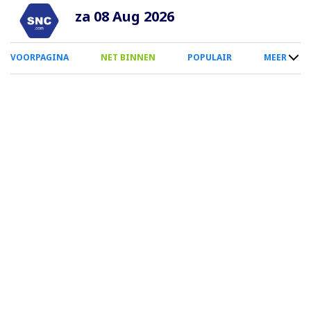
Overslaan
za 08 Aug 2026
en
naar
0
VOORPAGINA
NET BINNEN
POPULAIR
MEER
de
Smartphone
inhoud
Menu
gaan