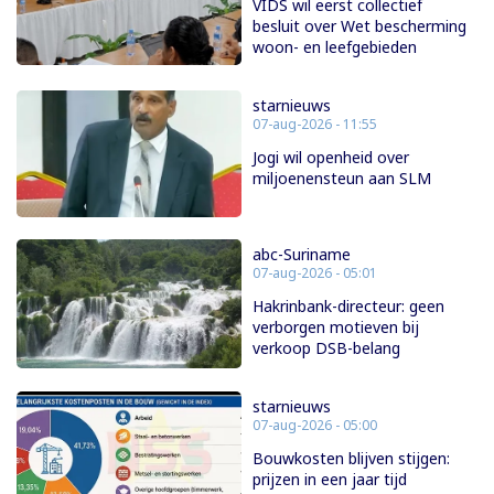
VIDS wil eerst collectief
besluit over Wet bescherming
woon- en leefgebieden
starnieuws
07-aug-2026 - 11:55
Jogi wil openheid over
miljoenensteun aan SLM
abc-Suriname
07-aug-2026 - 05:01
Hakrinbank-directeur: geen
verborgen motieven bij
verkoop DSB-belang
starnieuws
07-aug-2026 - 05:00
Bouwkosten blijven stijgen:
prijzen in een jaar tijd