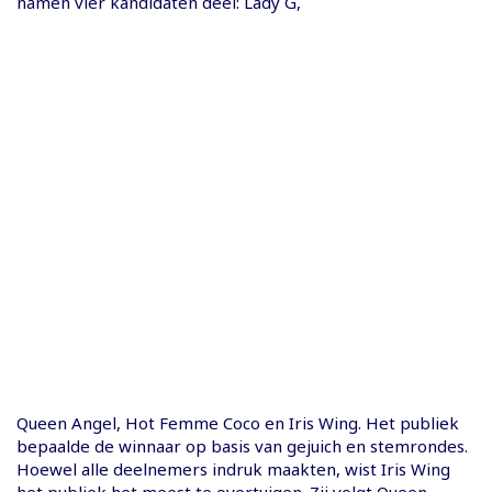
namen vier kandidaten deel: Lady G,
Queen Angel, Hot Femme Coco en Iris Wing. Het publiek
bepaalde de winnaar op basis van gejuich en stemrondes.
Hoewel alle deelnemers indruk maakten, wist Iris Wing
het publiek het meest te overtuigen. Zij volgt Queen