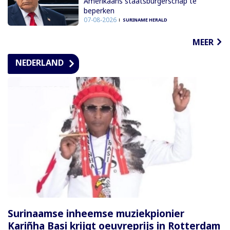
Amerikaans staatsburgerschap te
beperken
07-08-2026
SURINAME HERALD
MEER
NEDERLAND
Surinaamse inheemse muziekpionier
Kariñha Basi krijgt oeuvreprijs in Rotterdam