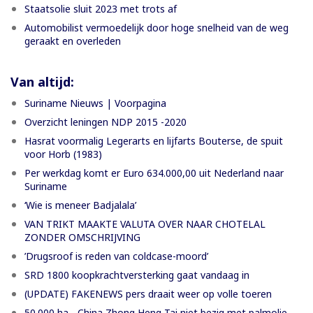
Staatsolie sluit 2023 met trots af
Automobilist vermoedelijk door hoge snelheid van de weg
geraakt en overleden
Van altijd:
Suriname Nieuws | Voorpagina
Overzicht leningen NDP 2015 -2020
Hasrat voormalig Legerarts en lijfarts Bouterse, de spuit
voor Horb (1983)
Per werkdag komt er Euro 634.000,00 uit Nederland naar
Suriname
‘Wie is meneer Badjalala’
VAN TRIKT MAAKTE VALUTA OVER NAAR CHOTELAL
ZONDER OMSCHRIJVING
’Drugsroof is reden van coldcase-moord’
SRD 1800 koopkrachtversterking gaat vandaag in
(UPDATE) FAKENEWS pers draait weer op volle toeren
50.000 ha - China Zhong Heng Tai niet bezig met palmolie