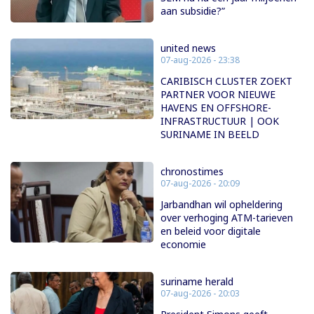
aan subsidie?”
united news
07-aug-2026 - 23:38
CARIBISCH CLUSTER ZOEKT
PARTNER VOOR NIEUWE
HAVENS EN OFFSHORE-
INFRASTRUCTUUR | OOK
SURINAME IN BEELD
chronostimes
07-aug-2026 - 20:09
Jarbandhan wil opheldering
over verhoging ATM-tarieven
en beleid voor digitale
economie
suriname herald
07-aug-2026 - 20:03