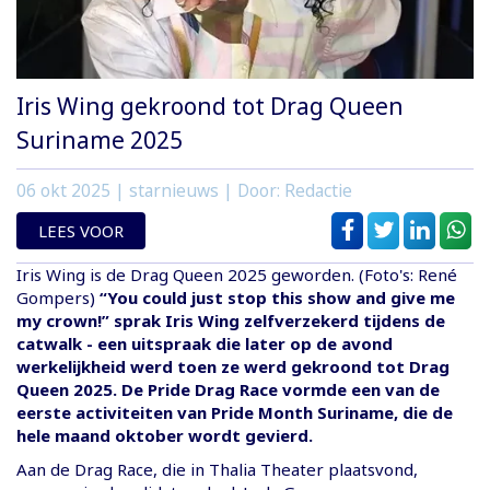
Iris Wing gekroond tot Drag Queen
Suriname 2025
06 okt 2025
| starnieuws | Door: Redactie
LEES VOOR
Iris Wing is de Drag Queen 2025 geworden. (Foto's: René
Gompers)
“You could just stop this show and give me
my crown!” sprak Iris Wing zelfverzekerd tijdens de
catwalk - een uitspraak die later op de avond
werkelijkheid werd toen ze werd gekroond tot Drag
Queen 2025. De Pride Drag Race vormde een van de
eerste activiteiten van Pride Month Suriname, die de
hele maand oktober wordt gevierd.
Aan de Drag Race, die in Thalia Theater plaatsvond,