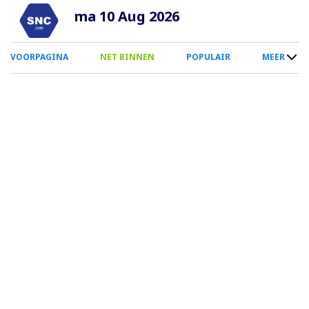
Overslaan
ma 10 Aug 2026
en
naar
0
VOORPAGINA
NET BINNEN
POPULAIR
MEER
de
Smartphone
inhoud
Menu
gaan