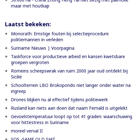
maar met houtkap
Laatst bekeken:
Monorath: Ernstige fouten bij selectieprocedure
politiemannen in verleden
Suriname Nieuws | Voorpagina
Taskforce voor productieve arbeid en kansen kwetsbare
groepen vergroten
Romeins scheepswrak van ruim 2000 jaar oud ontdekt bij
Sicilië
Schoolterrein LBO Brokopondo niet langer onder water na
ingreep
Drones blijken nu al effectief tijdens politiewerk
Rusland kan niets aan doen dat naam Fernald is uitgelekt
Gevoelstemperatuur loopt op tot 41 graden: waarschuwing
voor hittestress in Suriname
moreel verval II
SOS -SAME OLD SH!T