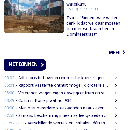
waterkant
06-aug-2026 - 21:00
Tsang: “Binnen twee weken
denk ik dat we klaar moeten
zijn met werkzaamheden
Domineestraat”
MEER
NET BINNEN
05:02
- Adhin positief over economische koers regering, maar wil snellere uitvoering
05:01
- Rapport vissterfte onthult ‘mogelijk’ grotere schade voor mens, dier en milieu
05:00
- Veteranen vragen eigen opvangcentrum en structurele steun: ‘Vandaag militair, morgen veteraan’
03:49
- Column: Borrelpraat no. 936
03:00
- Man met meerdere steekwonden naar ziekenhuis na ruzie bij discotheek
02:53
- Simons: bescherming inheemse leefgebieden en cultuur van nationaal belang
01:52
- CUS: Verschillende wortels en verhalen, één thuis