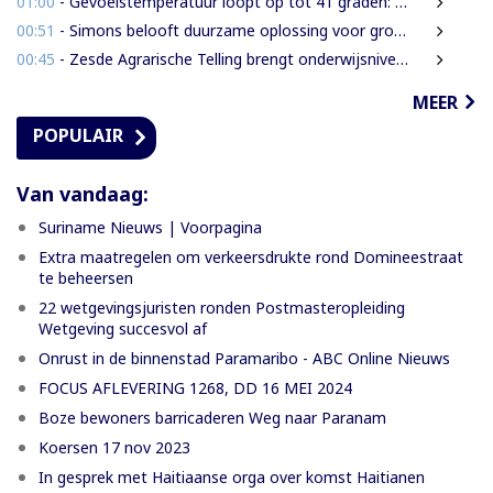
01:00
- Gevoelstemperatuur loopt op tot 41 graden: waarschuwing voor hittestress in Suriname
00:51
- Simons belooft duurzame oplossing voor grondenrechtenvraagstuk
00:45
- Zesde Agrarische Telling brengt onderwijsniveau landbouwers in kaart
MEER
POPULAIR
Van vandaag:
Suriname Nieuws | Voorpagina
Extra maatregelen om verkeersdrukte rond Domineestraat
te beheersen
22 wetgevingsjuristen ronden Postmasteropleiding
Wetgeving succesvol af
Onrust in de binnenstad Paramaribo - ABC Online Nieuws
FOCUS AFLEVERING 1268, DD 16 MEI 2024
Boze bewoners barricaderen Weg naar Paranam
Koersen 17 nov 2023
In gesprek met Haitiaanse orga over komst Haitianen