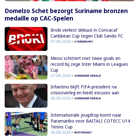
Domelzo Schet bezorgt Suriname bronzen
medaille op CAC-Spelen
Broki verliest debuut in Concacaf
Caribbean Cup tegen Club Sando FC
07-08-2026
STARNIEUWS
Messi schittert met twee goals en
record bij zege Inter Miami in Leagues
Cup
07-08-2026
SURINAME HERALD
Infantino blijft FIFA-president na
crisisoverleg en biedt excuses aan
06-08-2026
SURINAME HERALD
Internationale jeugdtop komt naar
Paramaribo voor BAITALI COTECC U14
Tennis Cup
06-08-2026
WATERKANT