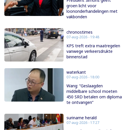
President Simons geeft
groen licht voor
loononderhandelingen met
vakbonden
chronostimes
07-aug-2026 - 19:48
KPS treft extra maatregelen
vanwege verkeersdrukte
binnenstad
waterkant
07-aug-2026 - 18:00
Wang: “Geslaagden
middelbare school moeten
450 SRD betalen om diploma
te ontvangen”
suriname herald
07-aug-2026 - 17:27