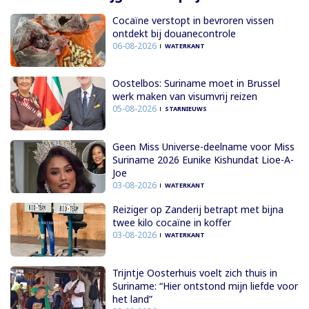
Cocaïne verstopt in bevroren vissen
ontdekt bij douanecontrole
06-08-2026
WATERKANT
Oostelbos: Suriname moet in Brussel
werk maken van visumvrij reizen
05-08-2026
STARNIEUWS
Geen Miss Universe-deelname voor Miss
Suriname 2026 Eunike Kishundat Lioe-A-
Joe
03-08-2026
WATERKANT
Reiziger op Zanderij betrapt met bijna
twee kilo cocaïne in koffer
03-08-2026
WATERKANT
Trijntje Oosterhuis voelt zich thuis in
Suriname: “Hier ontstond mijn liefde voor
het land”