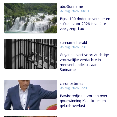
abc-Suriname
07-aug-2026 - 00:31
Bijna 100 doden in verkeer en
suïcide voor 2026 is veel te
veel’, zegt Lau
suriname herald
06-aug-2026 - 23:39
Guyana levert voortvluchtige
vrouwelijke verdachte in
mensenhandel uit aan
Suriname
chronostimes
06-aug-2026 - 22:10
Pawiroredjo uit zorgen over
goudwinning Klaaskreek en
geluidsoverlast