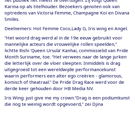
Karina op als titelhouder. Bezoekers genoten ook van
optredens van Victoria Femme, Champagne Koi en Divana
Smiles.
Deelnemers: Hot Femme Coco,Lady G, Iris wing en Angel.
“Het woord drag werd al in de 19e eeuw gebruikt voor
mannelijke acteurs die vrouwelijke rollen speelden,”
lichtte Rishi ‘Queen Ursula’ Kanhai, commissielid van Pride
Month Suriname, toe. “Het verwees naar de lange jurken
die letterlijk over de vloer sleepten. Inmiddels is drag
uitgegroeid tot een wereldwijde performancekunst
waarin performers een alter ego creëren - glamorous,
komisch of theatraal.” De Pride Drag Race werd voor de
derde keer gehouden door HB Media NV.
Iris Wing: just give me my crown.“Drag is een podiumkunst
die nog te weinig wordt opgevoerd,” zei Djina