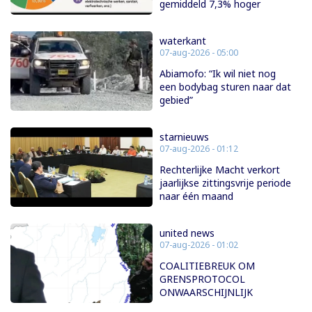
gemiddeld 7,3% hoger
waterkant
07-aug-2026 - 05:00
Abiamofo: “Ik wil niet nog
een bodybag sturen naar dat
gebied”
starnieuws
07-aug-2026 - 01:12
Rechterlijke Macht verkort
jaarlijkse zittingsvrije periode
naar één maand
united news
07-aug-2026 - 01:02
COALITIEBREUK OM
GRENSPROTOCOL
ONWAARSCHIJNLIJK