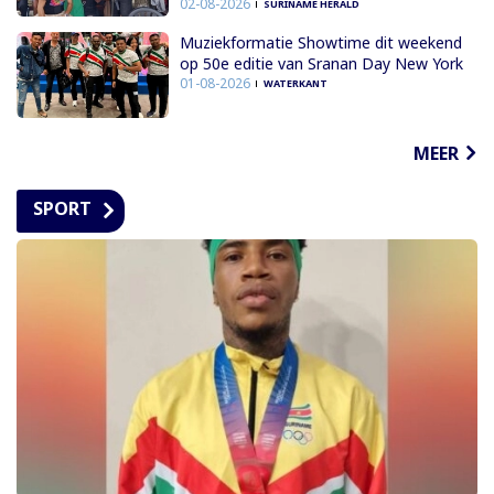
02-08-2026
SURINAME HERALD
Muziekformatie Showtime dit weekend
op 50e editie van Sranan Day New York
01-08-2026
WATERKANT
MEER
SPORT