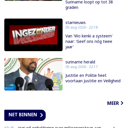
Suriname loopt op tot 38
graden
starnieuws
05-aug-2026 - 22:18
Van 'Wo kenki a systeem'
naar: 'Geef ons nóg twee
jaar'
suriname herald
05-aug-2026 - 22:17
Justitie en Politie heet
voortaan Justitie en Veiligheid
MEER
NET BINNEN
00:45
- Jogi wil opheldering over miljoenensteun aan SLM en de resultaten daarvan