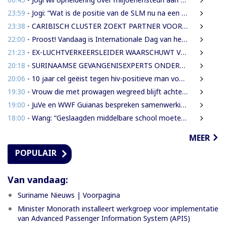
23:59
- Jogi: “Wat is de positie van de SLM nu na een jaar miljoenen aan subsidie?”
23:38
- CARIBISCH CLUSTER ZOEKT PARTNER VOOR NIEUWE HAVENS EN OFFSHORE-INFRASTRUCTUUR | OOK SURINAME IN BEELD
22:00
- Proost! Vandaag is Internationale Dag van het Bier
21:23
- EX-LUCHTVERKEERSLEIDER WAARSCHUWT VOOR RISICO’S VLIEGVEILIGHEID
20:18
- SURINAAMSE GEVANGENISEXPERTS ONDERSTEUNEN JEUGDINRICHTING CURAÇAO
20:06
- 10 jaar cel geëist tegen hiv-positieve man voor vrijheidsberoving, mishandeling en verkrachting van sekswerkster
19:30
- Vrouw die met prowagen wegreed blijft achter tralies
19:00
- JuVe en WWF Guianas bespreken samenwerking rond natuurbescherming
18:00
- Wang: “Geslaagden middelbare school moeten 450 SRD betalen om diploma te ontvangen”
MEER
POPULAIR
Van vandaag:
Suriname Nieuws | Voorpagina
Minister Monorath installeert werkgroep voor implementatie
van Advanced Passenger Information System (APIS)