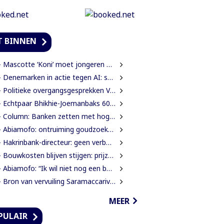
T BINNEN
Mascotte ‘Koni’ moet jongeren anders laten kijken naar Surinaamse houtsector
Denemarken in actie tegen AI: scholieren moeten extra mondelinge examens doen
Politieke overgangsgesprekken Venezuela beginnen zonder Machado
 Echtpaar Bhikhie-Joemanbaks 60 jaar getrouwd
Column: Banken zetten met hogere ATM-tarieven digitale economie op achterstand
Abiamofo: ontruiming goudzoekers nodig na dodelijke risico’s in Moeroekreek en 21 Bergi
Hakrinbank-directeur: geen verborgen motieven bij verkoop DSB-belang
Bouwkosten blijven stijgen: prijzen in een jaar tijd gemiddeld 7,3% hoger
Abiamofo: “Ik wil niet nog een bodybag sturen naar dat gebied”
Bron van vervuiling Saramaccarivier nog niet vastgesteld, onderzoek in afrondende fase
MEER
PULAIR