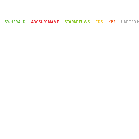
Overslaan
en
naar
SR-HERALD
ABCSURINAME
STARNIEUWS
CDS
KPS
UNITED 
de
inhoud
gaan