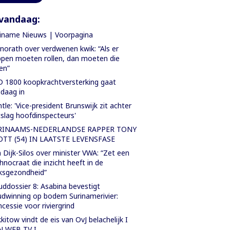
vandaag:
iname Nieuws | Voorpagina
orath over verdwenen kwik: “Als er
pen moeten rollen, dan moeten die
len”
 1800 koopkrachtversterking gaat
daag in
tle: 'Vice-president Brunswijk zit achter
slag hoofdinspecteurs'
RINAAMS-NEDERLANDSE RAPPER TONY
OTT (54) IN LAATSTE LEVENSFASE
 Dijk-Silos over minister VWA: “Zet een
hnocraat die inzicht heeft in de
ksgezondheid”
ddossier 8: Asabina bevestigt
dwinning op bodem Surinamerivier:
cessie voor riviergrind
kitow vindt de eis van OvJ belachelijk I
N WEB TV I