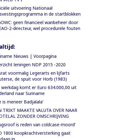
iciële uitvoering Nationaal
svestingsprogramma in de startblokken
OWC: geen financieel wanbeheer door
AO-2-directeur, wel procedurele fouten
ltijd:
iname Nieuws | Voorpagina
rzicht leningen NDP 2015 -2020
rat voormalig Legerarts en lijfarts
terse, de spuit voor Horb (1983)
 werkdag komt er Euro 634.000,00 uit
erland naar Suriname
e is meneer Badjalala’
N TRIKT MAAKTE VALUTA OVER NAAR
OTELAL ZONDER OMSCHRIJVING
ugsroof is reden van coldcase-moord’
 1800 koopkrachtversterking gaat
daag in