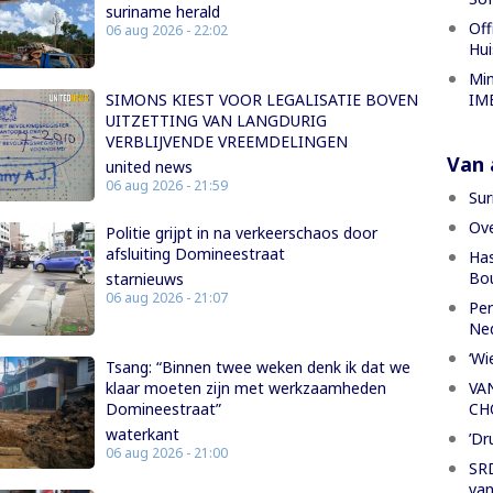
suriname herald
Off
06 aug 2026 - 22:02
Hui
Min
IME
SIMONS KIEST VOOR LEGALISATIE BOVEN
UITZETTING VAN LANGDURIG
VERBLIJVENDE VREEMDELINGEN
Van a
united news
06 aug 2026 - 21:59
Sur
Ove
Politie grijpt in na verkeerschaos door
afsluiting Domineestraat
Has
Bou
starnieuws
06 aug 2026 - 21:07
Per
Ned
‘Wi
Tsang: “Binnen twee weken denk ik dat we
klaar moeten zijn met werkzaamheden
VA
Domineestraat”
CH
waterkant
’Dr
06 aug 2026 - 21:00
SRD
van