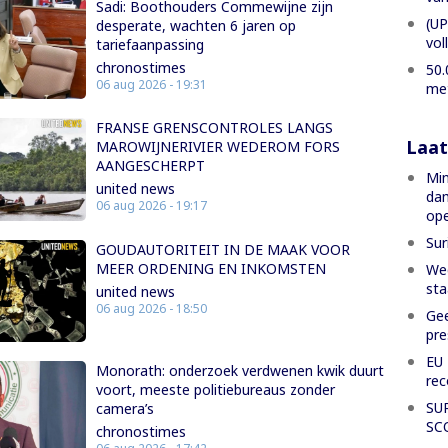
Sadi: Boothouders Commewijne zijn
(UP
desperate, wachten 6 jaren op
vol
tariefaanpassing
chronostimes
50.
06 aug 2026 - 19:31
met
FRANSE GRENSCONTROLES LANGS
Laat
MAROWIJNERIVIER WEDEROM FORS
AANGESCHERPT
Min
united news
dam
06 aug 2026 - 19:17
ope
Sur
GOUDAUTORITEIT IN DE MAAK VOOR
MEER ORDENING EN INKOMSTEN
Weg
sta
united news
06 aug 2026 - 18:50
Gee
pre
EU 
Monorath: onderzoek verdwenen kwik duurt
rec
voort, meeste politiebureaus zonder
SU
camera’s
SC
chronostimes