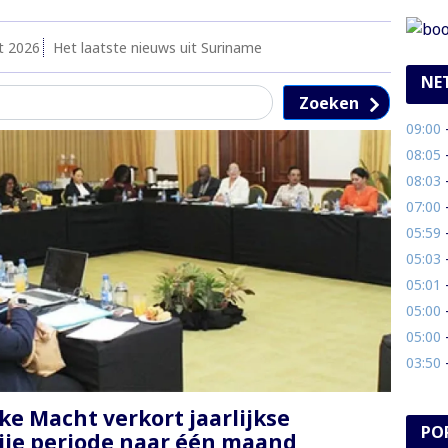
t 2026
Het laatste nieuws uit Suriname
NE
Zoeken
09:00
- 
08:05
- 
08:03
- 
07:00
-
05:59
- 
05:03
- 
05:01
- 
05:00
- 
05:00
- 
03:50
- 
ke Macht verkort jaarlijkse
PO
rije periode naar één maand