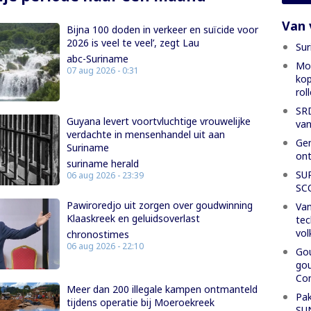
Van 
Bijna 100 doden in verkeer en suïcide voor
2026 is veel te veel’, zegt Lau
Sur
abc-Suriname
Mon
07 aug 2026 - 0:31
kop
rol
SRD
Guyana levert voortvluchtige vrouwelijke
van
verdachte in mensenhandel uit aan
Gen
Suriname
ont
suriname herald
SU
06 aug 2026 - 23:39
SC
Pawiroredjo uit zorgen over goudwinning
Van
Klaaskreek en geluidsoverlast
tec
vol
chronostimes
06 aug 2026 - 22:10
Gou
gou
Con
Meer dan 200 illegale kampen ontmanteld
Pak
tijdens operatie bij Moeroekreek
SU