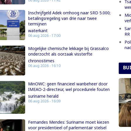
06 aug 2026 - 17:42
Tsa
we
Inschrijfgeld Adek omhoog naar SRD 5.000;
Mid
betalingsregeling van drie naar twee
ver
termijnen
San
waterkant
RR 
06 aug 2026 - 17:00
Pol
nad
Mogelijke chemische lekkage bij Grassalco
onderzocht als oorzaak vissterfte
chronostimes
06 aug 2026 - 16:10
BU
MinOWC: geen financieel wanbeheer door
IMEAO-2-directeur, wel procedurele fouten
suriname herald
06 aug 2026 - 16:09
Fernandes Mendes: Suriname moet kiezen
voor presidentieel of parlementair stelsel