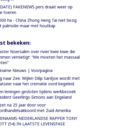
DATE) FAKENEWS pers draait weer op
le toeren
000 ha - China Zhong Heng Tai niet bezig
 palmolie maar met houtkap
st bekeken:
ister Noersalim over rivier kwie kwie die
men vernietigt: “We moeten het massaal
ten”
iname Nieuws | Voorpagina
 naar Zee. Wijlen Dilip Sardjoe wordt met
atseer naar het crematie oord begeleid.
n leningen gesloten tijdens werkbezoek
sident Geerlings-Simons aan Engeland
zet na 25 jaar door voor
ordhandelsakkoord met Zuid-Amerika
RINAAMS-NEDERLANDSE RAPPER TONY
OTT (54) IN LAATSTE LEVENSFASE