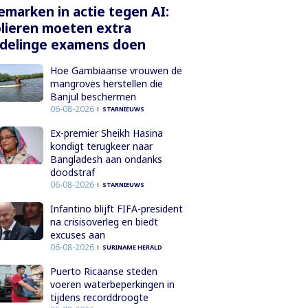
marken in actie tegen AI:
lieren moeten extra
delinge examens doen
Hoe Gambiaanse vrouwen de
mangroves herstellen die
Banjul beschermen
06-08-2026
STARNIEUWS
Ex-premier Sheikh Hasina
kondigt terugkeer naar
Bangladesh aan ondanks
doodstraf
06-08-2026
STARNIEUWS
Infantino blijft FIFA-president
na crisisoverleg en biedt
excuses aan
06-08-2026
SURINAME HERALD
Puerto Ricaanse steden
voeren waterbeperkingen in
tijdens recorddroogte