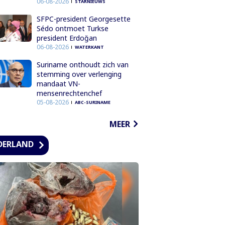
06-08-2026
STARNIEUWS
SFPC-president Georgesette
Sédo ontmoet Turkse
president Erdoğan
06-08-2026
WATERKANT
Suriname onthoudt zich van
stemming over verlenging
mandaat VN-
mensenrechtenchef
05-08-2026
ABC-SURINAME
MEER
DERLAND