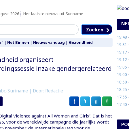
ugust 2026
Het laatste nieuws uit Suriname
NE
Zoeken
19:48
- O
ef
|
Net Binnen
|
Nieuws vandaag
|
Gezondheid
19:31
- 
19:17
- 
dheid organiseert
19:12
-
19:05
- V
dingssessie inzake gendergerelateerd
19:00
- 
18:50
-
18:25
- 
abc-Suriname | Door: Redactie
17:55
- 
17:40
- 
igital Violence against All Women and Girls”. Dat is het
5, voor de wereldwijde campagne die jaarlijks wordt
PO
5 november, de Internationale Dag voor de