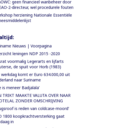
OWC: geen financieel wanbeheer door
AO-2-directeur, wel procedurele fouten
kshop herziening Nationale Essentiële
eesmiddelenlijst
ltijd:
iname Nieuws | Voorpagina
rzicht leningen NDP 2015 -2020
rat voormalig Legerarts en lijfarts
terse, de spuit voor Horb (1983)
 werkdag komt er Euro 634.000,00 uit
erland naar Suriname
e is meneer Badjalala’
N TRIKT MAAKTE VALUTA OVER NAAR
OTELAL ZONDER OMSCHRIJVING
ugsroof is reden van coldcase-moord’
 1800 koopkrachtversterking gaat
daag in