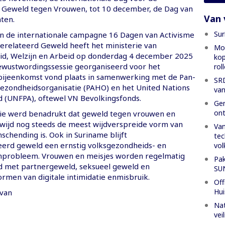
 Geweld tegen Vrouwen, tot 10 december, de Dag van
Van 
ten.
Sur
an de internationale campagne 16 Dagen van Activisme
relateerd Geweld heeft het ministerie van
Mon
id, Welzijn en Arbeid op donderdag 4 december 2025
kop
ewustwordingssessie georganiseerd voor het
rol
bijeenkomst vond plaats in samenwerking met de Pan-
SRD
zondheidsorganisatie (PAHO) en het United Nations
van
d (UNFPA), oftewel VN Bevolkingsfonds.
Gen
ont
sie werd benadrukt dat geweld tegen vrouwen en
wijd nog steeds de meest wijdverspreide vorm van
Van
chending is. Ook in Suriname blijft
tec
erd geweld een ernstig volksgezondheids- en
vol
probleem. Vrouwen en meisjes worden regelmatig
Pak
d met partnergeweld, seksueel geweld en
SU
men van digitale intimidatie enmisbruik.
Off
Hui
 van
Nat
vei