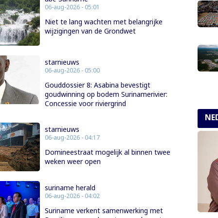
06-aug-2026 - 05:01
Niet te lang wachten met belangrijke
wijzigingen van de Grondwet
starnieuws
06-aug-2026 - 05:00
Gouddossier 8: Asabina bevestigt
goudwinning op bodem Surinamerivier:
Concessie voor riviergrind
NE
starnieuws
06-aug-2026 - 04:17
Domineestraat mogelijk al binnen twee
weken weer open
suriname herald
06-aug-2026 - 04:02
Suriname verkent samenwerking met