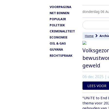
VOORPAGINA
donderdag 06 A
NET BINNEN
POPULAIR
POLITIEK
CRIMINALITEIT
Home
Archi
ECONOMIE
OIL & GAS
Volksgezon
GUYANA
RECHTSPRAAK
bewustwor
geweld
06 dec 2025
| 
LEES VOOR
“UNiTE to End D
thema voor 202
gehouden van 2