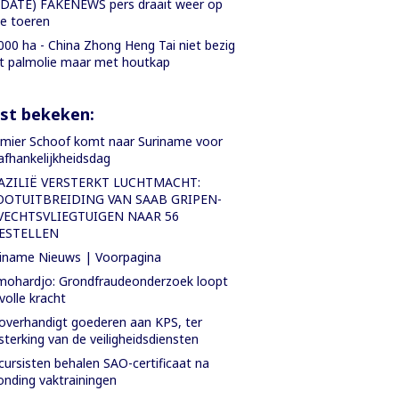
DATE) FAKENEWS pers draait weer op
le toeren
000 ha - China Zhong Heng Tai niet bezig
 palmolie maar met houtkap
st bekeken:
mier Schoof komt naar Suriname voor
fhankelijkheidsdag
AZILIË VERSTERKT LUCHTMACHT:
OOTUITBREIDING VAN SAAB GRIPEN-
VECHTSVLIEGTUIGEN NAAR 56
ESTELLEN
iname Nieuws | Voorpagina
ohardjo: Grondfraudeonderzoek loopt
volle kracht
overhandigt goederen aan KPS, ter
sterking van de veiligheidsdiensten
cursisten behalen SAO-certificaat na
onding vaktrainingen