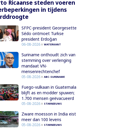
to Ricaanse steden voeren
rbeperkingen in tijdens
orddroogte
SFPC-president Georgesette
Sédo ontmoet Turkse
president Erdoğan
06-08-2026
WATERKANT
Suriname onthoudt zich van
stemming over verlenging
mandaat VN-
mensenrechtenchef
05-08-2026
ABC-SURINAME
Fuego-vulkaan in Guatemala
blijft as en modder spuwen;
1.700 mensen geëvacueerd
05-08-2026
STARNIEUWS
Zware moesson in India eist
meer dan 100 levens
05-08-2026
STARNIEUWS