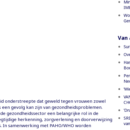
Min
IME
Wor
Gen
Van a
Sur
Ove
Has
Bou
Per
Ned
‘Wi
VA
id onderstreepte dat geweld tegen vrouwen zowel
CH
s een gevolg kan zijn van gezondheidsproblemen.
’Dr
de gezondheidssector een belangrijke rol in de
SRD
egtijdige herkenning, zorgverlening en doorverwijzing
van
ers. In samenwerking met PAHO/WHO worden