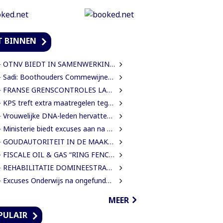
T BINNEN
TNV BIEDT IN SAMENWERKING MET HAAR INTERNATIONALE PARTNERS 200 GRATIS STUDIEBEURZEN AAN TECHNISCH TALENT
Sadi: Boothouders Commewijne zijn desperate, wachten 6 jaren op tariefaanpassing
FRANSE GRENSCONTROLES LANGS MAROWIJNERIVIER WEDEROM FORS AANGESCHERPT
 KPS treft extra maatregelen tegen verkeersdrukte binnenstad
rouwelijke DNA-leden hervatten werk en eisen strengere gedragsregels na uitlating Van Samson
Ministerie biedt excuses aan na onterechte beschuldigingen tegen IMEAO 2-directeur
 GOUDAUTORITEIT IN DE MAAK VOOR MEER ORDENING EN INKOMSTEN
FISCALE OIL & GAS “RING FENCE” OR “NO RING FENCE”? THAT IS THE QUESTION!
REHABILITATIE DOMINEESTRAAT GEHALVEERD TOT TWEE WEKEN NA ERNSTIGE VERKEERSCHAOS
Excuses Onderwijs na ongefundeerde beschuldigingen directeur IMEAO 2
MEER
PULAIR