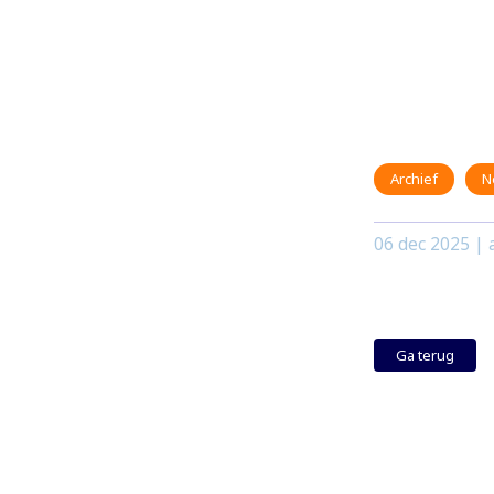
Archief
N
06 dec 2025
| 
Ga terug