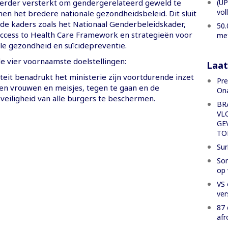
(UP
erder versterkt om gendergerelateerd geweld te
vol
en het bredere nationale gezondheidsbeleid. Dit sluit
de kaders zoals het Nationaal Genderbeleidskader,
50.
Access to Health Care Framework en strategieën voor
met
le gezondheid en suïcidepreventie.
e vier voornaamste doelstellingen:
Laat
teit benadrukt het ministerie zijn voortdurende inzet
Pre
n vrouwen en meisjes, tegen te gaan en de
Ona
veiligheid van alle burgers te beschermen.
BR
VL
GE
TO
Sur
Som
op 
VS 
ver
87 
afr