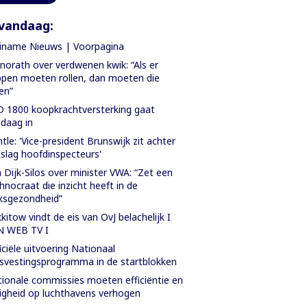
vandaag:
iname Nieuws | Voorpagina
orath over verdwenen kwik: “Als er
pen moeten rollen, dan moeten die
len”
 1800 koopkrachtversterking gaat
daag in
tle: 'Vice-president Brunswijk zit achter
slag hoofdinspecteurs'
 Dijk-Silos over minister VWA: “Zet een
hnocraat die inzicht heeft in de
ksgezondheid”
kitow vindt de eis van OvJ belachelijk I
N WEB TV I
iciële uitvoering Nationaal
svestingsprogramma in de startblokken
ionale commissies moeten efficiëntie en
ligheid op luchthavens verhogen