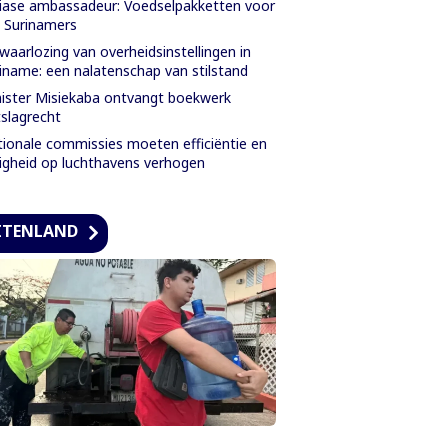
iase ambassadeur: Voedselpakketten voor
e Surinamers
waarlozing van overheidsinstellingen in
iname: een nalatenschap van stilstand
ister Misiekaba ontvangt boekwerk
slagrecht
ionale commissies moeten efficiëntie en
ligheid op luchthavens verhogen
ITENLAND