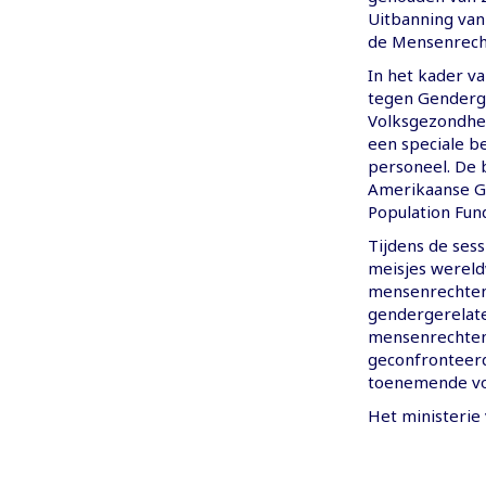
Uitbanning van
de Mensenrech
In het kader v
tegen Genderge
Volksgezondhe
een speciale b
personeel. De 
Amerikaanse Ge
Population Fun
Tijdens de ses
meisjes wereld
mensenrechtens
gendergerelate
mensenrechten
geconfronteer
toenemende vor
Het ministerie