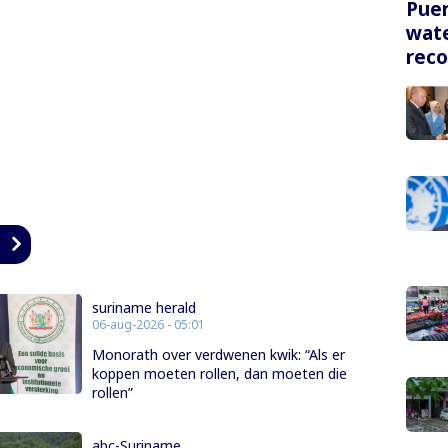
Puer
wate
rec
n
suriname herald
06-aug-2026 - 05:01
Monorath over verdwenen kwik: “Als er
koppen moeten rollen, dan moeten die
rollen”
abc-Suriname