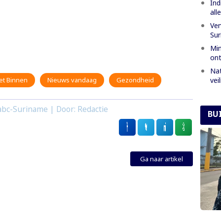
Ind
all
Ver
Sur
Min
ont
Nat
vei
et Binnen
Nieuws vandaag
Gezondheid
abc-Suriname | Door: Redactie
BU
Ga naar artikel