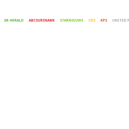
Overslaan
en
naar
SR-HERALD
ABCSURINAME
STARNIEUWS
CDS
KPS
UNITED 
de
inhoud
gaan