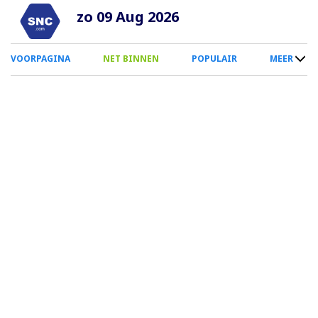
Overslaan
zo 09 Aug 2026
en
naar
0
VOORPAGINA
NET BINNEN
POPULAIR
MEER
de
Smartphone
inhoud
Menu
gaan