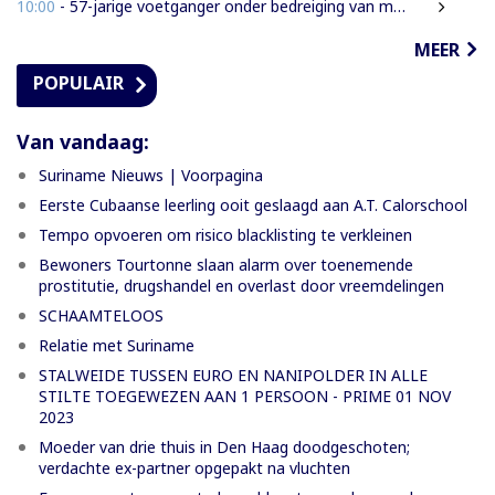
10:00
- 57-jarige voetganger onder bedreiging van mes beroofd van mobiele telefoon
MEER
POPULAIR
Van vandaag:
Suriname Nieuws | Voorpagina
Eerste Cubaanse leerling ooit geslaagd aan A.T. Calorschool
Tempo opvoeren om risico blacklisting te verkleinen
Bewoners Tourtonne slaan alarm over toenemende
prostitutie, drugshandel en overlast door vreemdelingen
SCHAAMTELOOS
Relatie met Suriname
STALWEIDE TUSSEN EURO EN NANIPOLDER IN ALLE
STILTE TOEGEWEZEN AAN 1 PERSOON - PRIME 01 NOV
2023
Moeder van drie thuis in Den Haag doodgeschoten;
verdachte ex-partner opgepakt na vluchten