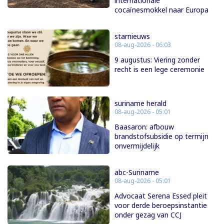
internationale
cocaïnesmokkel naar Europa
starnieuws
08-aug-2026 - 06:03
9 augustus: Viering zonder
recht is een lege ceremonie
suriname herald
08-aug-2026 - 05:01
Baasaron: afbouw
brandstofsubsidie op termijn
onvermijdelijk
abc-Suriname
08-aug-2026 - 05:01
Advocaat Serena Essed pleit
voor derde beroepsinstantie
onder gezag van CCJ