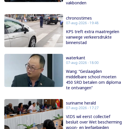
vakbonden
chronostimes
07-aug-2026 - 19:48
KPS treft extra maatregelen
vanwege verkeersdrukte
binnenstad
waterkant
07-aug-2026 - 18:00
Wang: “Geslaagden
middelbare school moeten
450 SRD betalen om diploma
te ontvangen”
suriname herald
07-aug-2026 - 17:27
VIDS wil eerst collectief
besluit over Wet bescherming
woon- en leefgebieden