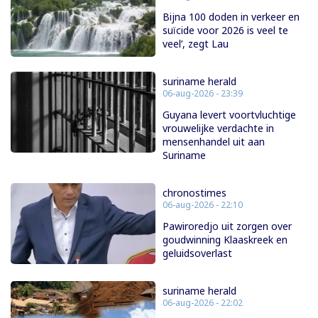
Bijna 100 doden in verkeer en
suïcide voor 2026 is veel te
veel’, zegt Lau
suriname herald
06-aug-2026 - 23:39
Guyana levert voortvluchtige
vrouwelijke verdachte in
mensenhandel uit aan
Suriname
chronostimes
06-aug-2026 - 22:10
Pawiroredjo uit zorgen over
goudwinning Klaaskreek en
geluidsoverlast
suriname herald
06-aug-2026 - 22:02