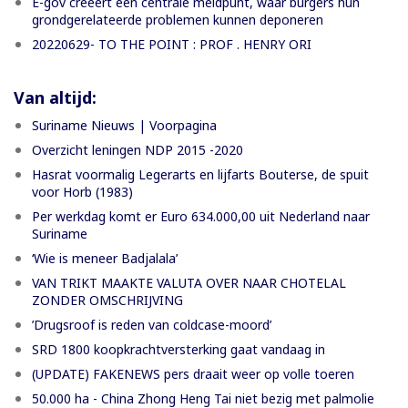
E-gov creeert een centrale meldpunt, waar burgers hun
grondgerelateerde problemen kunnen deponeren
20220629- TO THE POINT : PROF . HENRY ORI
Van altijd:
Suriname Nieuws | Voorpagina
Overzicht leningen NDP 2015 -2020
Hasrat voormalig Legerarts en lijfarts Bouterse, de spuit
voor Horb (1983)
Per werkdag komt er Euro 634.000,00 uit Nederland naar
Suriname
‘Wie is meneer Badjalala’
VAN TRIKT MAAKTE VALUTA OVER NAAR CHOTELAL
ZONDER OMSCHRIJVING
’Drugsroof is reden van coldcase-moord’
SRD 1800 koopkrachtversterking gaat vandaag in
(UPDATE) FAKENEWS pers draait weer op volle toeren
50.000 ha - China Zhong Heng Tai niet bezig met palmolie