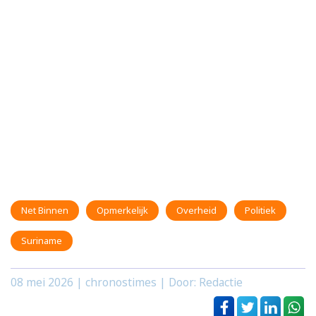
Net Binnen
Opmerkelijk
Overheid
Politiek
Suriname
08 mei 2026
| chronostimes | Door: Redactie