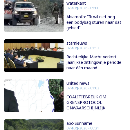
waterkant
07-aug-2026 - 05:00
Abiamofo: “Ik wil niet nog
een bodybag sturen naar dat
gebied”
starnieuws
07-aug-2026 - 01:12
Rechterlijke Macht verkort
jaarlijkse zittingsvrije periode
naar één maand
united news
07-aug-2026 - 01:02
COALITIEBREUK OM
GRENSPROTOCOL
ONWAARSCHIJNLIJK
abc-Suriname
07-aug-2026 - 00:31