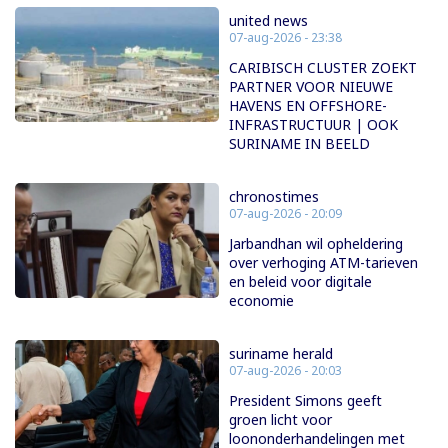
united news
07-aug-2026 - 23:38
CARIBISCH CLUSTER ZOEKT
PARTNER VOOR NIEUWE
HAVENS EN OFFSHORE-
INFRASTRUCTUUR | OOK
SURINAME IN BEELD
chronostimes
07-aug-2026 - 20:09
Jarbandhan wil opheldering
over verhoging ATM-tarieven
en beleid voor digitale
economie
suriname herald
07-aug-2026 - 20:03
President Simons geeft
groen licht voor
loononderhandelingen met