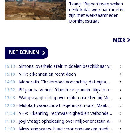
Tsang: “Binnen twee weken
denk ik dat we klaar moeten
zijn met werkzaamheden
Domineestraat”
MEER
NET BINNEN
15:13
- Simons: overheid stelt middelen beschikbaar voor onderzoek na Heritage Month 2026
15:10
- VHP: erkennen én recht doen
14:00
- Monorath: “Ik vermoed voorzichtig dat bijna 30% personen in gevangenissen oplichters zijn”
13:52
- Elf jaar na vonnis: Inheemse gronden blijven onbeschermd in Suriname
13:03
- Wang vraagt uitleg over diplomakosten bij Miranda Lyceum
12:00
- Mulokot waarschuwt regering-Simons: ‘Maak van 5-kilometerwet geen uitstel van echte grondenrechten’
11:54
- VHP: Erkenning, rechtvaardigheid en verbondenheid op 9 augustus
11:10
- Jogi vraagt opheldering over miljoenensteun aan SLM en behaalde resultaten
11:00
- Ministerie waarschuwt voor onbewezen medische claims via sociale media