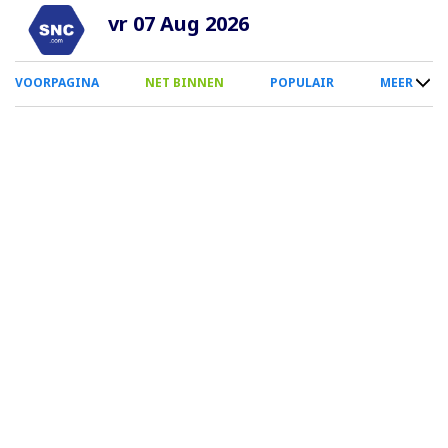
Overslaan
vr 07 Aug 2026
en
naar
0
VOORPAGINA
NET BINNEN
POPULAIR
MEER
de
Smartphone
inhoud
Menu
gaan