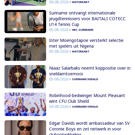
06-08-2026
WATERKANT
Suriname ontvangt internationale
jeugdtennissers voor BAITALI COTECC
U14 Tennis Cup
05-08-2026
ABC-SURINAME
Inter Moengotapoe versterkt selectie
met spelers uit Nigeria
05-08-2026
WATERKANT
Niaaz Salarbaks neemt koppositie over in
sneldamtoernooi
05-08-2026
SURINAME HERALD
Robinhood-bedwinger Mount Pleasant
wint CFU Club Shield
04-08-2026
SURINAME HERALD
Edgar Davids wordt ambassadeur van SV
Coronie Boys en zet netwerk in voor
clubontwikkeling