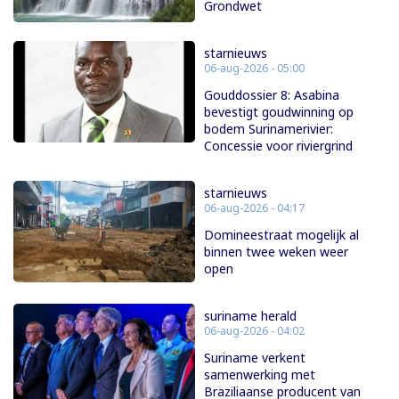
Grondwet
starnieuws
06-aug-2026 - 05:00
Gouddossier 8: Asabina
bevestigt goudwinning op
bodem Surinamerivier:
Concessie voor riviergrind
starnieuws
06-aug-2026 - 04:17
Domineestraat mogelijk al
binnen twee weken weer
open
suriname herald
06-aug-2026 - 04:02
Suriname verkent
samenwerking met
Braziliaanse producent van