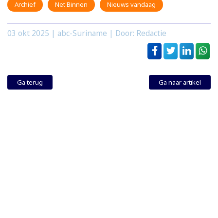
Archief
Net Binnen
Nieuws vandaag
03 okt 2025
| abc-Suriname | Door: Redactie
Ga terug
Ga naar artikel