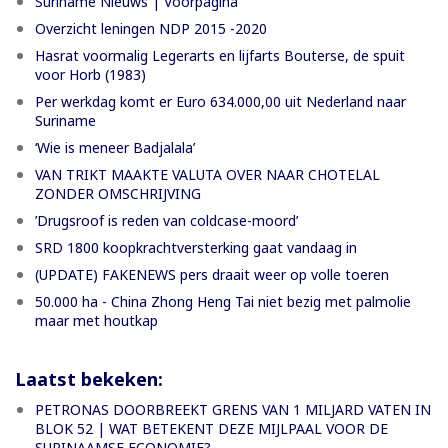
Suriname Nieuws | Voorpagina
Overzicht leningen NDP 2015 -2020
Hasrat voormalig Legerarts en lijfarts Bouterse, de spuit
voor Horb (1983)
Per werkdag komt er Euro 634.000,00 uit Nederland naar
Suriname
‘Wie is meneer Badjalala’
VAN TRIKT MAAKTE VALUTA OVER NAAR CHOTELAL
ZONDER OMSCHRIJVING
’Drugsroof is reden van coldcase-moord’
SRD 1800 koopkrachtversterking gaat vandaag in
(UPDATE) FAKENEWS pers draait weer op volle toeren
50.000 ha - China Zhong Heng Tai niet bezig met palmolie
maar met houtkap
Laatst bekeken:
PETRONAS DOORBREEKT GRENS VAN 1 MILJARD VATEN IN
BLOK 52 | WAT BETEKENT DEZE MIJLPAAL VOOR DE
SURINAAMSE ECONOMIE?