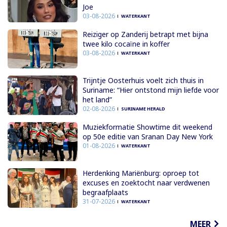
Joe
03-08-2026
WATERKANT
Reiziger op Zanderij betrapt met bijna
twee kilo cocaïne in koffer
03-08-2026
WATERKANT
Trijntje Oosterhuis voelt zich thuis in
Suriname: “Hier ontstond mijn liefde voor
het land”
02-08-2026
SURINAME HERALD
Muziekformatie Showtime dit weekend
op 50e editie van Sranan Day New York
01-08-2026
WATERKANT
Herdenking Mariënburg: oproep tot
excuses en zoektocht naar verdwenen
begraafplaats
31-07-2026
WATERKANT
MEER