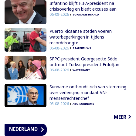
Infantino blijft FIFA-president na
crisisoverleg en biedt excuses aan
06-08-2026
SURINAME HERALD
Puerto Ricaanse steden voeren
waterbeperkingen in tijdens
recorddroogte
06-08-2026
STARNIEUWS
SFPC-president Georgesette Sédo
ontmoet Turkse president Erdoğan
06-08-2026
WATERKANT
Suriname onthoudt zich van stemming
over verlenging mandaat VN-
mensenrechtenchef
05-08-2026
ABC-SURINAME
MEER
NEDERLAND