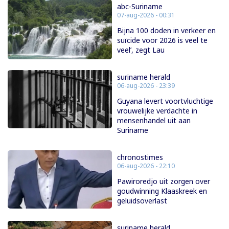
abc-Suriname
07-aug-2026 - 00:31
Bijna 100 doden in verkeer en
suïcide voor 2026 is veel te
veel’, zegt Lau
suriname herald
06-aug-2026 - 23:39
Guyana levert voortvluchtige
vrouwelijke verdachte in
mensenhandel uit aan
Suriname
chronostimes
06-aug-2026 - 22:10
Pawiroredjo uit zorgen over
goudwinning Klaaskreek en
geluidsoverlast
suriname herald