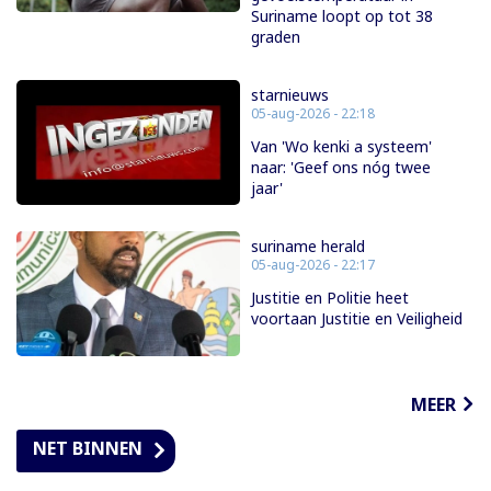
Suriname loopt op tot 38
graden
starnieuws
05-aug-2026 - 22:18
Van 'Wo kenki a systeem'
naar: 'Geef ons nóg twee
jaar'
suriname herald
05-aug-2026 - 22:17
Justitie en Politie heet
voortaan Justitie en Veiligheid
MEER
NET BINNEN