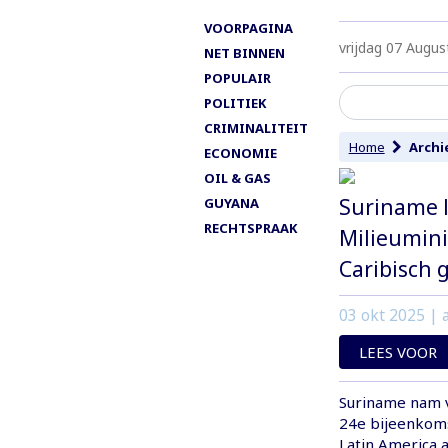
VOORPAGINA
vrijdag 07 Augus
NET BINNEN
POPULAIR
POLITIEK
CRIMINALITEIT
Home
Archi
ECONOMIE
OIL & GAS
Suriname l
GUYANA
RECHTSPRAAK
Milieumini
Caribisch 
03 okt 2025
| a
LEES VOOR
Suriname nam v
24e bijeenkoms
Latin America 