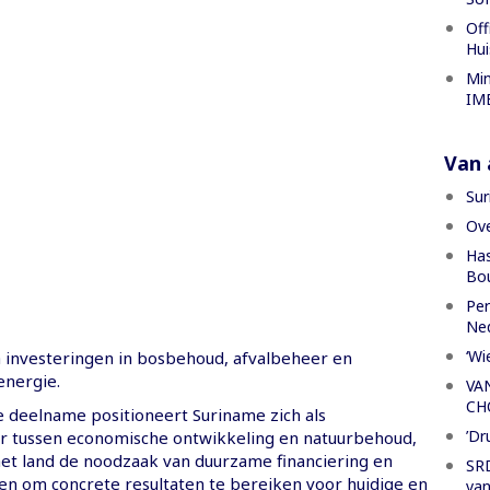
Off
Hui
Min
IME
Van a
Sur
Ove
Has
Bou
Per
Ned
‘Wi
 investeringen in bosbehoud, afvalbeheer en
nergie.
VA
CH
e deelname positioneert Suriname zich als
’Dr
 tussen economische ontwikkeling en natuurbehoud,
et land de noodzaak van duurzame financiering en
SRD
n om concrete resultaten te bereiken voor huidige en
van