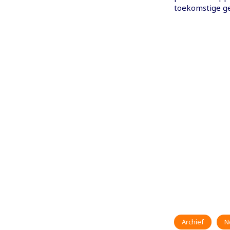
toekomstige ge
Archief
N