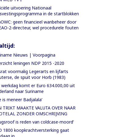
iciële uitvoering Nationaal
svestingsprogramma in de startblokken
OWC: geen financieel wanbeheer door
AO-2-directeur, wel procedurele fouten
ltijd:
iname Nieuws | Voorpagina
rzicht leningen NDP 2015 -2020
rat voormalig Legerarts en lijfarts
terse, de spuit voor Horb (1983)
 werkdag komt er Euro 634.000,00 uit
erland naar Suriname
e is meneer Badjalala’
N TRIKT MAAKTE VALUTA OVER NAAR
OTELAL ZONDER OMSCHRIJVING
ugsroof is reden van coldcase-moord’
 1800 koopkrachtversterking gaat
daag in