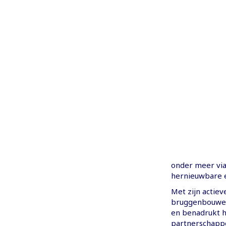
onder meer via
hernieuwbare e
Met zijn actiev
bruggenbouwer
en benadrukt h
partnerschappe