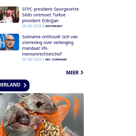
SFPC-president Georgesette
Sédo ontmoet Turkse
president Erdoğan
06-08-2026
WATERKANT
Suriname onthoudt zich van
stemming over verlenging
mandaat VN-
mensenrechtenchef
05-08-2026
ABC-SURINAME
MEER
DERLAND