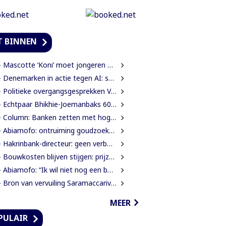
T BINNEN
Mascotte ‘Koni’ moet jongeren anders laten kijken naar Surinaamse houtsector
Denemarken in actie tegen AI: scholieren moeten extra mondelinge examens doen
Politieke overgangsgesprekken Venezuela beginnen zonder Machado
 Echtpaar Bhikhie-Joemanbaks 60 jaar getrouwd
Column: Banken zetten met hogere ATM-tarieven digitale economie op achterstand
Abiamofo: ontruiming goudzoekers nodig na dodelijke risico’s in Moeroekreek en 21 Bergi
Hakrinbank-directeur: geen verborgen motieven bij verkoop DSB-belang
Bouwkosten blijven stijgen: prijzen in een jaar tijd gemiddeld 7,3% hoger
Abiamofo: “Ik wil niet nog een bodybag sturen naar dat gebied”
Bron van vervuiling Saramaccarivier nog niet vastgesteld, onderzoek in afrondende fase
MEER
PULAIR