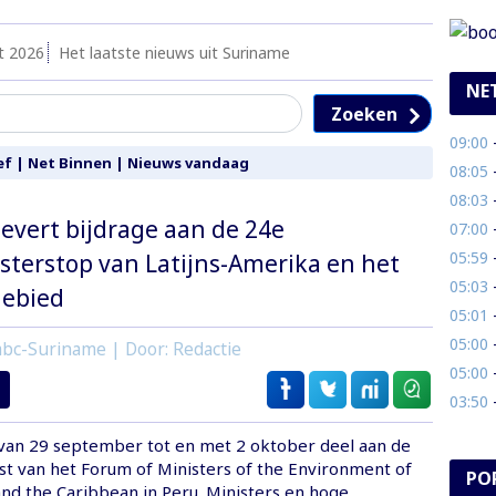
t 2026
Het laatste nieuws uit Suriname
NE
Zoeken
09:00
- 
ef
|
Net Binnen
|
Nieuws vandaag
08:05
- 
08:03
- 
evert bijdrage aan de 24e
07:00
-
05:59
- 
sterstop van Latijns-Amerika en het
05:03
- 
gebied
05:01
- 
05:00
- 
bc-Suriname | Door: Redactie
05:00
- 
03:50
- 
an 29 september tot en met 2 oktober deel aan de
t van het Forum of Ministers of the Environment of
PO
and the Caribbean in Peru. Ministers en hoge