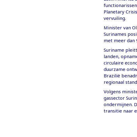
functionarisse
Planetary Crisi
vervuiling.
Minister van Ol
Surinames posit
met meer dan 9
Suriname pleit
landen, opname
circulaire eco
duurzame ontwi
Brazilië benad
regionaal stan
Volgens ministe
gassector Suri
ondermijnen. 
transitie naar