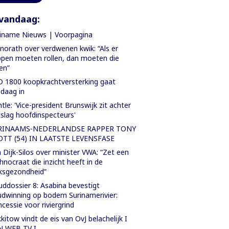
vandaag:
iname Nieuws | Voorpagina
orath over verdwenen kwik: “Als er
pen moeten rollen, dan moeten die
len”
 1800 koopkrachtversterking gaat
daag in
tle: 'Vice-president Brunswijk zit achter
slag hoofdinspecteurs'
RINAAMS-NEDERLANDSE RAPPER TONY
OTT (54) IN LAATSTE LEVENSFASE
 Dijk-Silos over minister VWA: “Zet een
hnocraat die inzicht heeft in de
ksgezondheid”
ddossier 8: Asabina bevestigt
dwinning op bodem Surinamerivier:
cessie voor riviergrind
kitow vindt de eis van OvJ belachelijk I
N WEB TV I