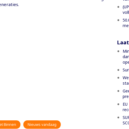
neraties.
(UP
vol
50.
met
Laat
Min
dam
ope
Sur
Weg
sta
Gee
pre
EU 
rec
SU
SC
et Binnen
Nieuws vandaag