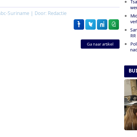
Tsa
we
bc-Suriname | Door: Redactie
Mid
ver
San
RR 
Pol
Ga naar artikel
nad
BU