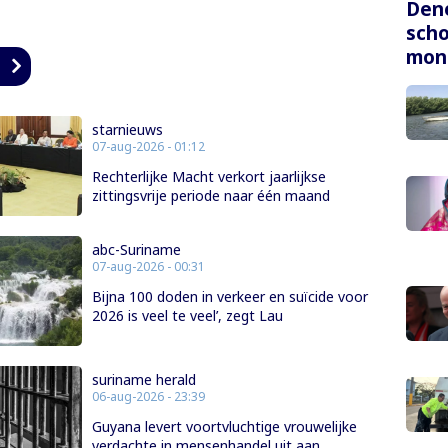
Dene
scho
mon
n
starnieuws
07-aug-2026 - 01:12
Rechterlijke Macht verkort jaarlijkse
zittingsvrije periode naar één maand
abc-Suriname
07-aug-2026 - 00:31
Bijna 100 doden in verkeer en suïcide voor
2026 is veel te veel’, zegt Lau
suriname herald
06-aug-2026 - 23:39
Guyana levert voortvluchtige vrouwelijke
verdachte in mensenhandel uit aan