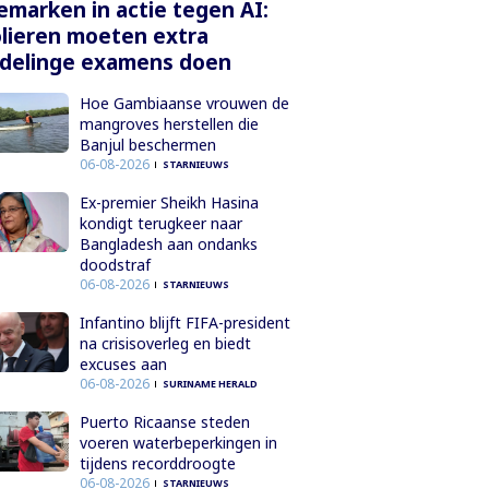
marken in actie tegen AI:
lieren moeten extra
delinge examens doen
Hoe Gambiaanse vrouwen de
mangroves herstellen die
Banjul beschermen
06-08-2026
STARNIEUWS
Ex-premier Sheikh Hasina
kondigt terugkeer naar
Bangladesh aan ondanks
doodstraf
06-08-2026
STARNIEUWS
Infantino blijft FIFA-president
na crisisoverleg en biedt
excuses aan
06-08-2026
SURINAME HERALD
Puerto Ricaanse steden
voeren waterbeperkingen in
tijdens recorddroogte
06-08-2026
STARNIEUWS