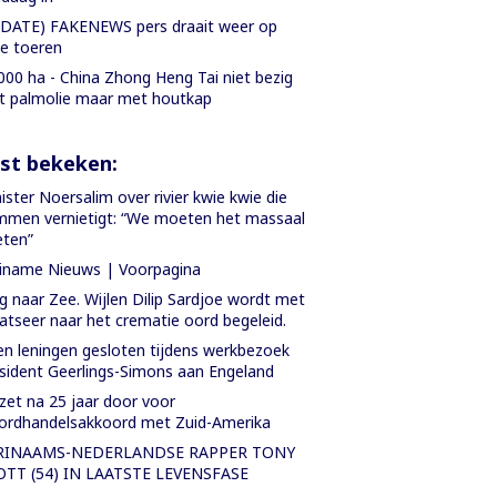
DATE) FAKENEWS pers draait weer op
le toeren
000 ha - China Zhong Heng Tai niet bezig
 palmolie maar met houtkap
st bekeken:
ister Noersalim over rivier kwie kwie die
men vernietigt: “We moeten het massaal
ten”
iname Nieuws | Voorpagina
 naar Zee. Wijlen Dilip Sardjoe wordt met
atseer naar het crematie oord begeleid.
n leningen gesloten tijdens werkbezoek
sident Geerlings-Simons aan Engeland
zet na 25 jaar door voor
ordhandelsakkoord met Zuid-Amerika
RINAAMS-NEDERLANDSE RAPPER TONY
OTT (54) IN LAATSTE LEVENSFASE