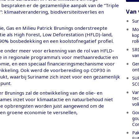
n bespraken er de gezamenlijke aanpak van de “Triple
Van 
s”: klimaatverandering, biodiversiteitsverlies en
Sur
ie, Gas en Milieu Patrick Brunings onderstreepte
Mon
ie als High Forest, Low Deforestation (HFLD)-land,
kop
0% bosbedekking en een koolstofnegatief profiel.
rol
SRD
te onder meer voor erkenning van de rol van HFLD-
van
 in regionale programma’s voor methaanreductie en
nomie, en een speciaal financieringsmechanisme voor
Gen
ont
kkeling. Ook werd de voorbereiding op COP30 in
rukt, waarbij Suriname zich inzet voor een gezamenlijk
SU
dpunt.
SC
Van
r Brunings zal de ontwikkeling van de olie- en
tec
names inzet voor klimaatactie en natuurbehoud niet
vol
De opbrengsten worden juist aangewend om de
 een groene economie te versnellen,
Gou
gou
Con
Pak
SU