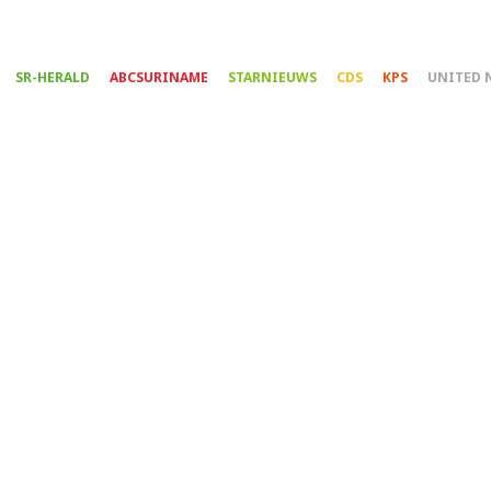
Overslaan
en
naar
SR-HERALD
ABCSURINAME
STARNIEUWS
CDS
KPS
UNITED 
de
inhoud
gaan