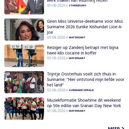
werk maken van visumvrij reizen
05-08-2026
STARNIEUWS
Geen Miss Universe-deelname voor Miss
Suriname 2026 Eunike Kishundat Lioe-A-
Joe
03-08-2026
WATERKANT
Reiziger op Zanderij betrapt met bijna
twee kilo cocaïne in koffer
03-08-2026
WATERKANT
Trijntje Oosterhuis voelt zich thuis in
Suriname: “Hier ontstond mijn liefde voor
het land”
02-08-2026
SURINAME HERALD
Muziekformatie Showtime dit weekend
op 50e editie van Sranan Day New York
01-08-2026
WATERKANT
MEER