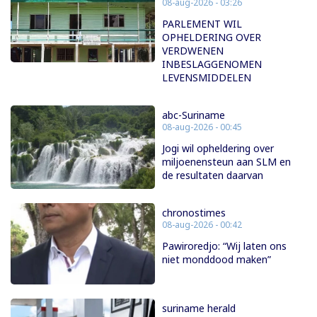
08-aug-2026 - 03:26
PARLEMENT WIL
OPHELDERING OVER
VERDWENEN
INBESLAGGENOMEN
LEVENSMIDDELEN
abc-Suriname
08-aug-2026 - 00:45
Jogi wil opheldering over
miljoenensteun aan SLM en
de resultaten daarvan
chronostimes
08-aug-2026 - 00:42
Pawiroredjo: “Wij laten ons
niet monddood maken”
suriname herald