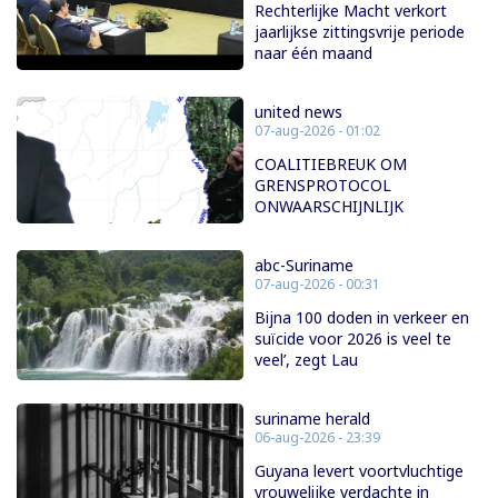
Rechterlijke Macht verkort
jaarlijkse zittingsvrije periode
naar één maand
united news
07-aug-2026 - 01:02
COALITIEBREUK OM
GRENSPROTOCOL
ONWAARSCHIJNLIJK
abc-Suriname
07-aug-2026 - 00:31
Bijna 100 doden in verkeer en
suïcide voor 2026 is veel te
veel’, zegt Lau
suriname herald
06-aug-2026 - 23:39
Guyana levert voortvluchtige
vrouwelijke verdachte in