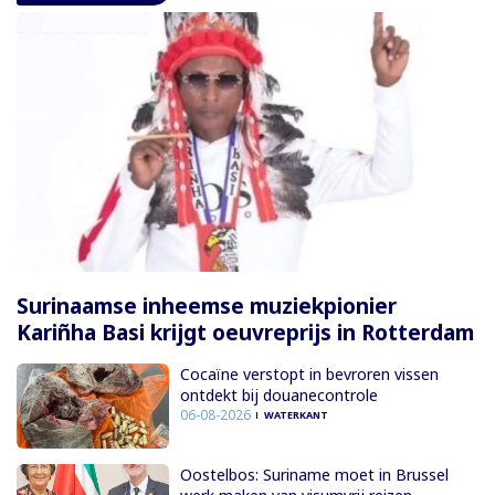
Surinaamse inheemse muziekpionier
Kariñha Basi krijgt oeuvreprijs in Rotterdam
Cocaïne verstopt in bevroren vissen
ontdekt bij douanecontrole
06-08-2026
WATERKANT
Oostelbos: Suriname moet in Brussel