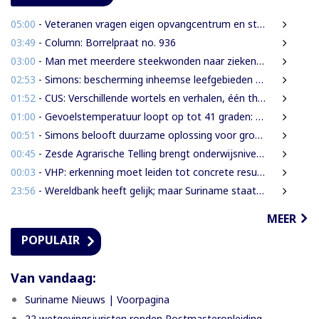
05:00
- Veteranen vragen eigen opvangcentrum en structurele steun: ‘Vandaag militair, morgen veteraan’
03:49
- Column: Borrelpraat no. 936
03:00
- Man met meerdere steekwonden naar ziekenhuis na ruzie bij discotheek
02:53
- Simons: bescherming inheemse leefgebieden en cultuur van nationaal belang
01:52
- CUS: Verschillende wortels en verhalen, één thuis
01:00
- Gevoelstemperatuur loopt op tot 41 graden: waarschuwing voor hittestress in Suriname
00:51
- Simons belooft duurzame oplossing voor grondenrechtenvraagstuk
00:45
- Zesde Agrarische Telling brengt onderwijsniveau landbouwers in kaart
00:03
- VHP: erkenning moet leiden tot concrete resultaten
23:56
- Wereldbank heeft gelijk; maar Suriname staat voor een grotere uitdaging
MEER
POPULAIR
Van vandaag:
Suriname Nieuws | Voorpagina
22 wetgevingsjuristen ronden Postmasteropleiding