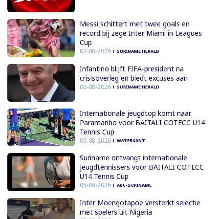
Messi schittert met twee goals en
record bij zege Inter Miami in Leagues
Cup
07-08-2026
SURINAME HERALD
Infantino blijft FIFA-president na
crisisoverleg en biedt excuses aan
06-08-2026
SURINAME HERALD
Internationale jeugdtop komt naar
Paramaribo voor BAITALI COTECC U14
Tennis Cup
06-08-2026
WATERKANT
Suriname ontvangt internationale
jeugdtennissers voor BAITALI COTECC
U14 Tennis Cup
05-08-2026
ABC-SURINAME
Inter Moengotapoe versterkt selectie
met spelers uit Nigeria