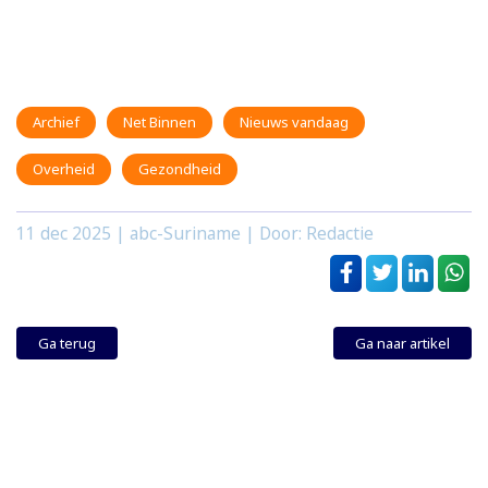
Archief
Net Binnen
Nieuws vandaag
Overheid
Gezondheid
11 dec 2025
| abc-Suriname | Door: Redactie
Ga terug
Ga naar artikel