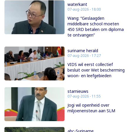
waterkant
07-aug-2026 - 18:00
Wang: “Geslaagden
middelbare school moeten
450 SRD betalen om diploma
te ontvangen”
suriname herald
07-aug-2026 - 17:27
VIDS wil eerst collectief
besluit over Wet bescherming
woon- en leefgebieden
starnieuws
07-aug-2026 - 11:55
Jogi wil openheid over
miljoenensteun aan SLM
abc-Suriname