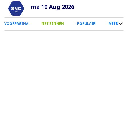
Overslaan
ma 10 Aug 2026
en
naar
0
VOORPAGINA
NET BINNEN
POPULAIR
MEER
de
Smartphone
inhoud
Menu
gaan