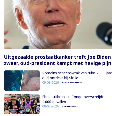
Uitgezaaide prostaatkanker treft Joe Biden
zwaar, oud-president kampt met hevige pijn
Romeins scheepswrak van ruim 2000 jaar
oud ontdekt bij Sicilië
09-08-2026
SURINAME HERALD
Ebola-uitbraak in Congo overschrijdt
4.000 gevallen
08-08-2026
STARNIEUWS