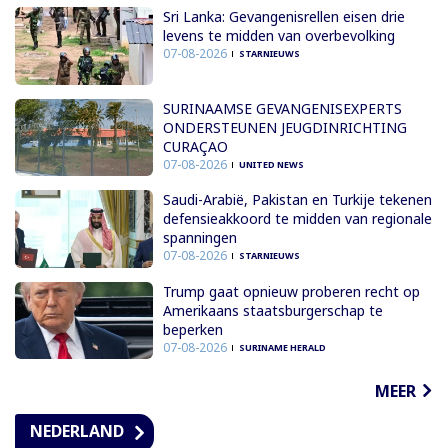
Sri Lanka: Gevangenisrellen eisen drie
levens te midden van overbevolking
07-08-2026
STARNIEUWS
SURINAAMSE GEVANGENISEXPERTS
ONDERSTEUNEN JEUGDINRICHTING
CURAÇAO
07-08-2026
UNITED NEWS
Saudi-Arabië, Pakistan en Turkije tekenen
defensieakkoord te midden van regionale
spanningen
07-08-2026
STARNIEUWS
Trump gaat opnieuw proberen recht op
Amerikaans staatsburgerschap te
beperken
07-08-2026
SURINAME HERALD
MEER
NEDERLAND