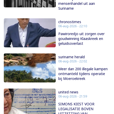
mensenhandel uit aan
Suriname
chronostimes
06-aug-2026 - 22:10
Pawiroredjo uit zorgen over
goudwinning Klaaskreek en
geluidsoverlast
suriname herald
06-aug-2026 - 22:02
Meer dan 200 illegale kampen
ontmanteld tijdens operatie
bij Moeroekreek
united news
06-aug-2026 - 21:59
SIMONS KIEST VOOR
LEGALISATIE BOVEN
UITZETTING VAN