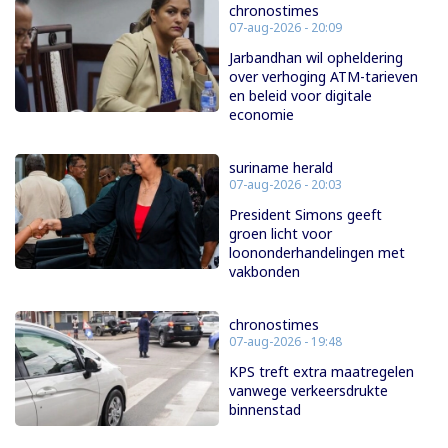
chronostimes
07-aug-2026 - 20:09
Jarbandhan wil opheldering
over verhoging ATM-tarieven
en beleid voor digitale
economie
suriname herald
07-aug-2026 - 20:03
President Simons geeft
groen licht voor
loononderhandelingen met
vakbonden
chronostimes
07-aug-2026 - 19:48
KPS treft extra maatregelen
vanwege verkeersdrukte
binnenstad