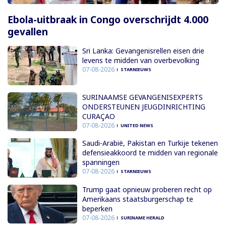
Ebola-uitbraak in Congo overschrijdt 4.000
gevallen
Sri Lanka: Gevangenisrellen eisen drie
levens te midden van overbevolking
07-08-2026
STARNIEUWS
SURINAAMSE GEVANGENISEXPERTS
ONDERSTEUNEN JEUGDINRICHTING
CURAÇAO
07-08-2026
UNITED NEWS
Saudi-Arabië, Pakistan en Turkije tekenen
defensieakkoord te midden van regionale
spanningen
07-08-2026
STARNIEUWS
Trump gaat opnieuw proberen recht op
Amerikaans staatsburgerschap te
beperken
07-08-2026
SURINAME HERALD