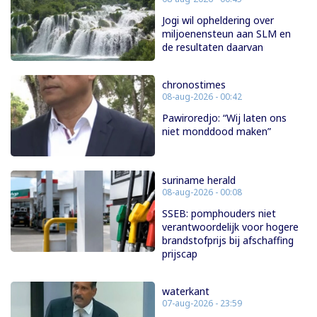
Jogi wil opheldering over
miljoenensteun aan SLM en
de resultaten daarvan
chronostimes
08-aug-2026 - 00:42
Pawiroredjo: “Wij laten ons
niet monddood maken”
suriname herald
08-aug-2026 - 00:08
SSEB: pomphouders niet
verantwoordelijk voor hogere
brandstofprijs bij afschaffing
prijscap
waterkant
07-aug-2026 - 23:59