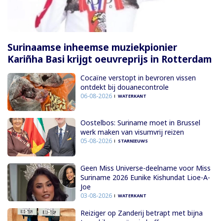
Surinaamse inheemse muziekpionier
Kariñha Basi krijgt oeuvreprijs in Rotterdam
Cocaïne verstopt in bevroren vissen
ontdekt bij douanecontrole
06-08-2026
WATERKANT
Oostelbos: Suriname moet in Brussel
werk maken van visumvrij reizen
05-08-2026
STARNIEUWS
Geen Miss Universe-deelname voor Miss
Suriname 2026 Eunike Kishundat Lioe-A-
Joe
03-08-2026
WATERKANT
Reiziger op Zanderij betrapt met bijna