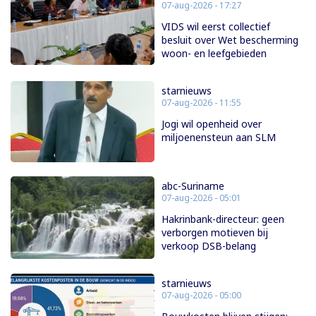
07-aug-2026 - 17:27
VIDS wil eerst collectief
besluit over Wet bescherming
woon- en leefgebieden
starnieuws
07-aug-2026 - 11:55
Jogi wil openheid over
miljoenensteun aan SLM
abc-Suriname
07-aug-2026 - 05:01
Hakrinbank-directeur: geen
verborgen motieven bij
verkoop DSB-belang
starnieuws
07-aug-2026 - 05:00