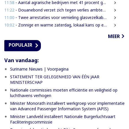
11:58
- Aantal agrarische bedrijven met 41 procent gegroeid
11:22
- Douanebond verzet zich tegen verlies ambtenarenstatus bij wijziging Wet Belastingdienst
11:00
- Twee arrestaties voor vernieling glasvezelkabels Telesur; maskers en kabelknipper gevonden
10:02
- Zonnige en warme zaterdag, lokaal kans op een bui
MEER
POPULAIR
Van vandaag:
Suriname Nieuws | Voorpagina
STATEMENT TER GELEGENHEID VAN ÉÉN JAAR
MINISTERSCHAP
Nationale commissies moeten efficiëntie en veiligheid op
luchthavens verhogen
Minister Monorath installeert werkgroep voor implementatie
van Advanced Passenger Information System (APIS)
Minister Landveld installeert Nationale Burgerluchtvaart
Faciliteringscommissie