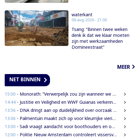
waterkant
06-aug-2026 - 21:00
Tsang: “Binnen twee weken
denk ik dat we klaar moeten
zijn met werkzaamheden
Domineestraat”
MEER
NET BINNEN
15:00
- Monorath: “Verwerpelijk zou zijn wanneer we de dingen zouden bedekken met de mantel der liefde”
14:44
- Justitie en Veiligheid en WWF Guianas verkennen verdere samenwerking
13:56
- DNA dringt aan op duidelijkheid over oorzaak massale vissterfte
13:06
- Palmentuin maakt zich op voor kleurrijke viering Dag der Inheemsen
13:00
- Sadi vraagt aandacht voor boothouders en overbelasting Wijdenboschbrug
12:00
- Politie Nieuw Amsterdam controleert vissersvaartuigen op de rivier