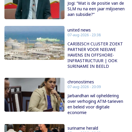
Jogi: “Wat is de positie van de
SLM nu na een jaar miljoenen
aan subsidie?”
united news
07-aug-2026 - 23:38
CARIBISCH CLUSTER ZOEKT
PARTNER VOOR NIEUWE
HAVENS EN OFFSHORE-
INFRASTRUCTUUR | OOK
SURINAME IN BEELD
chronostimes
07-aug-2026 - 20:09
Jarbandhan wil opheldering
over verhoging ATM-tarieven
en beleid voor digitale
economie
suriname herald