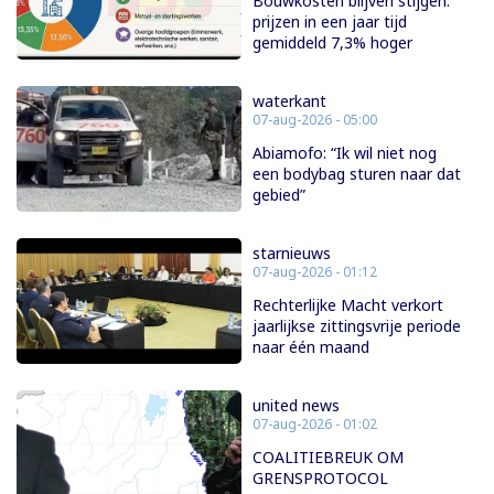
Bouwkosten blijven stijgen:
prijzen in een jaar tijd
gemiddeld 7,3% hoger
waterkant
07-aug-2026 - 05:00
Abiamofo: “Ik wil niet nog
een bodybag sturen naar dat
gebied”
starnieuws
07-aug-2026 - 01:12
Rechterlijke Macht verkort
jaarlijkse zittingsvrije periode
naar één maand
united news
07-aug-2026 - 01:02
COALITIEBREUK OM
GRENSPROTOCOL