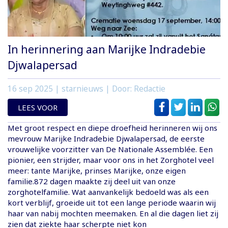
In herinnering aan Marijke Indradebie
Djwalapersad
16 sep 2025
| starnieuws | Door: Redactie
LEES VOOR
Met groot respect en diepe droefheid herinneren wij ons
mevrouw Marijke Indradebie Djwalapersad, de eerste
vrouwelijke voorzitter van De Nationale Assemblée. Een
pionier, een strijder, maar voor ons in het Zorghotel veel
meer: tante Marijke, prinses Marijke, onze eigen
familie.872 dagen maakte zij deel uit van onze
zorghotelfamilie. Wat aanvankelijk bedoeld was als een
kort verblijf, groeide uit tot een lange periode waarin wij
haar van nabij mochten meemaken. En al die dagen liet zij
zien dat ziekte haar scherpte niet kon