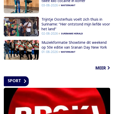
twee kilo cocaïne in koffer
03-08-2026
WATERKANT
Trijntje Oosterhuis voelt zich thuis in
Suriname: “Hier ontstond mijn liefde voor
het land”
02-08-2026
SURINAME HERALD
Muziekformatie Showtime dit weekend
op 50e editie van Sranan Day New York
01-08-2026
WATERKANT
MEER
SPORT