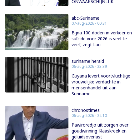
ONWAARSCHIJNLIJK
abc-Suriname
07-aug-2026 - 00:31
Bijna 100 doden in verkeer en
suïcide voor 2026 is veel te
veel’, zegt Lau
suriname herald
06-aug-2026 - 23:39
Guyana levert voortvluchtige
vrouwelijke verdachte in
mensenhandel uit aan
Suriname
chronostimes
06-aug-2026 - 22:10
Pawiroredjo uit zorgen over
goudwinning Klaaskreek en
geluidsoverlast