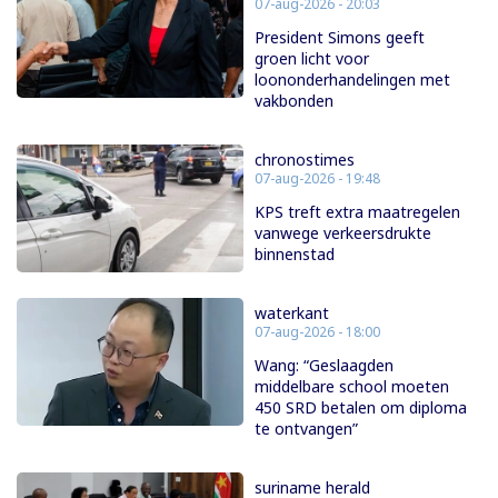
07-aug-2026 - 20:03
President Simons geeft
groen licht voor
loononderhandelingen met
vakbonden
chronostimes
07-aug-2026 - 19:48
KPS treft extra maatregelen
vanwege verkeersdrukte
binnenstad
waterkant
07-aug-2026 - 18:00
Wang: “Geslaagden
middelbare school moeten
450 SRD betalen om diploma
te ontvangen”
suriname herald