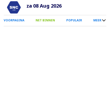
Overslaan
za 08 Aug 2026
en
naar
0
VOORPAGINA
NET BINNEN
POPULAIR
MEER
de
Smartphone
inhoud
Menu
gaan