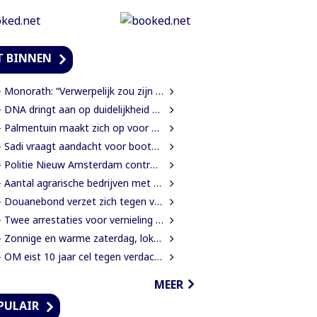
T BINNEN
onorath: “Verwerpelijk zou zijn wanneer we de dingen zouden bedekken met de mantel der liefde”
DNA dringt aan op duidelijkheid over oorzaak massale vissterfte
Palmentuin maakt zich op voor kleurrijke viering Dag der Inheemsen
Sadi vraagt aandacht voor boothouders en overbelasting Wijdenboschbrug
Politie Nieuw Amsterdam controleert vissersvaartuigen op de rivier
 Aantal agrarische bedrijven met 41 procent gegroeid
Douanebond verzet zich tegen verlies ambtenarenstatus bij wijziging Wet Belastingdienst
Twee arrestaties voor vernieling glasvezelkabels Telesur; maskers en kabelknipper gevonden
 Zonnige en warme zaterdag, lokaal kans op een bui
OM eist 10 jaar cel tegen verdachte voor verkrachting, vrijheidsberoving en mishandeling
MEER
PULAIR