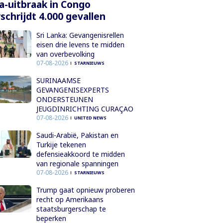
a-uitbraak in Congo
schrijdt 4.000 gevallen
Sri Lanka: Gevangenisrellen
eisen drie levens te midden
van overbevolking
07-08-2026
STARNIEUWS
SURINAAMSE
GEVANGENISEXPERTS
ONDERSTEUNEN
JEUGDINRICHTING CURAÇAO
07-08-2026
UNITED NEWS
Saudi-Arabië, Pakistan en
Turkije tekenen
defensieakkoord te midden
van regionale spanningen
07-08-2026
STARNIEUWS
Trump gaat opnieuw proberen
recht op Amerikaans
staatsburgerschap te
beperken