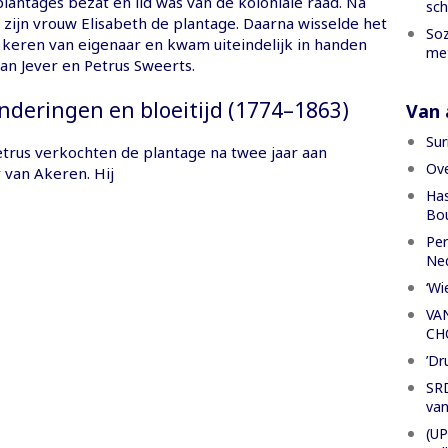
lantages bezat en lid was van de koloniale raad. Na
sch
 zijn vrouw Elisabeth de plantage. Daarna wisselde het
Soz
keren van eigenaar en kwam uiteindelijk in handen
met
an Jever en Petrus Sweerts.
nderingen en bloeitijd (1774–1863)
Van a
Sur
trus verkochten de plantage na twee jaar aan
Ove
 van Akeren. Hij
Has
Bou
Per
Ned
‘Wi
VA
CH
’Dr
SRD
van
(UP