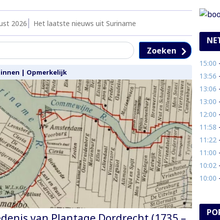
ust 2026
Het laatste nieuws uit Suriname
NE
Zoeken
15:00
- M
Binnen
|
Opmerkelijk
13:56
- 
13:06
- 
13:00
- 
12:00
- 
11:58
-
11:22
- 
11:00
- 
10:02
-
10:00
- 
PO
denis van Plantage Dordrecht (1735 –