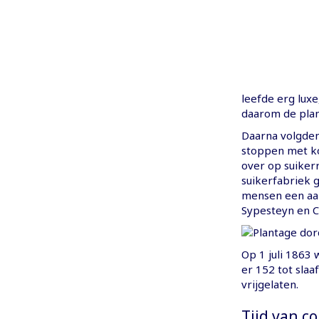
leefde erg luxe
daarom de plan
Daarna volgden
stoppen met ko
over op suiker
suikerfabriek
mensen een aan
Sypesteyn en C
Op 1 juli 1863
er 152 tot sla
vrijgelaten.
Tijd van c