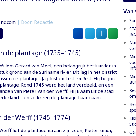
Van 
Sur
snc.com
| Door: Redactie
ST
JA
Nat
vei
an de plantage (1735–1745)
Min
voo
Willem Gerard van Meel, een belangrijk bestuurder in
Inf
tuk grond aan de Surinamerivier. Dit lag in het district
Min
sen de plantages Jagtlust en Lust en Rust. Hij begon
Bur
eplantage. Rond 1745 werd het land verdeeld, en een
Reg
anden van Pieter van der Werff. Hij kwam uit de stad
oml
ederland – en zo kreeg de plantage haar naam:
Her
spe
n der Werff (1745–1774)
Jus
Sti
Werff liet de plantage na aan zijn zoon, Pieter junior,
OGA