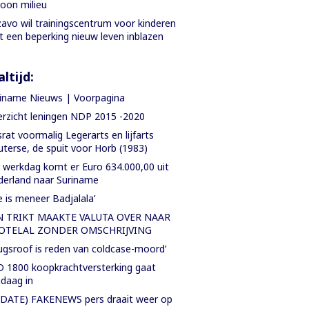
oon milieu
avo wil trainingscentrum voor kinderen
 een beperking nieuw leven inblazen
ltijd:
iname Nieuws | Voorpagina
rzicht leningen NDP 2015 -2020
rat voormalig Legerarts en lijfarts
terse, de spuit voor Horb (1983)
 werkdag komt er Euro 634.000,00 uit
erland naar Suriname
e is meneer Badjalala’
N TRIKT MAAKTE VALUTA OVER NAAR
OTELAL ZONDER OMSCHRIJVING
ugsroof is reden van coldcase-moord’
 1800 koopkrachtversterking gaat
daag in
DATE) FAKENEWS pers draait weer op