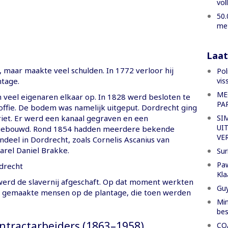
vol
50.
met
Laat
, maar maakte veel schulden. In 1772 verloor hij
Pol
vis
tage.
ME
 veel eigenaren elkaar op. In 1828 werd besloten te
PA
ffie. De bodem was namelijk uitgeput. Dordrecht ging
SI
riet. Er werd een kanaal gegraven en een
UI
 gebouwd. Rond 1854 hadden meerdere bekende
VE
deel in Dordrecht, zoals Cornelis Ascanius van
arel Daniel Brakke.
Sur
Paw
Kla
 werd de slavernij afgeschaft. Op dat moment werkten
Gu
af gemaakte mensen op de plantage, die toen werden
Min
bes
ontractarbeiders (1863–1958)
CO