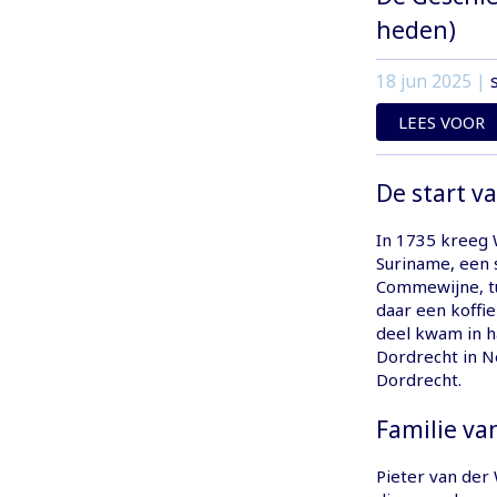
heden)
18 jun 2025
|
LEES VOOR
De start v
In 1735 kreeg 
Suriname, een s
Commewijne, tus
daar een koffi
deel kwam in h
Dordrecht in N
Dordrecht.
Familie va
Pieter van der 