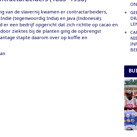
ON
ing van de slavernij kwamen er contractarbeiders,
GE
s-Indië (tegenwoordig India) en Java (Indonesië).
DR
LE
er een bedrijf opgericht dat zich richtte op cacao en
door ziektes bij de planten ging de opbrengst
CA
plantage stapte daarom over op koffie en
NI
IN
BE
van
BU