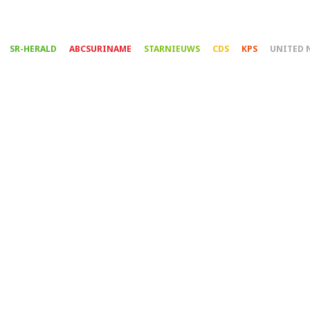
Overslaan
en
naar
SR-HERALD
ABCSURINAME
STARNIEUWS
CDS
KPS
UNITED 
de
inhoud
gaan