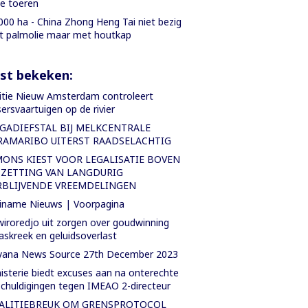
le toeren
000 ha - China Zhong Heng Tai niet bezig
 palmolie maar met houtkap
st bekeken:
itie Nieuw Amsterdam controleert
sersvaartuigen op de rivier
GADIEFSTAL BIJ MELKCENTRALE
RAMARIBO UITERST RAADSELACHTIG
MONS KIEST VOOR LEGALISATIE BOVEN
TZETTING VAN LANGDURIG
RBLIJVENDE VREEMDELINGEN
iname Nieuws | Voorpagina
iroredjo uit zorgen over goudwinning
askreek en geluidsoverlast
yana News Source 27th December 2023
isterie biedt excuses aan na onterechte
chuldigingen tegen IMEAO 2-directeur
ALITIEBREUK OM GRENSPROTOCOL