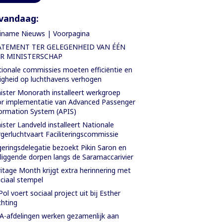
vandaag:
iname Nieuws | Voorpagina
ATEMENT TER GELEGENHEID VAN ÉÉN
AR MINISTERSCHAP
ionale commissies moeten efficiëntie en
ligheid op luchthavens verhogen
ister Monorath installeert werkgroep
r implementatie van Advanced Passenger
ormation System (APIS)
ister Landveld installeert Nationale
gerluchtvaart Faciliteringscommissie
eringsdelegatie bezoekt Pikin Saron en
iggende dorpen langs de Saramaccarivier
itage Month krijgt extra herinnering met
ciaal stempel
Pol voert sociaal project uit bij Esther
chting
-afdelingen werken gezamenlijk aan