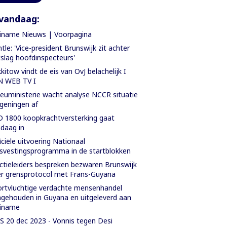
vandaag:
iname Nieuws | Voorpagina
tle: 'Vice-president Brunswijk zit achter
slag hoofdinspecteurs'
kitow vindt de eis van OvJ belachelijk I
N WEB TV I
ieuministerie wacht analyse NCCR situatie
geningen af
 1800 koopkrachtversterking gaat
daag in
iciële uitvoering Nationaal
svestingsprogramma in de startblokken
ctieleiders bespreken bezwaren Brunswijk
r grensprotocol met Frans-Guyana
rtvluchtige verdachte mensenhandel
gehouden in Guyana en uitgeleverd aan
riname
 20 dec 2023 - Vonnis tegen Desi