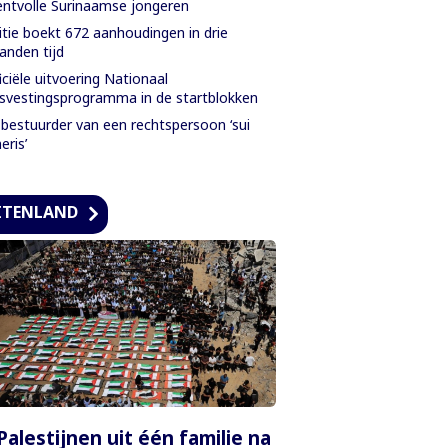
entvolle Surinaamse jongeren
itie boekt 672 aanhoudingen in drie
nden tijd
iciële uitvoering Nationaal
svestingsprogramma in de startblokken
bestuurder van een rechtspersoon ‘sui
eris’
ITENLAND
Palestijnen uit één familie na