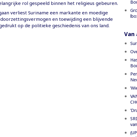
Bo
langrijke rol gespeeld binnen het religieus gebeuren.
Gro
gaan verliest Suriname een markante en moedige
lbo
 doorzettingsvermogen en toewijding een blijvende
gedrukt op de politieke geschiedenis van ons land.
Van a
Sur
Ove
Has
Bou
Per
Ned
‘Wi
VA
CH
’Dr
SRD
van
(UP