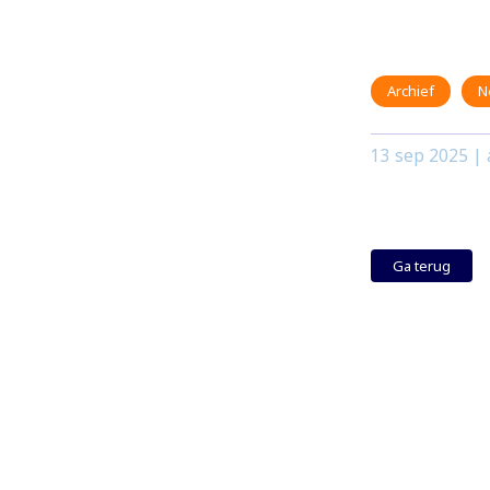
Archief
N
13 sep 2025
| 
Ga terug