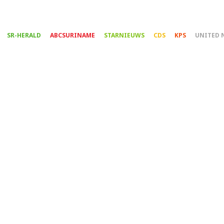
Overslaan
en
naar
SR-HERALD
ABCSURINAME
STARNIEUWS
CDS
KPS
UNITED 
de
inhoud
gaan