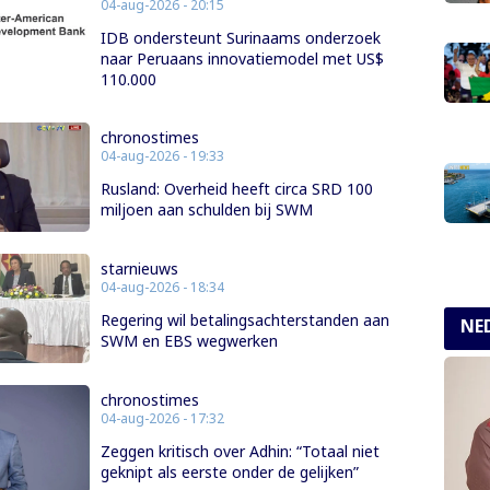
04-aug-2026 - 20:15
IDB ondersteunt Surinaams onderzoek
naar Peruaans innovatiemodel met US$
110.000
chronostimes
04-aug-2026 - 19:33
Rusland: Overheid heeft circa SRD 100
miljoen aan schulden bij SWM
starnieuws
04-aug-2026 - 18:34
Regering wil betalingsachterstanden aan
NE
SWM en EBS wegwerken
chronostimes
04-aug-2026 - 17:32
Zeggen kritisch over Adhin: “Totaal niet
geknipt als eerste onder de gelijken”