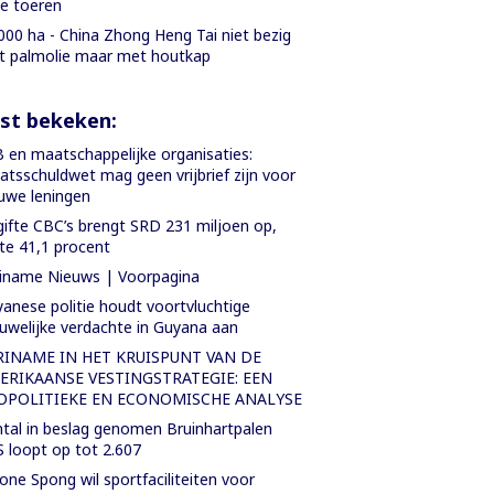
le toeren
000 ha - China Zhong Heng Tai niet bezig
 palmolie maar met houtkap
st bekeken:
 en maatschappelijke organisaties:
atsschuldwet mag geen vrijbrief zijn voor
uwe leningen
gifte CBC’s brengt SRD 231 miljoen op,
te 41,1 procent
iname Nieuws | Voorpagina
anese politie houdt voortvluchtige
uwelijke verdachte in Guyana aan
RINAME IN HET KRUISPUNT VAN DE
ERIKAANSE VESTINGSTRATEGIE: EEN
OPOLITIEKE EN ECONOMISCHE ANALYSE
tal in beslag genomen Bruinhartpalen
 loopt op tot 2.607
one Spong wil sportfaciliteiten voor