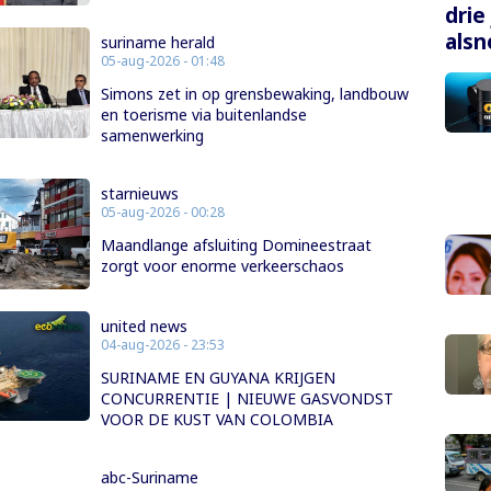
drie
alsn
suriname herald
05-aug-2026 - 01:48
Simons zet in op grensbewaking, landbouw
en toerisme via buitenlandse
samenwerking
starnieuws
05-aug-2026 - 00:28
Maandlange afsluiting Domineestraat
zorgt voor enorme verkeerschaos
united news
04-aug-2026 - 23:53
SURINAME EN GUYANA KRIJGEN
CONCURRENTIE | NIEUWE GASVONDST
VOOR DE KUST VAN COLOMBIA
abc-Suriname