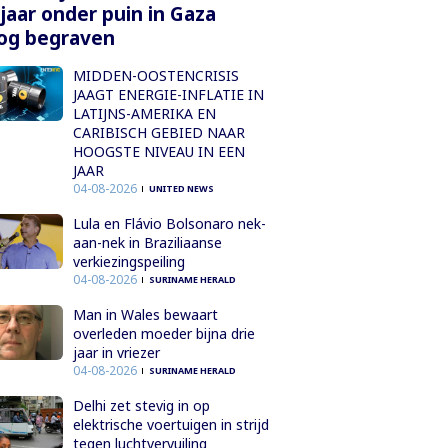
 jaar onder puin in Gaza
og begraven
MIDDEN-OOSTENCRISIS
JAAGT ENERGIE-INFLATIE IN
LATIJNS-AMERIKA EN
CARIBISCH GEBIED NAAR
HOOGSTE NIVEAU IN EEN
JAAR
04-08-2026
UNITED NEWS
Lula en Flávio Bolsonaro nek-
aan-nek in Braziliaanse
verkiezingspeiling
04-08-2026
SURINAME HERALD
Man in Wales bewaart
overleden moeder bijna drie
jaar in vriezer
04-08-2026
SURINAME HERALD
Delhi zet stevig in op
elektrische voertuigen in strijd
tegen luchtvervuiling