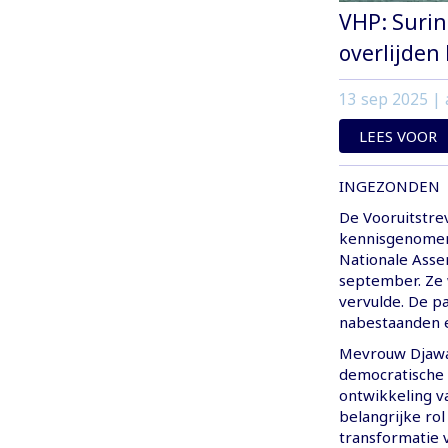
VHP: Suri
overlijden
13 sep 2025
| 
LEES VOOR
INGEZONDEN
De Vooruitstre
kennisgenomen 
Nationale Ass
september. Ze 
vervulde. De pa
nabestaanden e
Mevrouw Djawa
democratische 
ontwikkeling v
belangrijke rol
transformatie v