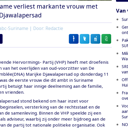
name verliest markante vrouw met
Van 
 Djawalapersad
Sur
Gen
abc-Suriname | Door: Redactie
ont
Pak
SU
Mil
Wa
vende Hervormings- Partij (VHP) heeft met droefenis
SRD
van het overlijden van oud-voorzitter van De
van
emblée(DNA) Marijke Djawalapersad op donderdag 11
Off
was de eerste vrouw die dit ambt in Suriname
Hui
rtij betuigt haar innige deelneming aan de familie,
n vrienden.
Fra
ove
lapersad stond bekend om haar inzet voor
Voo
beginselen, versterking van de rechtsstaat en de
aan
an de samenleving. Binnen de VHP speelde zij een
Su
 als adviseur, waarbij zij onder meer bijdroeg aan de
NOS
an de partij tot nationale politieke organisatie. Ook