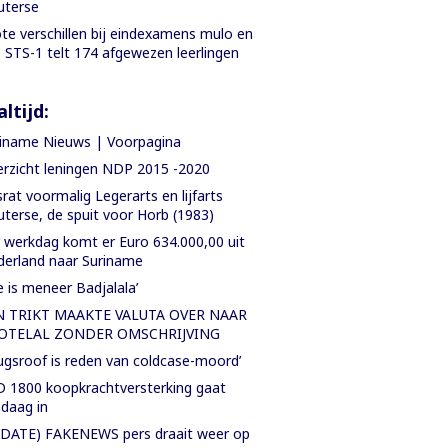
uterse
te verschillen bij eindexamens mulo en
: STS-1 telt 174 afgewezen leerlingen
ltijd:
iname Nieuws | Voorpagina
rzicht leningen NDP 2015 -2020
rat voormalig Legerarts en lijfarts
terse, de spuit voor Horb (1983)
 werkdag komt er Euro 634.000,00 uit
erland naar Suriname
e is meneer Badjalala’
N TRIKT MAAKTE VALUTA OVER NAAR
OTELAL ZONDER OMSCHRIJVING
ugsroof is reden van coldcase-moord’
 1800 koopkrachtversterking gaat
daag in
DATE) FAKENEWS pers draait weer op