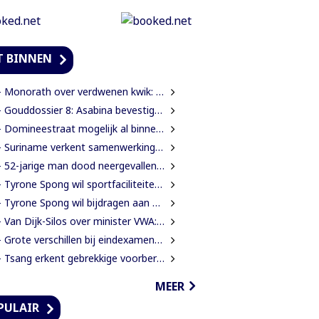
T BINNEN
Monorath over verdwenen kwik: “Als er koppen moeten rollen, dan moeten die rollen”
ouddossier 8: Asabina bevestigt goudwinning op bodem Surinamerivier: Concessie voor riviergrind
 Domineestraat mogelijk al binnen twee weken weer open
Suriname verkent samenwerking met Braziliaanse producent van radarsystemen
 52-jarige man dood neergevallen langs voetbalveld
Tyrone Spong wil sportfaciliteiten voor talentvolle Surinaamse jongeren
Tyrone Spong wil bijdragen aan ontwikkeling Surinaamse jeugd
an Dijk-Silos over minister VWA: “Zet een technocraat die inzicht heeft in de volksgezondheid”
Grote verschillen bij eindexamens mulo en lbo: STS-1 telt 174 afgewezen leerlingen
Tsang erkent gebrekkige voorbereiding rehabilitatie Domineestraat
MEER
PULAIR