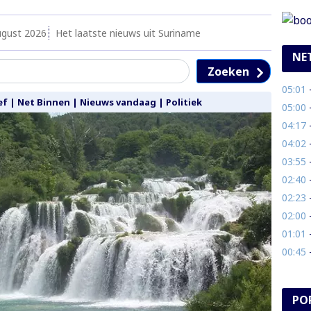
ugust 2026
Het laatste nieuws uit Suriname
NE
Zoeken
05:01
- 
ef
|
Net Binnen
|
Nieuws vandaag
|
Politiek
05:00
- G
04:17
-
04:02
- 
03:55
-
02:40
- 
02:23
- 
02:00
- V
01:01
- 
00:45
- 
PO