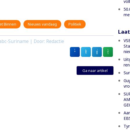
vol
50.
met
et Binnen
Nieuws vandaag
Politiek
Laat
VSB
abc-Suriname | Door: Redactie
Sta
nie
Uit
ren
Ga naar artikel
Sur
Guy
vro
SU
AM
GE
Aan
EBS
Tyr