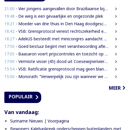
21:00
- Vier jongens aangevallen door Braziliaanse bijen tijdens leguanenjacht
19:48
- De weg is een gevaarlijke en ongezonde plek
19:21
- Moeder van drie thuis in Den Haag doodgeschoten; verdachte ex-partner opgepakt na vluchten
18:42
- VSB: Grensprotocol vereist rechtszekerheid en harde waarborgen
18:27
- AdekUS besteedt met minicongres aandacht aan cultureel erfgoed
17:50
- Goed bestuur begint met verantwoording afleggen
17:05
- Baasaron voert prijscontroles en toezicht op voedselveiligheid op
17:00
- Vermiste visser (45) dood uit Coesewijnerivier gehaald
15:54
- VSB: Ratificatie grensprotocol mag geen blanco cheque zijn
15:00
- Monorath: “Verwerpelijk zou zijn wanneer we de dingen zouden bedekken met de mantel der liefde”
MEER
POPULAIR
Van vandaag:
Suriname Nieuws | Voorpagina
Bewoners Kalebaskreek onderscheppen buitenlanders met