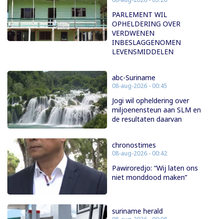
PARLEMENT WIL
OPHELDERING OVER
VERDWENEN
INBESLAGGENOMEN
LEVENSMIDDELEN
abc-Suriname
08-aug-2026 - 00:45
Jogi wil opheldering over
miljoenensteun aan SLM en
de resultaten daarvan
chronostimes
08-aug-2026 - 00:42
Pawiroredjo: “Wij laten ons
niet monddood maken”
suriname herald