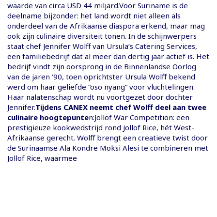
waarde van circa USD 44 miljard.Voor Suriname is de
deelname bijzonder: het land wordt niet alleen als
onderdeel van de Afrikaanse diaspora erkend, maar mag
ook zijn culinaire diversiteit tonen. In de schijnwerpers
staat chef Jennifer Wolff van Ursula’s Catering Services,
een familiebedrijf dat al meer dan dertig jaar actief is. Het
bedrijf vindt zijn oorsprong in de Binnenlandse Oorlog
van de jaren ’90, toen oprichtster Ursula Wolff bekend
werd om haar geliefde “oso nyang” voor vluchtelingen.
Haar nalatenschap wordt nu voortgezet door dochter
Jennifer.
Tijdens CANEX neemt chef Wolff deel aan twee
culinaire hoogtepunte
n:Jollof War Competition: een
prestigieuze kookwedstrijd rond Jollof Rice, hét West-
Afrikaanse gerecht. Wolff brengt een creatieve twist door
de Surinaamse Ala Kondre Moksi Alesi te combineren met
Jollof Rice, waarmee