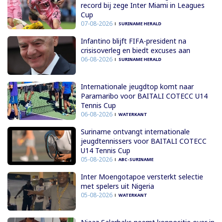
record bij zege Inter Miami in Leagues
Cup
07-08-2026
SURINAME HERALD
Infantino blijft FIFA-president na
crisisoverleg en biedt excuses aan
06-08-2026
SURINAME HERALD
Internationale jeugdtop komt naar
Paramaribo voor BAITALI COTECC U14
Tennis Cup
06-08-2026
WATERKANT
Suriname ontvangt internationale
jeugdtennissers voor BAITALI COTECC
U14 Tennis Cup
05-08-2026
ABC-SURINAME
Inter Moengotapoe versterkt selectie
met spelers uit Nigeria
05-08-2026
WATERKANT