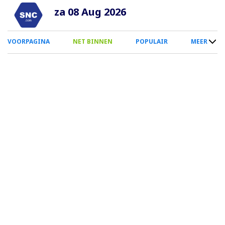
Overslaan
za 08 Aug 2026
en
naar
0
VOORPAGINA
NET BINNEN
POPULAIR
MEER
de
Smartphone
inhoud
Menu
gaan