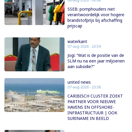
08-aug-2026 - 00:08
SSEB: pomphouders niet
verantwoordelijk voor hogere
brandstofprijs bij afschaffing
prijscap
waterkant
07-aug-2026 - 23:59
Jogi: “Wat is de positie van de
SLM nu na een jaar miljoenen
aan subsidie?”
united news
07-aug-2026 - 23:38
CARIBISCH CLUSTER ZOEKT
PARTNER VOOR NIEUWE
HAVENS EN OFFSHORE-
INFRASTRUCTUUR | OOK
SURINAME IN BEELD