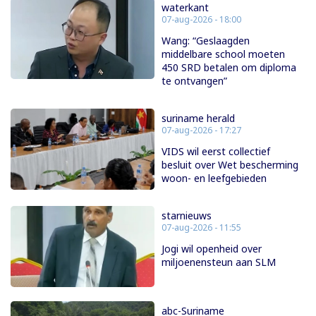
waterkant
07-aug-2026 - 18:00
Wang: “Geslaagden
middelbare school moeten
450 SRD betalen om diploma
te ontvangen”
suriname herald
07-aug-2026 - 17:27
VIDS wil eerst collectief
besluit over Wet bescherming
woon- en leefgebieden
starnieuws
07-aug-2026 - 11:55
Jogi wil openheid over
miljoenensteun aan SLM
abc-Suriname