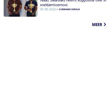
Niaaz Salarbaks neemt koppositie over in
sneldamtoernooi
05-08-2026
SURINAME HERALD
MEER