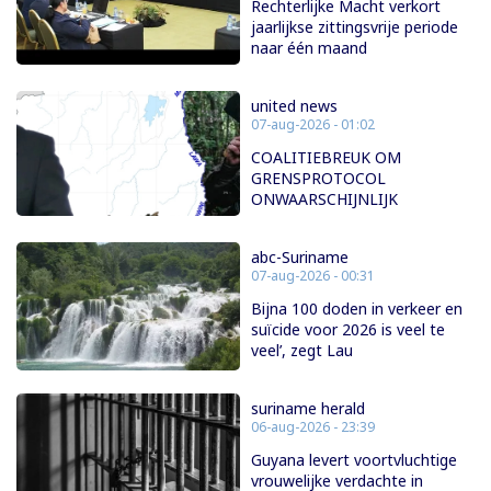
Rechterlijke Macht verkort
jaarlijkse zittingsvrije periode
naar één maand
united news
07-aug-2026 - 01:02
COALITIEBREUK OM
GRENSPROTOCOL
ONWAARSCHIJNLIJK
abc-Suriname
07-aug-2026 - 00:31
Bijna 100 doden in verkeer en
suïcide voor 2026 is veel te
veel’, zegt Lau
suriname herald
06-aug-2026 - 23:39
Guyana levert voortvluchtige
vrouwelijke verdachte in