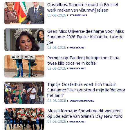
Oostelbos: Suriname moet in Brussel
werk maken van visumvrij reizen
05-08-2026
STARNIEUWS
Geen Miss Universe-deelname voor Miss
Suriname 2026 Eunike Kishundat Lioe-A-
Joe
03-08-2026
WATERKANT
Reiziger op Zanderij betrapt met bijna
twee kilo cocaïne in koffer
03-08-2026
WATERKANT
Trijntje Oosterhuis voelt zich thuis in
Suriname: “Hier ontstond mijn liefde voor
het land”
02-08-2026
SURINAME HERALD
Muziekformatie Showtime dit weekend
op 50e editie van Sranan Day New York
01-08-2026
WATERKANT