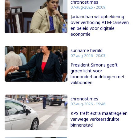
chronostimes
07-aug-2026 - 20:09
Jarbandhan wil opheldering
over verhoging ATM-tarieven
en beleid voor digitale
economie
suriname herald
07-aug-2026 - 20:03
President Simons geeft
groen licht voor
loononderhandelingen met
vakbonden
chronostimes
07-aug-2026 - 19:48
KPS treft extra maatregelen
vanwege verkeersdrukte
binnenstad