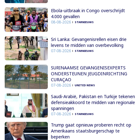
Ebola-uitbraak in Congo overschrijdt
4.000 gevallen
08-08-2026
STARNIEUWS
Sri Lanka: Gevangenisrellen eisen drie
levens te midden van overbevolking
07-08-2026
STARNIEUWS
SURINAAMSE GEVANGENISEXPERTS
ONDERSTEUNEN JEUGDINRICHTING
CURAÇAO
07-08-2026
UNITED NEWS
Saudi-Arabië, Pakistan en Turkije tekenen
defensieakkoord te midden van regionale
spanningen
07-08-2026
STARNIEUWS
Trump gaat opnieuw proberen recht op
Amerikaans staatsburgerschap te
beperken