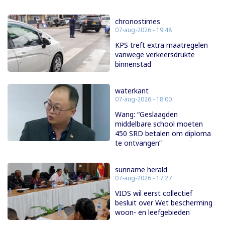
chronostimes
07-aug-2026 - 19:48
KPS treft extra maatregelen
vanwege verkeersdrukte
binnenstad
waterkant
07-aug-2026 - 18:00
Wang: “Geslaagden
middelbare school moeten
450 SRD betalen om diploma
te ontvangen”
suriname herald
07-aug-2026 - 17:27
VIDS wil eerst collectief
besluit over Wet bescherming
woon- en leefgebieden