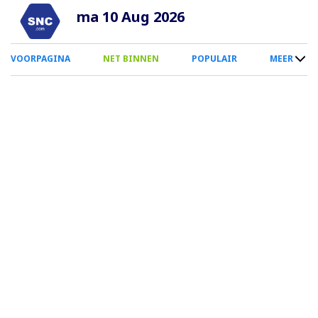
Overslaan
ma 10 Aug 2026
en
naar
0
VOORPAGINA
NET BINNEN
POPULAIR
MEER
de
Smartphone
inhoud
Menu
gaan