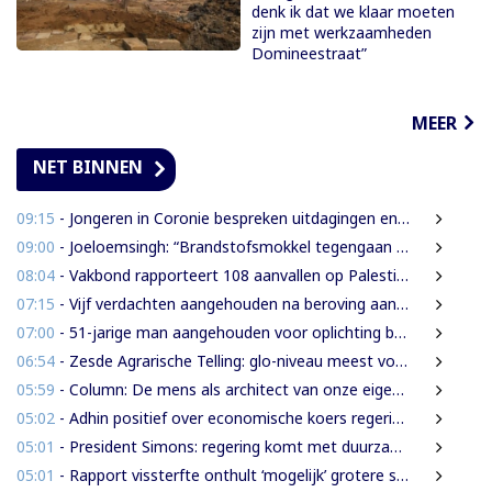
denk ik dat we klaar moeten
zijn met werkzaamheden
Domineestraat”
MEER
NET BINNEN
09:15
- Jongeren in Coronie bespreken uitdagingen en toekomst tijdens districtsjeugdcongres
09:00
- Joeloemsingh: “Brandstofsmokkel tegengaan middels kleuren van legale brandstof”
08:04
- Vakbond rapporteert 108 aanvallen op Palestijnse journalisten in juli
07:15
- Vijf verdachten aangehouden na beroving aan Rijsdijkweg
07:00
- 51-jarige man aangehouden voor oplichting bejaarde vrouw in centrum Paramaribo
06:54
- Zesde Agrarische Telling: glo-niveau meest voorkomend onder landbouwers
05:59
- Column: De mens als architect van onze eigen rampen
05:02
- Adhin positief over economische koers regering, maar wil snellere uitvoering
05:01
- President Simons: regering komt met duurzame oplossing voor grondenrechten
05:01
- Rapport vissterfte onthult ‘mogelijk’ grotere schade voor mens, dier en milieu