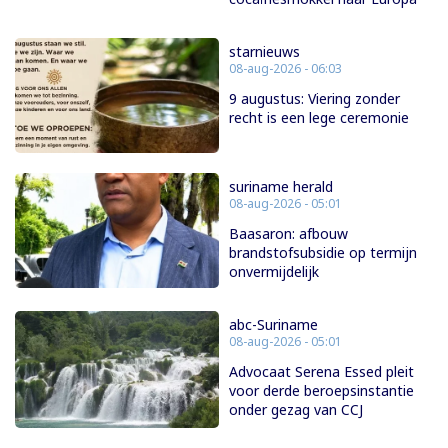
starnieuws
08-aug-2026 - 06:03
9 augustus: Viering zonder
recht is een lege ceremonie
suriname herald
08-aug-2026 - 05:01
Baasaron: afbouw
brandstofsubsidie op termijn
onvermijdelijk
abc-Suriname
08-aug-2026 - 05:01
Advocaat Serena Essed pleit
voor derde beroepsinstantie
onder gezag van CCJ