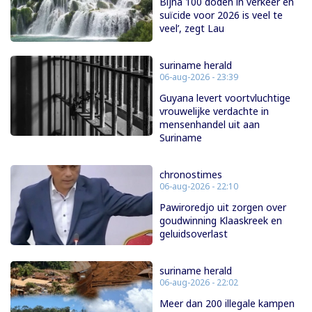
Bijna 100 doden in verkeer en
suïcide voor 2026 is veel te
veel’, zegt Lau
suriname herald
06-aug-2026 - 23:39
Guyana levert voortvluchtige
vrouwelijke verdachte in
mensenhandel uit aan
Suriname
chronostimes
06-aug-2026 - 22:10
Pawiroredjo uit zorgen over
goudwinning Klaaskreek en
geluidsoverlast
suriname herald
06-aug-2026 - 22:02
Meer dan 200 illegale kampen