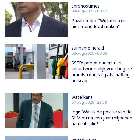
chronostimes
08-aug-2026 - 00:42
Pawiroredjo: “Wij laten ons
niet monddood maken”
suriname herald
08-aug-2026 - 00:08
SSEB: pomphouders niet
verantwoordelijk voor hogere
brandstofprijs bij afschaffing
prijscap
waterkant
07-aug-2026 - 23:59
Jogi: “Wat is de positie van de
SLM nu na een jaar miljoenen
aan subsidie?”