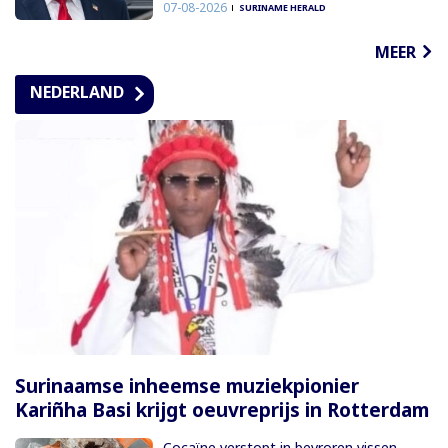
07-08-2026
SURINAME HERALD
MEER
NEDERLAND
Surinaamse inheemse muziekpionier
Kariñha Basi krijgt oeuvreprijs in Rotterdam
Cocaïne verstopt in bevroren vissen