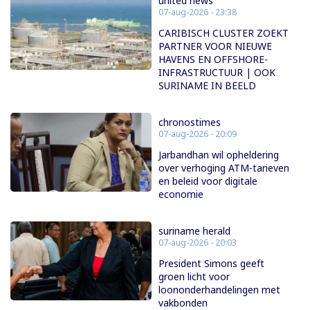
united news
07-aug-2026 - 23:38
CARIBISCH CLUSTER ZOEKT
PARTNER VOOR NIEUWE
HAVENS EN OFFSHORE-
INFRASTRUCTUUR | OOK
SURINAME IN BEELD
chronostimes
07-aug-2026 - 20:09
Jarbandhan wil opheldering
over verhoging ATM-tarieven
en beleid voor digitale
economie
suriname herald
07-aug-2026 - 20:03
President Simons geeft
groen licht voor
loononderhandelingen met
vakbonden