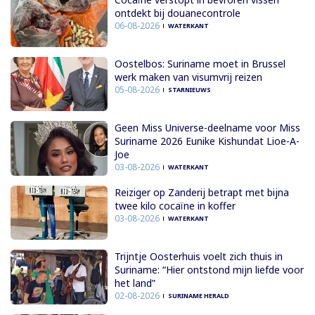
ontdekt bij douanecontrole
06-08-2026
WATERKANT
Oostelbos: Suriname moet in Brussel
werk maken van visumvrij reizen
05-08-2026
STARNIEUWS
Geen Miss Universe-deelname voor Miss
Suriname 2026 Eunike Kishundat Lioe-A-
Joe
03-08-2026
WATERKANT
Reiziger op Zanderij betrapt met bijna
twee kilo cocaïne in koffer
03-08-2026
WATERKANT
Trijntje Oosterhuis voelt zich thuis in
Suriname: “Hier ontstond mijn liefde voor
het land”
02-08-2026
SURINAME HERALD