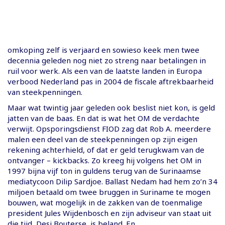
omkoping zelf is verjaard en sowieso keek men twee
decennia geleden nog niet zo streng naar betalingen in
ruil voor werk. Als een van de laatste landen in Europa
verbood Nederland pas in 2004 de fiscale aftrekbaarheid
van steekpenningen.
Maar wat twintig jaar geleden ook beslist niet kon, is geld
jatten van de baas. En dat is wat het OM de verdachte
verwijt. Opsporingsdienst FIOD zag dat Rob A. meerdere
malen een deel van de steekpenningen op zijn eigen
rekening achterhield, of dat er geld terugkwam van de
ontvanger – kickbacks. Zo kreeg hij volgens het OM in
1997 bijna vijf ton in guldens terug van de Surinaamse
mediatycoon Dilip Sardjoe. Ballast Nedam had hem zo’n 34
miljoen betaald om twee bruggen in Suriname te mogen
bouwen, wat mogelijk in de zakken van de toenmalige
president Jules Wijdenbosch en zijn adviseur van staat uit
die tijd, Desi Bouterse, is beland. En