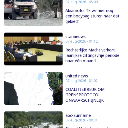
07-aug-2026 - 05:00
Abiamofo: “Ik wil niet nog
een bodybag sturen naar dat
gebied”
starnieuws
07-aug-2026 - 01:12
Rechterlijke Macht verkort
jaarlijkse zittingsvrije periode
naar één maand
united news
07-aug-2026 - 01:02
COALITIEBREUK OM
GRENSPROTOCOL
ONWAARSCHIJNLIJK
abc-Suriname
07-aug-2026 - 00:31