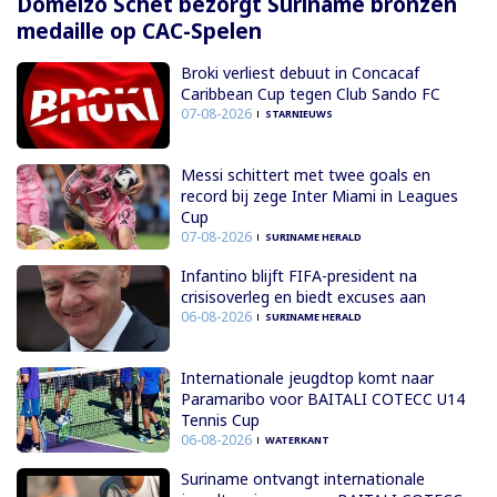
Domelzo Schet bezorgt Suriname bronzen
medaille op CAC-Spelen
Broki verliest debuut in Concacaf
Caribbean Cup tegen Club Sando FC
07-08-2026
STARNIEUWS
Messi schittert met twee goals en
record bij zege Inter Miami in Leagues
Cup
07-08-2026
SURINAME HERALD
Infantino blijft FIFA-president na
crisisoverleg en biedt excuses aan
06-08-2026
SURINAME HERALD
Internationale jeugdtop komt naar
Paramaribo voor BAITALI COTECC U14
Tennis Cup
06-08-2026
WATERKANT
Suriname ontvangt internationale