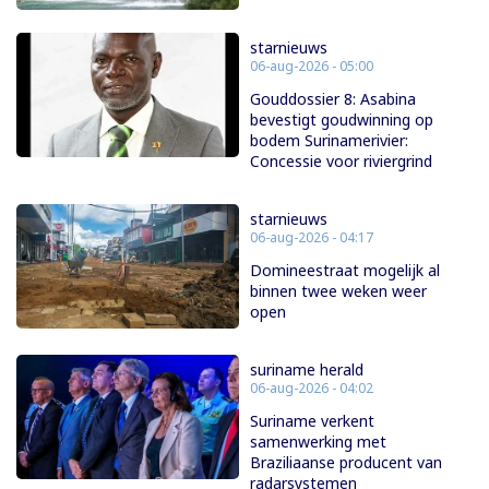
starnieuws
06-aug-2026 - 05:00
Gouddossier 8: Asabina
bevestigt goudwinning op
bodem Surinamerivier:
Concessie voor riviergrind
starnieuws
06-aug-2026 - 04:17
Domineestraat mogelijk al
binnen twee weken weer
open
suriname herald
06-aug-2026 - 04:02
Suriname verkent
samenwerking met
Braziliaanse producent van
radarsystemen