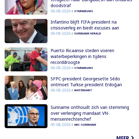
doodstraf
06-08-2026
STARNIEUWS
Infantino blijft FIFA-president na
crisisoverleg en biedt excuses aan
06-08-2026
SURINAME HERALD
Puerto Ricaanse steden voeren
waterbeperkingen in tijdens
recorddroogte
06-08-2026
STARNIEUWS
SFPC-president Georgesette Sédo
ontmoet Turkse president Erdoğan
06-08-2026
WATERKANT
Suriname onthoudt zich van stemming
over verlenging mandaat VN-
mensenrechtenchef
05-08-2026
ABC-SURINAME
MEER