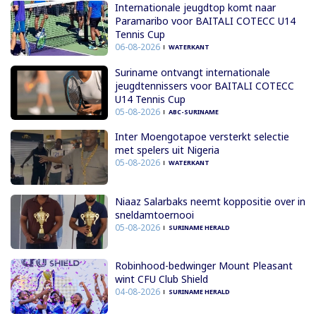
Internationale jeugdtop komt naar
Paramaribo voor BAITALI COTECC U14
Tennis Cup
06-08-2026
WATERKANT
Suriname ontvangt internationale
jeugdtennissers voor BAITALI COTECC
U14 Tennis Cup
05-08-2026
ABC-SURINAME
Inter Moengotapoe versterkt selectie
met spelers uit Nigeria
05-08-2026
WATERKANT
Niaaz Salarbaks neemt koppositie over in
sneldamtoernooi
05-08-2026
SURINAME HERALD
Robinhood-bedwinger Mount Pleasant
wint CFU Club Shield
04-08-2026
SURINAME HERALD