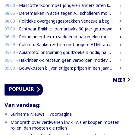
09:00
- Mascotte ‘Koni’ moet jongeren anders laten kijken naar Surinaamse houtsector
08:05
- Denemarken in actie tegen AI: scholieren moeten extra mondelinge examens doen
08:03
- Politieke overgangsgesprekken Venezuela beginnen zonder Machado
07:00
- Echtpaar Bhikhie-Joemanbaks 60 jaar getrouwd
06:48
- Politie neemt extra verkeersmaatregelen rond afgesloten Domineestraat
05:59
- Column: Banken zetten met hogere ATM-tarieven digitale economie op achterstand
05:03
- Abiamofo: ontruiming goudzoekers nodig na dodelijke risico’s in Moeroekreek en 21 Bergi
05:01
- Hakrinbank-directeur: geen verborgen motieven bij verkoop DSB-belang
05:00
- Bouwkosten blijven stijgen: prijzen in een jaar tijd gemiddeld 7,3% hoger
MEER
POPULAIR
Van vandaag:
Suriname Nieuws | Voorpagina
Monorath over verdwenen kwik: “Als er koppen moeten
rollen, dan moeten die rollen”