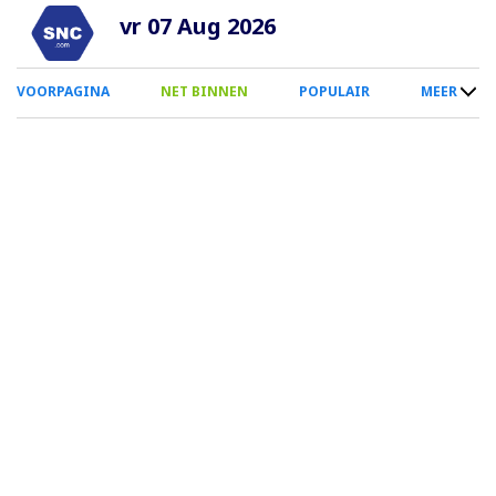
Overslaan
vr 07 Aug 2026
en
naar
0
VOORPAGINA
NET BINNEN
POPULAIR
MEER
de
Smartphone
inhoud
Menu
gaan