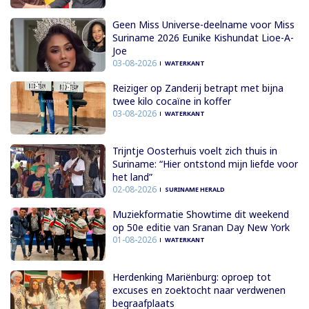
Geen Miss Universe-deelname voor Miss
Suriname 2026 Eunike Kishundat Lioe-A-
Joe
03-08-2026
WATERKANT
Reiziger op Zanderij betrapt met bijna
twee kilo cocaïne in koffer
03-08-2026
WATERKANT
Trijntje Oosterhuis voelt zich thuis in
Suriname: “Hier ontstond mijn liefde voor
het land”
02-08-2026
SURINAME HERALD
Muziekformatie Showtime dit weekend
op 50e editie van Sranan Day New York
01-08-2026
WATERKANT
Herdenking Mariënburg: oproep tot
excuses en zoektocht naar verdwenen
begraafplaats