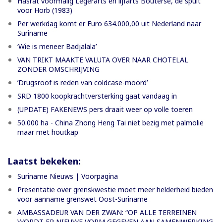
Hasrat voormalig Legerarts en lijfarts Bouterse, de spuit
voor Horb (1983)
Per werkdag komt er Euro 634.000,00 uit Nederland naar
Suriname
‘Wie is meneer Badjalala’
VAN TRIKT MAAKTE VALUTA OVER NAAR CHOTELAL
ZONDER OMSCHRIJVING
’Drugsroof is reden van coldcase-moord’
SRD 1800 koopkrachtversterking gaat vandaag in
(UPDATE) FAKENEWS pers draait weer op volle toeren
50.000 ha - China Zhong Heng Tai niet bezig met palmolie
maar met houtkap
Laatst bekeken:
Suriname Nieuws | Voorpagina
Presentatie over grenskwestie moet meer helderheid bieden
voor aanname grenswet Oost-Suriname
AMBASSADEUR VAN DER ZWAN: “OP ALLE TERREINEN
WORDT ER NIEUWE VORM GEGEVEN AAN SAMENWERKING