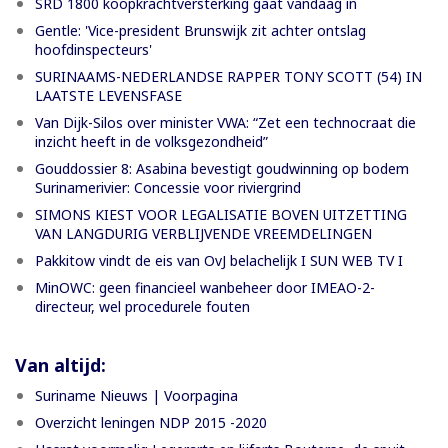
SRD 1800 koopkrachtversterking gaat vandaag in
Gentle: 'Vice-president Brunswijk zit achter ontslag
hoofdinspecteurs'
SURINAAMS-NEDERLANDSE RAPPER TONY SCOTT (54) IN
LAATSTE LEVENSFASE
Van Dijk-Silos over minister VWA: “Zet een technocraat die
inzicht heeft in de volksgezondheid”
Gouddossier 8: Asabina bevestigt goudwinning op bodem
Surinamerivier: Concessie voor riviergrind
SIMONS KIEST VOOR LEGALISATIE BOVEN UITZETTING
VAN LANGDURIG VERBLIJVENDE VREEMDELINGEN
Pakkitow vindt de eis van OvJ belachelijk I SUN WEB TV I
MinOWC: geen financieel wanbeheer door IMEAO-2-
directeur, wel procedurele fouten
Van altijd:
Suriname Nieuws | Voorpagina
Overzicht leningen NDP 2015 -2020