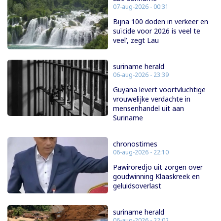
07-aug-2026 - 00:31
Bijna 100 doden in verkeer en
suïcide voor 2026 is veel te
veel’, zegt Lau
suriname herald
06-aug-2026 - 23:39
Guyana levert voortvluchtige
vrouwelijke verdachte in
mensenhandel uit aan
Suriname
chronostimes
06-aug-2026 - 22:10
Pawiroredjo uit zorgen over
goudwinning Klaaskreek en
geluidsoverlast
suriname herald
06-aug-2026 - 22:02