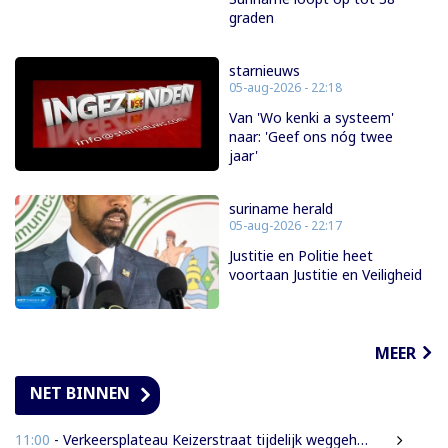
graden
starnieuws
05-aug-2026 - 22:18
Van 'Wo kenki a systeem'
naar: 'Geef ons nóg twee
jaar'
suriname herald
05-aug-2026 - 22:17
Justitie en Politie heet
voortaan Justitie en Veiligheid
MEER
NET BINNEN
11:00
- Verkeersplateau Keizerstraat tijdelijk weggehaald vanwege chaos rond Domineestraat