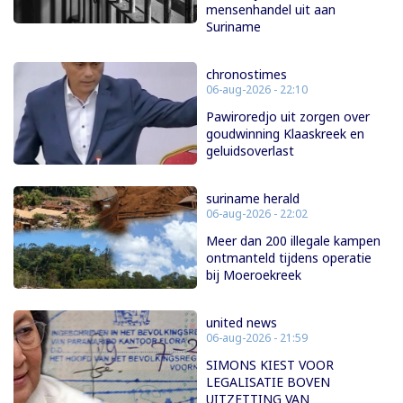
mensenhandel uit aan
Suriname
chronostimes
06-aug-2026 - 22:10
Pawiroredjo uit zorgen over
goudwinning Klaaskreek en
geluidsoverlast
suriname herald
06-aug-2026 - 22:02
Meer dan 200 illegale kampen
ontmanteld tijdens operatie
bij Moeroekreek
united news
06-aug-2026 - 21:59
SIMONS KIEST VOOR
LEGALISATIE BOVEN
UITZETTING VAN