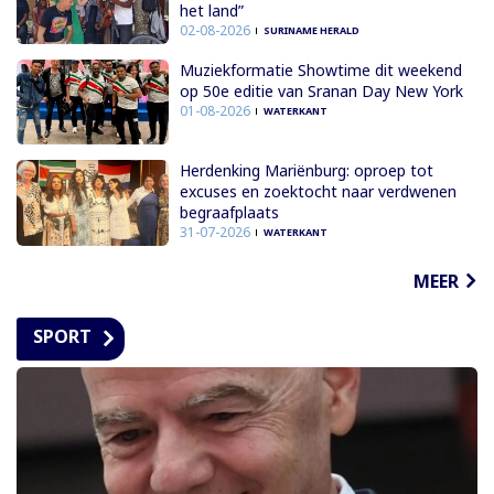
het land”
02-08-2026
SURINAME HERALD
Muziekformatie Showtime dit weekend
op 50e editie van Sranan Day New York
01-08-2026
WATERKANT
Herdenking Mariënburg: oproep tot
excuses en zoektocht naar verdwenen
begraafplaats
31-07-2026
WATERKANT
MEER
SPORT