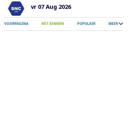
Overslaan
vr 07 Aug 2026
en
naar
0
VOORPAGINA
NET BINNEN
POPULAIR
MEER
de
Smartphone
inhoud
Menu
gaan