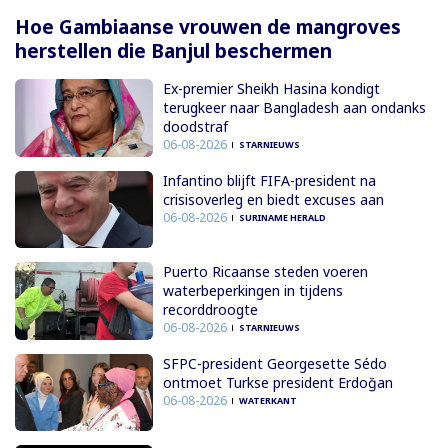
Hoe Gambiaanse vrouwen de mangroves
herstellen die Banjul beschermen
Ex-premier Sheikh Hasina kondigt
terugkeer naar Bangladesh aan ondanks
doodstraf
06-08-2026
STARNIEUWS
Infantino blijft FIFA-president na
crisisoverleg en biedt excuses aan
06-08-2026
SURINAME HERALD
Puerto Ricaanse steden voeren
waterbeperkingen in tijdens
recorddroogte
06-08-2026
STARNIEUWS
SFPC-president Georgesette Sédo
ontmoet Turkse president Erdoğan
06-08-2026
WATERKANT