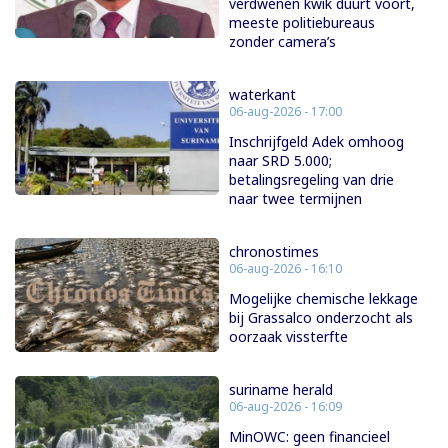
verdwenen kwik duurt voort,
meeste politiebureaus
zonder camera’s
waterkant
06-aug-2026 - 17:00
Inschrijfgeld Adek omhoog
naar SRD 5.000;
betalingsregeling van drie
naar twee termijnen
chronostimes
06-aug-2026 - 16:10
Mogelijke chemische lekkage
bij Grassalco onderzocht als
oorzaak vissterfte
suriname herald
06-aug-2026 - 16:09
MinOWC: geen financieel