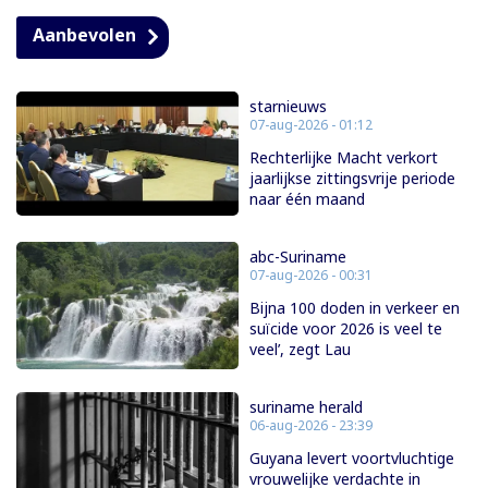
Aanbevolen
starnieuws
07-aug-2026 - 01:12
Rechterlijke Macht verkort
jaarlijkse zittingsvrije periode
naar één maand
abc-Suriname
07-aug-2026 - 00:31
Bijna 100 doden in verkeer en
suïcide voor 2026 is veel te
veel’, zegt Lau
suriname herald
06-aug-2026 - 23:39
Guyana levert voortvluchtige
vrouwelijke verdachte in