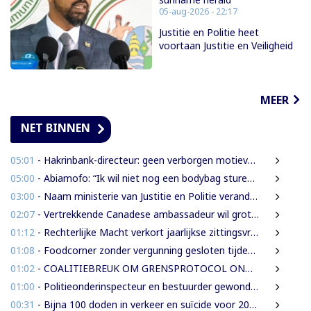
05-aug-2026 - 22:17
Justitie en Politie heet
voortaan Justitie en Veiligheid
MEER
NET BINNEN
05:01
- Hakrinbank-directeur: geen verborgen motieven bij verkoop DSB-belang
05:00
- Abiamofo: “Ik wil niet nog een bodybag sturen naar dat gebied”
03:00
- Naam ministerie van Justitie en Politie verandert naar Justitie en Veiligheid
02:07
- Vertrekkende Canadese ambassadeur wil grotere rol voor Canada in Suriname
01:12
- Rechterlijke Macht verkort jaarlijkse zittingsvrije periode naar één maand
01:08
- Foodcorner zonder vergunning gesloten tijdens derde dag integrale controles
01:02
- COALITIEBREUK OM GRENSPROTOCOL ONWAARSCHIJNLIJK
01:00
- Politieonderinspecteur en bestuurder gewond nadat auto over de kop slaat
00:31
- Bijna 100 doden in verkeer en suïcide voor 2026 is veel te veel’, zegt Lau