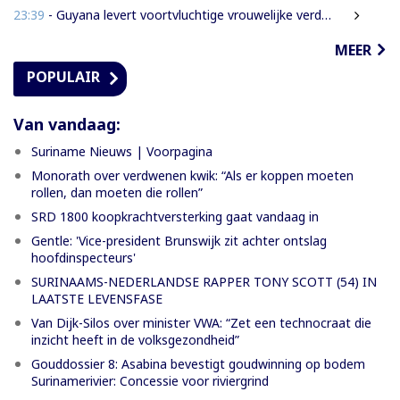
23:39
- Guyana levert voortvluchtige vrouwelijke verdachte in mensenhandel uit aan Suriname
MEER
POPULAIR
Van vandaag:
Suriname Nieuws | Voorpagina
Monorath over verdwenen kwik: “Als er koppen moeten
rollen, dan moeten die rollen”
SRD 1800 koopkrachtversterking gaat vandaag in
Gentle: 'Vice-president Brunswijk zit achter ontslag
hoofdinspecteurs'
SURINAAMS-NEDERLANDSE RAPPER TONY SCOTT (54) IN
LAATSTE LEVENSFASE
Van Dijk-Silos over minister VWA: “Zet een technocraat die
inzicht heeft in de volksgezondheid”
Gouddossier 8: Asabina bevestigt goudwinning op bodem
Surinamerivier: Concessie voor riviergrind