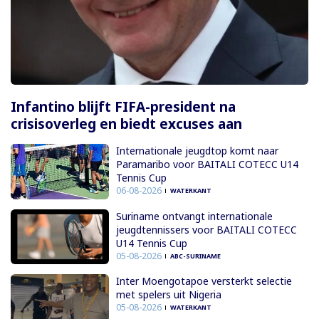
Infantino blijft FIFA-president na
crisisoverleg en biedt excuses aan
Internationale jeugdtop komt naar
Paramaribo voor BAITALI COTECC U14
Tennis Cup
06-08-2026
WATERKANT
Suriname ontvangt internationale
jeugdtennissers voor BAITALI COTECC
U14 Tennis Cup
05-08-2026
ABC-SURINAME
Inter Moengotapoe versterkt selectie
met spelers uit Nigeria
05-08-2026
WATERKANT