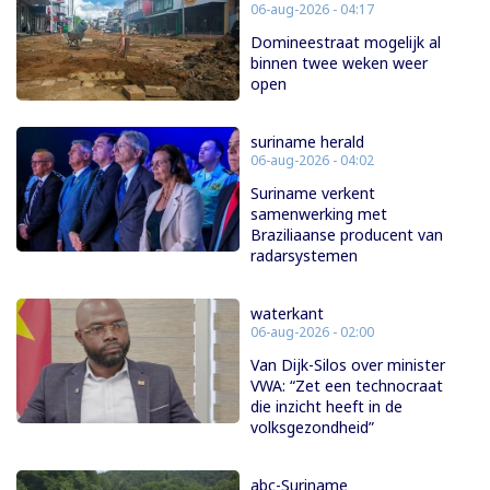
06-aug-2026 - 04:17
Domineestraat mogelijk al
binnen twee weken weer
open
suriname herald
06-aug-2026 - 04:02
Suriname verkent
samenwerking met
Braziliaanse producent van
radarsystemen
waterkant
06-aug-2026 - 02:00
Van Dijk-Silos over minister
VWA: “Zet een technocraat
die inzicht heeft in de
volksgezondheid”
abc-Suriname