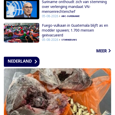
Suriname onthoudt zich van stemming
over verlenging mandaat VN-
mensenrechtenchef
05-08-2026
ABC-SURINAME
Fuego-vulkaan in Guatemala blijft as en
modder spuwen; 1.700 mensen
geëvacueerd
05-08-2026
STARNIEUWS
MEER
NEDERLAND