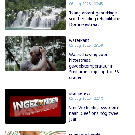
06-aug-2026 - 00:45
Tsang erkent gebrekkige
voorbereiding rehabilitatie
Domineestraat
waterkant
05-aug-2026 - 23:59
Waarschuwing voor
hittestress:
gevoelstemperatuur in
Suriname loopt op tot 38
graden
starnieuws
05-aug-2026 - 22:18
Van 'Wo kenki a systeem'
naar: 'Geef ons nóg twee
jaar'
suriname herald