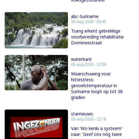
abc-Suriname
06-aug-2026 - 00:45
Tsang erkent gebrekkige
voorbereiding rehabilitatie
Domineestraat
waterkant
05-aug-2026 - 23:59
Waarschuwing voor
hittestress:
gevoelstemperatuur in
Suriname loopt op tot 38
graden
starnieuws
05-aug-2026 - 22:18
Van 'Wo kenki a systeem'
naar: 'Geef ons nóg twee