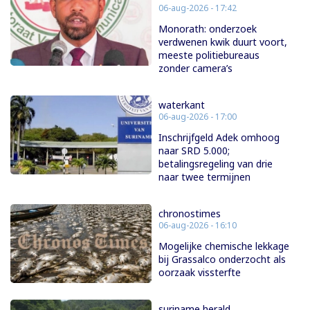
06-aug-2026 - 17:42
Monorath: onderzoek
verdwenen kwik duurt voort,
meeste politiebureaus
zonder camera’s
waterkant
06-aug-2026 - 17:00
Inschrijfgeld Adek omhoog
naar SRD 5.000;
betalingsregeling van drie
naar twee termijnen
chronostimes
06-aug-2026 - 16:10
Mogelijke chemische lekkage
bij Grassalco onderzocht als
oorzaak vissterfte
suriname herald