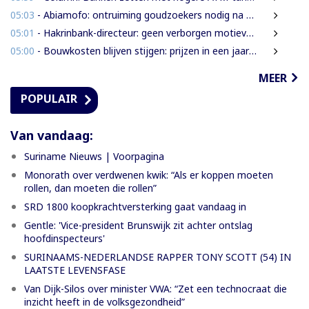
05:03
- Abiamofo: ontruiming goudzoekers nodig na dodelijke risico’s in Moeroekreek en 21 Bergi
05:01
- Hakrinbank-directeur: geen verborgen motieven bij verkoop DSB-belang
05:00
- Bouwkosten blijven stijgen: prijzen in een jaar tijd gemiddeld 7,3% hoger
MEER
POPULAIR
Van vandaag:
Suriname Nieuws | Voorpagina
Monorath over verdwenen kwik: “Als er koppen moeten
rollen, dan moeten die rollen”
SRD 1800 koopkrachtversterking gaat vandaag in
Gentle: 'Vice-president Brunswijk zit achter ontslag
hoofdinspecteurs'
SURINAAMS-NEDERLANDSE RAPPER TONY SCOTT (54) IN
LAATSTE LEVENSFASE
Van Dijk-Silos over minister VWA: “Zet een technocraat die
inzicht heeft in de volksgezondheid”