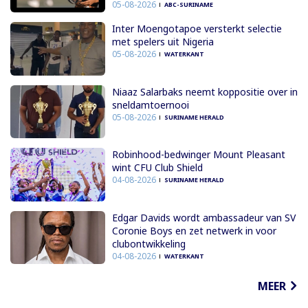
05-08-2026
ABC-SURINAME
Inter Moengotapoe versterkt selectie
met spelers uit Nigeria
05-08-2026
WATERKANT
Niaaz Salarbaks neemt koppositie over in
sneldamtoernooi
05-08-2026
SURINAME HERALD
Robinhood-bedwinger Mount Pleasant
wint CFU Club Shield
04-08-2026
SURINAME HERALD
Edgar Davids wordt ambassadeur van SV
Coronie Boys en zet netwerk in voor
clubontwikkeling
04-08-2026
WATERKANT
MEER