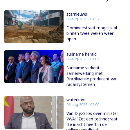
starnieuws
06-aug-2026 - 04:17
Domineestraat mogelijk al
binnen twee weken weer
open
suriname herald
06-aug-2026 - 04:02
Suriname verkent
samenwerking met
Braziliaanse producent van
radarsystemen
waterkant
06-aug-2026 - 02:00
Van Dijk-Silos over minister
VWA: “Zet een technocraat
die inzicht heeft in de
volksgezondheid”