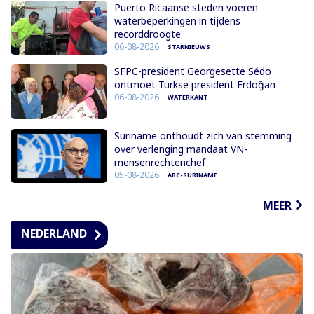
Puerto Ricaanse steden voeren
waterbeperkingen in tijdens
recorddroogte
06-08-2026
STARNIEUWS
SFPC-president Georgesette Sédo
ontmoet Turkse president Erdoğan
06-08-2026
WATERKANT
Suriname onthoudt zich van stemming
over verlenging mandaat VN-
mensenrechtenchef
05-08-2026
ABC-SURINAME
MEER
NEDERLAND