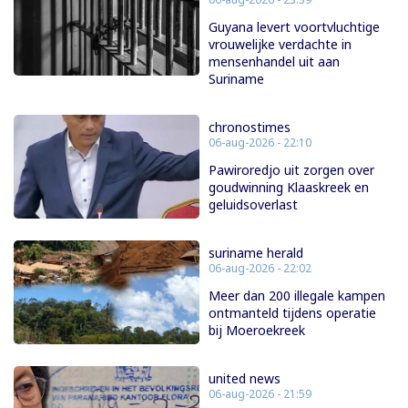
Guyana levert voortvluchtige
vrouwelijke verdachte in
mensenhandel uit aan
Suriname
chronostimes
06-aug-2026 - 22:10
Pawiroredjo uit zorgen over
goudwinning Klaaskreek en
geluidsoverlast
suriname herald
06-aug-2026 - 22:02
Meer dan 200 illegale kampen
ontmanteld tijdens operatie
bij Moeroekreek
united news
06-aug-2026 - 21:59