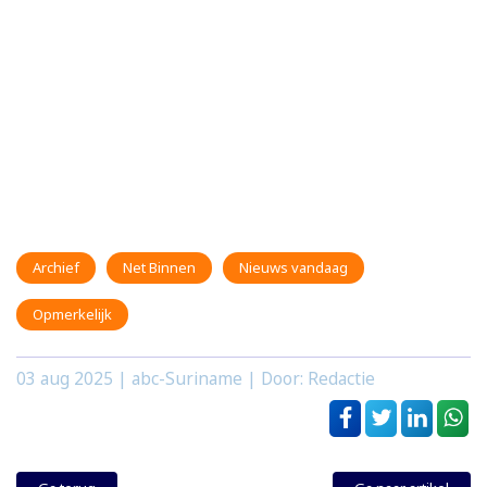
Archief
Net Binnen
Nieuws vandaag
Opmerkelijk
03 aug 2025
| abc-Suriname | Door: Redactie