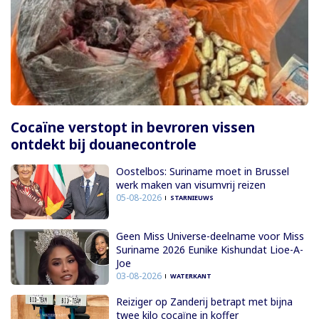
Cocaïne verstopt in bevroren vissen
ontdekt bij douanecontrole
Oostelbos: Suriname moet in Brussel
werk maken van visumvrij reizen
05-08-2026
STARNIEUWS
Geen Miss Universe-deelname voor Miss
Suriname 2026 Eunike Kishundat Lioe-A-
Joe
03-08-2026
WATERKANT
Reiziger op Zanderij betrapt met bijna
twee kilo cocaïne in koffer