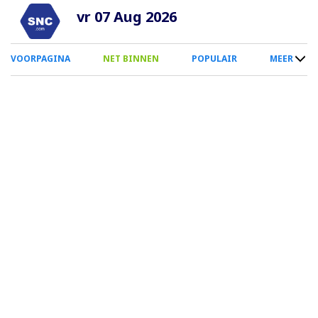
Overslaan
vr 07 Aug 2026
en
naar
0
VOORPAGINA
NET BINNEN
POPULAIR
MEER
de
Smartphone
inhoud
Menu
gaan