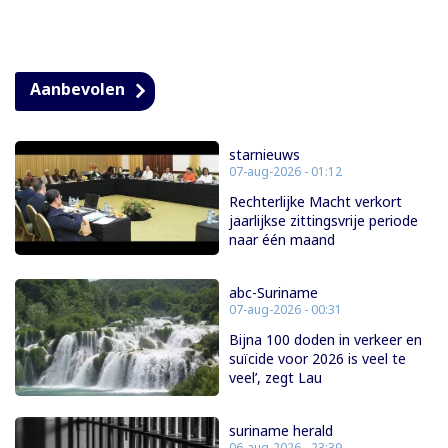
Aanbevolen
starnieuws
07-aug-2026 - 01:12
Rechterlijke Macht verkort
jaarlijkse zittingsvrije periode
naar één maand
abc-Suriname
07-aug-2026 - 00:31
Bijna 100 doden in verkeer en
suïcide voor 2026 is veel te
veel’, zegt Lau
suriname herald
06-aug-2026 - 23:39