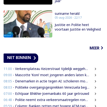
jaar'
suriname herald
05-aug-2026 - 22:17
Justitie en Politie heet
voortaan Justitie en Veiligheid
MEER
NET BINNEN
11:00
- Verkeersplateau Keizerstraat tijdelijk weggehaald vanwege chaos rond Domineestraat
09:00
- Mascotte ‘Koni’ moet jongeren anders laten kijken naar Surinaamse houtsector
08:05
- Denemarken in actie tegen AI: scholieren moeten extra mondelinge examens doen
08:03
- Politieke overgangsgesprekken Venezuela beginnen zonder Machado
07:00
- Echtpaar Bhikhie-Joemanbaks 60 jaar getrouwd
06:48
- Politie neemt extra verkeersmaatregelen rond afgesloten Domineestraat
05:59
- Column: Banken zetten met hogere ATM-tarieven digitale economie op achterstand