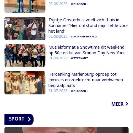
03-08-2026
WATERKANT
Trijntje Oosterhuis voelt zich thuis in
Suriname: “Hier ontstond mijn liefde voor
het land”
02-08-2026
SURINAME HERALD
Muziekformatie Showtime dit weekend
op 50e editie van Sranan Day New York
01-08-2026
WATERKANT
Herdenking Mariënburg: oproep tot
excuses en zoektocht naar verdwenen
begraafplaats
31-07-2026
WATERKANT
MEER
SPORT