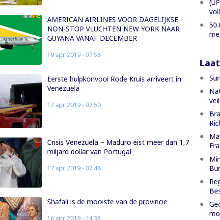
(UP
vol
AMERICAN AIRLINES VOOR DAGELIJKSE
50.
NON-STOP VLUCHTEN NEW YORK NAAR
met
GUYANA VANAF DECEMBER
19 apr 2019 - 07:58
Laat
Sur
Eerste hulpkonvooi Rode Kruis arriveert in
Venezuela
Nat
vei
17 apr 2019 - 07:50
Bra
Ric
Man
Crisis Venezuela – Maduro eist meer dan 1,7
Fr
miljard dollar van Portugal
Min
Bur
17 apr 2019 - 07:48
Reg
Bes
Shafali is de mooiste van de provincie
Geo
mog
16 apr 2019 - 14:33