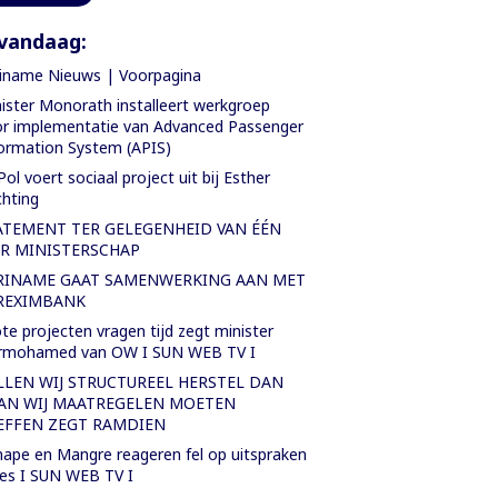
vandaag:
iname Nieuws | Voorpagina
ister Monorath installeert werkgroep
r implementatie van Advanced Passenger
ormation System (APIS)
Pol voert sociaal project uit bij Esther
chting
ATEMENT TER GELEGENHEID VAN ÉÉN
AR MINISTERSCHAP
RINAME GAAT SAMENWERKING AAN MET
REXIMBANK
te projecten vragen tijd zegt minister
rmohamed van OW I SUN WEB TV I
LLEN WIJ STRUCTUREEL HERSTEL DAN
AN WIJ MAATREGELEN MOETEN
EFFEN ZEGT RAMDIEN
ape en Mangre reageren fel op uitspraken
es I SUN WEB TV I