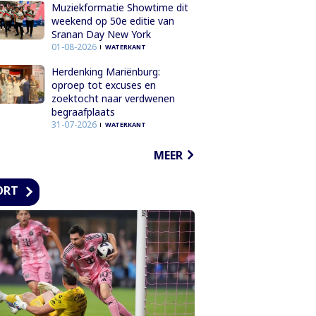
Muziekformatie Showtime dit
weekend op 50e editie van
Sranan Day New York
01-08-2026
WATERKANT
Herdenking Mariënburg:
oproep tot excuses en
zoektocht naar verdwenen
begraafplaats
31-07-2026
WATERKANT
MEER
ORT