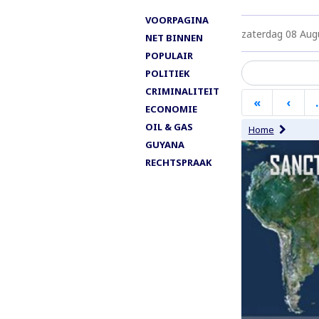
VOORPAGINA
zaterdag 08 Aug
NET BINNEN
POPULAIR
POLITIEK
CRIMINALITEIT
Paginering
«
Eerste
‹
Vori
ECONOMIE
pagina
pagi
OIL & GAS
Home
GUYANA
RECHTSPRAAK