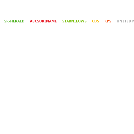
Overslaan
en
naar
SR-HERALD
ABCSURINAME
STARNIEUWS
CDS
KPS
UNITED 
de
inhoud
gaan