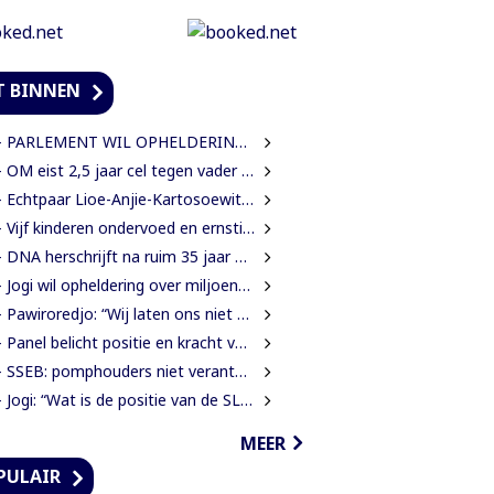
T BINNEN
PARLEMENT WIL OPHELDERING OVER VERDWENEN INBESLAGGENOMEN LEVENSMIDDELEN
OM eist 2,5 jaar cel tegen vader in zaak rond mishandeling en verwaarlozing
 Echtpaar Lioe-Anjie-Kartosoewito 50 jaar getrouwd
Vijf kinderen ondervoed en ernstig verwaarloosd: 2,5 jaar cel geëist tegen vader
 DNA herschrijft na ruim 35 jaar eigen spelregels
Jogi wil opheldering over miljoenensteun aan SLM en de resultaten daarvan
 Pawiroredjo: “Wij laten ons niet monddood maken”
 Panel belicht positie en kracht van Inheemsen
SEB: pomphouders niet verantwoordelijk voor hogere brandstofprijs bij afschaffing prijscap
Jogi: “Wat is de positie van de SLM nu na een jaar miljoenen aan subsidie?”
MEER
PULAIR