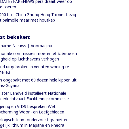
DATE) FAKENEWS pers draait weer op
le toeren
000 ha - China Zhong Heng Tai niet bezig
 palmolie maar met houtkap
st bekeken:
iname Nieuws | Voorpagina
ionale commissies moeten efficiëntie en
ligheid op luchthavens verhogen
nd uitgebroken in verlaten woning te
helieu
 opgepakt met 68 dozen hele kippen uit
ans-Guyana
ister Landveld installeert Nationale
gerluchtvaart Faciliteringscommissie
ering en VIDS bespreken Wet
cherming Woon- en Leefgebieden
logisch team onderzoekt graniet en
elijk lithium in Mapane en Phedra