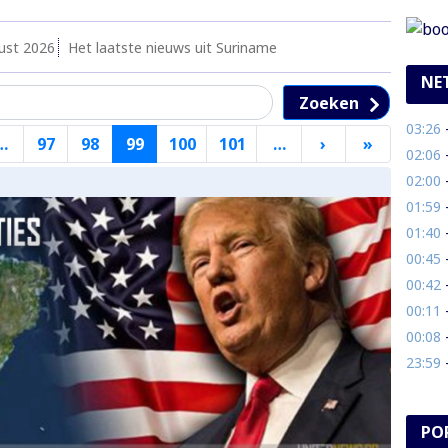
ust 2026
Het laatste nieuws uit Suriname
NE
Zoeken
03:26
- 
ge
…
97
98
99
100
101
…
›
Volgende
»
Laatste
02:06
- 
na
pagina
pagina
02:00
-
01:59
- 
01:40
-
00:45
- 
00:42
-
00:11
-
00:08
- S
23:59
- 
PO