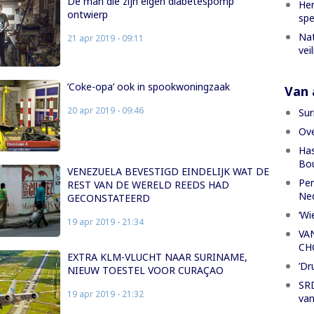
De man die zijn eigen diabetespomp
Her
ontwierp
spe
Nat
21 apr 2019 - 09:11
vei
’Coke-opa’ ook in spookwoningzaak
Van a
20 apr 2019 - 09:46
Sur
Ove
Has
Bou
VENEZUELA BEVESTIGD EINDELIJK WAT DE
Per
REST VAN DE WERELD REEDS HAD
Ned
GECONSTATEERD
‘Wi
19 apr 2019 - 21:34
VA
CH
EXTRA KLM-VLUCHT NAAR SURINAME,
’Dr
NIEUW TOESTEL VOOR CURAÇAO
SRD
19 apr 2019 - 21:32
van