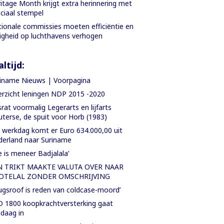
itage Month krijgt extra herinnering met
ciaal stempel
ionale commissies moeten efficiëntie en
ligheid op luchthavens verhogen
ltijd:
iname Nieuws | Voorpagina
rzicht leningen NDP 2015 -2020
rat voormalig Legerarts en lijfarts
terse, de spuit voor Horb (1983)
 werkdag komt er Euro 634.000,00 uit
erland naar Suriname
e is meneer Badjalala’
N TRIKT MAAKTE VALUTA OVER NAAR
OTELAL ZONDER OMSCHRIJVING
ugsroof is reden van coldcase-moord’
 1800 koopkrachtversterking gaat
daag in