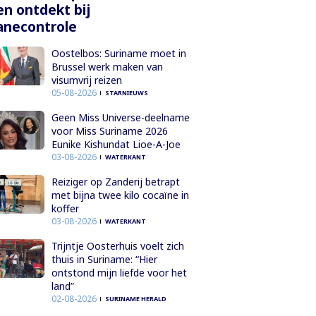
en ontdekt bij
anecontrole
Oostelbos: Suriname moet in
Brussel werk maken van
visumvrij reizen
05-08-2026
STARNIEUWS
Geen Miss Universe-deelname
voor Miss Suriname 2026
Eunike Kishundat Lioe-A-Joe
03-08-2026
WATERKANT
Reiziger op Zanderij betrapt
met bijna twee kilo cocaïne in
koffer
03-08-2026
WATERKANT
Trijntje Oosterhuis voelt zich
thuis in Suriname: “Hier
ontstond mijn liefde voor het
land”
02-08-2026
SURINAME HERALD