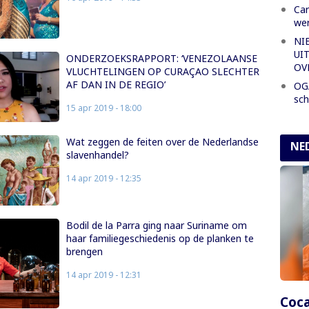
Car
wer
NI
UI
ONDERZOEKSRAPPORT: ‘VENEZOLAANSE
OV
VLUCHTELINGEN OP CURAÇAO SLECHTER
AF DAN IN DE REGIO’
OGA
sch
15 apr 2019 - 18:00
Wat zeggen de feiten over de Nederlandse
NE
slavenhandel?
14 apr 2019 - 12:35
Bodil de la Parra ging naar Suriname om
haar familiegeschiedenis op de planken te
brengen
14 apr 2019 - 12:31
Coca