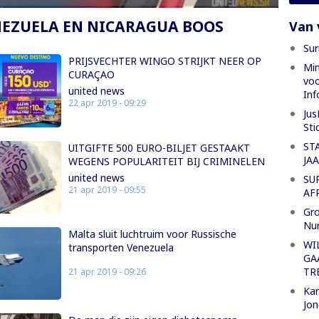
NEZUELA EN NICARAGUA BOOS
Van 
Sur
PRIJSVECHTER WINGO STRIJKT NEER OP
Min
CURAÇAO
voo
united news
Inf
22 apr 2019 - 09:29
Jus
Sti
ST
UITGIFTE 500 EURO-BILJET GESTAAKT
JA
WEGENS POPULARITEIT BIJ CRIMINELEN
united news
SU
21 apr 2019 - 09:55
AF
Gro
Nu
Malta sluit luchtruim voor Russische
WI
transporten Venezuela
GA
TR
21 apr 2019 - 09:26
Kan
Jon