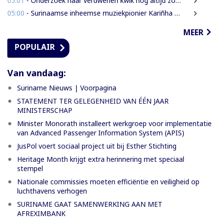
05:01
- Onderzoek naar verdwenen kwik nog altijd zonder resultaat
05:00
- Surinaamse inheemse muziekpionier Kariñha Basi krijgt oeuvreprijs in Rotterdam
MEER
POPULAIR
Van vandaag:
Suriname Nieuws | Voorpagina
STATEMENT TER GELEGENHEID VAN ÉÉN JAAR
MINISTERSCHAP
Minister Monorath installeert werkgroep voor implementatie
van Advanced Passenger Information System (APIS)
JusPol voert sociaal project uit bij Esther Stichting
Heritage Month krijgt extra herinnering met speciaal
stempel
Nationale commissies moeten efficiëntie en veiligheid op
luchthavens verhogen
SURINAME GAAT SAMENWERKING AAN MET
AFREXIMBANK