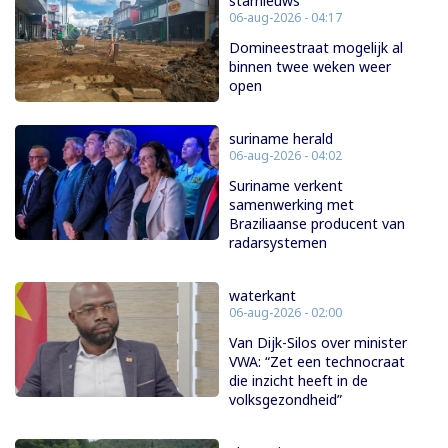
starnieuws
06-aug-2026 - 04:17
Domineestraat mogelijk al
binnen twee weken weer
open
suriname herald
06-aug-2026 - 04:02
Suriname verkent
samenwerking met
Braziliaanse producent van
radarsystemen
waterkant
06-aug-2026 - 02:00
Van Dijk-Silos over minister
VWA: “Zet een technocraat
die inzicht heeft in de
volksgezondheid”