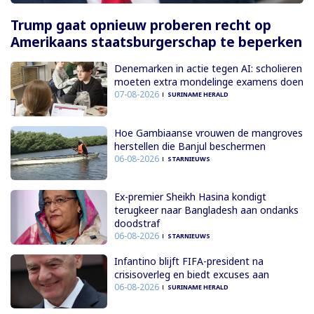
Trump gaat opnieuw proberen recht op
Amerikaans staatsburgerschap te beperken
Denemarken in actie tegen AI: scholieren
moeten extra mondelinge examens doen
07-08-2026
SURINAME HERALD
Hoe Gambiaanse vrouwen de mangroves
herstellen die Banjul beschermen
06-08-2026
STARNIEUWS
Ex-premier Sheikh Hasina kondigt
terugkeer naar Bangladesh aan ondanks
doodstraf
06-08-2026
STARNIEUWS
Infantino blijft FIFA-president na
crisisoverleg en biedt excuses aan
06-08-2026
SURINAME HERALD