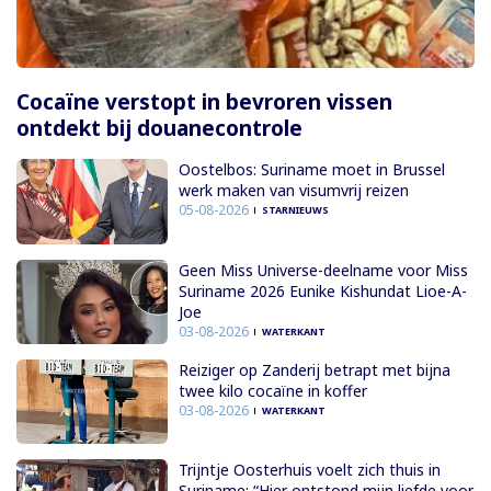
Cocaïne verstopt in bevroren vissen
ontdekt bij douanecontrole
Oostelbos: Suriname moet in Brussel
werk maken van visumvrij reizen
05-08-2026
STARNIEUWS
Geen Miss Universe-deelname voor Miss
Suriname 2026 Eunike Kishundat Lioe-A-
Joe
03-08-2026
WATERKANT
Reiziger op Zanderij betrapt met bijna
twee kilo cocaïne in koffer
03-08-2026
WATERKANT
Trijntje Oosterhuis voelt zich thuis in
Suriname: “Hier ontstond mijn liefde voor