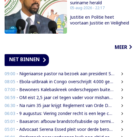
suriname herald
05-aug-2026 - 22:17
Justitie en Politie heet
voortaan Justitie en Veiligheid
MEER
NET BINNEN
09:00
- Nigeriaanse pastor na bezoek aan president Simons: ‘Toename van rijkdom in Suriname’
08:05
- Ebola-uitbraak in Congo overschrijdt 4.000 gevallen
07:00
- Bewoners Kalebaskreek onderscheppen buitenlanders met illegaal geweer en communicatieapparatuur
06:59
- OM eist 2,5 jaar cel tegen vader voor mishandeling en verwaarlozing van gezin
06:30
- Na ruim 35 jaar krijgt Reglement van Orde DNA grondige herziening
06:03
- 9 augustus: Viering zonder recht is een lege ceremonie
05:01
- Baasaron: afbouw brandstofsubsidie op termijn onvermijdelijk
05:01
- Advocaat Serena Essed pleit voor derde beroepsinstantie onder gezag van CCJ