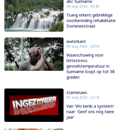
abc-Suriname
06-aug-2026 - 00:45
Tsang erkent gebrekkige
voorbereiding rehabilitatie
Domineestraat
waterkant
05-aug-2026 - 23:59
Waarschuwing voor
hittestress:
gevoelstemperatuur in
Suriname loopt op tot 38
graden
starnieuws
05-aug-2026 - 22:18
Van 'Wo kenki a systeem'
naar: 'Geef ons nóg twee
jaar'