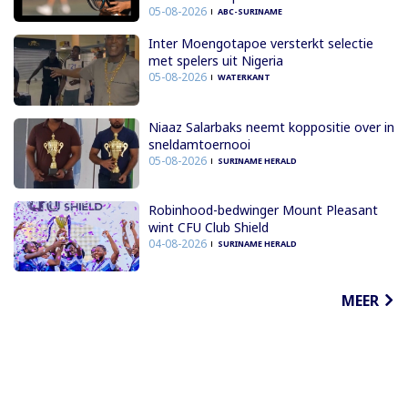
05-08-2026
ABC-SURINAME
Inter Moengotapoe versterkt selectie
met spelers uit Nigeria
05-08-2026
WATERKANT
Niaaz Salarbaks neemt koppositie over in
sneldamtoernooi
05-08-2026
SURINAME HERALD
Robinhood-bedwinger Mount Pleasant
wint CFU Club Shield
04-08-2026
SURINAME HERALD
MEER