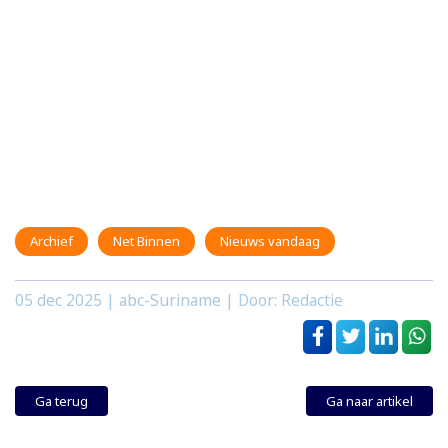
Archief
Net Binnen
Nieuws vandaag
05 dec 2025
| abc-Suriname | Door: Redactie
Ga terug
Ga naar artikel