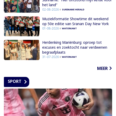
het land”
02-08-2026
SURINAME HERALD
Muziekformatie Showtime dit weekend
op 50e editie van Sranan Day New York
01-08-2026
WATERKANT
Herdenking Mariënburg: oproep tot
excuses en zoektocht naar verdwenen
begraafplaats
31-07-2026
WATERKANT
MEER
SPORT