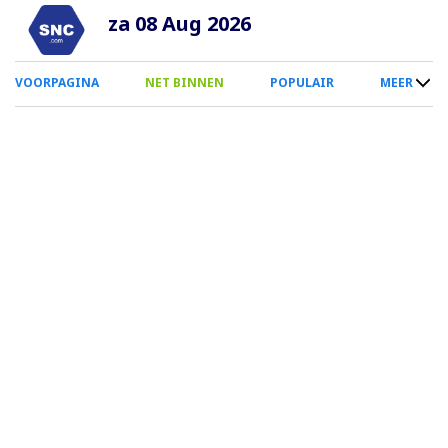
Overslaan
za 08 Aug 2026
en
naar
0
VOORPAGINA
NET BINNEN
POPULAIR
MEER
de
Smartphone
inhoud
Menu
gaan