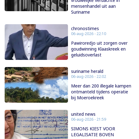
vrouwelijke verdachte in
mensenhandel uit aan
Suriname
chronostimes
06-aug-2026 - 22:10
Pawiroredjo uit zorgen over
goudwinning Klaaskreek en
geluidsoverlast
suriname herald
06-aug-2026 - 22:02
Meer dan 200 illegale kampen
ontmanteld tijdens operatie
bij Moeroekreek
united news
06-aug-2026 - 21:59
SIMONS KIEST VOOR
LEGALISATIE BOVEN