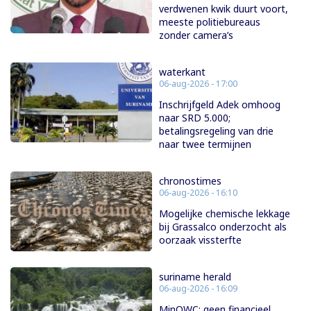
verdwenen kwik duurt voort,
meeste politiebureaus
zonder camera’s
waterkant
06-aug-2026 - 17:00
Inschrijfgeld Adek omhoog
naar SRD 5.000;
betalingsregeling van drie
naar twee termijnen
chronostimes
06-aug-2026 - 16:10
Mogelijke chemische lekkage
bij Grassalco onderzocht als
oorzaak vissterfte
suriname herald
06-aug-2026 - 16:09
MinOWC: geen financieel