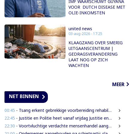
IMF WAARSCHUWT GUYANA
VOOR DUTCH DISEASE MET
OLIE-INKOMSTEN
united news
03-aug-2026 - 17:25
KLAAGZANG OVER SMERIG
UITGAANSCENTRUM |
GEDRAGSVERANDERING
LAAT NOG OP ZICH
WACHTEN
MEER
NET BINNEN
00:45
- Tsang erkent gebrekkige voorbereiding rehabilitatie Domineestraat
22:45
- Justitie en Politie heet vanaf vrijdag Justitie en Veiligheid
22:30
- Voortvluchtige verdachte mensenhandel aangehouden in Guyana en uitgeleverd aan Suriname
21:00
- Ondernemer aangehouden na schietpartij; slachtoffer gewond door schampschoten