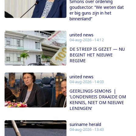
Simons over ordening
goudsector: “We weten dat
er big guns zijn in het
binnenland”
united news
04-aug-2026 - 14:12
DE STREEP IS GEZET — NU
BEGINT HET NIEUWE
REGIME
united news
04-aug-2026 - 14:03
GEERLINGS-SIMONS |
‘LONDENREIS DRAAIDE OM
KENNIS, NIET OM NIEUWE
LENINGEN’
suriname herald
04-aug-2026 - 13:43