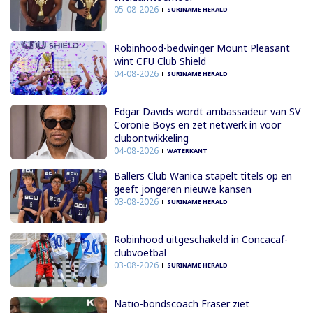
05-08-2026
SURINAME HERALD
Robinhood-bedwinger Mount Pleasant
wint CFU Club Shield
04-08-2026
SURINAME HERALD
Edgar Davids wordt ambassadeur van SV
Coronie Boys en zet netwerk in voor
clubontwikkeling
04-08-2026
WATERKANT
Ballers Club Wanica stapelt titels op en
geeft jongeren nieuwe kansen
03-08-2026
SURINAME HERALD
Robinhood uitgeschakeld in Concacaf-
clubvoetbal
03-08-2026
SURINAME HERALD
Natio-bondscoach Fraser ziet