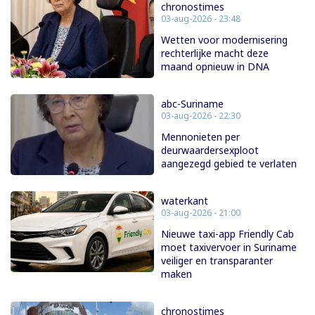
chronostimes
03-aug-2026 - 23:48
Wetten voor modernisering
rechterlijke macht deze
maand opnieuw in DNA
abc-Suriname
03-aug-2026 - 22:30
Mennonieten per
deurwaardersexploot
aangezegd gebied te verlaten
waterkant
03-aug-2026 - 21:00
Nieuwe taxi-app Friendly Cab
moet taxivervoer in Suriname
veiliger en transparanter
maken
chronostimes