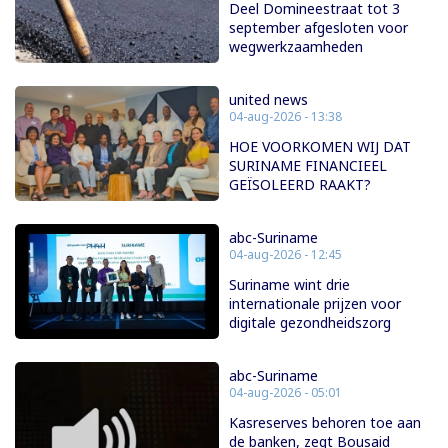
Deel Domineestraat tot 3
september afgesloten voor
wegwerkzaamheden
united news
04-aug-2026 - 13:38
HOE VOORKOMEN WIJ DAT
SURINAME FINANCIEEL
GEÏSOLEERD RAAKT?
abc-Suriname
04-aug-2026 - 12:45
Suriname wint drie
internationale prijzen voor
digitale gezondheidszorg
abc-Suriname
04-aug-2026 - 05:01
Kasreserves behoren toe aan
de banken, zegt Bousaid