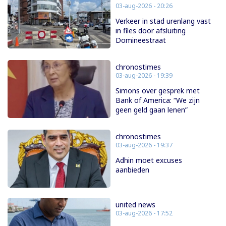
03-aug-2026 - 20:26
Verkeer in stad urenlang vast
in files door afsluiting
Domineestraat
chronostimes
03-aug-2026 - 19:39
Simons over gesprek met
Bank of America: “We zijn
geen geld gaan lenen”
chronostimes
03-aug-2026 - 19:37
Adhin moet excuses
aanbieden
united news
03-aug-2026 - 17:52