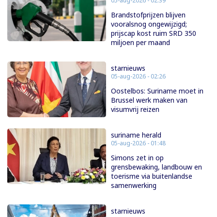
05-aug-2026 - 02:39
Brandstofprijzen blijven
vooralsnog ongewijzigd;
prijscap kost ruim SRD 350
miljoen per maand
starnieuws
05-aug-2026 - 02:26
Oostelbos: Suriname moet in
Brussel werk maken van
visumvrij reizen
suriname herald
05-aug-2026 - 01:48
Simons zet in op
grensbewaking, landbouw en
toerisme via buitenlandse
samenwerking
starnieuws