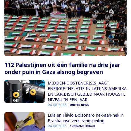
112 Palestijnen uit één familie na drie jaar
onder puin in Gaza alsnog begraven
MIDDEN-OOSTENCRISIS JAAGT
ENERGIE-INFLATIE IN LATIJNS-AMERIKA
EN CARIBISCH GEBIED NAAR HOOGSTE
NIVEAU IN EEN JAAR
04-08-2026
UNITED NEWS
Lula en Flávio Bolsonaro nek-aan-nek in
Braziliaanse verkiezingspeiling
04-08-2026
SURINAME HERALD