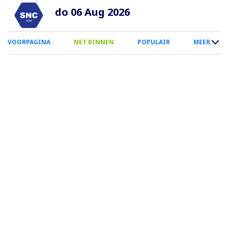
Overslaan
do 06 Aug 2026
en
naar
0
VOORPAGINA
NET BINNEN
POPULAIR
MEER
de
Smartphone
inhoud
Menu
gaan