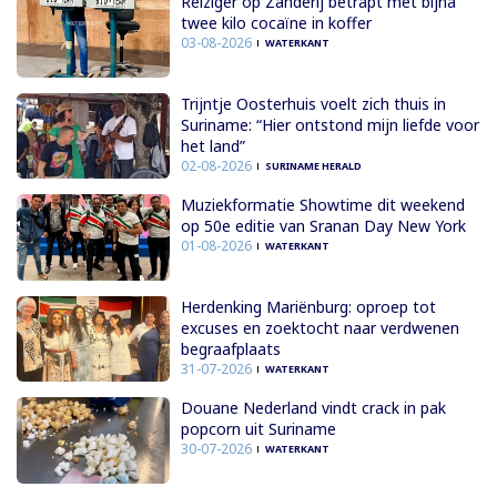
Reiziger op Zanderij betrapt met bijna
twee kilo cocaïne in koffer
03-08-2026
WATERKANT
Trijntje Oosterhuis voelt zich thuis in
Suriname: “Hier ontstond mijn liefde voor
het land”
02-08-2026
SURINAME HERALD
Muziekformatie Showtime dit weekend
op 50e editie van Sranan Day New York
01-08-2026
WATERKANT
Herdenking Mariënburg: oproep tot
excuses en zoektocht naar verdwenen
begraafplaats
31-07-2026
WATERKANT
Douane Nederland vindt crack in pak
popcorn uit Suriname
30-07-2026
WATERKANT