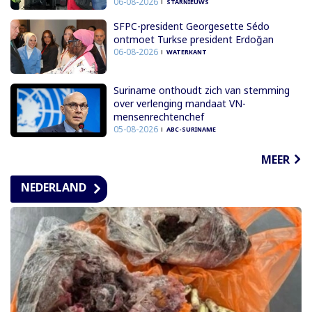
06-08-2026
STARNIEUWS
SFPC-president Georgesette Sédo
ontmoet Turkse president Erdoğan
06-08-2026
WATERKANT
Suriname onthoudt zich van stemming
over verlenging mandaat VN-
mensenrechtenchef
05-08-2026
ABC-SURINAME
MEER
NEDERLAND