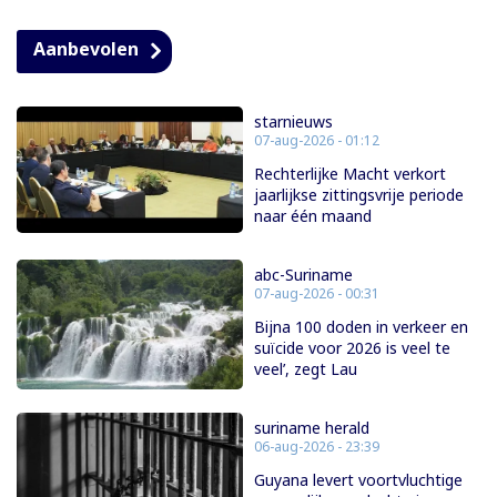
Aanbevolen
starnieuws
07-aug-2026 - 01:12
Rechterlijke Macht verkort
jaarlijkse zittingsvrije periode
naar één maand
abc-Suriname
07-aug-2026 - 00:31
Bijna 100 doden in verkeer en
suïcide voor 2026 is veel te
veel’, zegt Lau
suriname herald
06-aug-2026 - 23:39
Guyana levert voortvluchtige