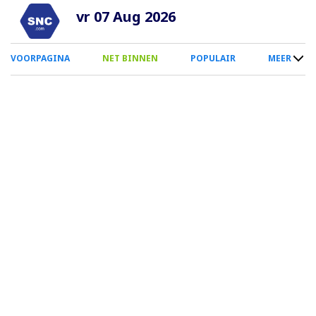
Overslaan
vr 07 Aug 2026
en
naar
0
VOORPAGINA
NET BINNEN
POPULAIR
MEER
de
Smartphone
inhoud
Menu
gaan