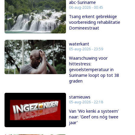
abc-Suriname
06-aug-2026 - 00:45
Tsang erkent gebrekkige
voorbereiding rehabilitatie
Domineestraat
waterkant
05-aug-2026 - 23:59
Waarschuwing voor
hittestress:
gevoelstemperatuur in
Suriname loopt op tot 38
graden
starnieuws
05-aug-2026 - 22:18
Van 'Wo kenki a systeem'
naar: 'Geef ons nóg twee
jaar'