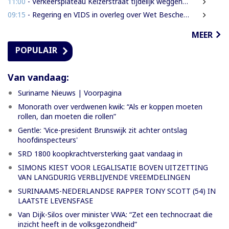
11:00
- Verkeersplateau Keizerstraat tijdelijk weggehaald vanwege chaos rond Domineestraat
09:15
- Regering en VIDS in overleg over Wet Bescherming Woon- en Leefgebieden
MEER
POPULAIR
Van vandaag:
Suriname Nieuws | Voorpagina
Monorath over verdwenen kwik: “Als er koppen moeten
rollen, dan moeten die rollen”
Gentle: 'Vice-president Brunswijk zit achter ontslag
hoofdinspecteurs'
SRD 1800 koopkrachtversterking gaat vandaag in
SIMONS KIEST VOOR LEGALISATIE BOVEN UITZETTING
VAN LANGDURIG VERBLIJVENDE VREEMDELINGEN
SURINAAMS-NEDERLANDSE RAPPER TONY SCOTT (54) IN
LAATSTE LEVENSFASE
Van Dijk-Silos over minister VWA: “Zet een technocraat die
inzicht heeft in de volksgezondheid”