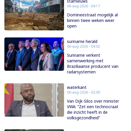
starnieuws
06-aug-2026 - 04:17
Domineestraat mogelijk al
binnen twee weken weer
open
suriname herald
06-aug-2026 - 04:02
Suriname verkent
samenwerking met
Braziliaanse producent van
radarsystemen
waterkant
06-aug-2026 - 02:00
Van Dijk-Silos over minister
VWA: “Zet een technocraat
die inzicht heeft in de
volksgezondheid”