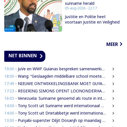
suriname herald
05-aug-2026 - 22:17
Justitie en Politie heet
voortaan Justitie en Veiligheid
MEER
NET BINNEN
19:00
- JuVe en WWF Guianas bespreken samenwerking rond natuurbescherming
18:00
- Wang: “Geslaagden middelbare school moeten 450 SRD betalen om diploma te ontvangen”
17:49
- NIEUWE ONTWIKKELINGSBANK MOET GUYANESE BEDRIJVEN KLAARSTOMEN OM BUITENLANDSE BEDRIJVEN TE VERVANGEN
17:23
- REGERING SIMONS OPENT LOONONDERHANDELINGEN MET OVERHEIDSVAKBONDEN NA LICHTE FINANCIËLE ADEMRUIMTE
16:05
- Venezuela: Suriname genoemd als route in internationale cocaïnesmokkel naar Europa
14:00
- Tony Scott uit Suriname werd internationaal bekend door zijn hiphouse muziek
14:00
- Tony Scott uit Drietabbetje werd internationaal bekend door zijn hiphouse muziek
13:00
- Punjabi-superster Diljit Dosanjh op maandag 7 september in Ziggo Dome