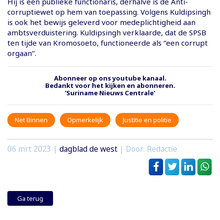
Hij is een publieke functionaris, derhalve is de Anti-
corruptiewet op hem van toepassing. Volgens Kuldipsingh
is ook het bewijs geleverd voor medeplichtigheid aan
ambtsverduistering. Kuldipsingh verklaarde, dat de SPSB
ten tijde van Kromosoeto, functioneerde als ‘’een corrupt
orgaan’’.
Abonneer op ons youtube kanaal.
Bedankt voor het kijken en abonneren.
'Suriname Nieuws Centrale'
Net Binnen
Opmerkelijk
Justitie en politie
06 mrt 2023
|
dagblad de west
| Door: Redactie
Ga terug