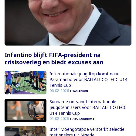
Infantino blijft FIFA-president na
crisisoverleg en biedt excuses aan
Internationale jeugdtop komt naar
Paramaribo voor BAITALI COTECC U14
Tennis Cup
06-08-2026
WATERKANT
Suriname ontvangt internationale
jeugdtennissers voor BAITALI COTECC
U14 Tennis Cup
05-08-2026
ABC-SURINAME
Inter Moengotapoe versterkt selectie
met spelers uit Nigeria