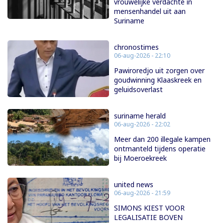
vrouwelijke verdachte in
mensenhandel uit aan
Suriname
chronostimes
06-aug-2026 - 22:10
Pawiroredjo uit zorgen over
goudwinning Klaaskreek en
geluidsoverlast
suriname herald
06-aug-2026 - 22:02
Meer dan 200 illegale kampen
ontmanteld tijdens operatie
bij Moeroekreek
united news
06-aug-2026 - 21:59
SIMONS KIEST VOOR
LEGALISATIE BOVEN