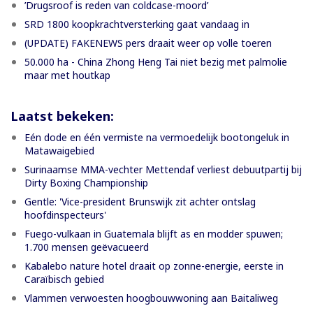
’Drugsroof is reden van coldcase-moord’
SRD 1800 koopkrachtversterking gaat vandaag in
(UPDATE) FAKENEWS pers draait weer op volle toeren
50.000 ha - China Zhong Heng Tai niet bezig met palmolie
maar met houtkap
Laatst bekeken:
Eén dode en één vermiste na vermoedelijk bootongeluk in
Matawaigebied
Surinaamse MMA-vechter Mettendaf verliest debuutpartij bij
Dirty Boxing Championship
Gentle: 'Vice-president Brunswijk zit achter ontslag
hoofdinspecteurs'
Fuego-vulkaan in Guatemala blijft as en modder spuwen;
1.700 mensen geëvacueerd
Kabalebo nature hotel draait op zonne-energie, eerste in
Caraïbisch gebied
Vlammen verwoesten hoogbouwwoning aan Baitaliweg