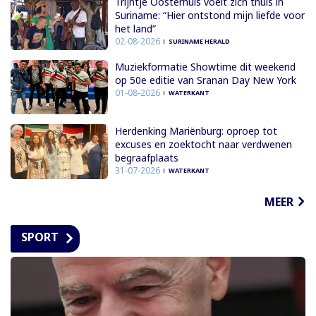
Trijntje Oosterhuis voelt zich thuis in
Suriname: “Hier ontstond mijn liefde voor
het land”
02-08-2026
SURINAME HERALD
Muziekformatie Showtime dit weekend
op 50e editie van Sranan Day New York
01-08-2026
WATERKANT
Herdenking Mariënburg: oproep tot
excuses en zoektocht naar verdwenen
begraafplaats
31-07-2026
WATERKANT
MEER
SPORT