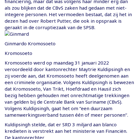
financiering, maar dat was volgens haar minder erg dan
als zou blijken dat de CBvS zaken had gedaan met niet-
integere personen. Het vermoeden bestaat, dat zij het in
dezen had over Robert Putter, die ook in opspraak is
geraakt in de corruptiezaak van de SPSB.
Ginmardo Kromosoeto
Kromosoeto
Kromosoeto werd op maandag 31 januari 2022
veroordeeld door kantonrechter Maytrie Kuldipsingh en
zij voerde aan, dat Kromosoeto heeft deelgenomen aan
een criminele organisatie. Volgens Kuldipsingh is bewezen
dat Kromosoeto, Van Trikt, Hoefdraad en Hausil zich
bezig hebben gehouden met onrechtmatige trekkingen
van gelden bij de Centrale Bank van Suriname (CBvS).
Volgens Kuldipsingh, gaat het om ‘’een duurzaam
samenwerkingsverband tussen één of meer personen’’.
Kuldipsingh stelde, dat er SRD 3 miljard aan blanco
kredieten is verstrekt aan het ministerie van Financiën.
De kantonrechter