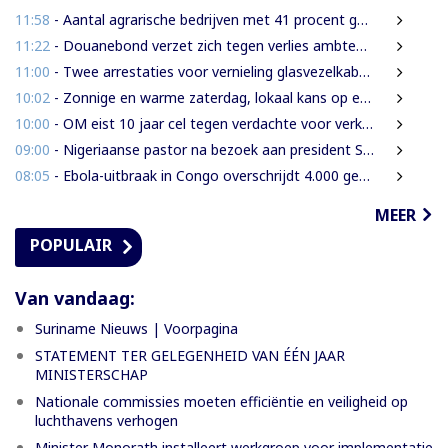
11:58
- Aantal agrarische bedrijven met 41 procent gegroeid
11:22
- Douanebond verzet zich tegen verlies ambtenarenstatus bij wijziging Wet Belastingdienst
11:00
- Twee arrestaties voor vernieling glasvezelkabels Telesur; maskers en kabelknipper gevonden
10:02
- Zonnige en warme zaterdag, lokaal kans op een bui
10:00
- OM eist 10 jaar cel tegen verdachte voor verkrachting, vrijheidsberoving en mishandeling
09:00
- Nigeriaanse pastor na bezoek aan president Simons: ‘Toename van rijkdom in Suriname’
08:05
- Ebola-uitbraak in Congo overschrijdt 4.000 gevallen
MEER
POPULAIR
Van vandaag:
Suriname Nieuws | Voorpagina
STATEMENT TER GELEGENHEID VAN ÉÉN JAAR
MINISTERSCHAP
Nationale commissies moeten efficiëntie en veiligheid op
luchthavens verhogen
Minister Monorath installeert werkgroep voor implementatie