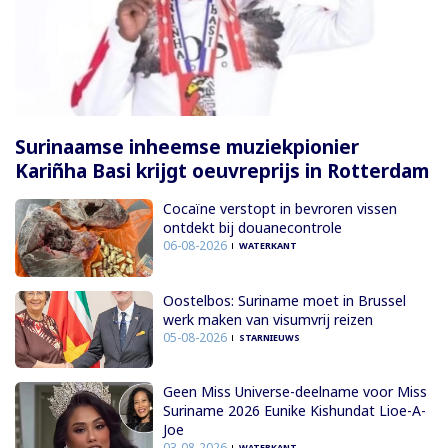
Surinaamse inheemse muziekpionier
Kariñha Basi krijgt oeuvreprijs in Rotterdam
Cocaïne verstopt in bevroren vissen
ontdekt bij douanecontrole
06-08-2026
WATERKANT
Oostelbos: Suriname moet in Brussel
werk maken van visumvrij reizen
05-08-2026
STARNIEUWS
Geen Miss Universe-deelname voor Miss
Suriname 2026 Eunike Kishundat Lioe-A-
Joe
03-08-2026
WATERKANT