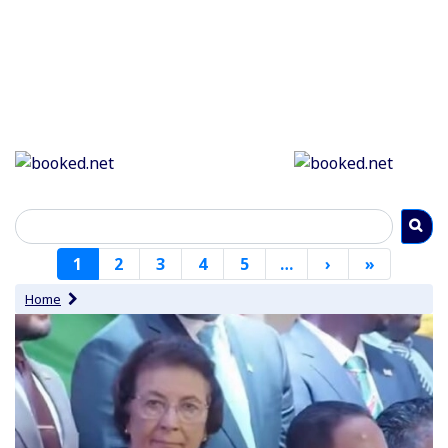
Paginering
1
2
3
4
5
…
›
Volgende
»
Laatste
pagina
pagina
Home