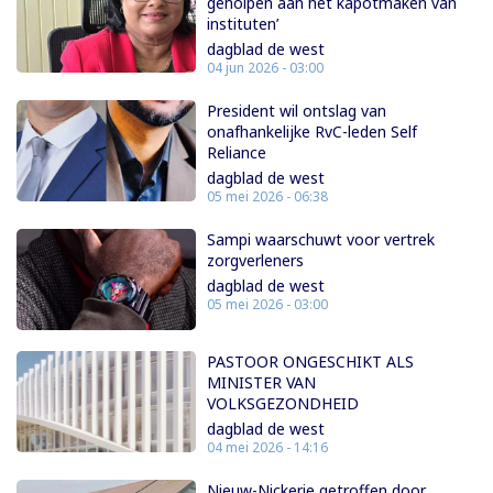
geholpen aan het kapotmaken van
instituten’
dagblad de west
04 jun 2026 - 03:00
President wil ontslag van
onafhankelijke RvC-leden Self
Reliance
dagblad de west
05 mei 2026 - 06:38
Sampi waarschuwt voor vertrek
zorgverleners
dagblad de west
05 mei 2026 - 03:00
PASTOOR ONGESCHIKT ALS
MINISTER VAN
VOLKSGEZONDHEID
dagblad de west
04 mei 2026 - 14:16
Nieuw-Nickerie getroffen door