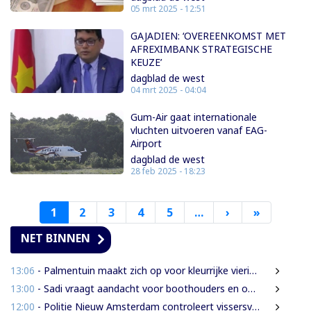
05 mrt 2025 - 12:51
GAJADIEN: ‘OVEREENKOMST MET
AFREXIMBANK STRATEGISCHE
KEUZE’
dagblad de west
04 mrt 2025 - 04:04
Gum-Air gaat internationale
vluchten uitvoeren vanaf EAG-
Airport
dagblad de west
28 feb 2025 - 18:23
1
2
3
4
5
…
›
Volgende
»
Laatste
pagina
pagina
NET BINNEN
13:06
- Palmentuin maakt zich op voor kleurrijke viering Dag der Inheemsen
13:00
- Sadi vraagt aandacht voor boothouders en overbelasting Wijdenboschbrug
12:00
- Politie Nieuw Amsterdam controleert vissersvaartuigen op de rivier