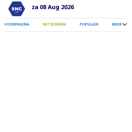
Overslaan
za 08 Aug 2026
en
naar
0
VOORPAGINA
NET BINNEN
POPULAIR
MEER
de
Smartphone
inhoud
Menu
gaan