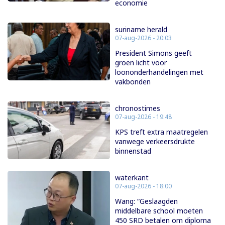
economie
suriname herald
07-aug-2026 - 20:03
President Simons geeft
groen licht voor
loononderhandelingen met
vakbonden
chronostimes
07-aug-2026 - 19:48
KPS treft extra maatregelen
vanwege verkeersdrukte
binnenstad
waterkant
07-aug-2026 - 18:00
Wang: “Geslaagden
middelbare school moeten
450 SRD betalen om diploma