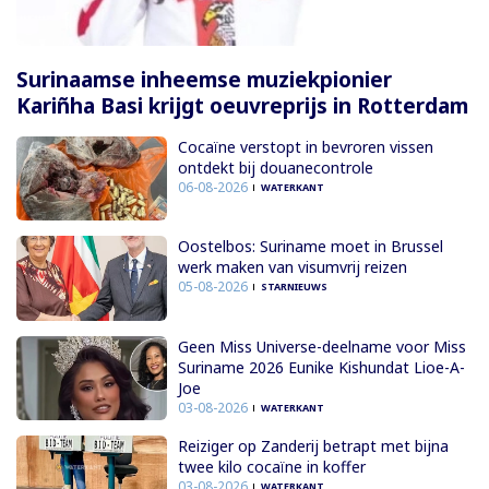
Surinaamse inheemse muziekpionier
Kariñha Basi krijgt oeuvreprijs in Rotterdam
Cocaïne verstopt in bevroren vissen
ontdekt bij douanecontrole
06-08-2026
WATERKANT
Oostelbos: Suriname moet in Brussel
werk maken van visumvrij reizen
05-08-2026
STARNIEUWS
Geen Miss Universe-deelname voor Miss
Suriname 2026 Eunike Kishundat Lioe-A-
Joe
03-08-2026
WATERKANT
Reiziger op Zanderij betrapt met bijna
twee kilo cocaïne in koffer
03-08-2026
WATERKANT