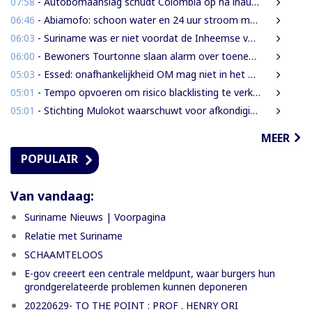
07:58
- Autobomaanslag schudt Colombia op na inauguratie van hardline president
06:46
- Abiamofo: schoon water en 24 uur stroom moeten ook afgelegen dorpen bereiken
06:03
- Suriname was er niet voordat de Inheemse volken er waren
06:00
- Bewoners Tourtonne slaan alarm over toenemende prostitutie, drugshandel en overlast door vreemdelingen
05:03
- Essed: onafhankelijkheid OM mag niet in het gedrang komen
05:01
- Tempo opvoeren om risico blacklisting te verkleinen
05:01
- Stichting Mulokot waarschuwt voor afkondiging 5-kilometerstraalwet
MEER
POPULAIR
Van vandaag:
Suriname Nieuws | Voorpagina
Relatie met Suriname
SCHAAMTELOOS
E-gov creeert een centrale meldpunt, waar burgers hun
grondgerelateerde problemen kunnen deponeren
20220629- TO THE POINT : PROF . HENRY ORI