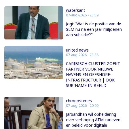
waterkant
07-aug-2026 - 23:59
Jogi: “Wat is de positie van de
SLM nu na een jaar miljoenen
aan subsidie?”
united news
07-aug-2026 - 23:38
CARIBISCH CLUSTER ZOEKT
PARTNER VOOR NIEUWE
HAVENS EN OFFSHORE-
INFRASTRUCTUUR | OOK
SURINAME IN BEELD
chronostimes
07-aug-2026 - 20:09
Jarbandhan wil opheldering
over verhoging ATM-tarieven
en beleid voor digitale