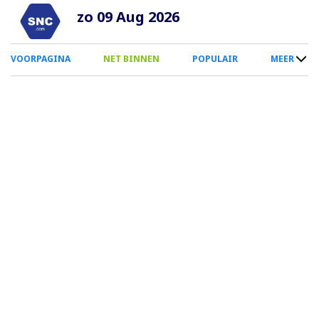
Overslaan
zo 09 Aug 2026
en
naar
0
VOORPAGINA
NET BINNEN
POPULAIR
MEER
de
Smartphone
inhoud
Menu
gaan