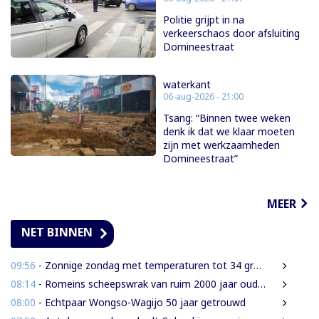
Politie grijpt in na
verkeerschaos door afsluiting
Domineestraat
waterkant
06-aug-2026 - 21:00
Tsang: “Binnen twee weken
denk ik dat we klaar moeten
zijn met werkzaamheden
Domineestraat”
MEER
NET BINNEN
09:56
- Zonnige zondag met temperaturen tot 34 graden
08:14
- Romeins scheepswrak van ruim 2000 jaar oud ontdekt bij Sicilië
08:00
- Echtpaar Wongso-Wagijo 50 jaar getrouwd