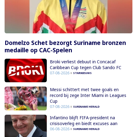
Domelzo Schet bezorgt Suriname bronzen
medaille op CAC-Spelen
Broki verliest debuut in Concacaf
Caribbean Cup tegen Club Sando FC
07-08-2026
STARNIEUWS
Messi schittert met twee goals en
record bij zege Inter Miami in Leagues
Cup
07-08-2026
SURINAME HERALD
Infantino blijft FIFA-president na
crisisoverleg en biedt excuses aan
06-08-2026
SURINAME HERALD