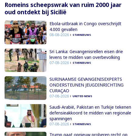
Romeins scheepswrak van ruim 2000 jaar
oud ontdekt bij Sicilië
Ebola-uitbraak in Congo overschrijdt
4.000 gevallen
08-08-2026
STARNIEUWS
Sri Lanka: Gevangenisrellen eisen drie
levens te midden van overbevolking
07-08-2026
STARNIEUWS
SURINAAMSE GEVANGENISEXPERTS
ONDERSTEUNEN JEUGDINRICHTING
CURAÇAO
07-08-2026
UNITED NEWS
Saudi-Arabië, Pakistan en Turkije tekenen
defensieakkoord te midden van regionale
spanningen
07-08-2026
STARNIEUWS
Trump gaat opnieuw proberen recht op