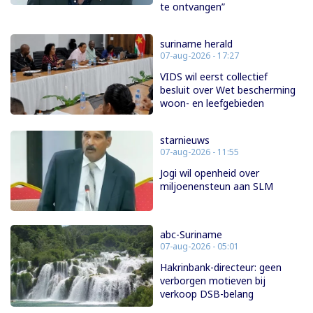
te ontvangen”
suriname herald
07-aug-2026 - 17:27
VIDS wil eerst collectief
besluit over Wet bescherming
woon- en leefgebieden
starnieuws
07-aug-2026 - 11:55
Jogi wil openheid over
miljoenensteun aan SLM
abc-Suriname
07-aug-2026 - 05:01
Hakrinbank-directeur: geen
verborgen motieven bij
verkoop DSB-belang