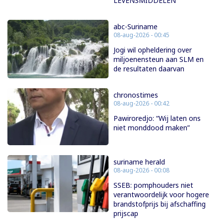
LEVENSMIDDELEN
abc-Suriname
08-aug-2026 - 00:45
Jogi wil opheldering over
miljoenensteun aan SLM en
de resultaten daarvan
chronostimes
08-aug-2026 - 00:42
Pawiroredjo: “Wij laten ons
niet monddood maken”
suriname herald
08-aug-2026 - 00:08
SSEB: pomphouders niet
verantwoordelijk voor hogere
brandstofprijs bij afschaffing
prijscap