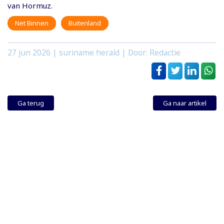
van Hormuz.
Net Binnen
Buitenland
27 jun 2026
| suriname herald | Door: Redactie
Ga terug
Ga naar artikel