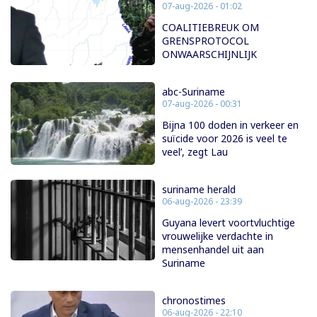
07-aug-2026 - 01:02
COALITIEBREUK OM
GRENSPROTOCOL
ONWAARSCHIJNLIJK
abc-Suriname
07-aug-2026 - 00:31
Bijna 100 doden in verkeer en
suïcide voor 2026 is veel te
veel’, zegt Lau
suriname herald
06-aug-2026 - 23:39
Guyana levert voortvluchtige
vrouwelijke verdachte in
mensenhandel uit aan
Suriname
chronostimes
06-aug-2026 - 22:10