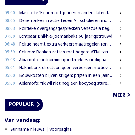
09:00
- Mascotte ‘Koni’ moet jongeren anders laten kijken naar Surinaamse houtsector
08:05
- Denemarken in actie tegen AI: scholieren moeten extra mondelinge examens doen
08:03
- Politieke overgangsgesprekken Venezuela beginnen zonder Machado
07:00
- Echtpaar Bhikhie-Joemanbaks 60 jaar getrouwd
06:48
- Politie neemt extra verkeersmaatregelen rond afgesloten Domineestraat
05:59
- Column: Banken zetten met hogere ATM-tarieven digitale economie op achterstand
05:03
- Abiamofo: ontruiming goudzoekers nodig na dodelijke risico’s in Moeroekreek en 21 Bergi
05:01
- Hakrinbank-directeur: geen verborgen motieven bij verkoop DSB-belang
05:00
- Bouwkosten blijven stijgen: prijzen in een jaar tijd gemiddeld 7,3% hoger
05:00
- Abiamofo: “Ik wil niet nog een bodybag sturen naar dat gebied”
MEER
POPULAIR
Van vandaag:
Suriname Nieuws | Voorpagina