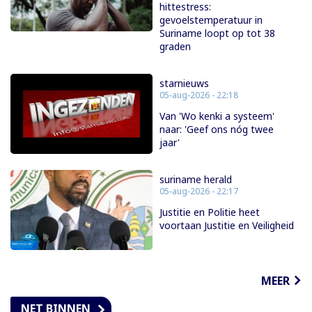
hittestress:
gevoelstemperatuur in
Suriname loopt op tot 38
graden
starnieuws
05-aug-2026 - 22:18
Van 'Wo kenki a systeem'
naar: 'Geef ons nóg twee
jaar'
suriname herald
05-aug-2026 - 22:17
Justitie en Politie heet
voortaan Justitie en Veiligheid
MEER
NET BINNEN