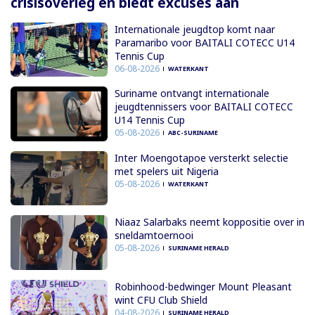
crisisoverleg en biedt excuses aan
Internationale jeugdtop komt naar
Paramaribo voor BAITALI COTECC U14
Tennis Cup
06-08-2026
WATERKANT
Suriname ontvangt internationale
jeugdtennissers voor BAITALI COTECC
U14 Tennis Cup
05-08-2026
ABC-SURINAME
Inter Moengotapoe versterkt selectie
met spelers uit Nigeria
05-08-2026
WATERKANT
Niaaz Salarbaks neemt koppositie over in
sneldamtoernooi
05-08-2026
SURINAME HERALD
Robinhood-bedwinger Mount Pleasant
wint CFU Club Shield
04-08-2026
SURINAME HERALD