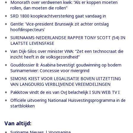
Monorath over verdwenen kwik: “Als er koppen moeten
rollen, dan moeten die rollen”
SRD 1800 koopkrachtversterking gaat vandaag in
Gentle: 'Vice-president Brunswijk zit achter ontslag
hoofdinspecteurs'
SURINAAMS-NEDERLANDSE RAPPER TONY SCOTT (54) IN
LAATSTE LEVENSFASE
Van Dijk-Silos over minister VWA: “Zet een technocraat die
inzicht heeft in de volksgezondheid”
Gouddossier 8: Asabina bevestigt goudwinning op bodem
Surinamerivier: Concessie voor riviergrind
SIMONS KIEST VOOR LEGALISATIE BOVEN UITZETTING
VAN LANGDURIG VERBLIJVENDE VREEMDELINGEN
Pakkitow vindt de eis van OvJ belachelijk I SUN WEB TV I
Officiële uitvoering Nationaal Huisvestingsprogramma in de
startblokken
Van altijd:
Suriname Nieuws | Voorpagina