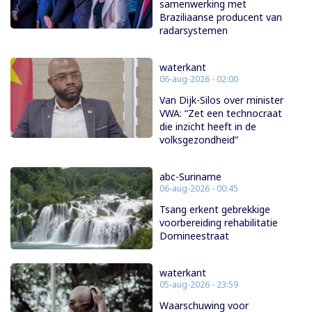
samenwerking met
Braziliaanse producent van
radarsystemen
waterkant
06-aug-2026 - 02:00
Van Dijk-Silos over minister
VWA: “Zet een technocraat
die inzicht heeft in de
volksgezondheid”
abc-Suriname
06-aug-2026 - 00:45
Tsang erkent gebrekkige
voorbereiding rehabilitatie
Domineestraat
waterkant
05-aug-2026 - 23:59
Waarschuwing voor