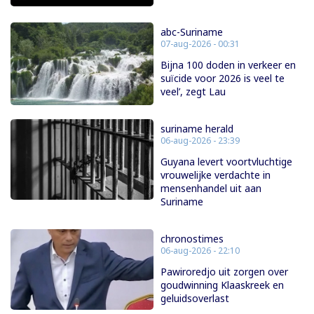
abc-Suriname
07-aug-2026 - 00:31
Bijna 100 doden in verkeer en
suïcide voor 2026 is veel te
veel’, zegt Lau
suriname herald
06-aug-2026 - 23:39
Guyana levert voortvluchtige
vrouwelijke verdachte in
mensenhandel uit aan
Suriname
chronostimes
06-aug-2026 - 22:10
Pawiroredjo uit zorgen over
goudwinning Klaaskreek en
geluidsoverlast