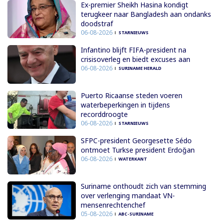
Ex-premier Sheikh Hasina kondigt
terugkeer naar Bangladesh aan ondanks
doodstraf
06-08-2026
STARNIEUWS
Infantino blijft FIFA-president na
crisisoverleg en biedt excuses aan
06-08-2026
SURINAME HERALD
Puerto Ricaanse steden voeren
waterbeperkingen in tijdens
recorddroogte
06-08-2026
STARNIEUWS
SFPC-president Georgesette Sédo
ontmoet Turkse president Erdoğan
06-08-2026
WATERKANT
Suriname onthoudt zich van stemming
over verlenging mandaat VN-
mensenrechtenchef
05-08-2026
ABC-SURINAME