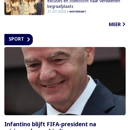
excuses en zoektocht naar verdwenen
begraafplaats
31-07-2026
WATERKANT
MEER
SPORT
Infantino blijft FIFA-president na