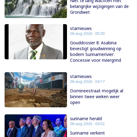
Niet te lang wachten met
belangrijke wijzigingen van de
Grondwet
starnieuws
06-aug-2026 - 05:00
Gouddossier 8: Asabina
bevestigt goudwinning op
bodem Surinamerivier:
Concessie voor riviergrind
starnieuws
06-aug-2026 - 04:17
Domineestraat mogelijk al
binnen twee weken weer
open
suriname herald
06-aug-2026 - 04:02
Suriname verkent