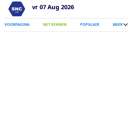
Overslaan
vr 07 Aug 2026
en
naar
0
VOORPAGINA
NET BINNEN
POPULAIR
MEER
de
Smartphone
inhoud
Menu
gaan