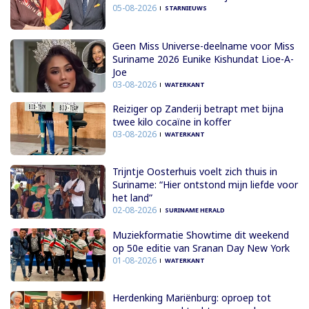
05-08-2026
STARNIEUWS
Geen Miss Universe-deelname voor Miss
Suriname 2026 Eunike Kishundat Lioe-A-
Joe
03-08-2026
WATERKANT
Reiziger op Zanderij betrapt met bijna
twee kilo cocaïne in koffer
03-08-2026
WATERKANT
Trijntje Oosterhuis voelt zich thuis in
Suriname: “Hier ontstond mijn liefde voor
het land”
02-08-2026
SURINAME HERALD
Muziekformatie Showtime dit weekend
op 50e editie van Sranan Day New York
01-08-2026
WATERKANT
Herdenking Mariënburg: oproep tot