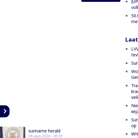
(UP
vol
50.
met
Laat
LVV
tev
Sur
Wor
Gen
Tra
kra
vei
Nie
n
wij
Sur
op 
suriname herald
WH
06-aug-2026 - 05:01