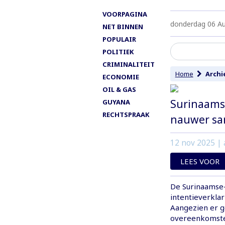
VOORPAGINA
donderdag 06 A
NET BINNEN
POPULAIR
POLITIEK
CRIMINALITEIT
Home
Archi
ECONOMIE
OIL & GAS
Surinaams
GUYANA
RECHTSPRAAK
nauwer s
12 nov 2025
| 
LEES VOOR
De Surinaamse
intentieverkla
Aangezien er g
overeenkomste