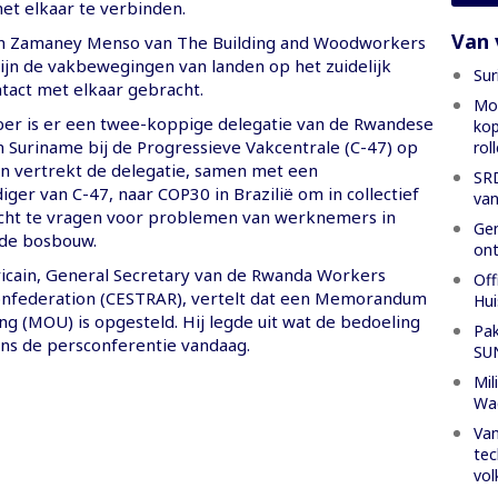
et elkaar te verbinden.
Van 
van Zamaney Menso van The Building and Woodworkers
zijn de vakbewegingen van landen op het zuidelijk
Sur
ntact met elkaar gebracht.
Mon
er is er een twee-koppige delegatie van de Rwandese
kop
 Suriname bij de Progressieve Vakcentrale (C-47) op
rol
 vertrekt de delegatie, samen met een
SRD
er van C-47, naar COP30 in Brazilië om in collectief
van
cht te vragen voor problemen van werknemers in
Gen
 de bosbouw.
ont
icain, General Secretary van de Rwanda Workers
Off
onfederation (CESTRAR), vertelt dat een Memorandum
Hui
g (MOU) is opgesteld. Hij legde uit wat de bedoeling
Pak
dens de persconferentie vandaag.
SU
Mil
Wa
Van
tec
vol