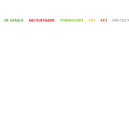
Overslaan
en
naar
SR-HERALD
ABCSURINAME
STARNIEUWS
CDS
KPS
UNITED 
de
inhoud
gaan