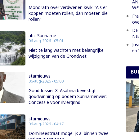
AN
Monorath over verdwenen kwik: “Als er
WE
koppen moeten rollen, dan moeten die
Fra
rollen”
ove
DE
abc-Suriname
NI
06-aug-2026 - 05:01
Jus
Niet te lang wachten met belangrijke
en 
wijzigingen van de Grondwet
BU
starnieuws
06-aug-2026 - 05:00
Gouddossier 8: Asabina bevestigt
goudwinning op bodem Surinamerivier:
Concessie voor riviergrind
starnieuws
06-aug-2026 - 04:17
Domineestraat mogelijk al binnen twee