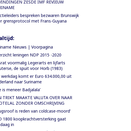
VINDINGEN ZESDE IMF REVIEUW
RINAME
ctieleiders bespreken bezwaren Brunswijk
r grensprotocol met Frans-Guyana
ltijd:
iname Nieuws | Voorpagina
rzicht leningen NDP 2015 -2020
rat voormalig Legerarts en lijfarts
terse, de spuit voor Horb (1983)
 werkdag komt er Euro 634.000,00 uit
erland naar Suriname
e is meneer Badjalala’
N TRIKT MAAKTE VALUTA OVER NAAR
OTELAL ZONDER OMSCHRIJVING
ugsroof is reden van coldcase-moord’
 1800 koopkrachtversterking gaat
daag in