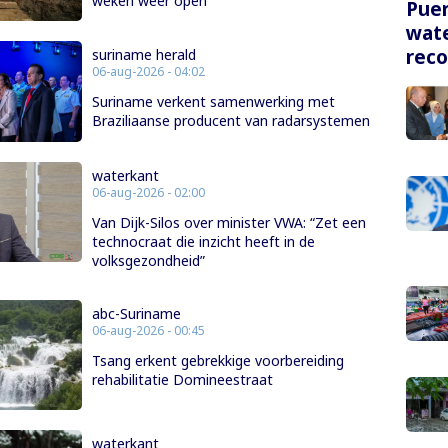
weken weer open
Puer
wate
rec
suriname herald
06-aug-2026 - 04:02
Suriname verkent samenwerking met
Braziliaanse producent van radarsystemen
waterkant
06-aug-2026 - 02:00
Van Dijk-Silos over minister VWA: “Zet een
technocraat die inzicht heeft in de
volksgezondheid”
abc-Suriname
06-aug-2026 - 00:45
Tsang erkent gebrekkige voorbereiding
rehabilitatie Domineestraat
waterkant