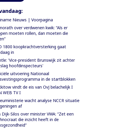
vandaag:
iname Nieuws | Voorpagina
orath over verdwenen kwik: “Als er
pen moeten rollen, dan moeten die
len”
 1800 koopkrachtversterking gaat
daag in
tle: 'Vice-president Brunswijk zit achter
slag hoofdinspecteurs'
iciële uitvoering Nationaal
svestingsprogramma in de startblokken
kitow vindt de eis van OvJ belachelijk I
N WEB TV I
ieuministerie wacht analyse NCCR situatie
geningen af
 Dijk-Silos over minister VWA: “Zet een
hnocraat die inzicht heeft in de
ksgezondheid”