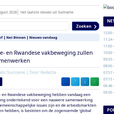
ugust 2026
Het laatste nieuws uit Suriname
NE
Zoeken
12:00
- 
ef
|
Net Binnen
|
Nieuws vandaag
11:24
- 
11:00
- 
e- en Rwandese vakbeweging zullen
10:00
- 
09:55
- 
amenwerken
08:00
- S
abc-Suriname | Door: Redactie
07:57
- 
07:15
-
06:46
- 
06:00
- 
- en Rwandese vakbeweging hebben vandaag een
ring ondertekend voor een nauwere samenwerking.
emeenschappelijke issues zijn en de arbeidsmarkten
PO
n hebben, is besloten om de zogenoemde ‘global