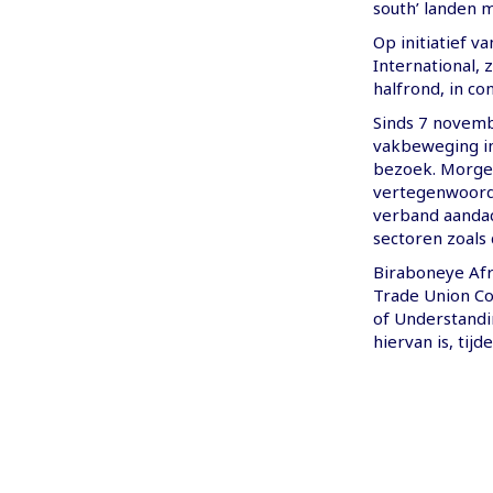
south’ landen m
Op initiatief 
International, 
halfrond, in co
Sinds 7 novemb
vakbeweging in
bezoek. Morgen
vertegenwoordig
verband aanda
sectoren zoals
Biraboneye Afr
Trade Union C
of Understandin
hiervan is, tij