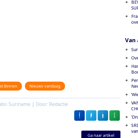
BE
SU
Fra
ove
Van a
Sur
Ove
Has
Bou
Per
Ned
et Binnen
Nieuws vandaag
‘Wi
VA
abc-Suriname | Door: Redactie
CH
’Dr
SRD
van
Ga naar artikel