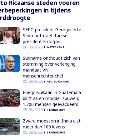
to Ricaanse steden voeren
rbeperkingen in tijdens
orddroogte
SFPC-president Georgesette
Sédo ontmoet Turkse
president Erdoğan
06-08-2026
WATERKANT
Suriname onthoudt zich van
stemming over verlenging
mandaat VN-
mensenrechtenchef
05-08-2026
ABC-SURINAME
Fuego-vulkaan in Guatemala
blijft as en modder spuwen;
1.700 mensen geëvacueerd
05-08-2026
STARNIEUWS
Zware moesson in India eist
meer dan 100 levens
05-08-2026
STARNIEUWS