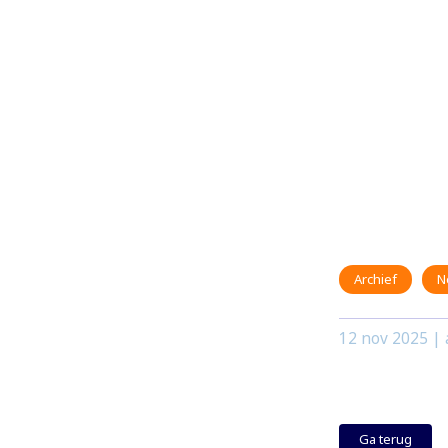
Archief
N
12 nov 2025
| 
Ga terug