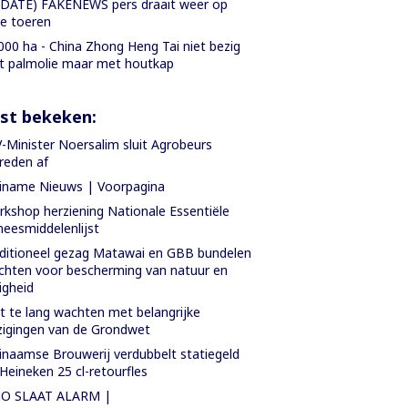
DATE) FAKENEWS pers draait weer op
le toeren
000 ha - China Zhong Heng Tai niet bezig
 palmolie maar met houtkap
st bekeken:
-Minister Noersalim sluit Agrobeurs
reden af
iname Nieuws | Voorpagina
kshop herziening Nationale Essentiële
eesmiddelenlijst
ditioneel gezag Matawai en GBB bundelen
chten voor bescherming van natuur en
ligheid
t te lang wachten met belangrijke
zigingen van de Grondwet
inaamse Brouwerij verdubbelt statiegeld
Heineken 25 cl-retourfles
O SLAAT ALARM |