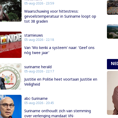
05-aug-2026 - 23:59
Waarschuwing voor hittestress:
gevoelstemperatuur in Suriname loopt op
tot 38 graden
starnieuws
05-aug-2026 - 22:18
Van 'Wo kenki a systeem' naar: 'Geef ons
nóg twee jaar'
NE
suriname herald
05-aug-2026 - 22:17
Justitie en Politie heet voortaan Justitie en
Veiligheid
abc-Suriname
05-aug-2026 - 20:45
Suriname onthoudt zich van stemming
over verlenging mandaat VN-