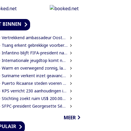
T BINNEN
Vertrekkend ambassadeur Oostelbos: ‘De grootste rijkdom van Suriname zijn de mensen’
Tsang erkent gebrekkige voorbereiding werkzaamheden Domineestraat
Infantino blijft FIFA-president na crisisoverleg en biedt excuses aan
Internationale jeugdtop komt naar Paramaribo voor BAITALI COTECC U14 Tennis Cup
Warm en overwegend zonnig, later kans op lokale onweersbuien
uriname verkent inzet geavanceerde radartechnologie uit Brazilië tegen grenscriminaliteit
Puerto Ricaanse steden voeren waterbeperkingen in tijdens recorddroogte
 KPS verricht 230 aanhoudingen in ruim een maand
Stichting zoekt ruim US$ 200.000 voor restauratie woning Nola Hatterman
SFPC-president Georgesette Sédo ontmoet Turkse president Erdoğan
MEER
PULAIR