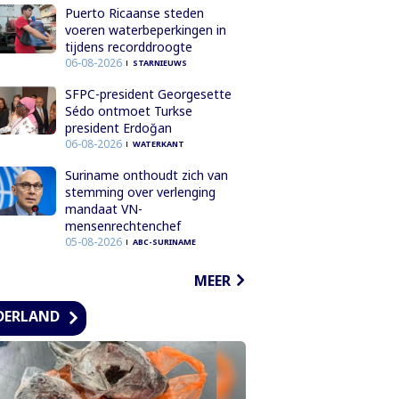
Puerto Ricaanse steden
voeren waterbeperkingen in
tijdens recorddroogte
06-08-2026
STARNIEUWS
SFPC-president Georgesette
Sédo ontmoet Turkse
president Erdoğan
06-08-2026
WATERKANT
Suriname onthoudt zich van
stemming over verlenging
mandaat VN-
mensenrechtenchef
05-08-2026
ABC-SURINAME
MEER
DERLAND