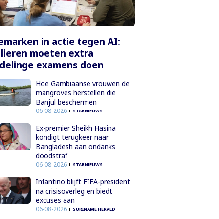
marken in actie tegen AI:
lieren moeten extra
delinge examens doen
Hoe Gambiaanse vrouwen de
mangroves herstellen die
Banjul beschermen
06-08-2026
STARNIEUWS
Ex-premier Sheikh Hasina
kondigt terugkeer naar
Bangladesh aan ondanks
doodstraf
06-08-2026
STARNIEUWS
Infantino blijft FIFA-president
na crisisoverleg en biedt
excuses aan
06-08-2026
SURINAME HERALD