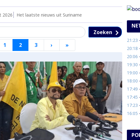
t 2026
Het laatste nieuws uit Suriname
NE
Zoeken
21:23
- 
ige
1
2
3
›
Volgende
»
Laatste
20:18
- 
ina
pagina
pagina
20:06
- 1
19:30
-
19:00
- 
18:00
- 
17:49
- N
17:45
- 
17:23
- R
16:05
- 
PO