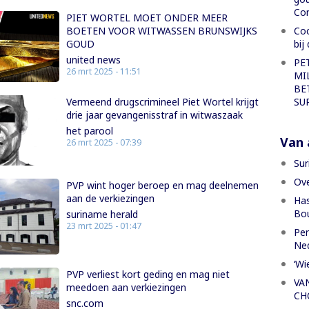
Con
PIET WORTEL MOET ONDER MEER
Coc
BOETEN VOOR WITWASSEN BRUNSWIJKS
bij
GOUD
united news
PE
26 mrt 2025 - 11:51
MI
BE
SU
Vermeend drugscrimineel Piet Wortel krijgt
drie jaar gevangenisstraf in witwaszaak
het parool
Van a
26 mrt 2025 - 07:39
Sur
Ove
PVP wint hoger beroep en mag deelnemen
aan de verkiezingen
Has
Bou
suriname herald
23 mrt 2025 - 01:47
Per
Ned
‘Wi
PVP verliest kort geding en mag niet
VA
meedoen aan verkiezingen
CH
snc.com