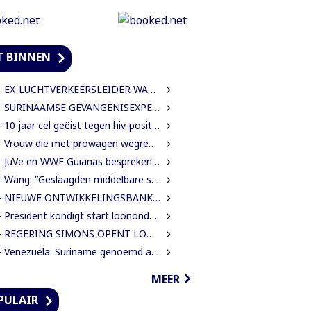
T BINNEN
EX-LUCHTVERKEERSLEIDER WAARSCHUWT VOOR RISICO’S VLIEGVEILIGHEID
SURINAAMSE GEVANGENISEXPERTS ONDERSTEUNEN JEUGDINRICHTING CURAÇAO
0 jaar cel geëist tegen hiv-positieve man voor vrijheidsberoving, mishandeling en verkrachting van sekswerkster
 Vrouw die met prowagen wegreed blijft achter tralies
JuVe en WWF Guianas bespreken samenwerking rond natuurbescherming
Wang: “Geslaagden middelbare school moeten 450 SRD betalen om diploma te ontvangen”
IEUWE ONTWIKKELINGSBANK MOET GUYANESE BEDRIJVEN KLAARSTOMEN OM BUITENLANDSE BEDRIJVEN TE VERVANGEN
President kondigt start loononderhandelingen met vakbonden aan
EGERING SIMONS OPENT LOONONDERHANDELINGEN MET OVERHEIDSVAKBONDEN NA LICHTE FINANCIËLE ADEMRUIMTE
Venezuela: Suriname genoemd als route in internationale cocaïnesmokkel naar Europa
MEER
PULAIR