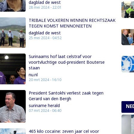
dagblad de west
28 mei 2024 - 22:01
TRIBALE VOLKEREN WINNEN RECHTSZAAK
TEGEN KOMST MENNONIETEN
dagblad de west
25 mei 2024 - 04:52
Surinaams hof laat celstraf voor
voortvluchtige oud-president Bouterse
staan
nu.nl
20 mrt 2024 - 16:10
President Santokhi verliest zaak tegen
Gerard van den Bergh
suriname herald
NE
07 mrt 2024 - 06:40
465 kilo cocaïne: zeven jaar cel voor