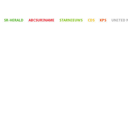
Overslaan
en
naar
SR-HERALD
ABCSURINAME
STARNIEUWS
CDS
KPS
UNITED 
de
inhoud
gaan