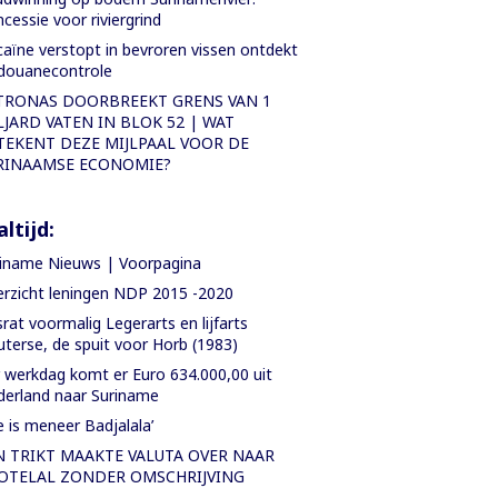
cessie voor riviergrind
aïne verstopt in bevroren vissen ontdekt
 douanecontrole
TRONAS DOORBREEKT GRENS VAN 1
LJARD VATEN IN BLOK 52 | WAT
TEKENT DEZE MIJLPAAL VOOR DE
RINAAMSE ECONOMIE?
ltijd:
iname Nieuws | Voorpagina
rzicht leningen NDP 2015 -2020
rat voormalig Legerarts en lijfarts
terse, de spuit voor Horb (1983)
 werkdag komt er Euro 634.000,00 uit
erland naar Suriname
e is meneer Badjalala’
N TRIKT MAAKTE VALUTA OVER NAAR
OTELAL ZONDER OMSCHRIJVING