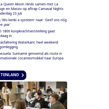
a Queen Alison Hinds samen met La
ge en Massiv op aftrap Carnaval Nights
derdag 23 juli
 'Wo kenki a systeem' naar: 'Geef ons nóg
e jaar'
 1800 koopkrachtversterking gaat
daag in
asfaltering Waterkant: heel weekend
gomlegging
ezuela: Suriname genoemd als route in
ernationale cocaïnesmokkel naar Europa
ITENLAND