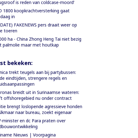
ugsroof is reden van coldcase-moord’
 1800 koopkrachtversterking gaat
daag in
DATE) FAKENEWS pers draait weer op
le toeren
000 ha - China Zhong Heng Tai niet bezig
 palmolie maar met houtkap
st bekeken:
ica trekt teugels aan bij partybussen:
de eindtijden, strengere regels en
uidsaanpassingen
ronas breidt uit in Surinaamse wateren:
ft offshoregebied nu onder contract
itie brengt loslopende agressieve honden
Alkmaar naar bureau, zoekt eigenaar
-minister en dc Para praten over
dbouwontwikkeling
iname Nieuws | Voorpagina