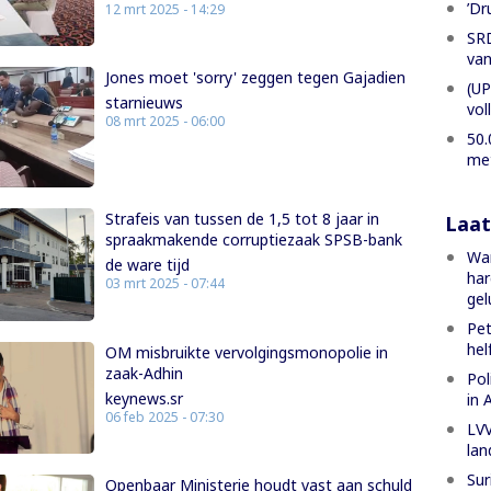
’Dr
12 mrt 2025 - 14:29
SRD
van
Jones moet 'sorry' zeggen tegen Gajadien
(UP
starnieuws
vol
08 mrt 2025 - 06:00
50.
met
Strafeis van tussen de 1,5 tot 8 jaar in
Laat
spraakmakende corruptiezaak SPSB-bank
Wan
de ware tijd
har
03 mrt 2025 - 07:44
gel
Pet
hel
OM misbruikte vervolgingsmonopolie in
zaak-Adhin
Pol
keynews.sr
in 
06 feb 2025 - 07:30
LVV
lan
Sur
Openbaar Ministerie houdt vast aan schuld