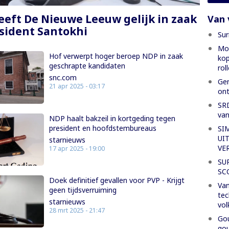
eeft De Nieuwe Leeuw gelijk in zaak
Van 
sident Santokhi
Sur
Mon
Hof verwerpt hoger beroep NDP in zaak
kop
geschrapte kandidaten
rol
snc.com
Gen
21 apr 2025 - 03:17
ont
SRD
van
NDP haalt bakzeil in kortgeding tegen
president en hoofdstembureaus
SI
UI
starnieuws
VE
17 apr 2025 - 19:00
SU
SC
Doek definitief gevallen voor PVP - Krijgt
Van
geen tijdsverruiming
tec
starnieuws
vol
28 mrt 2025 - 21:47
Gou
gou