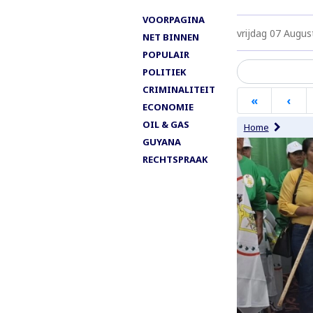
VOORPAGINA
vrijdag 07 Augus
NET BINNEN
POPULAIR
POLITIEK
CRIMINALITEIT
Paginering
«
Eerste
‹
Vor
ECONOMIE
pagina
pag
OIL & GAS
Home
GUYANA
RECHTSPRAAK