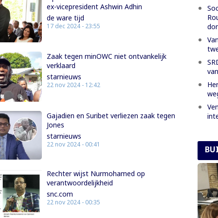
ex-vicepresident Ashwin Adhin
Soc
Rou
de ware tijd
don
17 dec 2024 - 23:55
Van
twe
Zaak tegen minOWC niet ontvankelijk
SRD
verklaard
van
starnieuws
Her
22 nov 2024 - 12:42
we
Ven
Gajadien en Suribet verliezen zaak tegen
int
Jones
starnieuws
22 nov 2024 - 00:41
BU
Rechter wijst Nurmohamed op
verantwoordelijkheid
snc.com
22 nov 2024 - 00:35