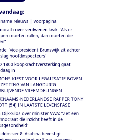
vandaag:
iname Nieuws | Voorpagina
orath over verdwenen kwik: “Als er
pen moeten rollen, dan moeten die
len”
tle: 'Vice-president Brunswijk zit achter
slag hoofdinspecteurs'
 1800 koopkrachtversterking gaat
daag in
MONS KIEST VOOR LEGALISATIE BOVEN
TZETTING VAN LANGDURIG
RBLIJVENDE VREEMDELINGEN
RINAAMS-NEDERLANDSE RAPPER TONY
OTT (54) IN LAATSTE LEVENSFASE
 Dijk-Silos over minister VWA: “Zet een
hnocraat die inzicht heeft in de
ksgezondheid”
ddossier 8: Asabina bevestigt
dwinning op bodem Surinamerivier: