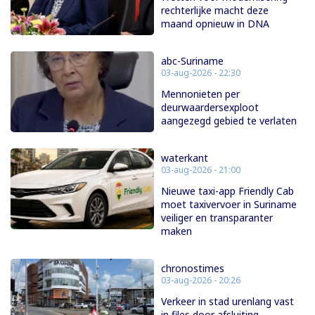
rechterlijke macht deze
maand opnieuw in DNA
abc-Suriname
03-aug-2026 - 22:30
Mennonieten per
deurwaardersexploot
aangezegd gebied te verlaten
waterkant
03-aug-2026 - 21:00
Nieuwe taxi-app Friendly Cab
moet taxivervoer in Suriname
veiliger en transparanter
maken
chronostimes
03-aug-2026 - 20:26
Verkeer in stad urenlang vast
in files door afsluiting