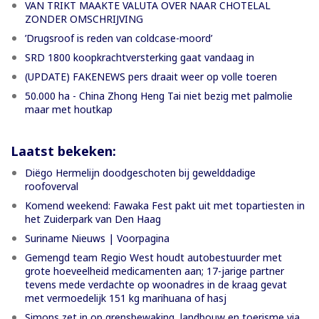
VAN TRIKT MAAKTE VALUTA OVER NAAR CHOTELAL
ZONDER OMSCHRIJVING
’Drugsroof is reden van coldcase-moord’
SRD 1800 koopkrachtversterking gaat vandaag in
(UPDATE) FAKENEWS pers draait weer op volle toeren
50.000 ha - China Zhong Heng Tai niet bezig met palmolie
maar met houtkap
Laatst bekeken:
Diëgo Hermelijn doodgeschoten bij gewelddadige
roofoverval
Komend weekend: Fawaka Fest pakt uit met topartiesten in
het Zuiderpark van Den Haag
Suriname Nieuws | Voorpagina
Gemengd team Regio West houdt autobestuurder met
grote hoeveelheid medicamenten aan; 17-jarige partner
tevens mede verdachte op woonadres in de kraag gevat
met vermoedelijk 151 kg marihuana of hasj
Simons zet in op grensbewaking, landbouw en toerisme via