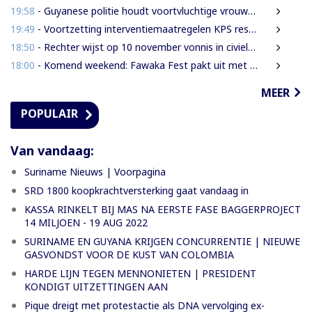
19:58
- Guyanese politie houdt voortvluchtige vrouwelijke verdachte in Guyana aan
19:49
- Voortzetting interventiemaatregelen KPS resulteren steeds weer in aantal aanhoudingen en inverzekeringstellingen van verdachte
18:50
- Rechter wijst op 10 november vonnis in civiele zaak Decembermoorden
18:00
- Komend weekend: Fawaka Fest pakt uit met topartiesten in het Zuiderpark van Den Haag
MEER
POPULAIR
Van vandaag:
Suriname Nieuws | Voorpagina
SRD 1800 koopkrachtversterking gaat vandaag in
KASSA RINKELT BIJ MAS NA EERSTE FASE BAGGERPROJECT
14 MILJOEN - 19 AUG 2022
SURINAME EN GUYANA KRIJGEN CONCURRENTIE | NIEUWE
GASVONDST VOOR DE KUST VAN COLOMBIA
HARDE LIJN TEGEN MENNONIETEN | PRESIDENT
KONDIGT UITZETTINGEN AAN
Pique dreigt met protestactie als DNA vervolging ex-