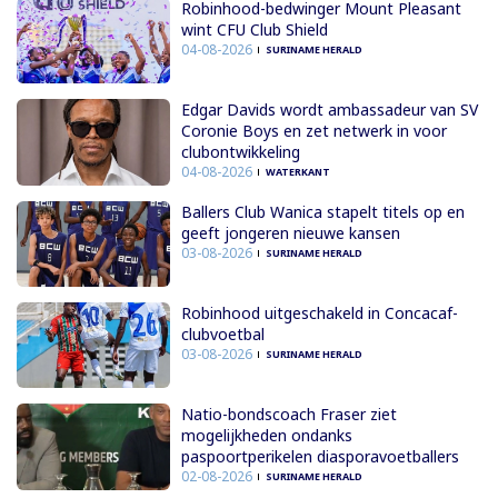
Robinhood-bedwinger Mount Pleasant
wint CFU Club Shield
04-08-2026
SURINAME HERALD
Edgar Davids wordt ambassadeur van SV
Coronie Boys en zet netwerk in voor
clubontwikkeling
04-08-2026
WATERKANT
Ballers Club Wanica stapelt titels op en
geeft jongeren nieuwe kansen
03-08-2026
SURINAME HERALD
Robinhood uitgeschakeld in Concacaf-
clubvoetbal
03-08-2026
SURINAME HERALD
Natio-bondscoach Fraser ziet
mogelijkheden ondanks
paspoortperikelen diasporavoetballers
02-08-2026
SURINAME HERALD