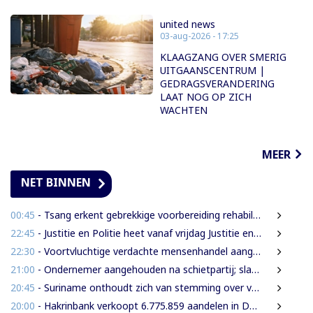
united news
03-aug-2026 - 17:25
KLAAGZANG OVER SMERIG
UITGAANSCENTRUM |
GEDRAGSVERANDERING
LAAT NOG OP ZICH
WACHTEN
MEER
NET BINNEN
00:45
- Tsang erkent gebrekkige voorbereiding rehabilitatie Domineestraat
22:45
- Justitie en Politie heet vanaf vrijdag Justitie en Veiligheid
22:30
- Voortvluchtige verdachte mensenhandel aangehouden in Guyana en uitgeleverd aan Suriname
21:00
- Ondernemer aangehouden na schietpartij; slachtoffer gewond door schampschoten
20:45
- Suriname onthoudt zich van stemming over verlenging mandaat VN-mensenrechtenchef
20:00
- Hakrinbank verkoopt 6.775.859 aandelen in DSB via openbare digitale inschrijving