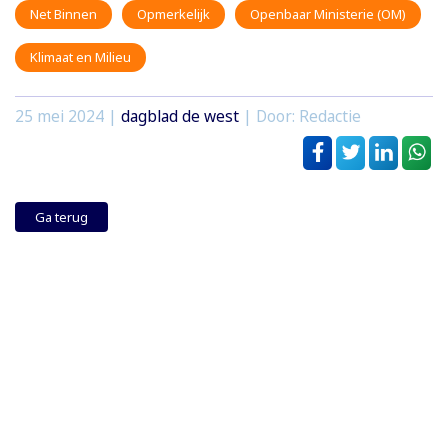
Net Binnen
Opmerkelijk
Openbaar Ministerie (OM)
Klimaat en Milieu
25 mei 2024
|
dagblad de west
| Door: Redactie
Ga terug