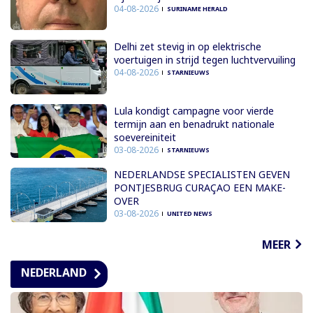
04-08-2026
SURINAME HERALD
Delhi zet stevig in op elektrische
voertuigen in strijd tegen luchtvervuiling
04-08-2026
STARNIEUWS
Lula kondigt campagne voor vierde
termijn aan en benadrukt nationale
soevereiniteit
03-08-2026
STARNIEUWS
NEDERLANDSE SPECIALISTEN GEVEN
PONTJESBRUG CURAÇAO EEN MAKE-
OVER
03-08-2026
UNITED NEWS
MEER
NEDERLAND