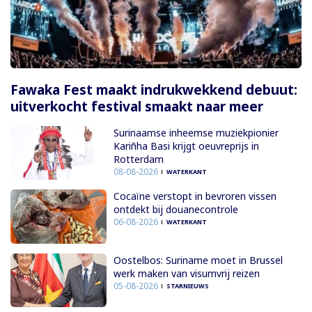
Fawaka Fest maakt indrukwekkend debuut:
uitverkocht festival smaakt naar meer
Surinaamse inheemse muziekpionier
Kariñha Basi krijgt oeuvreprijs in
Rotterdam
08-08-2026
WATERKANT
Cocaïne verstopt in bevroren vissen
ontdekt bij douanecontrole
06-08-2026
WATERKANT
Oostelbos: Suriname moet in Brussel
werk maken van visumvrij reizen
05-08-2026
STARNIEUWS