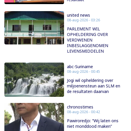
united news
08-aug-2026 - 03:26
PARLEMENT WIL
OPHELDERING OVER
VERDWENEN
INBESLAGGENOMEN
LEVENSMIDDELEN
abc-Suriname
08-aug-2026 - 00:45
Jogi wil opheldering over
miljoenensteun aan SLM en
de resultaten daarvan
chronostimes
08-aug-2026 - 00:42
Pawiroredjo: “Wij laten ons
niet monddood maken”