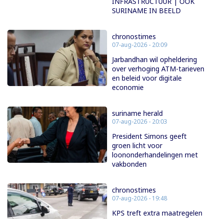
INFRASTRUCTUUR | OOK
SURINAME IN BEELD
chronostimes
07-aug-2026 - 20:09
Jarbandhan wil opheldering
over verhoging ATM-tarieven
en beleid voor digitale
economie
suriname herald
07-aug-2026 - 20:03
President Simons geeft
groen licht voor
loononderhandelingen met
vakbonden
chronostimes
07-aug-2026 - 19:48
KPS treft extra maatregelen