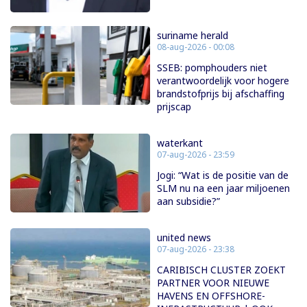
suriname herald
08-aug-2026 - 00:08
SSEB: pomphouders niet
verantwoordelijk voor hogere
brandstofprijs bij afschaffing
prijscap
waterkant
07-aug-2026 - 23:59
Jogi: “Wat is de positie van de
SLM nu na een jaar miljoenen
aan subsidie?”
united news
07-aug-2026 - 23:38
CARIBISCH CLUSTER ZOEKT
PARTNER VOOR NIEUWE
HAVENS EN OFFSHORE-