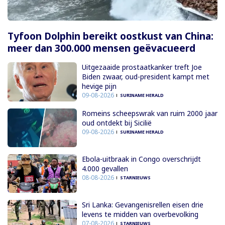
Tyfoon Dolphin bereikt oostkust van China:
meer dan 300.000 mensen geëvacueerd
Uitgezaaide prostaatkanker treft Joe
Biden zwaar, oud-president kampt met
hevige pijn
09-08-2026
SURINAME HERALD
Romeins scheepswrak van ruim 2000 jaar
oud ontdekt bij Sicilië
09-08-2026
SURINAME HERALD
Ebola-uitbraak in Congo overschrijdt
4.000 gevallen
08-08-2026
STARNIEUWS
Sri Lanka: Gevangenisrellen eisen drie
levens te midden van overbevolking
07-08-2026
STARNIEUWS