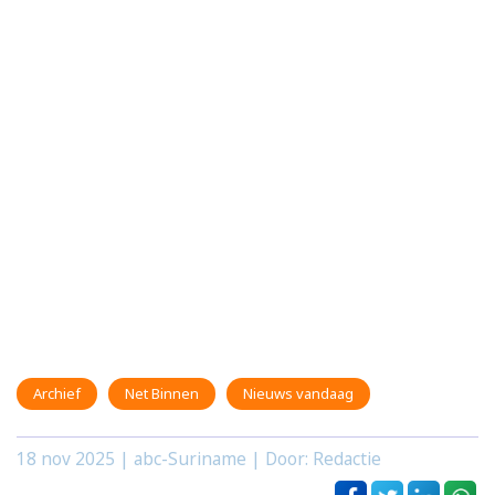
Archief
Net Binnen
Nieuws vandaag
18 nov 2025
| abc-Suriname | Door: Redactie