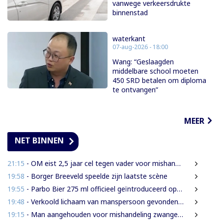
vanwege verkeersdrukte
binnenstad
waterkant
07-aug-2026 - 18:00
Wang: “Geslaagden
middelbare school moeten
450 SRD betalen om diploma
te ontvangen”
MEER
NET BINNEN
21:15
- OM eist 2,5 jaar cel tegen vader voor mishandeling en verwaarlozing
19:58
- Borger Breeveld speelde zijn laatste scène
19:55
- Parbo Bier 275 ml officieel geïntroduceerd op de Guyanese markt
19:48
- Verkoold lichaam van manspersoon gevonden na woningbrand in Albina
19:15
- Man aangehouden voor mishandeling zwangere partner en haar kinderen