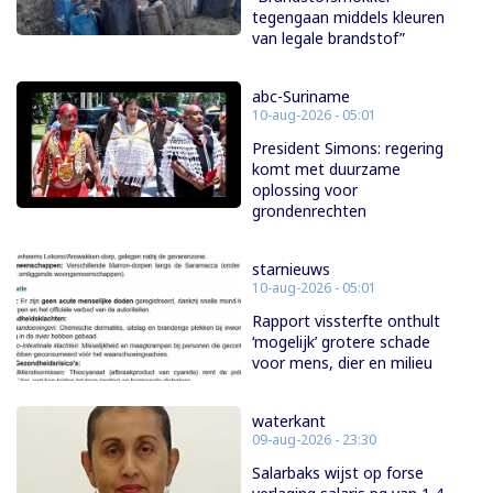
tegengaan middels kleuren
van legale brandstof”
abc-Suriname
10-aug-2026 - 05:01
President Simons: regering
komt met duurzame
oplossing voor
grondenrechten
starnieuws
10-aug-2026 - 05:01
Rapport vissterfte onthult
‘mogelijk’ grotere schade
voor mens, dier en milieu
waterkant
09-aug-2026 - 23:30
Salarbaks wijst op forse