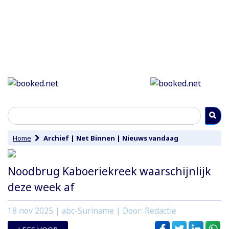
Home
Archief
|
Net Binnen
|
Nieuws vandaag
Noodbrug Kaboeriekreek waarschijnlijk
deze week af
18 nov 2025
| abc-Suriname | Door: Redactie