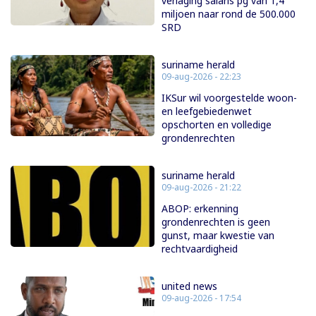
verlaging salaris pg van 1,4
miljoen naar rond de 500.000
SRD
suriname herald
09-aug-2026 - 22:23
IKSur wil voorgestelde woon-
en leefgebiedenwet
opschorten en volledige
grondenrechten
suriname herald
09-aug-2026 - 21:22
ABOP: erkenning
grondenrechten is geen
gunst, maar kwestie van
rechtvaardigheid
united news
09-aug-2026 - 17:54