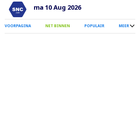
Overslaan
ma 10 Aug 2026
en
naar
0
VOORPAGINA
NET BINNEN
POPULAIR
MEER
de
Smartphone
inhoud
Menu
gaan