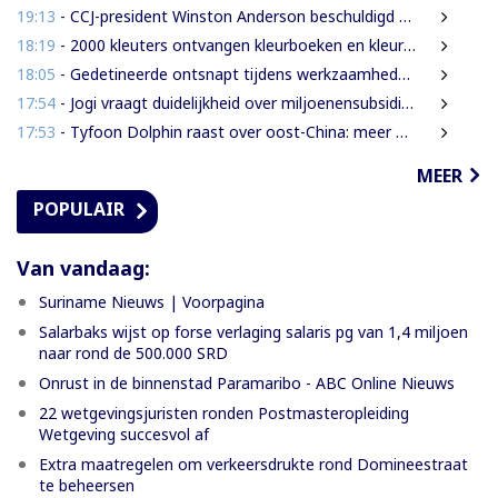
19:13
- CCJ-president Winston Anderson beschuldigd van autoritair bestuur
18:19
- 2000 kleuters ontvangen kleurboeken en kleurpotloden tijdens vakantieproject
18:05
- Gedetineerde ontsnapt tijdens werkzaamheden in Palmentuin
17:54
- Jogi vraagt duidelijkheid over miljoenensubsidies aan SLM
17:53
- Tyfoon Dolphin raast over oost-China: meer dan een miljoen geëvacueerd
MEER
POPULAIR
Van vandaag:
Suriname Nieuws | Voorpagina
Salarbaks wijst op forse verlaging salaris pg van 1,4 miljoen
naar rond de 500.000 SRD
Onrust in de binnenstad Paramaribo - ABC Online Nieuws
22 wetgevingsjuristen ronden Postmasteropleiding
Wetgeving succesvol af
Extra maatregelen om verkeersdrukte rond Domineestraat
te beheersen