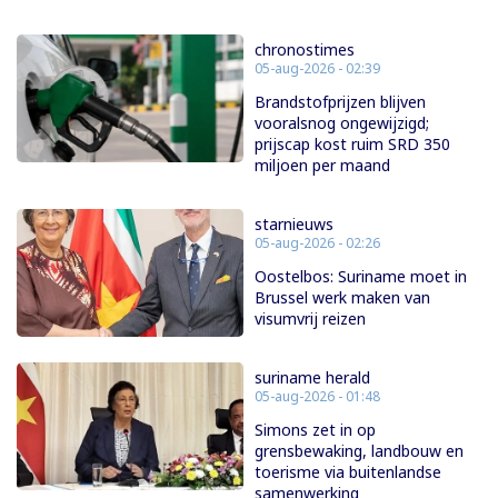
chronostimes
05-aug-2026 - 02:39
Brandstofprijzen blijven
vooralsnog ongewijzigd;
prijscap kost ruim SRD 350
miljoen per maand
starnieuws
05-aug-2026 - 02:26
Oostelbos: Suriname moet in
Brussel werk maken van
visumvrij reizen
suriname herald
05-aug-2026 - 01:48
Simons zet in op
grensbewaking, landbouw en
toerisme via buitenlandse
samenwerking