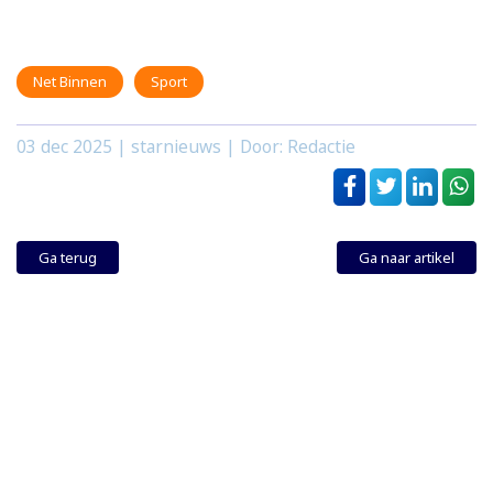
Net Binnen
Sport
03 dec 2025
| starnieuws | Door: Redactie
Ga terug
Ga naar artikel