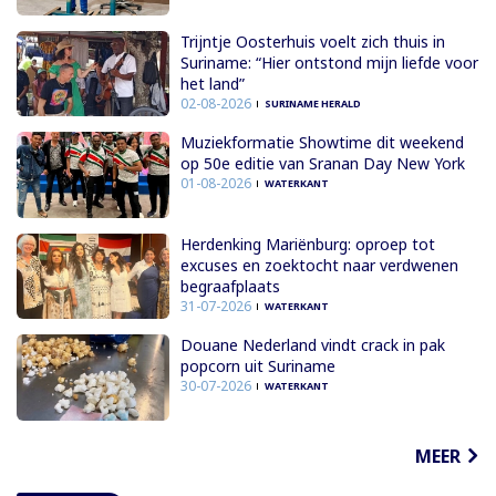
Trijntje Oosterhuis voelt zich thuis in
Suriname: “Hier ontstond mijn liefde voor
het land”
02-08-2026
SURINAME HERALD
Muziekformatie Showtime dit weekend
op 50e editie van Sranan Day New York
01-08-2026
WATERKANT
Herdenking Mariënburg: oproep tot
excuses en zoektocht naar verdwenen
begraafplaats
31-07-2026
WATERKANT
Douane Nederland vindt crack in pak
popcorn uit Suriname
30-07-2026
WATERKANT
MEER