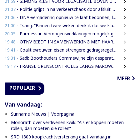
21:59
- SIMONS KIEST VOOR LEGALISATIE BOVEN UITZETTING VAN LANGDURIG VERBLIJVENDE VREEMDELINGEN
21:07
- Politie grijpt in na verkeerschaos door afsluiting Domineestraat
21:06
- DNA-vergadering opnieuw te laat begonnen, leden eisen aanpak laatkomers
21:00
- Tsang: “Binnen twee weken denk ik dat we klaar moeten zijn met werkzaamheden Domineestraat”
20:05
- Parmessar: Vermogensverklaringen mogelijk geopend bij Anti-corruptie unit
19:48
- OTNV BIEDT IN SAMENWERKING MET HAAR INTERNATIONALE PARTNERS 200 GRATIS STUDIEBEURZEN AAN TECHNISCH TALENT
19:41
- Coalitievrouwen eisen strengere gedragsregels in DNA na uitspraak Van Samson
19:31
- Sadi: Boothouders Commewijne zijn desperate, wachten 6 jaren op tariefaanpassing
19:17
- FRANSE GRENSCONTROLES LANGS MAROWIJNERIVIER WEDEROM FORS AANGESCHERPT
MEER
POPULAIR
Van vandaag:
Suriname Nieuws | Voorpagina
Monorath over verdwenen kwik: “Als er koppen moeten
rollen, dan moeten die rollen”
SRD 1800 koopkrachtversterking gaat vandaag in