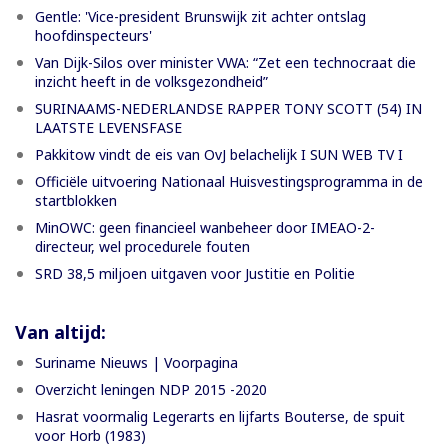
Gentle: 'Vice-president Brunswijk zit achter ontslag
hoofdinspecteurs'
Van Dijk-Silos over minister VWA: “Zet een technocraat die
inzicht heeft in de volksgezondheid”
SURINAAMS-NEDERLANDSE RAPPER TONY SCOTT (54) IN
LAATSTE LEVENSFASE
Pakkitow vindt de eis van OvJ belachelijk I SUN WEB TV I
Officiële uitvoering Nationaal Huisvestingsprogramma in de
startblokken
MinOWC: geen financieel wanbeheer door IMEAO-2-
directeur, wel procedurele fouten
SRD 38,5 miljoen uitgaven voor Justitie en Politie
Van altijd:
Suriname Nieuws | Voorpagina
Overzicht leningen NDP 2015 -2020
Hasrat voormalig Legerarts en lijfarts Bouterse, de spuit
voor Horb (1983)