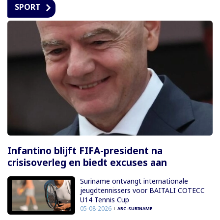
SPORT
Infantino blijft FIFA-president na
crisisoverleg en biedt excuses aan
Suriname ontvangt internationale
jeugdtennissers voor BAITALI COTECC
U14 Tennis Cup
05-08-2026
ABC-SURINAME