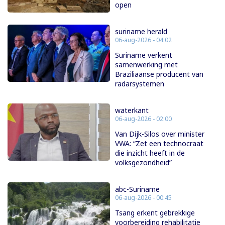
open
suriname herald
06-aug-2026 - 04:02
Suriname verkent
samenwerking met
Braziliaanse producent van
radarsystemen
waterkant
06-aug-2026 - 02:00
Van Dijk-Silos over minister
VWA: “Zet een technocraat
die inzicht heeft in de
volksgezondheid”
abc-Suriname
06-aug-2026 - 00:45
Tsang erkent gebrekkige
voorbereiding rehabilitatie