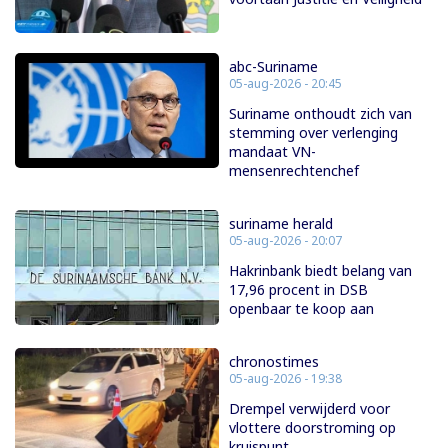
abc-Suriname
05-aug-2026 - 20:45
Suriname onthoudt zich van
stemming over verlenging
mandaat VN-
mensenrechtenchef
suriname herald
05-aug-2026 - 20:07
Hakrinbank biedt belang van
17,96 procent in DSB
openbaar te koop aan
chronostimes
05-aug-2026 - 19:38
Drempel verwijderd voor
vlottere doorstroming op
kruispunt