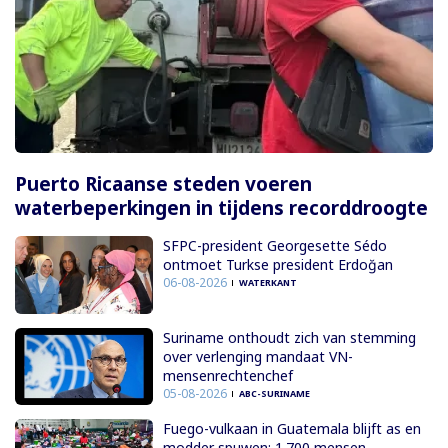
Puerto Ricaanse steden voeren
waterbeperkingen in tijdens recorddroogte
SFPC-president Georgesette Sédo
ontmoet Turkse president Erdoğan
06-08-2026
WATERKANT
Suriname onthoudt zich van stemming
over verlenging mandaat VN-
mensenrechtenchef
05-08-2026
ABC-SURINAME
Fuego-vulkaan in Guatemala blijft as en
modder spuwen; 1.700 mensen