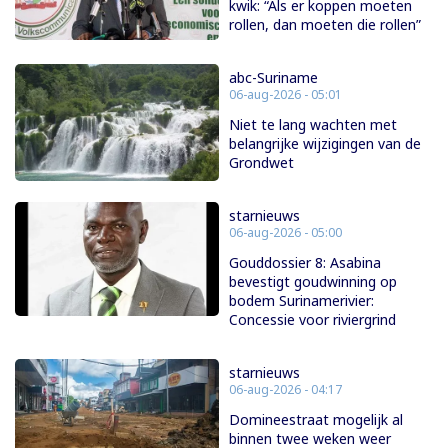
kwik: “Als er koppen moeten
rollen, dan moeten die rollen”
abc-Suriname
06-aug-2026 - 05:01
Niet te lang wachten met
belangrijke wijzigingen van de
Grondwet
starnieuws
06-aug-2026 - 05:00
Gouddossier 8: Asabina
bevestigt goudwinning op
bodem Surinamerivier:
Concessie voor riviergrind
starnieuws
06-aug-2026 - 04:17
Domineestraat mogelijk al
binnen twee weken weer