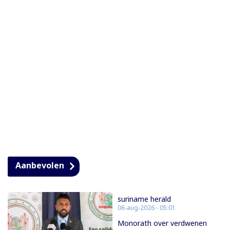
Aanbevolen
suriname herald
06-aug-2026 - 05:01
Monorath over verdwenen