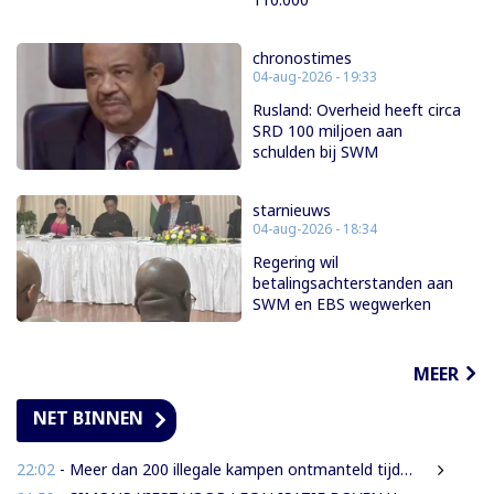
chronostimes
04-aug-2026 - 19:33
Rusland: Overheid heeft circa
SRD 100 miljoen aan
schulden bij SWM
starnieuws
04-aug-2026 - 18:34
Regering wil
betalingsachterstanden aan
SWM en EBS wegwerken
MEER
NET BINNEN
22:02
- Meer dan 200 illegale kampen ontmanteld tijdens operatie bij Moeroekreek