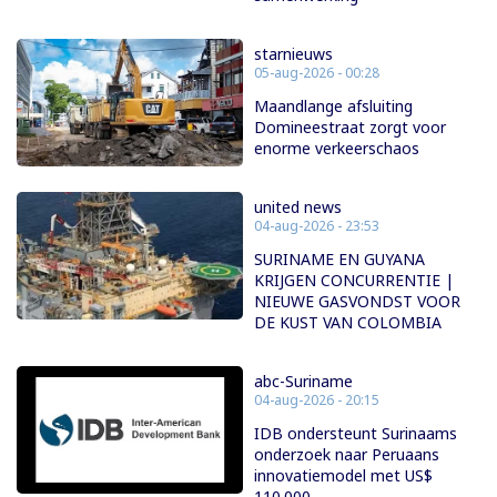
starnieuws
05-aug-2026 - 00:28
Maandlange afsluiting
Domineestraat zorgt voor
enorme verkeerschaos
united news
04-aug-2026 - 23:53
SURINAME EN GUYANA
KRIJGEN CONCURRENTIE |
NIEUWE GASVONDST VOOR
DE KUST VAN COLOMBIA
abc-Suriname
04-aug-2026 - 20:15
IDB ondersteunt Surinaams
onderzoek naar Peruaans
innovatiemodel met US$
110.000