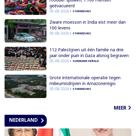
geëvacueerd
05-08-2026
STARNIEUWS
Zware moesson in India eist meer dan
100 levens
05-08-2026
STARNIEUWS
112 Palestijnen uit één familie na drie
jaar onder puin in Gaza alsnog begraven
05-08-2026
SURINAME HERALD
Grote internationale operatie tegen
milieumisdrijven in Amazoneregio
05-08-2026
STARNIEUWS
MEER
NEDERLAND