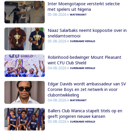
Inter Moengotapoe versterkt selectie
met spelers uit Nigeria
05-08-2026
WATERKANT
Niaaz Salarbaks neemt koppositie over in
sneldamtoernooi
05-08-2026
SURINAME HERALD
Robinhood-bedwinger Mount Pleasant
wint CFU Club Shield
04-08-2026
SURINAME HERALD
Edgar Davids wordt ambassadeur van SV
Coronie Boys en zet netwerk in voor
clubontwikkeling
04-08-2026
WATERKANT
Ballers Club Wanica stapelt titels op en
geeft jongeren nieuwe kansen
03-08-2026
SURINAME HERALD