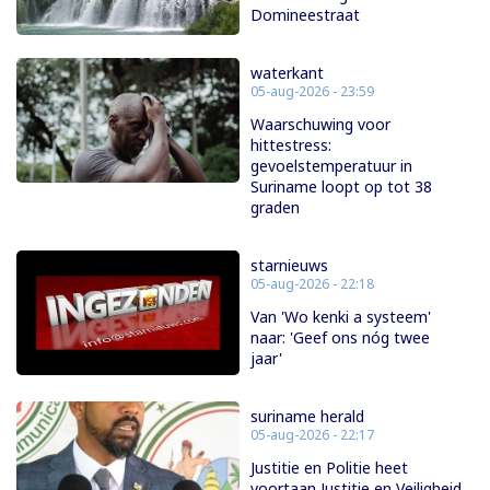
Domineestraat
waterkant
05-aug-2026 - 23:59
Waarschuwing voor
hittestress:
gevoelstemperatuur in
Suriname loopt op tot 38
graden
starnieuws
05-aug-2026 - 22:18
Van 'Wo kenki a systeem'
naar: 'Geef ons nóg twee
jaar'
suriname herald
05-aug-2026 - 22:17
Justitie en Politie heet
voortaan Justitie en Veiligheid