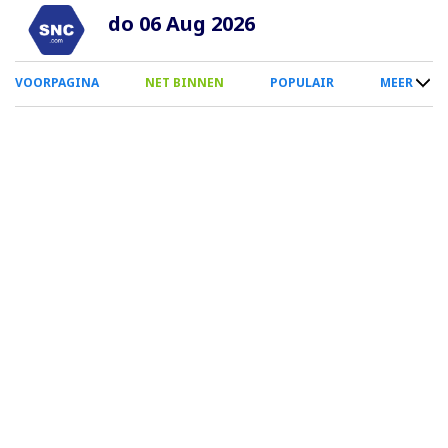
Overslaan
do 06 Aug 2026
en
naar
0
VOORPAGINA
NET BINNEN
POPULAIR
MEER
de
Smartphone
inhoud
Menu
gaan