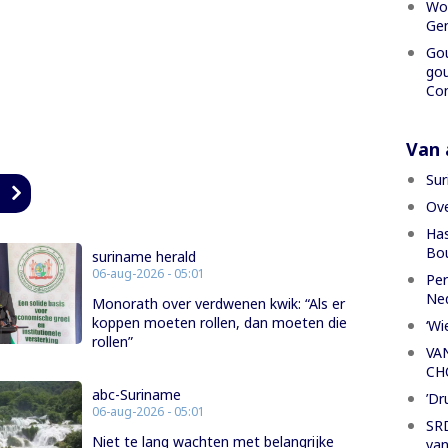
Wor
Gen
Gou
gou
Con
Van a
Sur
n
Ove
Has
Bou
suriname herald
06-aug-2026 - 05:01
Per
Ned
Monorath over verdwenen kwik: “Als er
koppen moeten rollen, dan moeten die
‘Wi
rollen”
VA
CH
abc-Suriname
’Dr
06-aug-2026 - 05:01
SRD
Niet te lang wachten met belangrijke
van