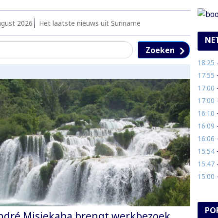
ugust 2026
Het laatste nieuws uit Suriname
NE
Zoeken
18:25
- 
17:55
- 
17:00
- 
17:00
- 
16:10
- 
16:09
- 
16:06
- 
15:54
- 
15:47
- 
15:00
- 
PO
ndré Misiekaba brengt werkbezoek