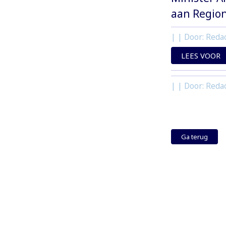
aan Regio
| | Door: Redac
LEES VOOR
| | Door: Redac
Ga terug