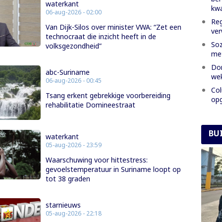
waterkant
kwa
06-aug-2026 - 02:00
Reg
Van Dijk-Silos over minister VWA: “Zet een
ver
technocraat die inzicht heeft in de
Soz
volksgezondheid”
met
Dom
abc-Suriname
we
06-aug-2026 - 00:45
Col
Tsang erkent gebrekkige voorbereiding
opg
rehabilitatie Domineestraat
BU
waterkant
05-aug-2026 - 23:59
Waarschuwing voor hittestress:
gevoelstemperatuur in Suriname loopt op
tot 38 graden
starnieuws
05-aug-2026 - 22:18