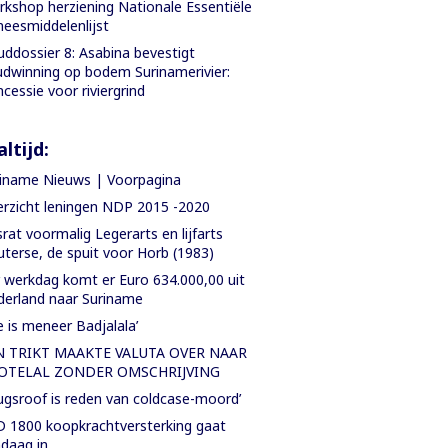
kshop herziening Nationale Essentiële
eesmiddelenlijst
ddossier 8: Asabina bevestigt
dwinning op bodem Surinamerivier:
cessie voor riviergrind
ltijd:
iname Nieuws | Voorpagina
rzicht leningen NDP 2015 -2020
rat voormalig Legerarts en lijfarts
terse, de spuit voor Horb (1983)
 werkdag komt er Euro 634.000,00 uit
erland naar Suriname
e is meneer Badjalala’
N TRIKT MAAKTE VALUTA OVER NAAR
OTELAL ZONDER OMSCHRIJVING
ugsroof is reden van coldcase-moord’
 1800 koopkrachtversterking gaat
daag in