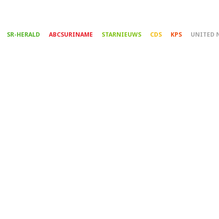
Overslaan
en
naar
SR-HERALD
ABCSURINAME
STARNIEUWS
CDS
KPS
UNITED 
de
inhoud
gaan