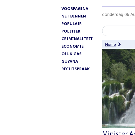
VOORPAGINA
donderdag 06 A
NET BINNEN
POPULAIR
POLITIEK
CRIMINALITEIT
Home
ECONOMIE
OIL & GAS
GUYANA
RECHTSPRAAK
Minister A