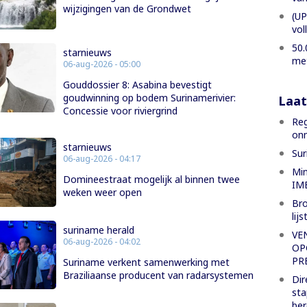
wijzigingen van de Grondwet
(UP
vol
50.
starnieuws
met
06-aug-2026 - 05:00
Gouddossier 8: Asabina bevestigt
goudwinning op bodem Surinamerivier:
Laat
Concessie voor riviergrind
Reg
onm
starnieuws
Sur
06-aug-2026 - 04:17
Min
Domineestraat mogelijk al binnen twee
IME
weken weer open
Br
lij
suriname herald
VE
06-aug-2026 - 04:02
OP
PR
Suriname verkent samenwerking met
Braziliaanse producent van radarsystemen
Dir
sta
ber