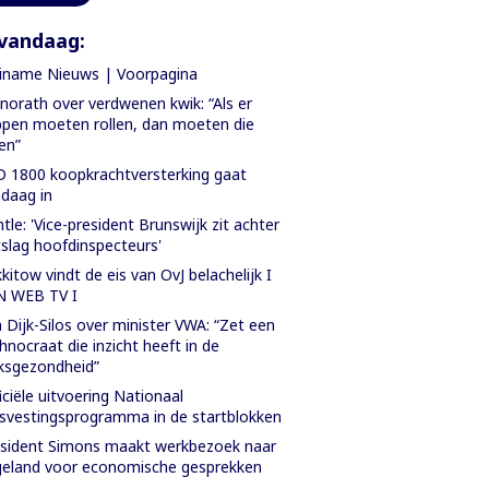
vandaag:
iname Nieuws | Voorpagina
orath over verdwenen kwik: “Als er
pen moeten rollen, dan moeten die
len”
 1800 koopkrachtversterking gaat
daag in
tle: 'Vice-president Brunswijk zit achter
slag hoofdinspecteurs'
kitow vindt de eis van OvJ belachelijk I
N WEB TV I
 Dijk-Silos over minister VWA: “Zet een
hnocraat die inzicht heeft in de
ksgezondheid”
iciële uitvoering Nationaal
svestingsprogramma in de startblokken
sident Simons maakt werkbezoek naar
eland voor economische gesprekken