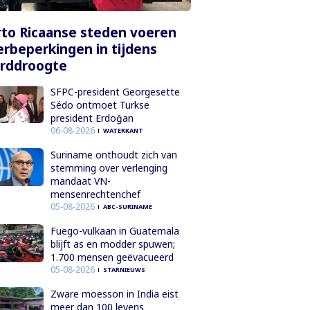
to Ricaanse steden voeren
rbeperkingen in tijdens
orddroogte
SFPC-president Georgesette
Sédo ontmoet Turkse
president Erdoğan
06-08-2026
WATERKANT
Suriname onthoudt zich van
stemming over verlenging
mandaat VN-
mensenrechtenchef
05-08-2026
ABC-SURINAME
Fuego-vulkaan in Guatemala
blijft as en modder spuwen;
1.700 mensen geëvacueerd
05-08-2026
STARNIEUWS
Zware moesson in India eist
meer dan 100 levens