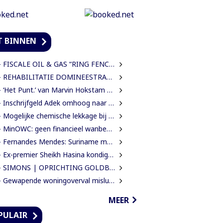
T BINNEN
FISCALE OIL & GAS “RING FENCE” OR “NO RING FENCE”? THAT IS THE QUESTION!
REHABILITATIE DOMINEESTRAAT GEHALVEERD TOT TWEE WEKEN NA ERNSTIGE VERKEERSCHAOS
‘Het Punt.’ van Marvin Hokstam Baapoure is een thriller die je niet meer loslaat
Inschrijfgeld Adek omhoog naar SRD 5.000; betalingsregeling van drie naar twee termijnen
Mogelijke chemische lekkage bij Grassalco onderzocht als oorzaak vissterfte
MinOWC: geen financieel wanbeheer door IMEAO-2-directeur, wel procedurele fouten
Fernandes Mendes: Suriname moet kiezen voor presidentieel of parlementair stelsel
Ex-premier Sheikh Hasina kondigt terugkeer naar Bangladesh aan ondanks doodstraf
SIMONS | OPRICHTING GOLDBOARD MOET GOUDSECTOR ORDENEN EN STAATSINKOMSTEN VERHOGEN
Gewapende woningoverval mislukt nadat bewoners en buren alarm slaan
MEER
PULAIR