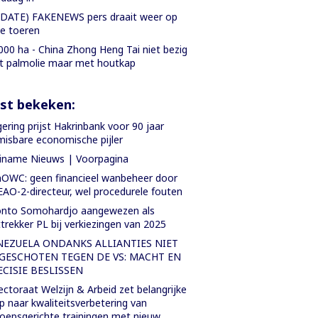
DATE) FAKENEWS pers draait weer op
le toeren
000 ha - China Zhong Heng Tai niet bezig
 palmolie maar met houtkap
st bekeken:
ering prijst Hakrinbank voor 90 jaar
isbare economische pijler
iname Nieuws | Voorpagina
OWC: geen financieel wanbeheer door
AO-2-directeur, wel procedurele fouten
onto Somohardjo aangewezen als
sttrekker PL bij verkiezingen van 2025
NEZUELA ONDANKS ALLIANTIES NIET
GESCHOTEN TEGEN DE VS: MACHT EN
ECISIE BESLISSEN
ectoraat Welzijn & Arbeid zet belangrijke
p naar kwaliteitsverbetering van
oepsgerichte trainingen met nieuw