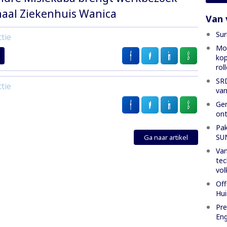
naal Ziekenhuis Wanica
Van 
Sur
tie
Mon
kop
rol
SRD
tie
van
Gen
ont
Pak
SU
Ga naar artikel
Van
tec
vol
Off
Hui
Pre
Eng